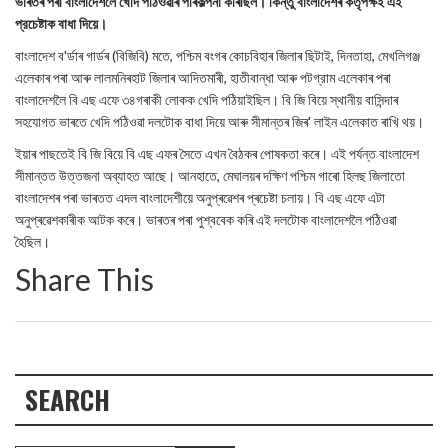
ভাৰতৰ পৰা বাংলাদেশলৈ খেদি পঠিওৱাৰ পৰিকল্পনা কৰিছিল। কিন্তু বাংলাদেশৰ কর্তৃপক্ষই এই
প্রচেষ্টাক বাধা দিয়ে।
বাংলাদেশ ব'ৰ্ডাৰ গাৰ্ডৰ (বিজিবি) মতে, পশ্চিম বংগৰ কোচবিহাৰ জিলাৰ ছিটাই, দিনতাহা, মেখলিগঞ্জ
এলেকাৰ পৰা আৰু লালমনিৰহাট জিলাৰ আদিতমাৰী, হাতীবান্ধা আৰু পটগ্রাম এলেকাৰ পৰা
বাংলাদেশলৈ বি এছ এফে ৩৪গৰাকী লোকক খেদি পঠিয়াইছিল। বি জি বিয়ে স্থানীয় বাসিন্দাৰ
সহযোগত ভাৰতে খেদি পঠিওৱা দলটোক বাধা দিয়ে আৰু সীমান্তৰ জিৰ' লাইন এলেকাত ৰাখি থয়।
ইয়াৰ পাছতেই বি জি বিয়ে বি এছ এফৰ সৈতে এখন বৈঠকৰ পোষকতা কৰে। এই পর্যন্ত বাংলাদেশ
সীমান্তত উত্তজনা অব্যাহত আছে। আনহাতে, মেঘালয়ৰ দক্ষিণ পশ্চিম গাৰো হিলছ জিলাতো
বাংলাদেশৰ পৰা ভাৰতত এদল বাংলাদেশীয়ে অনুপ্ৰৱেশৰ প্ৰচেষ্টা চলায়। বি এছ এফে এটা
অনুপ্ৰৱেশকাৰীক আটক কৰে। ভাৰতৰ পৰা পুশ্ববেক কৰি এই দলটোক বাংলাদেশলৈ পঠিওৱা
হৈছিল।
Share This
SEARCH