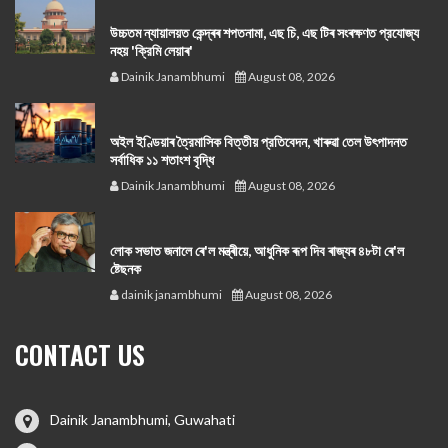
উচ্চতম ন্যায়ালয়ত কেন্দ্ৰৰ শপতনামা, এছ চি, এছ টিৰ সংৰক্ষণত প্রযোজ্য
নহয় 'ক্রিমি লেয়াৰ'
Dainik Janambhumi
August 08, 2026
অইল ইণ্ডিয়াৰ ত্রৈমাসিক বিত্তীয় প্রতিবেদন, খাৰুৱা তেল উৎপাদনত
সর্বাধিক ১১ শতাংশ বৃদ্ধি
Dainik Janambhumi
August 08, 2026
লোক সভাত জনালে ৰে'ল মন্ত্ৰীয়ে, আধুনিক ৰূপ দিব ৰাজ্যৰ ৪৮টা ৰে'ল
ষ্টেছনক
dainik janambhumi
August 08, 2026
CONTACT US
Dainik Janambhumi, Guwahati