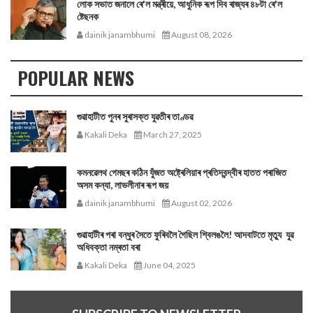
লোক সভাত জনালে ৰে'ল মন্ত্ৰীয়ে, আধুনিক ৰূপ দিব ৰাজ্যৰ ৪৮টা ৰে'ল
ষ্টেছনক
dainik janambhumi
August 08, 2026
POPULAR NEWS
গুৱাহাটীত পুনৰ সুৰাসক্ত যুৱতীৰ তাণ্ডৱ
Kakali Deka
March 27, 2025
কমনৱেলথ গেমছৰ কঠিন যুঁজত অষ্ট্ৰেলিয়াৰ প্ৰতিদ্বন্দ্বীৰ হাতত পৰাজিত
অসম কন্যা, লাভলীনাৰ ৰূপ জয়
dainik janambhumi
August 02, 2026
গুৱাহাটীৰ পৰা বন্ধুৰ সৈতে ফুৰিবলৈ গৈছিল শ্বিলঙলৈ! আদবাটতে মৃত্যু যুৱ
অধিবক্তা নম্ৰতা বৰা
Kakali Deka
June 04, 2025