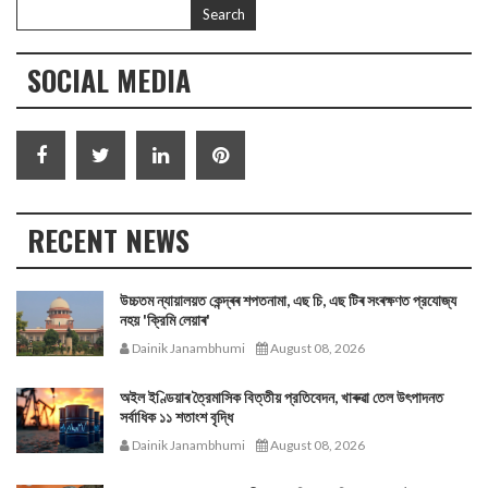
SOCIAL MEDIA
RECENT NEWS
উচ্চতম ন্যায়ালয়ত কেন্দ্ৰৰ শপতনামা, এছ চি, এছ টিৰ সংৰক্ষণত প্রযোজ্য
নহয় 'ক্রিমি লেয়াৰ'
Dainik Janambhumi
August 08, 2026
অইল ইণ্ডিয়াৰ ত্রৈমাসিক বিত্তীয় প্রতিবেদন, খাৰুৱা তেল উৎপাদনত
সর্বাধিক ১১ শতাংশ বৃদ্ধি
Dainik Janambhumi
August 08, 2026