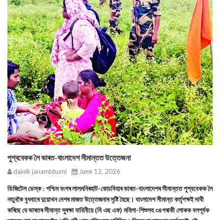
পুশ্ববেকক লৈ ভাৰত-বাংলাদেশ সীমান্তত উত্তেজনা
dainik janambhumi
June 12, 2026
ডিজিটেল ডেস্ক : পশ্চিম বংগৰ লালমনিৰহাট-কোচবিহাৰ ভাৰত-বাংলাদেশৰ সীমান্তত পুশ্ববেকক লৈ
নতুনকৈ বুধবাৰে দুয়োখন দেশৰ মাজত উত্তেজনাৰ সৃষ্টি হৈছে। বাংলাদেশ সীমান্ত কর্তৃপক্ষই দাবী
কৰিছে যে ভাৰতৰ সীমান্ত সুৰক্ষা বাহিনীয়ে (বি এছ এফ) মহিলা-শিশুসহ ৩৪গৰাকী লোকক বলপূর্বক