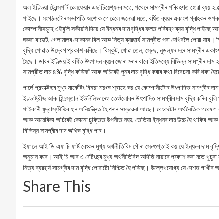
অল ইণ্ডিয়া ট্রেন্সপ'ৰ্ট ৱেলফেয়াৰ এছ'চিয়েশ্যনৰ মতে, পথেৰে সামগ্ৰীৰ পৰিবহণত হোৱা ব্য
পাইছে। সংগঠনটোৰ সভাপতি অশোক গোৱেলে জনোৱা মতে, বর্ধিত ব্যয়ৰ একাংশ গ্ৰাহকৰ ওপৰ
কোম্পানীসমূহে এইবুলি সকীয়নি দিয়ে যে ইন্ধনৰ দাম বৃদ্ধিৰ ফলত পৰিবহণ ব্যয় বৃদ্ধি পাইছে আৰু 
ঘৰুৱা বাজেট, গেলামালৰ দোকানৰ বিল আৰু নিত্য ব্যৱহাৰ্য সামগ্ৰীত পৰা দেখিবলৈ পোৱা যাব। 
বৃদ্ধি পোৱাত উদ্বেগ প্রকাশ কৰিছে। বিস্কুট, খোৱা তেল, স্নেছ, নুডল্ফৰ দৰে সামগ্ৰীৰ একা
হৈছে। ডাবৰ ইণ্ডিয়াই বর্ধিত উৎপাদন ব্যয়ৰ জোৰা মৰাৰ বাবে ইতিমধ্যে বিভিন্ন সামগ্ৰীৰ দা
সামগ্রীত দাম ৪% বৃদ্ধি কৰিছোঁ আৰু অচিৰেই পুনৰ দাম বৃদ্ধি কৰাৰ কথা বিবেচনা কৰি থকা হ
পার্লে প্রডাক্টছৰ মুখ্য মার্কেটিং বিষয়া ময়ংক শ্বাহে কয় যে কোম্পানীটোৰ উৎপাদিত সামগ্ৰীৰ দ
ইণ্ডাষ্ট্রীজ আৰু হিন্দুস্তান ইউনিলিভাৰেও তেওঁলোকৰ উৎপাদিত সামগ্ৰীৰ দাম বৃদ্ধি কৰিব ব
পাইকাৰী মুদ্রাস্ফীতিৰ হাৰ অনিয়ন্ত্ৰিত হৈ পৰাৰ সম্ভাৱনা আছে। বেংকটোৰ অৰ্থনৈতিক গৱেষণ
আৰু আমেৰিকা অচিৰেই কোনো চুক্তিত উপনীত নহয়, তেতিয়া ইন্ধনৰ দাম উচ্চ হৈ থাকিব আৰু ই
বিভিন্ন সামগ্ৰীৰ দাম অধিক বৃদ্ধি পাব।
ইফালে আই ডি এফ চি ফাৰ্ষ্ট বেংকৰ মুখ্য অর্থনীতিবিদ গৌৰা সেনগুপ্তাই কয় যে ইন্ধনৰ দাম বৃদ
অনুমান কৰে। আই চি আৰ এ ৰেটিংছৰ মুখ্য অর্থনীতিবিদ অদিতি নায়াৰে প্ৰকাশ কৰা মতে খুচুৰা মু
নিত্য ব্যৱহাৰ্য সামগ্ৰীৰ দাম বৃদ্ধি পোৱাটো নিশ্চিত হৈ পৰিছে। উল্লেখযোগ্য যে দেশত গাখীৰ 
Share This