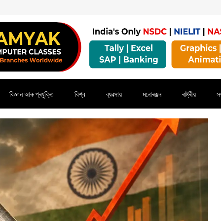
বিজ্ঞান আৰু প্ৰযুক্তি
বিশ্ব
ব্যৱসায়
মনোৰঞ্জন
ৰাষ্ট্ৰীয়
সম