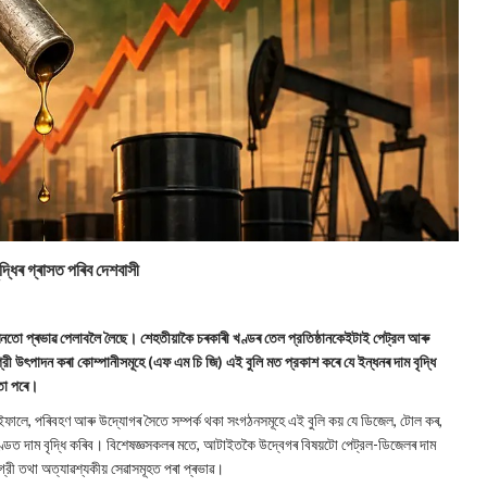
্ধিৰ গ্ৰাসত পৰিব দেশবাসী
জীৱনতো প্ৰভাৱ পেলাবলৈ লৈছে। শেহতীয়াকৈ চৰকাৰী খণ্ডৰ তেল প্রতিষ্ঠানকেইটাই পেট্রল আৰু
্রী উৎপাদন কৰা কোম্পানীসমূহে (এফ এম চি জি) এই বুলি মত প্রকাশ কৰে যে ইন্ধনৰ দাম বৃদ্ধি
যয়তো পৰে।
িব। ইফালে, পৰিবহণ আৰু উদ্যোগৰ সৈতে সম্পর্ক থকা সংগঠনসমূহে এই বুলি কয় যে ডিজেল, টোল কৰ,
 খণ্ডত দাম বৃদ্ধি কৰিব। বিশেষজ্ঞসকলৰ মতে, আটাইতকৈ উদ্বেগৰ বিষয়টো পেট্রল-ডিজেলৰ দাম
সামগ্রী তথা অত্যাৱশ্যকীয় সেৱাসমূহত পৰা প্ৰভাৱ।