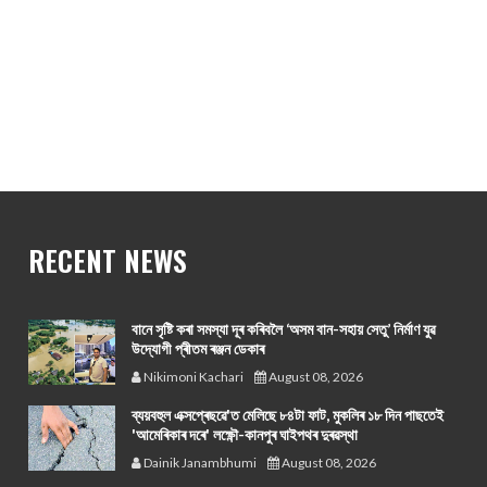
RECENT NEWS
বানে সৃষ্টি কৰা সমস্যা দূৰ কৰিবলৈ ‘অসম বান-সহায় সেতু’ নিৰ্মাণ যুৱ
উদ্যোগী প্ৰীতম ৰঞ্জন ডেকাৰ
Nikimoni Kachari
August 08, 2026
ব্যয়বহুল এক্সপ্ৰেছৱে'ত মেলিছে ৮৪টা ফাট, মুকলিৰ ১৮ দিন পাছতেই
'আমেৰিকাৰ দৰে' লক্ষ্ণৌ-কানপুৰ ঘাইপথৰ দুৰৱস্থা
Dainik Janambhumi
August 08, 2026