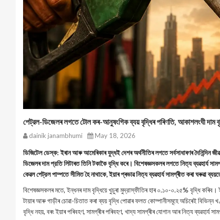
পেট্রল-ডিজেলৰ লগতে টোল কৰ-আনুষংগিক ব্যয় বৃদ্ধিৰ পৰিণতি, আকাশলংঘী দাম বৃদ
dainik janambhumi
May 18, 2026
ডিজিটেল ডেস্ক: ইৰান আৰু আমেৰিকাৰ যুদ্ধই দেশৰ অৰ্থনীতিৰ লগতে সৰ্বসাধাৰণৰ দৈনিন্দিন 
ডিজেলৰ দাম প্রতি লিটাৰত তিনি টকাকৈ বৃদ্ধি কৰে। বিশেষজ্ঞসকলৰ লগতে নিত্য ব্যৱহাৰ্য সামগ
কেৱল পেট্রল পাম্পতে সীমিত হৈ নাথাকে, ইয়াৰ প্ৰভাৱ নিত্য ব্যৱহাৰ্য ‌সামগ্ৰীত কৰা ঘৰুৱা ব্
বিশেষজ্ঞসকলৰ মতে, ইন্ধনৰ দাম বৃদ্ধিয়ে খুচুৰা মুদ্রাস্ফীতিৰ হাৰ ০.১০-০.২৫% বৃদ্ধি কৰ
টায়াৰ আৰু গাড়ীৰ চোৱা-চিতাত কৰা ব্যয় বৃদ্ধি পোৱাৰ ফলত কোম্পানীসমূহে অচিৰেই বিভিন্ন
বৃদ্ধি নহয়, বৰং ইয়াৰ পৰিবহণ, সামগ্ৰীৰ পৰিবহণ, খাদ্য সামগ্ৰীৰ যোগান আৰ নিত্য ব্যৱহাৰ্য 