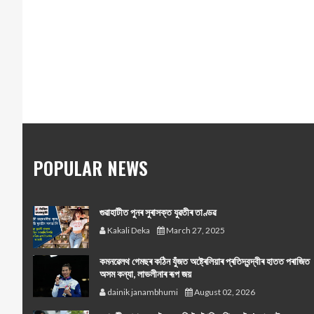
POPULAR NEWS
গুৱাহাটীত পুনৰ সুৰাসক্ত যুৱতীৰ তাণ্ডৱ
Kakali Deka
March 27, 2025
কমনৱেলথ গেমছৰ কঠিন যুঁজত অষ্ট্ৰেলিয়াৰ প্ৰতিদ্বন্দ্বীৰ হাতত পৰাজিত
অসম কন্যা, লাভলীনাৰ ৰূপ জয়
dainik janambhumi
August 02, 2026