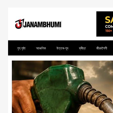
গৃহ পৃষ্ঠা
আঞ্চলিক
উত্তৰ-পূব
ক্ৰীড়া
জীৱনশৈলী