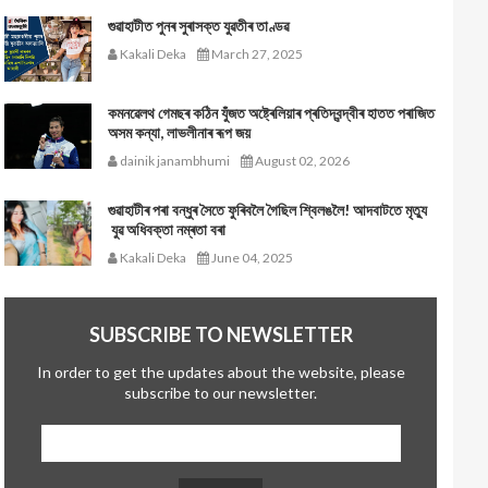
গুৱাহাটীত পুনৰ সুৰাসক্ত যুৱতীৰ তাণ্ডৱ
Kakali Deka
March 27, 2025
কমনৱেলথ গেমছৰ কঠিন যুঁজত অষ্ট্ৰেলিয়াৰ প্ৰতিদ্বন্দ্বীৰ হাতত পৰাজিত
অসম কন্যা, লাভলীনাৰ ৰূপ জয়
dainik janambhumi
August 02, 2026
গুৱাহাটীৰ পৰা বন্ধুৰ সৈতে ফুৰিবলৈ গৈছিল শ্বিলঙলৈ! আদবাটতে মৃত্যু
যুৱ অধিবক্তা নম্ৰতা বৰা
Kakali Deka
June 04, 2025
SUBSCRIBE TO NEWSLETTER
In order to get the updates about the website, please
subscribe to our newsletter.