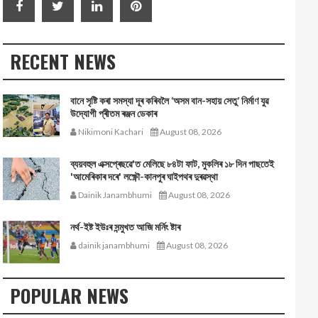
RECENT NEWS
বানে সৃষ্টি কৰা সমস্যা দূৰ কৰিবলৈ ‘অসম বান-সহায় সেতু’ নিৰ্মাণ যুৱ
উদ্যোগী প্ৰীতম ৰঞ্জন ডেকাৰ
Nikimoni Kachari
August 08, 2026
ব্যয়বহুল এক্সপ্ৰেছৱে'ত মেলিছে ৮৪টা ফাট, মুকলিৰ ১৮ দিন পাছতেই
'আমেৰিকাৰ দৰে' লক্ষ্ণৌ-কানপুৰ ঘাইপথৰ দুৰৱস্থা
Dainik Janambhumi
August 08, 2026
নর্থ-ইষ্ট ইউঃৰ সন্মুখত আজি মর্নিং ষ্টাৰ
dainik janambhumi
August 08, 2026
POPULAR NEWS