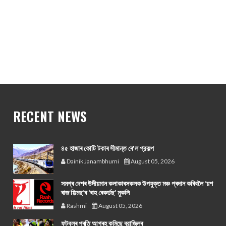
RECENT NEWS
৪৫ হাজাৰ কোটি টকাৰ সীমান্ত ৰে'ল প্রকল্প
Dainik Janambhumi
August 05, 2026
সমগ্ৰ দেশৰ উদীয়মান কলাকাৰসকলক উপযুক্ত মঞ্চ প্ৰদান কৰিবলৈ ‘য়শ
ৰাজ ফিল্মছ’ৰ ‘ৰাহ ৰেকৰ্ডছ’ মুকলি
Rashmi
August 05, 2026
ফুটবলৰ প্ৰতি আগ্ৰহ কমিছে ব্রাজিলৰ