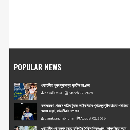
POPULAR NEWS
গুৱাহাটীত পুনৰ সুৰাসক্ত যুৱতীৰ তাণ্ডৱ
Kakali Deka
March 27, 2025
কমনৱেলথ গেমছৰ কঠিন যুঁজত অষ্ট্ৰেলিয়াৰ প্ৰতিদ্বন্দ্বীৰ হাতত পৰাজিত
অসম কন্যা, লাভলীনাৰ ৰূপ জয়
dainik janambhumi
August 02, 2026
গুৱাহাটীৰ পৰা বন্ধুৰ সৈতে ফুৰিবলৈ গৈছিল শ্বিলঙলৈ! আদবাটতে মৃত্যু