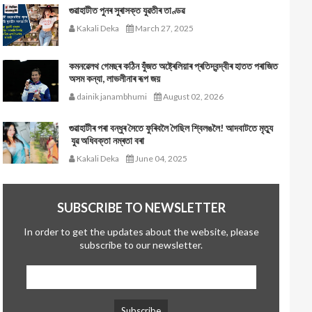
গুৱাহাটীত পুনৰ সুৰাসক্ত যুৱতীৰ তাণ্ডৱ
Kakali Deka
March 27, 2025
কমনৱেলথ গেমছৰ কঠিন যুঁজত অষ্ট্ৰেলিয়াৰ প্ৰতিদ্বন্দ্বীৰ হাতত পৰাজিত
অসম কন্যা, লাভলীনাৰ ৰূপ জয়
dainik janambhumi
August 02, 2026
গুৱাহাটীৰ পৰা বন্ধুৰ সৈতে ফুৰিবলৈ গৈছিল শ্বিলঙলৈ! আদবাটতে মৃত্যু
যুৱ অধিবক্তা নম্ৰতা বৰা
Kakali Deka
June 04, 2025
SUBSCRIBE TO NEWSLETTER
In order to get the updates about the website, please
subscribe to our newsletter.