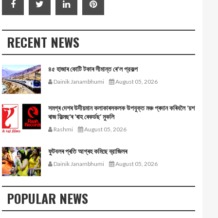
RECENT NEWS
৪৫ হাজাৰ কোটি টকাৰ সীমান্ত ৰে'ল প্রকল্প
Dainik Janambhumi
August 05, 2026
সমগ্ৰ দেশৰ উদীয়মান কলাকাৰসকলক উপযুক্ত মঞ্চ প্ৰদান কৰিবলৈ ‘য়শ
ৰাজ ফিল্মছ’ৰ ‘ৰাহ ৰেকৰ্ডছ’ মুকলি
Rashmi
August 05, 2026
ফুটবলৰ প্ৰতি আগ্ৰহ কমিছে ব্রাজিলৰ
Dainik Janambhumi
August 05, 2026
POPULAR NEWS