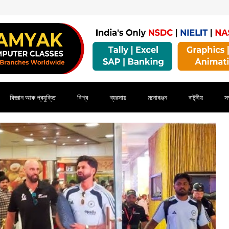
বিজ্ঞান আৰু প্ৰযুক্তি
বিশ্ব
ব্যৱসায়
মনোৰঞ্জন
ৰাষ্ট্ৰীয়
সম