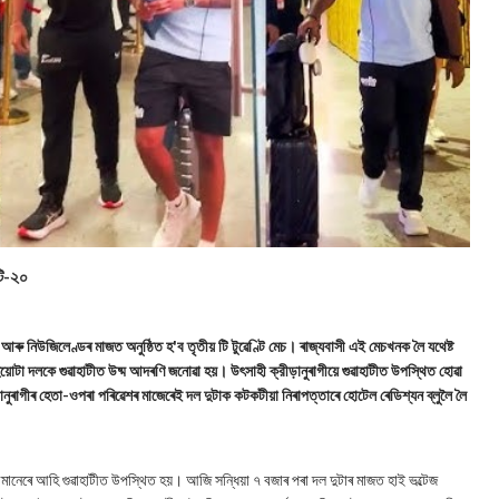
টি-২০
আৰু নিউজিলেণ্ডৰ মাজত অনুষ্ঠিত হ'ব তৃতীয় টি টুৱেণ্টি মেচ। ৰাজ্যবাসী এই মেচখনক লৈ যথেষ্ট
য়োটা দলকে গুৱাহাটীত উষ্ম আদৰণি জনোৱা হয়। উৎসাহী ক্রীড়ানুৰাগীয়ে গুৱাহাটীত উপস্থিত হোৱা
নুৰাগীৰ হেতা-ওপৰা পৰিৱেশৰ মাজেৰেই দল দুটাক কটকটীয়া নিৰাপত্তাৰে হোটেল ৰেডিশ্যন ব্লুলৈ লৈ
মানেৰে আহি গুৱাহাটীত উপস্থিত হয়। আজি সন্ধিয়া ৭ বজাৰ পৰা দল দুটাৰ মাজত হাই ভল্টেজ