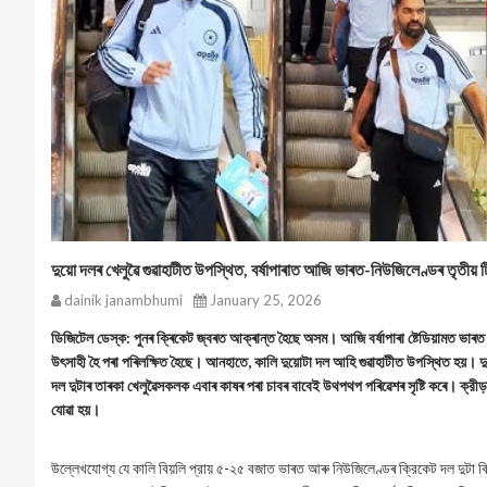
দুয়ো দলৰ খেলুৱৈ গুৱাহাটীত উপস্থিত, বর্ষাপাৰাত আজি ভাৰত-নিউজিলেণ্ডৰ তৃতীয় 
dainik janambhumi
January 25, 2026
ডিজিটেল ডেস্ক: পুনৰ ক্ৰিকেট জ্বৰত আক্ৰান্ত হৈছে অসম। আজি বর্ষাপাৰা ষ্টেডিয়ামত ভাৰত 
উৎসাহী হৈ পৰা পৰিলক্ষিত হৈছে। আনহাতে, কালি দুয়োটা দল আহি গুৱাহাটীত উপস্থিত হয়। দু
দল দুটাৰ তাৰকা খেলুৱৈসকলক এবাৰ কাষৰ পৰা চাবৰ বাবেই উথপথপ পৰিৱেশৰ সৃষ্টি কৰে। ক্রীড়া
যোৱা হয়।
উল্লেখযোগ্য যে কালি বিয়লি প্রায় ৫-২৫ বজাত ভাৰত আৰু নিউজিলেণ্ডৰ ক্রিকেট দল দুটা বি