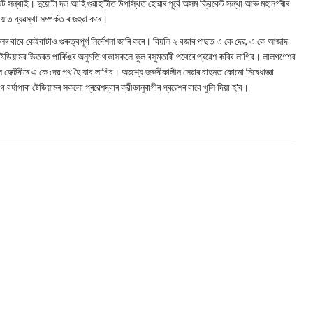
েট সন্থাই। দুয়োটা দল আহি গুৱাহাটীত উপস্থিত হোৱাৰ পূৰ্বে অসম ক্রিকেট সন্থা আৰু মহানগৰীৰ
য়াত ব্যৱস্থা সম্পৰ্কত ৰাজহুৱা কৰে।
াচলৰ বাবে কেইবাটাও গুৰুত্বপূৰ্ণ নিৰ্দেশনা জাৰি কৰে। বিয়লি ২ বজাৰ পাছত এ কে দেৱ, এ কে আজাদ
্টেডিয়ামৰ ভিতৰত পাৰ্কিঙৰ অনুমতি থকাসকলে কুল বসুমতাৰী পথেৰে প্ৰৱেশ কৰিব লাগিব। লালগণেশৰ
 ফেক্টৰীৰে এ কে দেৱ পথ হৈ যাব লাগিব। অৱশ্যে জৰুৰীকালীন সেৱাৰ বাহনত কোনো নিষেধাজ্ঞা
ষাপাৰা ষ্টেডিয়ামৰ সকলো প্ৰৱেশদ্বাৰ ক্রীড়ানুৰাগীৰ প্ৰৱেশৰ বাবে খুলি দিয়া হ'ব।