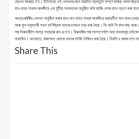
মেচখন আৰম্ভ হ'ব। ইতিমধ্যে এই খেলখনৰ বাবে যাৱতীয় প্রস্তুতি সম্পূৰ্ণ কৰিছে অসম ক্রিক
যান-বাহন শাখাৰ আৰক্ষীয়ে এক যুটীয়া সংবাদমেল অনুষ্ঠিত কৰি আজি খেলৰ বাবে গ্রহণ কৰা যাতা
আন্তঃৰাষ্ট্ৰীয় খেলখন অনুষ্ঠিত কৰাৰ বাবে যান-বাহন শাখাৰ আৰক্ষীয়ে গুৱাহাটীত যান-বাহন চল
আৰু কুল বসুমতাৰী পথত বাণিজ্যিক বাহনৰ চলাচল বন্ধ কৰা হৈছে। ভি আই পি কাৰ পাছ আৰু ষ
পৰা বিৰুবাৰীলৈ সমগ্র পথছোৱা ৱান ৱে হ'ব। বিৰুবাৰীৰ পৰা লালগণেশলৈ অহা বাহনসমূহ চাইকেল
নাথাকিব। আনহাতে, ৰাজপথত কোনো বাহনৰ পার্কিং নিষিদ্ধ কৰা হৈছে। বিয়লি ৪ বজাৰ লগে লগে বর্
Share This