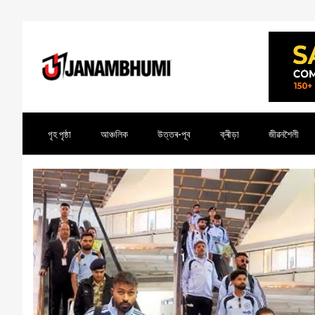
গৃহ পৃষ্ঠা
আঞ্চলিক
উত্তৰ-পূব
ক্ৰীড়া
জীৱনশৈলী