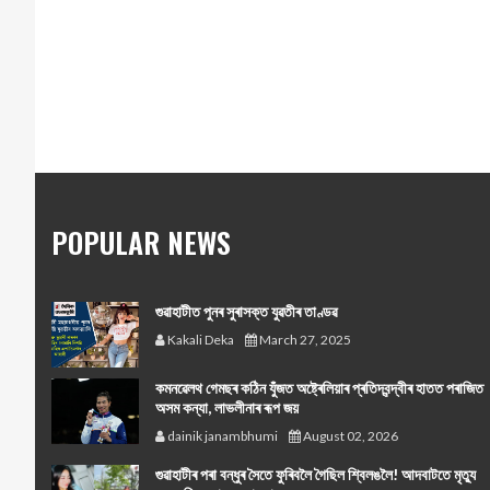
POPULAR NEWS
গুৱাহাটীত পুনৰ সুৰাসক্ত যুৱতীৰ তাণ্ডৱ
Kakali Deka
March 27, 2025
কমনৱেলথ গেমছৰ কঠিন যুঁজত অষ্ট্ৰেলিয়াৰ প্ৰতিদ্বন্দ্বীৰ হাতত পৰাজিত
অসম কন্যা, লাভলীনাৰ ৰূপ জয়
dainik janambhumi
August 02, 2026
গুৱাহাটীৰ পৰা বন্ধুৰ সৈতে ফুৰিবলৈ গৈছিল শ্বিলঙলৈ! আদবাটতে মৃত্যু