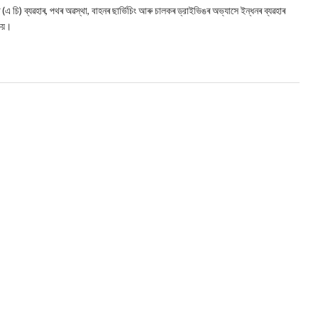
িঙৰ (এ চি) ব্যৱহাৰ, পথৰ অৱস্থা, বাহনৰ ছাৰ্ভিচিং আৰু চালকৰ ড্রাইভিঙৰ অভ্যাসে ইন্ধনৰ ব্যৱহাৰ
 কয়।