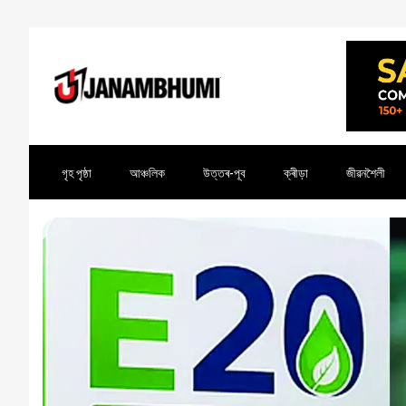
গৃহ পৃষ্ঠা
আঞ্চলিক
উত্তৰ-পূব
ক্ৰীড়া
জীৱনশৈলী