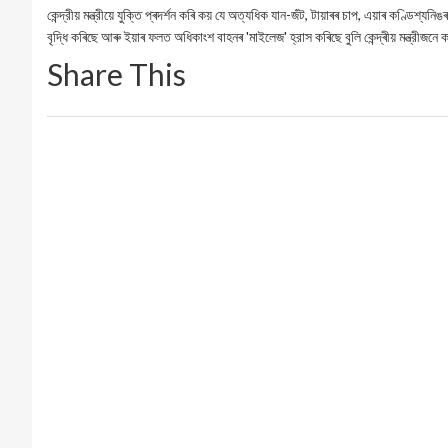
কেন্দ্রীয় মন্ত্রীয়ে যুক্তি প্ৰদৰ্শন কৰি কয় যে অত্যধিক যান-জঁট, টায়াৰৰ চাপ, এয়াৰ কণ্ডিশ্যন
বৃদ্ধি কৰিছে আৰু ইয়াৰ ফলত অধিকাংশ বাহনৰ 'মাইলেজ' হ্রাস কৰিছে বুলি কেন্দ্ৰীয় মন্ত্রীজনে
Share This