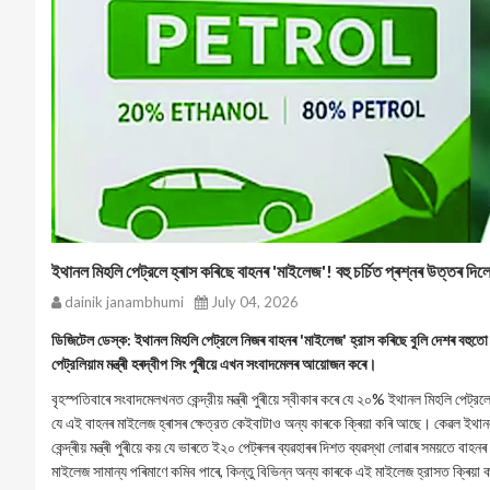
ইথানল মিহলি পেট্রলে হ্ৰাস কৰিছে বাহনৰ 'মাইলেজ'! বহু চৰ্চিত প্ৰশ্নৰ উত্তৰ দিলে কে
dainik janambhumi
July 04, 2026
ডিজিটেল ডেস্ক: ইথানল মিহলি পেট্রলে নিজৰ বাহনৰ 'মাইলেজ' হ্রাস কৰিছে বুলি দেশৰ বহুতো 
পেট্রলিয়াম মন্ত্ৰী হৰদ্বীপ সিং পুৰীয়ে এখন সংবাদমেলৰ আয়োজন কৰে।
বৃহস্পতিবাৰে সংবাদমেলখনত কেন্দ্রীয় মন্ত্ৰী পুৰীয়ে স্বীকাৰ কৰে যে ২০% ইথানল মিহলি পেট্রল
যে এই বাহনৰ মাইলেজ হ্ৰাসৰ ক্ষেত্রত কেইবাটাও অন্য কাৰকে ক্ৰিয়া কৰি আছে। কেৱল ইথান
কেন্দ্ৰীয় মন্ত্ৰী পুৰীয়ে কয় যে ভাৰতে ই২০ পেট্ৰলৰ ব্যৱহাৰৰ দিশত ব্যৱস্থা লোৱাৰ সময়তে 
মাইলেজ সামান্য পৰিমাণে কমিব পাৰে, কিন্তু বিভিন্ন অন্য কাৰকে এই মাইলেজ হ্রাসত ক্ৰিয়