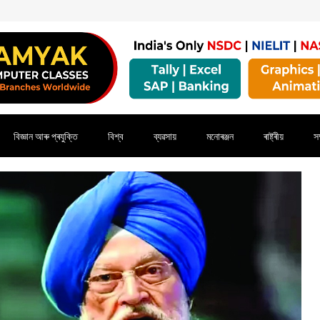
বিজ্ঞান আৰু প্ৰযুক্তি
বিশ্ব
ব্যৱসায়
মনোৰঞ্জন
ৰাষ্ট্ৰীয়
সম