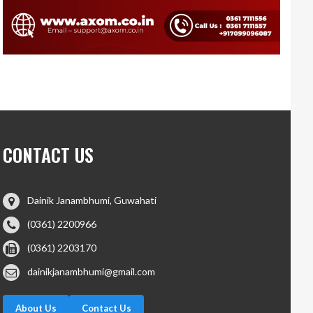
CONTACT US
Dainik Janambhumi, Guwahati
(0361) 2200966
(0361) 2203170
dainikjanambhumi@gmail.com
About Us
Contact Us