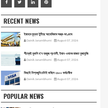
RECENT NEWS
ইৰানৰে যুদ্ধত টুটিছে আমেৰিকাৰ অস্ত্ৰ-ভাণ্ডাৰ
Dainik Janambhumi
August 07, 2026
শীঘ্ৰেই মুকলি হ'ব হৰমুজ প্রণালী, ইৰান-ওমানৰ মাজত বুজাবুজি
Dainik Janambhumi
August 07, 2026
ভিছাই বিশ্বজুৰি চাটাই কৰিলে ২৬০০ কৰ্মচাৰীক
Dainik Janambhumi
August 07, 2026
POPULAR NEWS