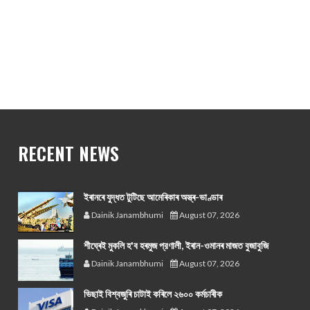
RECENT NEWS
ইৰানৰে যুদ্ধত টুটিছে আমেৰিকাৰ অস্ত্ৰ-ভাণ্ডাৰ
Dainik Janambhumi
August 07, 2026
শীঘ্ৰেই মুকলি হ'ব হৰমুজ প্রণালী, ইৰান-ওমানৰ মাজত বুজাবুজি
Dainik Janambhumi
August 07, 2026
ভিছাই বিশ্বজুৰি চাটাই কৰিলে ২৬০০ কৰ্মচাৰীক