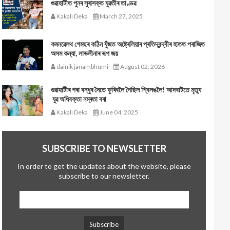
গুৱাহাটীত পুনৰ সুৰাসক্ত যুৱতীৰ তাণ্ডৱ
Kakali Deka
March 27, 2025
কমনৱেলথ গেমছৰ কঠিন যুঁজত অষ্ট্ৰেলিয়াৰ প্ৰতিদ্বন্দ্বীৰ হাতত পৰাজিত
অসম কন্যা, লাভলীনাৰ ৰূপ জয়
dainik janambhumi
August 02, 2026
গুৱাহাটীৰ পৰা বন্ধুৰ সৈতে ফুৰিবলৈ গৈছিল শ্বিলঙলৈ! আদবাটতে মৃত্যু
যুৱ অধিবক্তা নম্ৰতা বৰা
Kakali Deka
June 04, 2025
SUBSCRIBE TO NEWSLETTER
In order to get the updates about the website, please
subscribe to our newsletter.