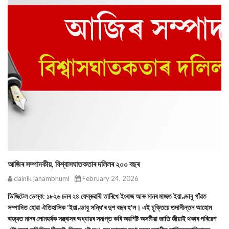
আজিৰ সম্পাদকীয়, বিশ্বাসঘাতকতাৰ দলিলৰ ২০০ বছৰ
dainik janambhumi
February 24, 2026
ডিজিটেল ডেস্ক: ১৮২৬ চনৰ ২৪ ফেব্ৰুৱাৰী তাৰিখে ইংৰাজ আৰু মানৰ মাজত ইয়াণ্ডাবু গাঁৱত
সম্পাদিত হোৱা ঐতিহাসিক 'ইয়াণ্ডাবু সন্ধি'ৰ দুশ বছৰ হ'ল। এই চুক্তিয়ে তদানীন্তন আহোম
ৰাজ্যত মানৰ লোমহর্ষক সন্ত্ৰাসৰ অধ্যায়ৰ সমাপ্ত কৰি অৱশিষ্ট অসমীয়া জাতি জীয়াই থকাৰ পৰিৱেশ