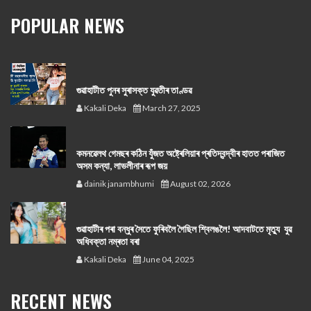
POPULAR NEWS
গুৱাহাটীত পুনৰ সুৰাসক্ত যুৱতীৰ তাণ্ডৱ
Kakali Deka
March 27, 2025
কমনৱেলথ গেমছৰ কঠিন যুঁজত অষ্ট্ৰেলিয়াৰ প্ৰতিদ্বন্দ্বীৰ হাতত পৰাজিত
অসম কন্যা, লাভলীনাৰ ৰূপ জয়
dainik janambhumi
August 02, 2026
গুৱাহাটীৰ পৰা বন্ধুৰ সৈতে ফুৰিবলৈ গৈছিল শ্বিলঙলৈ! আদবাটতে মৃত্যু যুৱ
অধিবক্তা নম্ৰতা বৰা
Kakali Deka
June 04, 2025
RECENT NEWS