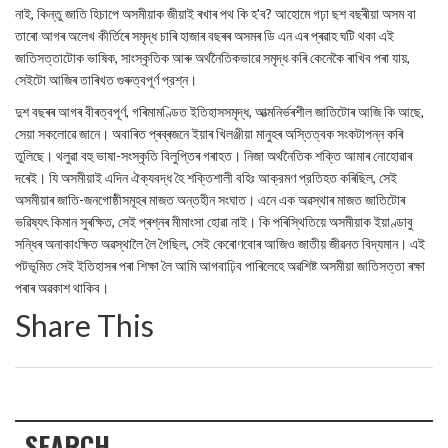
নাই, কিন্তু জাতি হিচাপে অসমীয়াক জীয়াই ৰখাৰ পথ কি হ'ব? আহোমে গঢ়া ছশ বছৰীয়া অসম বা
তাৰো আগৰ অলেখ কীৰ্তিৰে সমৃদ্ধ চাৰি হাজাৰ বছৰৰ অসমৰ ডি এন এৰ প্ৰৱাহ ঘটি থকা এই
জাতিসত্তাটোক ভাষিক, সাংস্কৃতিক আৰু অর্থনৈতিকভাৱে সমৃদ্ধ কৰি কেনেকৈ ৰাখিব পৰা যায়,
সেইটো আজিৰ তাৰিখত গুৰুত্বপূর্ণ প্রশ্ন।
দুশ বছৰৰ আগৰ বীৰত্বপূৰ্ণ, গৰিমামণ্ডিত ইতিহাসসমৃদ্ধ, আত্মনিৰ্ভৰশীল জাতিটোৰ আজি কি আছে,
সেয়া সকলোৱে জানে। অবাৰিত প্ৰব্ৰজনে ইয়াৰ খিলঞ্জীয়া মানুহৰ অস্তিত্বক সংকটাপন্ন কৰি
তুলিছে। থলুৱা বহু ভাষা-সংস্কৃতি বিলুপ্তিৰ গৰাহত। নিজা অর্থনৈতিক শক্তি আমাৰ নোহোৱাৰ
দৰেই। যি অসমীয়াই এদিন ঐক্যবদ্ধ হৈ শক্তিশালী বহিঃ আক্রমণ প্রতিহত কৰিছিল, সেই
অসমীয়াৰ জাতি-জনগোষ্ঠীসমূহৰ মাজত অন্তহীন সংঘাত। এনে এক অৱস্থাৰ মাজত জাতিটোৰ
ভৱিষ্যৎ কিমান সুৰক্ষিত, সেই প্ৰশ্নৰ মীমাংসা হোৱা নাই। কি পৰিস্থিতিয়ে অসমীয়াক ইয়াণ্ডাবু
সন্ধিৰ অনাকাংক্ষিত অৱস্থালৈ লৈ গৈছিল, সেই কেৰোণবোৰ আজিও জাতীয় জীৱনত বিদ্যমান। এই
পটভূমিত সেই ইতিহাসৰ পৰা শিক্ষা লৈ আমি আগবাঢ়িব পাৰিলেহে অৱশিষ্ট অসমীয়া জাতিসত্তা ৰক্ষা
পৰাৰ অৱকাশ থাকিব।
Share This
SEARCH