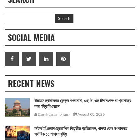
SOCIAL MEDIA
RECENT NEWS
উচ্চতম ন্যায়ালয়ত কেন্দ্ৰৰ শপতনামা, এছ চি, এছ টিৰ সংৰক্ষণত প্রযোজ্য
নহয় 'ক্রিমি লেয়াৰ'
Dainik Janambhumi
August 08, 2026
অইল ইণ্ডিয়াৰ ত্রৈমাসিক বিত্তীয় প্রতিবেদন, খাৰুৱা তেল উৎপাদনত
সর্বাধিক ১১ শতাংশ বৃদ্ধি