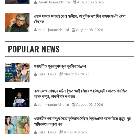
Dainik Janambhumi
August 08, 2026
লোক সভাত জনালে ৰে'ল মন্ত্ৰীয়ে, আধুনিক ৰূপ দিব ৰাজ্যৰ ৪৮টা ৰে'ল
ষ্টেছনক
dainik janambhumi
August 08, 2026
POPULAR NEWS
গুৱাহাটীত পুনৰ সুৰাসক্ত যুৱতীৰ তাণ্ডৱ
Kakali Deka
March 27, 2025
কমনৱেলথ গেমছৰ কঠিন যুঁজত অষ্ট্ৰেলিয়াৰ প্ৰতিদ্বন্দ্বীৰ হাতত পৰাজিত
অসম কন্যা, লাভলীনাৰ ৰূপ জয়
dainik janambhumi
August 02, 2026
গুৱাহাটীৰ পৰা বন্ধুৰ সৈতে ফুৰিবলৈ গৈছিল শ্বিলঙলৈ! আদবাটতে মৃত্যু যুৱ
অধিবক্তা নম্ৰতা বৰা
Kakali Deka
June 04, 2025