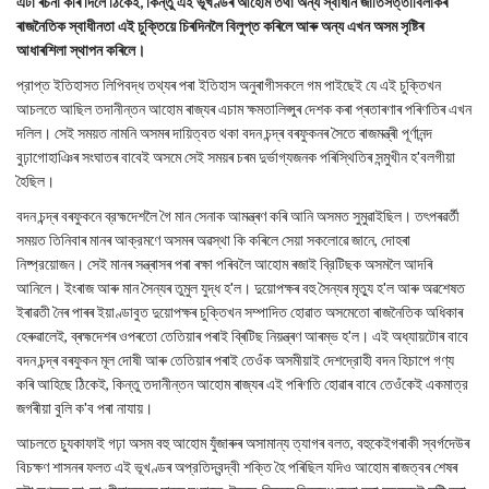
এটা ৰচনা কৰি দিলে ঠিকেই, কিন্তু এই ভূখণ্ডৰ আহোম তথা অন্য স্বাধীন জাতিসত্তাবিলাকৰ
ৰাজনৈতিক স্বাধীনতা এই চুক্তিয়ে চিৰদিনলৈ বিলুপ্ত কৰিলে আৰু অন্য এখন অসম সৃষ্টিৰ
আধাৰশিলা স্থাপন কৰিলে।
প্রাপ্ত ইতিহাসত লিপিবদ্ধ তথ্যৰ পৰা ইতিহাস অনুৰাগীসকলে গম পাইছেই যে এই চুক্তিখন
আচলতে আছিল তদানীন্তন আহোম ৰাজ্যৰ এচাম ক্ষমতালিপ্সুৰ দেশক কৰা প্ৰতাৰণাৰ পৰিণতিৰ এখন
দলিল। সেই সময়ত নামনি অসমৰ দায়িত্বত থকা বদন চন্দ্ৰ বৰফুকনৰ সৈতে ৰাজমন্ত্ৰী পূর্ণানন্দ
বুঢ়াগোহাঞিৰ সংঘাতৰ বাবেই অসমে সেই সময়ৰ চৰম দুর্ভাগ্যজনক পৰিস্থিতিৰ সন্মুখীন হ'বলগীয়া
হৈছিল।
বদন চন্দ্ৰ বৰফুকনে ব্রহ্মদেশলৈ গৈ মান সেনাক আমন্ত্ৰণ কৰি আনি অসমত সুমুৱাইছিল। তৎপৰৱৰ্তী
সময়ত তিনিবাৰ মানৰ আক্রমণে অসমৰ অৱস্থা কি কৰিলে সেয়া সকলোৱে জানে, দোহৰা
নিষ্প্রয়োজন। সেই মানৰ সন্ত্ৰাসৰ পৰা ৰক্ষা পৰিবলৈ আহোম ৰজাই ব্রিটিছক অসমলৈ আদৰি
আনিলে। ইংৰাজ আৰু মান সৈন্যৰ তুমুল যুদ্ধ হ'ল। দুয়োপক্ষৰ বহু সৈন্যৰ মৃত্যু হ'ল আৰু অৱশেষত
ইৰাৱতী নৈৰ পাৰৰ ইয়াণ্ডাবুত দুয়োপক্ষৰ চুক্তিখন সম্পাদিত হোৱাত অসমেতো ৰাজনৈতিক অধিকাৰ
হেৰুৱালেই, ব্ৰহ্মদেশৰ ওপৰতো তেতিয়াৰ পৰাই ব্ৰিটিছ নিয়ন্ত্ৰণ আৰম্ভ হ'ল। এই অধ্যায়টোৰ বাবে
বদন চন্দ্ৰ বৰফুকন মূল দোষী আৰু তেতিয়াৰ পৰাই তেওঁক অসমীয়াই দেশদ্রোহী বদন হিচাপে গণ্য
কৰি আহিছে ঠিকেই, কিন্তু তদানীন্তন আহোম ৰাজ্যৰ এই পৰিণতি হোৱাৰ বাবে তেওঁকেই একমাত্র
জগৰীয়া বুলি ক'ব পৰা নাযায়।
আচলতে চ্যুকাফাই গঢ়া অসম বহু আহোম যুঁজাৰুৰ অসামান্য ত্যাগৰ বলত, বহুকেইগৰাকী স্বৰ্গদেউৰ
বিচক্ষণ শাসনৰ ফলত এই ভূখণ্ডৰ অপ্রতিদ্বন্দ্বী শক্তি হৈ পৰিছিল যদিও আহোম ৰাজত্বৰ শেষৰ