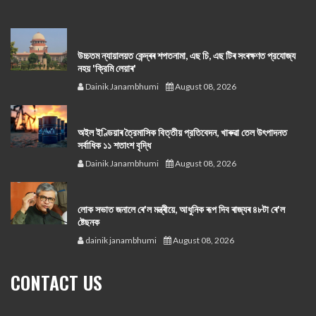
উচ্চতম ন্যায়ালয়ত কেন্দ্ৰৰ শপতনামা, এছ চি, এছ টিৰ সংৰক্ষণত প্রযোজ্য
নহয় 'ক্রিমি লেয়াৰ'
Dainik Janambhumi
August 08, 2026
অইল ইণ্ডিয়াৰ ত্রৈমাসিক বিত্তীয় প্রতিবেদন, খাৰুৱা তেল উৎপাদনত
সর্বাধিক ১১ শতাংশ বৃদ্ধি
Dainik Janambhumi
August 08, 2026
লোক সভাত জনালে ৰে'ল মন্ত্ৰীয়ে, আধুনিক ৰূপ দিব ৰাজ্যৰ ৪৮টা ৰে'ল
ষ্টেছনক
dainik janambhumi
August 08, 2026
CONTACT US