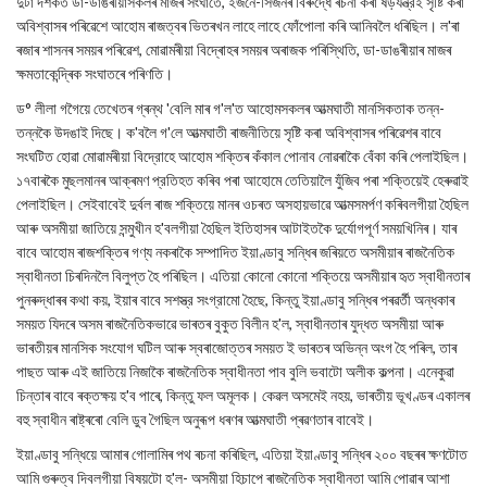
দুটা দশকত ডা-ডাঙৰীয়াসকলৰ মাজৰ সংঘাতে, ইজনে-সিজনৰ বিৰুদ্ধে ৰচনা কৰা ষড়যন্ত্রই সৃষ্টি কৰা
অবিশ্বাসৰ পৰিৱেশে আহোম ৰাজত্বৰ ভিতৰখন লাহে লাহে ফোঁপোলা কৰি আনিবলৈ ধৰিছিল। ল'ৰা
ৰজাৰ শাসনৰ সময়ৰ পৰিৱেশ, মোৱামৰীয়া বিদ্ৰোহৰ সময়ৰ অৰাজক পৰিস্থিতি, ডা-ডাঙৰীয়াৰ মাজৰ
ক্ষমতাকেন্দ্ৰিক সংঘাতৰে পৰিণতি।
ড° লীলা গগৈয়ে তেখেতৰ গ্ৰন্থ 'বেলি মাৰ গ'ল'ত আহোমসকলৰ আত্মঘাতী মানসিকতাক তন্ন-
তন্নকৈ উদঙাই দিছে। ক'বলৈ গ'লে আত্মঘাতী ৰাজনীতিয়ে সৃষ্টি কৰা অবিশ্বাসৰ পৰিৱেশৰ বাবে
সংঘটিত হোৱা মোৱামৰীয়া বিদ্রোহে আহোম শক্তিৰ কঁকাল পোনাব নোৱৰাকৈ বেঁকা কৰি পেলাইছিল।
১৭বাৰকৈ মুছলমানৰ আক্ৰমণ প্রতিহত কৰিব পৰা আহোমে তেতিয়ালৈ যুঁজিব পৰা শক্তিয়েই হেৰুৱাই
পেলাইছিল। সেইবাবেই দুর্বল ৰাজ শক্তিয়ে মানৰ ওচৰত অসহায়ভাৱে আত্মসমর্পণ কৰিবলগীয়া হৈছিল
আৰু অসমীয়া জাতিয়ে সন্মুখীন হ'বলগীয়া হৈছিল ইতিহাসৰ আটাইতকৈ দুর্যোগপূর্ণ সময়খিনিৰ। যাৰ
বাবে আহোম ৰাজশক্তিৰ গণ্য নকৰাকৈ সম্পাদিত ইয়াণ্ডাবু সন্ধিৰ জৰিয়তে অসমীয়াৰ ৰাজনৈতিক
স্বাধীনতা চিৰদিনলৈ বিলুপ্ত হৈ পৰিছিল। এতিয়া কোনো কোনো শক্তিয়ে অসমীয়াৰ হৃত স্বাধীনতাৰ
পুনৰুদ্ধাৰৰ কথা কয়, ইয়াৰ বাবে সশস্ত্র সংগ্রামো হৈছে, কিন্তু ইয়াণ্ডাবু সন্ধিৰ পৰৱৰ্তী অন্ধকাৰ
সময়ত যিদৰে অসম ৰাজনৈতিকভাৱে ভাৰতৰ বুকুত বিলীন হ'ল, স্বাধীনতাৰ যুদ্ধত অসমীয়া আৰু
ভাৰতীয়ৰ মানসিক সংযোগ ঘটিল আৰু স্বৰাজোত্তৰ সময়ত ই ভাৰতৰ অভিন্ন অংগ হৈ পৰিল, তাৰ
পাছত আৰু এই জাতিয়ে নিজাকৈ ৰাজনৈতিক স্বাধীনতা পাব বুলি ভবাটো অলীক কল্পনা। এনেকুৱা
চিন্তাৰ বাবে ৰক্তক্ষয় হ'ব পাৰে, কিন্তু ফল অমূলক। কেৱল অসমেই নহয়, ভাৰতীয় ভূখণ্ডৰ একালৰ
বহু স্বাধীন ৰাষ্ট্ৰৰো বেলি ডুব গৈছিল অনুৰূপ ধৰণৰ আত্মঘাতী প্ৰৱণতাৰ বাবেই।
ইয়াণ্ডাবু সন্ধিয়ে আমাৰ গোলামিৰ পথ ৰচনা কৰিছিল, এতিয়া ইয়াণ্ডাবু সন্ধিৰ ২০০ বছৰৰ ক্ষণটোত
আমি গুৰুত্ব দিবলগীয়া বিষয়টো হ'ল- অসমীয়া হিচাপে ৰাজনৈতিক স্বাধীনতা আমি পোৱাৰ আশা