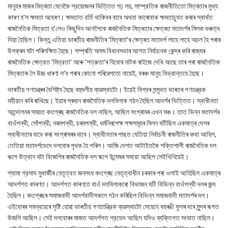
মানুহৰ মাজৰ মিত্ৰতা যেনেকৈ প্রয়োজনৰ ভিত্তিত গঢ় লয়, সাম্প্রতিক ৰাজনীতিতো মিত্ৰতাৰ মুখ্য
কাৰণ হ'ল ক্ষমতা আহৰণ। ক্ষমতাত বর্তি থাকিবৰ বাবে অথবা কাৰোবাক ক্ষমতাচ্যুত কৰাৰ স্বাৰ্থত
ৰাজনৈতিক মিত্রতা হ'লেও কিছুদিন আগলৈকে ৰাজনৈতিক মিত্ৰতাৰ ক্ষেত্ৰত মতাদৰ্শৰ মিলক গুৰুত্ব
দিয়া হৈছিল। কিন্তু এতিয়া ভাৰতীয় ৰাজনীতিৰ 'মিত্ৰতা'ৰ ক্ষেত্ৰত মতাদর্শ লাহে লাহে অচল হৈ পৰাৰ
উপক্ৰম ঘটা পৰিলক্ষিত হৈছে। সম্প্ৰতি অসম বিধানসভাৰ আগত নির্বাচনক কেন্দ্ৰ কৰি ৰাজ্যৰ
ৰাজনৈতিক ক্ষেত্রত 'মিত্রতা' আৰু 'শত্রুতা'ৰ যিবোৰ নাটক ৰাইজে দেখি আছে তাৰ পৰা ৰাজনৈতিক
মিত্ৰতাক লৈ উচ্চ ধাৰণা ল'ব পৰাৰ কোনো পৰিৱেশতো নায়েই, বৰঞ্চ মানুহ বিভ্রান্তহে হৈছে।
ভাৰতীয় গণতন্ত্ৰৰ বৈশিষ্ট্য হৈছে বহুদলীয় ব্যৱস্থাটো। ইয়েই বিশ্বৰ সন্মুখত ভাৰতৰ গণতন্ত্রক
মহীয়ান কৰি ৰাখিছে। ইয়াৰ প্ৰধান ৰাজনৈতিক দলবিলাক গঠন হৈছিল আদৰ্শৰ ভিত্তিত। স্বাধীনতা
আন্দোলনৰ সময়ত কংগ্ৰেছ ৰাজনৈতিক দল নাছিল, আছিল সংগ্ৰামৰ এখন মঞ্চ। তাত ভিন্ন মতাদৰ্শৰ
বাওঁপন্থী, সোঁপন্থী, নৰমপন্থী, চৰমপন্থী, ধৰ্মনিৰপেক্ষ পক্ষসমূহৰ মিলন ঘটিছিল একমাত্ৰ দেশৰ
স্বাধীনতাৰ বাবে কৰা সংগ্ৰামৰৰ বাবে। স্বাধীনতাৰ পাছত যেতিয়া নিৰ্বাচনী ৰাজনীতিৰ কথা আহিল,
তেতিয়া মতাদর্শভেদে দলবোৰ পৃথক হৈ পৰিল। আজি দেশত আটাইতকৈ শক্তিশালী ৰাজনৈতিক দল
ৰূপে উত্থান ঘটা বিজেপিৰ ৰাজনৈতিক দল ৰূপে উন্মেষৰ সময়ো আছিল সেইখিনিয়েই।
শ্যামা প্রসাদ মুখার্জীৰ নেতৃত্বত জনসংঘ কংগ্ৰেছ নেতৃত্বাধীন চৰকাৰ পৰা ওলাই আহিছিল একমাত্ৰ
আদৰ্শগত কাৰণত। আদর্শগত কাৰণতে বাওঁ দলবিলাকৰো বিভাজন ঘটি বিভিন্ন বাওঁপন্থী দলৰ জন্ম
হৈছিল। কংগ্ৰেছৰ সমাজবাদী আদর্শবাদীসকলে গঠন কৰিছিল বিভিন্ন সমাজবাদী মতাদৰ্শৰ দল।
এইবোৰৰ সমন্বয়েৰে সৃষ্টি হোৱা ভাৰতীয় গণতান্ত্রিক ব্যৱস্থাটো সেয়েহে বহুৰঙী ফুলৰ দৰে সুন্দৰ ৰূপত
উজলি আছিল। সেই দলবোৰৰ মাজত আদর্শগত প্রভেদ আছিল যদিও ব্যক্তিগত সংঘাত নাছিল।