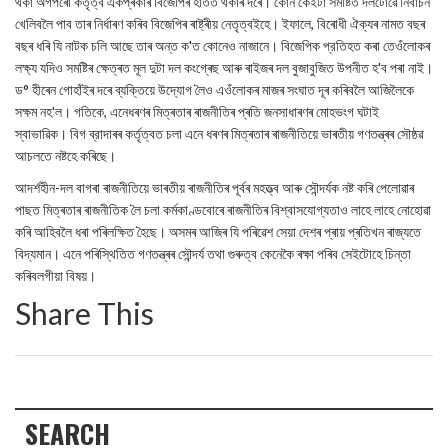
থকা অগপৰো কৰ্তৃত্ব একপ্ৰকাৰ বিজেপিৰ হাতত থকাৰ দৰে। কোন কেইটা সমষ্টিত দলটোৱে নিৰ্বাচন
খেলিবলৈ পাব তাৰ নিৰ্ধাৰণ কৰিব বিজেপিৰ ৰাষ্ট্ৰীয় নেতৃত্বইহে। ইফালে, বিৰোধী ঐক্যৰ নামত বছৰ
বছৰ ধৰি যি নাটক চলি আছে তাৰ অন্ত ক'ত কোনেও নাজানে। বিজেপিক প্রতিহত কৰা তেওঁলোকৰ
লক্ষ্য যদিও সমষ্টিৰ ক্ষেত্ৰত মূল দুটা দল কংগ্ৰেছ আৰু ৰাইজৰ দল বুজাবুজিত উপনীত হ'ব পৰা নাই।
ড° হীৰেন গোহাঁইৰ দৰে ব্যক্তিয়ে উদ্যোগ লৈও এওঁলোকৰ মাজৰ সংঘাত দূৰ কৰিবলৈ আজিলৈকে
সক্ষম নহ'ল। গতিকে, এনেধৰণৰ মিত্ৰতাৰ ৰাজনীতিৰ প্ৰতি জনসাধাৰণৰ মোহভংগ ঘটাই
স্বাভাৱিক। বিগ ব্রাদাৰৰ কর্তৃত্বত চলা এনে ধৰণৰ মিত্ৰতাৰ ৰাজনীতিয়ে ভাৰতীয় গণতন্ত্ৰৰ সৌষ্ঠৱ
আচলতে নষ্টহে কৰিছে।
আদর্শহীন-দল বাগৰা ৰাজনীতিয়ে ভাৰতীয় ৰাজনীতিৰ পূৰ্বৰ মহত্ত্ব আৰু সৌন্দৰ্যক নষ্ট কৰি পেলোৱাৰ
পাছত মিত্ৰতাৰ ৰাজনীতিক লৈ চলা কর্মকাণ্ডবোৰে ৰাজনীতিৰ বিশ্বাসযোগ্যতাও লাহে লাহে নোহোৱা
কৰি আহিবলৈ ধৰা পৰিলক্ষিত হৈছে। অসমৰ আজিৰ যি পৰিৱেশ সেয়া দেশৰ প্ৰায় প্ৰতিখন ৰাজ্যতে
বিদ্যমান। এনে পৰিস্থিতিত গণতন্ত্ৰৰ সৌন্দৰ্য তথা গুৰুত্ব কেনেকৈ ৰক্ষা পৰিব সেইটোহে চিন্তা
কৰিবলগীয়া বিষয়।
Share This
SEARCH