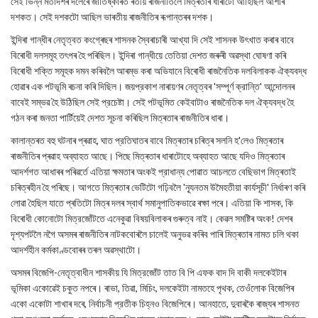
সেই ভিন্ন মতাদৰ্শৰ দলেৰে জাতিষ্কাৰত ৰতীয় ৰাজনীতিলৈ মিত্ৰতাৰ ধাৰাটো আহিছিল আশীৰ
দশকত। সেই দশকটো আছিল ভাৰতীয় ৰাজনীতিৰ ৰূপান্তৰৰ দশক।
ইন্দিৰা গান্ধীৰ নেতৃত্বত কংগ্ৰেছৰ শাসনক স্বৈৰাচাৰী আখ্যা দি সেই শাসনক উৎখাত কৰাৰ বাবে
বিৰোধী দলসমূহ তৎপৰ হৈ পৰিছিল। ইন্দিৰা গান্ধীয়ে তেতিয়া দেশত জৰুৰী অৱস্থা ঘোষণা কৰি
বিৰোধী শক্তি সমূহক দমন কৰিবলৈ আৰম্ভ কৰা অভিযানে বিৰোধী ৰাজনৈতিক দলবিলাকক ঐক্যবদ্ধ
হোৱাৰ এক পটভূমি ৰচনা কৰি দিছিল। জয়প্রকাশ নাৰায়ণৰ নেতৃত্বৰ 'সম্পূৰ্ণ ক্রান্তি' আন্দোলনৰ
বাবেই সম্ভৱ হৈ উঠিছিল সেই প্রচেষ্টা। সেই পটভূমিত কেইবাটাও ৰাজনৈতিক দল ঐক্যবদ্ধ হৈ
গঠন কৰা জনতা পার্টিয়েই দেশত সূচনা কৰিছিল মিত্ৰতাৰ ৰাজনীতিৰ ধাৰা।
কালান্তৰত বহু ঘটনাৰ প্ৰৱাহ, ঘাত প্রতিঘাতৰ বাবে মিত্ৰতাৰ চৰিত্ৰ সলনি হ'লেও মিত্ৰতাৰ
ৰাজনীতিৰ প্ৰৱাহ অব্যাহত আছে। পিছে মিত্ৰতাৰ ধাৰাটোহে অব্যাহত আছে যদিও মিত্ৰতাৰ
আদৰ্শগত আধাৰৰ পৰিৱৰ্তে এতিয়া ক্ষমতাৰ অংকই প্রাধান্য পোৱাত আচলতে বেছিভাগ মিত্ৰতাই
চৰিত্ৰহীন হৈ পৰিছে। আগতে মিত্ৰতাৰ ভেটিটো গঢ়িবলৈ 'ন্যূনতম উমৈহতীয়া কাৰ্যসূচী' নির্ধাৰণ কৰি
লোৱা হৈছিল যাতে প্ৰতিটো মিত্ৰ দলৰ স্বাৰ্থ সমানুপাতিকভাৱে ৰক্ষা পৰে। এতিয়া কি শাসক, কি
বিৰোধী কোনোটো মিত্রজোঁটতে এনেকুৱা বিষয়বিলাকৰ গুৰুত্ব নাই। কেৱল সমষ্টিৰ অংক! দেশৰ
দৃশ্যপটলৈ নগৈ অসমৰ ৰাজনীতিৰ নাটকবোৰলৈ চালেই অনুভৱ কৰিব পাৰি মিত্ৰতাৰ নামত চলি থকা
আদর্শহীন কর্মকাণ্ডবোৰৰ তৰল অৱস্থাটো।
অসমৰ বিজেপি-নেতৃত্বাধীন শাসকীয় যি মিত্রজোঁট তাত বি পি এফক বাদ দি বাকী দলকেইটাৰ
ভূমিকা একোৱেই চকুত নপৰে। ৰাভা, তিৱা, মিচিং, দলকেইটা নামতহে পৃথক, তেওঁলোক বিজেপিৰ
একো একোটা শাখাৰ দৰে, নির্বাচনী প্রতীক চিহ্নও বিজেপিৰে। আনহাতে, দুবাৰকৈ ৰাজ্যৰ শাসনত