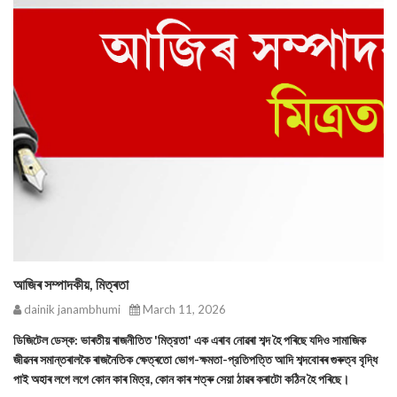
আজিৰ সম্পাদকীয়, মিত্ৰতা
dainik janambhumi
March 11, 2026
ডিজিটেল ডেস্ক: ভাৰতীয় ৰাজনীতিত 'মিত্রতা' এক এৰাব নোৱৰা শব্দ হৈ পৰিছে যদিও সামাজিক
জীৱনৰ সমান্তৰালকৈ ৰাজনৈতিক ক্ষেত্ৰতো ভোগ-ক্ষমতা-প্রতিপত্তি আদি শব্দবোৰৰ গুৰুত্ব বৃদ্ধি
পাই অহাৰ লগে লগে কোন কাৰ মিত্র, কোন কাৰ শত্ৰু সেয়া ঠাৱৰ কৰাটো কঠিন হৈ পৰিছে।