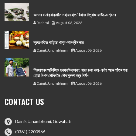
অসমৰ বানাক্ৰান্তালৈ সহায়ৰ হাত বিহাৰৰ ৰিপুৰাজ ফাউণ্ডেশ্যনৰ
Rashmi
August 06, 2026
দ্রুতগতিত বাঢ়িছে খাদ্য-সামগ্ৰীৰ দাম
Dainik Janambhumi
August 06, 2026
শিৱসাগৰৰ অভিজিত দুৱৰাৰ উদ্ভাৱন; বানে ঢকা নলা-নৰ্দমা আৰু গাঁতৰ পৰা
হোৱা বিপদ ৰোধিবলৈ সৌৰ সুৰক্ষা যন্ত্ৰ নিৰ্মাণ
Dainik Janambhumi
August 06, 2026
CONTACT US
Dainik Janambhumi, Guwahati
(0361) 2200966