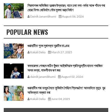
শিৱসাগৰৰ অভিজিত দুৱৰাৰ উদ্ভাৱন; বানে ঢকা নলা-নৰ্দমা আৰু গাঁতৰ পৰা
হোৱা বিপদ ৰোধিবলৈ সৌৰ সুৰক্ষা যন্ত্ৰ নিৰ্মাণ
Dainik Janambhumi
August 06, 2026
POPULAR NEWS
গুৱাহাটীত পুনৰ সুৰাসক্ত যুৱতীৰ তাণ্ডৱ
Kakali Deka
March 27, 2025
কমনৱেলথ গেমছৰ কঠিন যুঁজত অষ্ট্ৰেলিয়াৰ প্ৰতিদ্বন্দ্বীৰ হাতত পৰাজিত
অসম কন্যা, লাভলীনাৰ ৰূপ জয়
dainik janambhumi
August 02, 2026
গুৱাহাটীৰ পৰা বন্ধুৰ সৈতে ফুৰিবলৈ গৈছিল শ্বিলঙলৈ! আদবাটতে মৃত্যু যুৱ
অধিবক্তা নম্ৰতা বৰা
Kakali Deka
June 04, 2025