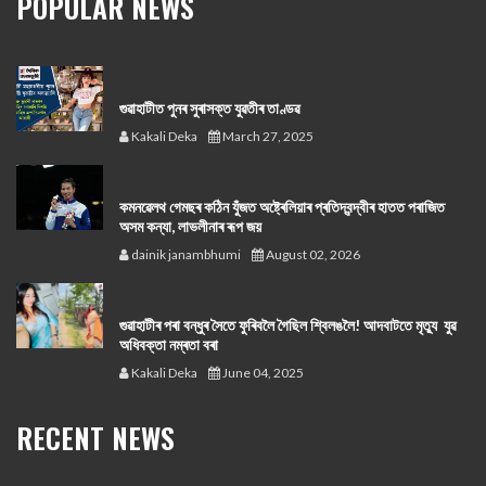
POPULAR NEWS
গুৱাহাটীত পুনৰ সুৰাসক্ত যুৱতীৰ তাণ্ডৱ
Kakali Deka
March 27, 2025
কমনৱেলথ গেমছৰ কঠিন যুঁজত অষ্ট্ৰেলিয়াৰ প্ৰতিদ্বন্দ্বীৰ হাতত পৰাজিত
অসম কন্যা, লাভলীনাৰ ৰূপ জয়
dainik janambhumi
August 02, 2026
গুৱাহাটীৰ পৰা বন্ধুৰ সৈতে ফুৰিবলৈ গৈছিল শ্বিলঙলৈ! আদবাটতে মৃত্যু যুৱ
অধিবক্তা নম্ৰতা বৰা
Kakali Deka
June 04, 2025
RECENT NEWS