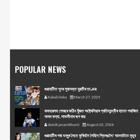
POPULAR NEWS
গুৱাহাটীত পুনৰ সুৰাসক্ত যুৱতীৰ তাণ্ডৱ
Kakali Deka
March 27, 2025
কমনৱেলথ গেমছৰ কঠিন যুঁজত অষ্ট্ৰেলিয়াৰ প্ৰতিদ্বন্দ্বীৰ হাতত পৰাজিত
অসম কন্যা, লাভলীনাৰ ৰূপ জয়
dainik janambhumi
August 02, 2026
গুৱাহাটীৰ পৰা বন্ধুৰ সৈতে ফুৰিবলৈ গৈছিল শ্বিলঙলৈ! আদবাটতে মৃত্যু