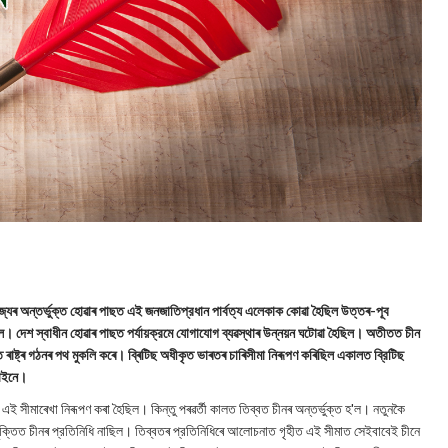
জ্যৰ অন্তৰ্ভুক্ত হোৱাৰ পাছত এই জনজাতিপ্রধান পার্বত্য এলেকাক কোৱা হৈছিল উত্তৰ-পূব
। দেশ স্বাধীন হোৱাৰ পাছত পর্যায়ক্রমে যোগাযোগ ব্যৱস্থাৰ উন্নয়ন ঘটোৱা হৈছিল। অতীতত চীন
াৰত ৰাষ্ট্ৰ গঠনৰ পথ মুকলি কৰে। ব্ৰিটিছ অধীকৃত ভাৰতৰ চাৰিসীমা নিৰূপণ কৰিছিল একালত ব্রিটিছ
 লাইনে।
 সীমাৰেখা নিৰূপণ কৰা হৈছিল। কিন্তু পৰৱৰ্তী কালত তিব্বত চীনৰ অন্তৰ্ভুক্ত হ'ল। নতুনকৈ
চুক্তিত চীনৰ প্রতিনিধি নাছিল। তিব্বতৰ প্রতিনিধিৰে আলোচনাত গৃহীত এই সীমাত সেইবাবেই চীনে