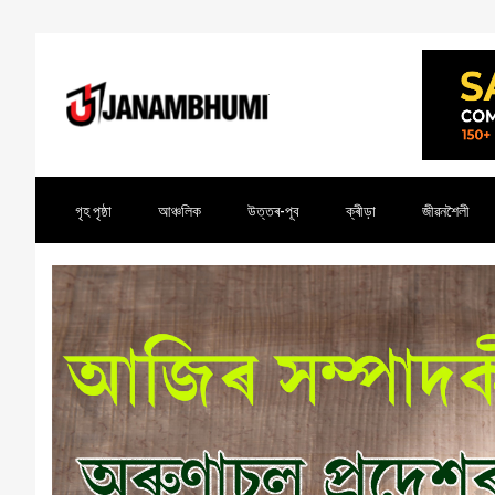
গৃহ পৃষ্ঠা
আঞ্চলিক
উত্তৰ-পূব
ক্ৰীড়া
জীৱনশৈলী