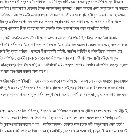
তেতিয়াৰ পৰাই অন্তৰায় হৈ আহিছে। এই তিক্ততাই ১৯৬২ চনত যুদ্ধৰ ৰূপ লৈছিল, স্বাধীনতাৰ
আছিল। জৱাহৰলাল নেহৰুৱে চীনক ভাৰতৰ বন্ধু ৰাষ্ট্ৰৰূপে পাবলৈ সকলো চেষ্টা অব্যাহত ৰখাৰ সময়তে
ৰি আহিছে। লাডাখৰ এটা এলেকাৰ পৰা বৰ্তমানেও ভাৰতীয় এলেকা বুলি স্বীকৃত অৰুণাচলৰ বহু অঞ্চল
ধীয়ে সীমান্তত চীনৰ আগ্রাসন সম্পর্কত সংসদত বহুবাৰ অভিযোগ আনিছিল, আলোচনাৰ দাবী কৰিছিল।
বৃহত্তৰ এলেকাত চীনৰ আগ্রাসন চলা সন্দর্ভত অৰুণাচলৰ ৰাইজৰ পৰাই আপত্তি আহিছে।
ছাসেবী সংগঠনে অঞ্চলটোৰ সীমান্ত অঞ্চলৰ কমেও চাৰি-পাঁচ ঠাইত চীনে চলোৱা নিৰ্মাণকাৰ্যৰ
পষ্ট কৰি নিৰ্মাণ কৰা হৈছে পথ-দলং, গঢ়ি তোলা হৈছে আৱাসিক অঞ্চল। কেৱল সেয়ে নহয়, বৃহৎ সামৰিক
 উদ্বিগ্নতা বাঢ়িছে। ভাৰতৰ সীমান্তৰক্ষী বাহিনী, সামৰিক বাহিনীৰ উপস্থিতিতে কেনেকৈ এয়া
ব লাগিছিল, কেন্দ্ৰীয় চৰকাৰে তেনে সতর্কতা অৱলম্বন কৰা নাই বুলি অৰুণাচলী ৰাইজে অনুভৱ
মত্বৰ প্রশ্নও ইয়াত জড়িত। সেইবাবেই এই ক্ষেত্ৰত কেন্দ্ৰীয় চৰকাৰে তাৎক্ষণিক ব্যৱস্থা গ্রহণ
ুজ ল'বলৈ অঞ্চলটো ভ্রমণ কৰিব লাগে।
াহাৰৰ খহনীয়াজনিত পৰিস্থিতি। ইয়াৰ লগত অসমৰো সম্পৰ্ক আছে। অৰুণাচলত একে সময়তে বৃহৎসংখ্যক
ুৰ্বল কৰি তুলি ভয়াৱহ ভূমিস্খলনৰ বিপদ মাতিব বুলি আগতেই প্রকৃতিবিদ আৰু বিশষজ্ঞসকলে সতৰ্ক কৰি
বছৰত আন একাধিক বান্ধৰ নিৰ্মাণ সম্পূর্ণ হ'ব। সংকট-বিপর্যয় যে আৰু বাঢ়িব, তাৰ লক্ষণ ইতিমধ্যে
লিৰ পৰা অসমৰ ধেমাজি, লখিমপুৰ, বিশ্বনাথ আদি জিলাত প্রবল বানৰ সৃষ্টি কৰাৰ লগতে পথ-দলং উটুৱাই
সাধাৰণ কথা নহয়। বান্ধৰ পৰা উৎপাদিত বিদ্যুতৰ এটা অংশ অৰুণাচল প্রদেশ চৰকাৰে বিনামূলীয়াকৈ
্ষতিপূৰণ অঞ্চলটোৰ ৰাইজে নাপায়। আজিৰ অসমৰ এলেকাত অৰুণাচলৰ নদী বান্ধৰ বাবে হোৱা দুর্যোগ
চৰকাৰো এই ক্ষেত্ৰত যিমান সৰৱ হ'ব লাগিছিল, তেনে হোৱা দেখা নাই। কেন্দ্ৰই অৰুণাচলৰ সংকট,