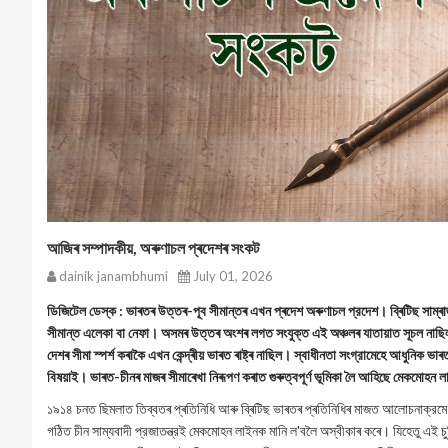
আজিৰ সম্পাদকীয়, অৰুণাচল প্ৰদেশৰ সংকট
dainik janambhumi
July 01, 2026
ডিজিটেল ডেস্ক : ভাৰতৰ উত্তৰ-পূব সীমান্তৰ এখন প্ৰদেশ অৰুণাচল প্রদেশ। ব্ৰিটিছ সাম্ৰা
সীমান্ত এলেকা বা নেফা। অসমৰ উত্তৰ অংশৰ লগত সংযুক্ত এই অঞ্চলৰ যাতায়াত সূচল নাছিল
দেশৰ সীমা স্পৰ্শ কৰাকৈ এখন কেন্দ্ৰীয় ভাৰত ৰাষ্ট্ৰ নাছিল। স্বাধীনতা সংগ্রামেহে আধুনিক ভ
বিষয়াই। ভাৰত-চীনৰ মাজৰ সীমাৰেখা নিৰূপণ কৰাত গুৰুত্বপূৰ্ণ ভূমিকা লৈ আহিছে মেকমোহন
১৯১৪ চনত ছিমলাত তিব্বতৰ প্ৰতিনিধি আৰু ব্ৰিটিছ ভাৰতৰ প্ৰতিনিধিৰ মাজত আলোচনাক্রমে এই
গঠিত চীন সাম্যবাদী প্রজাতন্ত্রই মেকমোহন লাইনক মানি ল'বলৈ অস্বীকাৰ কৰে। যিহেতু এই 