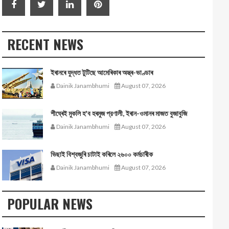
RECENT NEWS
ইৰানৰে যুদ্ধত টুটিছে আমেৰিকাৰ অস্ত্ৰ-ভাণ্ডাৰ
Dainik Janambhumi
August 07, 2026
শীঘ্ৰেই মুকলি হ'ব হৰমুজ প্রণালী, ইৰান-ওমানৰ মাজত বুজাবুজি
Dainik Janambhumi
August 07, 2026
ভিছাই বিশ্বজুৰি চাটাই কৰিলে ২৬০০ কৰ্মচাৰীক
Dainik Janambhumi
August 07, 2026
POPULAR NEWS