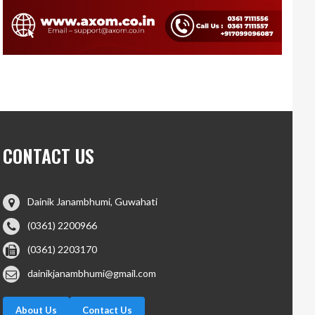
CONTACT US
Dainik Janambhumi, Guwahati
(0361) 2200966
(0361) 2203170
dainikjanambhumi@gmail.com
About Us
Contact Us