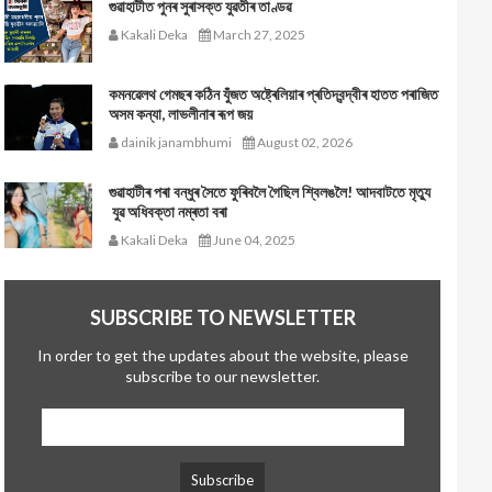
গুৱাহাটীত পুনৰ সুৰাসক্ত যুৱতীৰ তাণ্ডৱ
Kakali Deka
March 27, 2025
কমনৱেলথ গেমছৰ কঠিন যুঁজত অষ্ট্ৰেলিয়াৰ প্ৰতিদ্বন্দ্বীৰ হাতত পৰাজিত
অসম কন্যা, লাভলীনাৰ ৰূপ জয়
dainik janambhumi
August 02, 2026
গুৱাহাটীৰ পৰা বন্ধুৰ সৈতে ফুৰিবলৈ গৈছিল শ্বিলঙলৈ! আদবাটতে মৃত্যু
যুৱ অধিবক্তা নম্ৰতা বৰা
Kakali Deka
June 04, 2025
SUBSCRIBE TO NEWSLETTER
In order to get the updates about the website, please
subscribe to our newsletter.