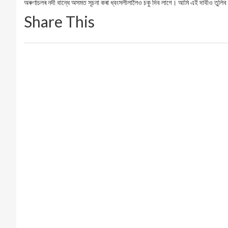
অৰুণাচলৰ নদী বান্ধে অসমত সূচনা কৰা ধ্বংসলীলালৈও চকু দিব লাগে। আমি এই দাবীও তুলিব
Share This