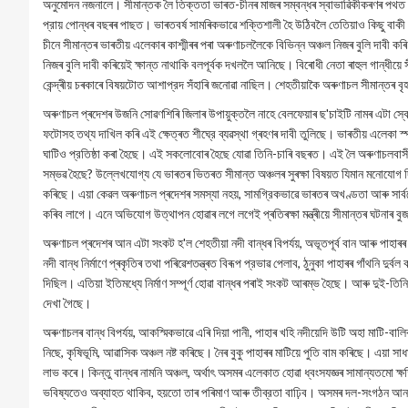
অনুমোদন নজনালে। সীমান্তক লৈ তিক্ততা ভাৰত-চীনৰ মাজৰ সম্বন্ধৰ স্বাভাৱিকীকৰণৰ পথত 
প্রায় পোন্ধৰ বছৰৰ পাছত। ভাৰতবৰ্ষ সামৰিকভাৱে শক্তিশালী হৈ উঠিবলৈ তেতিয়াও কিছু বাকী 
চীনে সীমান্তৰ ভাৰতীয় এলেকাৰ কাশ্মীৰৰ পৰা অৰুণাচললৈকে বিভিন্ন অঞ্চল নিজৰ বুলি দাবী ক
নিজৰ বুলি দাবী কৰিয়েই ক্ষান্ত নাথাকি বলপূর্বক দখললৈ আনিছে। বিৰোধী নেতা ৰাহুল গান্
কেন্দ্ৰীয় চৰকাৰে বিষয়টোত আশাপ্রদ সঁহাৰি জনোৱা নাছিল। শেহতীয়াকৈ অৰুণাচল সীমান্তৰ 
অৰুণাচল প্ৰদেশৰ উজনি সোৱণশিৰি জিলাৰ উপায়ুক্তলৈ নাহে বেলফেয়াৰ ছ'চাইটি নামৰ এটা স্বেচ্
ফটোসহ তথ্য দাখিল কৰি এই ক্ষেত্ৰত শীঘ্রে ব্যৱস্থা গ্ৰহণৰ দাবী তুলিছে। ভাৰতীয় এলেকা স্
ঘাটিও প্রতিষ্ঠা কৰা হৈছে। এই সকলোবোৰ হৈছে যোৱা তিনি-চাৰি বছৰত। এই লৈ অৰুণাচলবাসীৰ
সম্ভৱ হৈছে? উল্লেখযোগ্য যে ভাৰতৰ ভিতৰত সীমান্ত অঞ্চলৰ সুৰক্ষা বিষয়ত যিমান মনোযোগ দি
কৰিছে। এয়া কেৱল অৰুণাচল প্ৰদেশৰ সমস্যা নহয়, সামগ্রিকভাৱে ভাৰতৰ অখণ্ডতা আৰু সাৰ্বভৌ
কৰিব লাগে। এনে অভিযোগ উত্থাপন হোৱাৰ লগে লগেই প্ৰতিৰক্ষা মন্ত্ৰীয়ে সীমান্তৰ ঘটনাৰ ব
অৰুণাচল প্ৰদেশৰ আন এটা সংকট হ'ল শেহতীয়া নদী বান্ধৰ বিপৰ্যয়, অভূতপূর্ব বান আৰু প
নদী বান্ধ নির্মাণে প্ৰকৃতিৰ তথা পৰিৱেশতন্ত্ৰত বিৰূপ প্রভাৱ পেলাব, ঠুনুকা পাহাৰৰ গাঁথনি দ
দিছিল। এতিয়া ইতিমধ্যে নির্মাণ সম্পূর্ণ হোৱা বান্ধৰ পৰাই সংকট আৰম্ভ হৈছে। আৰু দুই-তিনি 
দেখা গৈছে।
অৰুণাচলৰ বান্ধ বিপর্যয়, আকস্মিকভাৱে এৰি দিয়া পানী, পাহাৰ খহি নদীয়েদি উটি অহা মাটি-বা
নিছে, কৃষিভূমি, আৱাসিক অঞ্চল নষ্ট কৰিছে। নৈৰ বুকু পাহাৰৰ মাটিয়ে পুতি বাম কৰিছে। এয়া 
লাভ কৰে। কিন্তু বান্ধৰ নামনি অঞ্চল, অর্থাৎ অসমৰ এলেকাত হোৱা ধ্বংসযজ্ঞৰ সামান্যতমো ক
ভবিষ্যতেও অব্যাহত থাকিব, হয়তো তাৰ পৰিমাণ আৰু তীব্রতা বাঢ়িব। অসমৰ দল-সংগঠন আনকি 