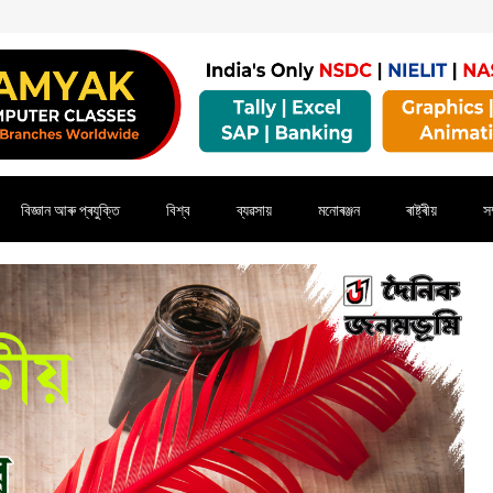
বিজ্ঞান আৰু প্ৰযুক্তি
বিশ্ব
ব্যৱসায়
মনোৰঞ্জন
ৰাষ্ট্ৰীয়
সম