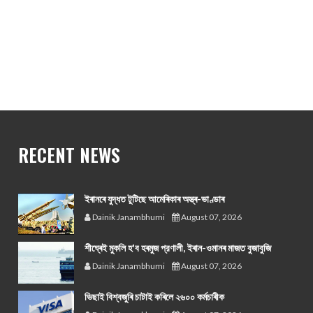
RECENT NEWS
ইৰানৰে যুদ্ধত টুটিছে আমেৰিকাৰ অস্ত্ৰ-ভাণ্ডাৰ
Dainik Janambhumi
August 07, 2026
শীঘ্ৰেই মুকলি হ'ব হৰমুজ প্রণালী, ইৰান-ওমানৰ মাজত বুজাবুজি
Dainik Janambhumi
August 07, 2026
ভিছাই বিশ্বজুৰি চাটাই কৰিলে ২৬০০ কৰ্মচাৰীক