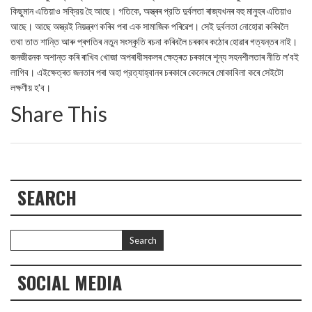
কিছুমান এতিয়াও সক্রিয় হৈ আছে। গতিকে, অস্ত্ৰৰ প্রতি দুৰ্বলতা ৰাজ্যখনৰ বহু মানুহৰ এতিয়াও
আছে। আছে অস্ত্রই নিয়ন্ত্ৰণ কৰিব পৰা এক সামাজিক পৰিৱেশ। সেই দুর্বলতা নোহোৱা কৰিবলৈ
তথা তাত শান্তি আৰু প্ৰগতিৰ নতুন সংস্কৃতি ৰচনা কৰিবলৈ চৰকাৰ কঠোৰ হোৱাৰ গত্যন্তৰ নাই।
জনজীৱনক অশান্ত কৰি ৰাখিব খোজা অপৰাধীসকলৰ ক্ষেত্ৰত চৰকাৰে শূন্য সহনশীলতাৰ নীতি ল'বই
লাগিব। এইক্ষেত্ৰত জনতাৰ পৰা অহা প্রত্যাহ্বানৰ চৰকাৰে কেনেদৰে মোকাবিলা কৰে সেইটো
লক্ষণীয় হ'ব।
Share This
SEARCH
SOCIAL MEDIA