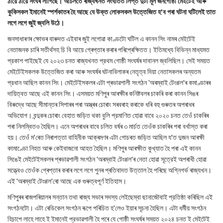
ঠায়ে ঠায়ে সংঘর্ষ লাগিছে। আচলতে ৰাজ্যখনত সংঘাতত লিপ্ত দুটা মূল জনগোষ্ঠী মেইটেই আৰু
কুকিসকল ইমানেই স্পর্শকাতৰ হৈ আছে যে উক্ত লোকসকল উত্তেজিত হ'ব পৰা ঘটনা ঘটিলেই তাত
লগে লগে জুই জ্বলি উঠে।
জনসাধাৰণৰ ক্ষোভৰ বাৰুদত এইবাৰ জুই লগোৱা কাণ্ডটো ঘটিল এ কানন সিং নামৰ মেইটেই
নেতাজনক চাৰি সতীৰ্থসহ চি বি আয়ে গ্ৰেপ্তাৰ কৰাৰ পৰিপ্ৰেক্ষিতত। ইতিমধ্যে বিভিন্ন মাধ্যমত
প্রকাশ পাইছেই যে ২০২৩ চনত ৰাজ্যখনত প্রথম গোষ্ঠী সংঘৰ্ষৰ দাবানল জ্বলিছিল। সেই সময়ত
মেইটেইসকলক উত্তেজিত কৰা আৰু সংঘৰ্ষৰ ঘটনাবিলাকৰ নেতৃত্ব দিয়া নেতাসকলৰ অন্যতম
প্রধান আছিল কানন সিং। মেইটেইসকলৰ এটা প্ৰভাৱশালী সংগঠন 'অৰম্বাই টেংগ্গল'ৰ কমাণ্ডাৰৰ
দায়িত্বত আছে এই কানন সিং। এসময়ত মণিপুৰ আৰক্ষীৰ কনিষ্টবলৰ চাকৰি কৰা কানন সিঙৰ
বিৰুদ্ধে আছে সীমান্তৰ সিপাৰৰ পৰা অস্ত্ৰৰ চোৰাং সৰবৰাহ কৰাকে ধৰি বহু গুৰুতৰ অপৰাধৰ
অভিযোগ। বন্দুকৰ চোৰাং বেহাত জড়িত থকা বুলি প্রমাণিত হোৱা বাবে ২০২০ চনত তেওঁ চাকৰিৰ
পৰা নিলম্বিতও হৈছিল। এনে অপৰাধৰ বাবে চলিত বৰ্ষৰ ৩ মাৰ্চত তেওঁক চাকৰিৰ পৰা বৰ্খাস্ত কৰা
হয়। তেওঁ ম'ৰেত নিৰাপত্তা বাহিনীক আক্ৰমণৰ এটা গোচৰত জড়িত আছিল য'ত দুজন আৰক্ষী
কামাণ্ডো নিহত আৰু কেইবাজনো আহত হৈছিল। মণিপুৰ আৰক্ষীত কুখ্যাত হৈ পৰা এই কানন
সিঙেই মেইটেইসকলৰ প্ৰভাৱশালী সংগঠন 'অৰম্বাই টেংগ্গল'ৰ নেতা হোৱা সূত্রেই অপৰাধী হোৱা
সত্ত্বেও তেওঁক গ্ৰেপ্তাৰ কৰাৰ লগে লগে পুনৰ প্ৰতিবাদত উত্তাল হৈ পৰিছে অগ্নিগর্ভ ৰাজ্যখন।
এই 'অৰম্বাই টেংগ্গল'ৰো আছে এক গুৰুত্বপূৰ্ণ ইতিহাস।
মণিপুৰৰ ৰাজপৰিয়ালৰ সন্তান তথা ৰাজ্য সভাৰ সদস্য লেইছেম্বা ছানাজৌবাই প্রতিষ্ঠা কৰিছিল এই
সংগঠনটো। এটা ৰেডিকেল সংগঠন ৰূপে পৰিচিত হ'লেও ইয়াৰ সূচনা হৈছিল। এটা ধর্মীয় সংগঠন
হিচাপে লাহে লাহে ই ইমানেই প্রভাৱশালী হৈ পৰে যে গোষ্ঠী সংঘৰ্ষৰ সময়ত ২০২৪ চনত ই মেইটেই