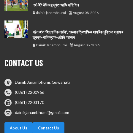
নর্থ-ইষ্ট ইউঃৰ সন্মুখত আজি মর্নিং ষ্টাৰ
dainik janambhumi
August 08, 2026
গঠন হ'ল 'ইছলামিক নাটো', মক্কাৰ ত্ৰিপাক্ষিক সামৰিক চুক্তিত স্বাক্ষৰ
তুৰস্ক-পাকিস্তান-ছৌডি আৰবৰ
Dainik Janambhumi
August 08, 2026
CONTACT US
Dainik Janambhumi, Guwahati
(0361) 2200966
(0361) 2203170
dainikjanambhumi@gmail.com
About Us
Contact Us