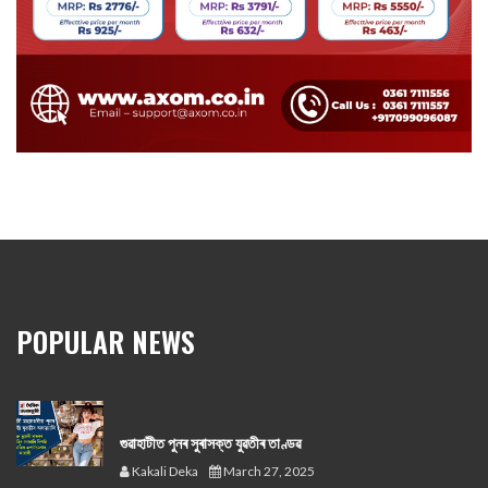
POPULAR NEWS
গুৱাহাটীত পুনৰ সুৰাসক্ত যুৱতীৰ তাণ্ডৱ
Kakali Deka
March 27, 2025