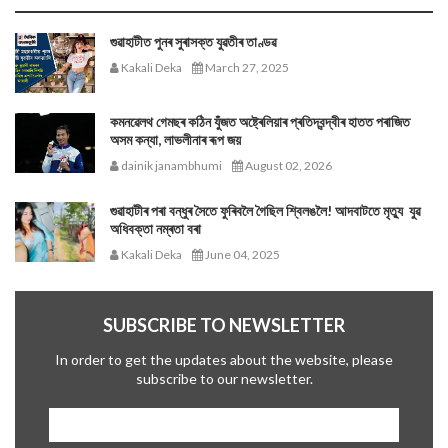
গুৱাহাটীত পুনৰ সুৰাসক্ত যুৱতীৰ তাণ্ডৱ
Kakali Deka
March 27, 2025
কমনৱেলথ গেমছৰ কঠিন যুঁজত অষ্ট্ৰেলিয়াৰ প্ৰতিদ্বন্দ্বীৰ হাতত পৰাজিত
অসম কন্যা, লাভলীনাৰ ৰূপ জয়
dainik janambhumi
August 02, 2026
গুৱাহাটীৰ পৰা বন্ধুৰ সৈতে ফুৰিবলৈ গৈছিল শ্বিলঙলৈ! আদবাটতে মৃত্যু যুৱ
অধিবক্তা নম্ৰতা বৰা
Kakali Deka
June 04, 2025
SUBSCRIBE TO NEWSLETTER
In order to get the updates about the website, please
subscribe to our newsletter.