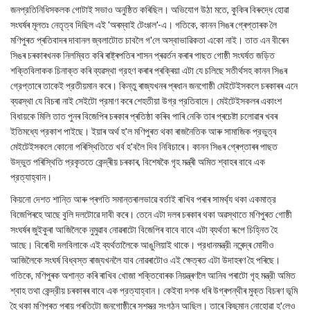
জনপ্রতিনিধিসকলক গোটাই সভাও অনুষ্ঠিত কৰিছিল। অভিযোগ উঠা মতে, কুকিৰ বিৰুদ্ধে হোৱা
সংঘৰ্ষৰ মূলতঃ নেতৃত্ব দিছিল এই 'অৰম্বাই টেংগ্গল'-এ। গতিকে, কানন সিঙৰ গ্ৰেপ্তাৰক লৈ
মণিপুৰত প্ৰতিবাদৰ দাবানল জ্বলাটোত চাবলৈ গ'লে অস্বাভাৱিকতা একো নাই। তাত এন বীৰেন
সিঙৰ চৰকাৰখনক নিলম্বিত কৰি ৰাষ্ট্ৰপতিৰ শাসন প্ৰৱৰ্তন কৰাৰ পাছত গোষ্ঠী সংঘর্ষত জড়িত
শক্তিবিলাকক চিনাক্ত কৰি ব্যৱস্থা গ্রহণ কৰাৰ প্ৰক্ৰিয়া এটা যে চলিছে সতীর্থসহ কানন সিঙৰ
গ্রেপ্তাৰে তাকেই প্রতীয়মান কৰে। কিন্তু ৰাজ্যখনৰ প্ৰধান জনগোষ্ঠী মেইটেইসকলে চৰকাৰৰ এনে
ব্যৱস্থা যে বিচৰা নাই সেইটো প্রমাণ কৰে শেহতীয়া উগ্র প্রতিবাদে। মেইটেইসকলৰ একাংশ
বিধায়কে মিলি তাত পুনৰ বিজেপিৰ চৰকাৰ প্ৰতিষ্ঠা কৰিব পাৰি নেকি তাৰ প্ৰচেষ্টা চলোৱাৰ খবৰ
ইতিমধ্যে প্রকাশ পাইছে। ইয়াৰ অৰ্থ হ'ল মণিপুৰত থকা ৰাজনৈতিক আৰু সামাজিক প্রভুত্ব
মেইটেইসকলে কোনো পৰিস্থিতিতে খর্ব হ'বলৈ দিব নিবিচাৰে। কানন সিঙৰ গ্ৰেপ্তাৰৰ পাছত
উদ্ভুত পৰিস্থিতি প্রকৃততে কেন্দ্ৰীয় চৰকাৰ, বিশেষকৈ গৃহ মন্ত্ৰী অমিত শ্বাহৰ বাবে এক
প্রত্যাহ্বান।
কিয়নো দেশত শান্তি আৰু প্ৰগতি সমান্তৰালভাৱে বর্তাই ৰাখিব পৰাৰ সামৰ্থ্য থকা একমাত্র
বিজেপিৰহে আছে বুলি দলটোৱে দাবী কৰে। তেনে এটা দলৰ চৰকাৰ থকা অৱস্থাতে মণিপুৰত গোষ্ঠী
সংঘৰ্ষৰ জুইকুৰা আজিলৈকে নুমুৱাব নোৱৰাটো বিজেপিৰ বাবে বাবে এটা ব্যর্থতা ৰূপে চিহ্নিত হৈ
আছে। বিৰোধী দলবিলাকে এই ব্যর্থতালৈকে আঙুলিয়াই থাকে। প্রধানমন্ত্রী নৰেন্দ্ৰ মোদীও
আজিলৈকে সংঘর্ষ বিধ্বস্ত ৰাজ্যখনলৈ যাব নোৱৰাটোও এই ক্ষেত্ৰত এটা উদাহৰণ হৈ পৰিছে।
গতিকে, মণিপুৰক অশান্ত কৰি ৰাখিব খোজা শক্তিবোৰক নিয়ন্ত্ৰণলৈ আনিব পৰাটো গৃহ মন্ত্রী অমিত
শ্বাহ তথা কেন্দ্রীয় চৰকাৰৰ বাবে এক প্রত্যাহ্বান। কেইবা দশক ধৰি উগ্ৰপন্থীৰ মুক্ত বিচৰণ ভূমি
হৈ থকা মণিপুৰত প্ৰায় প্ৰতিটো জনগোষ্ঠীৰে সশস্ত্র সংগঠন আছিল। তাৰে কিছুমান নোহোৱা হ'লেও