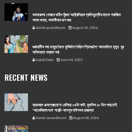
কমনৱেলথ গেমছৰ কঠিন যুঁজত অষ্ট্ৰেলিয়াৰ প্ৰতিদ্বন্দ্বীৰ হাতত পৰাজিত
অসম কন্যা, লাভলীনাৰ ৰূপ জয়
dainik janambhumi
August 02, 2026
গুৱাহাটীৰ পৰা বন্ধুৰ সৈতে ফুৰিবলৈ গৈছিল শ্বিলঙলৈ! আদবাটতে মৃত্যু যুৱ
অধিবক্তা নম্ৰতা বৰা
Kakali Deka
June 04, 2025
RECENT NEWS
ব্যয়বহুল এক্সপ্ৰেছৱে'ত মেলিছে ৮৪টা ফাট, মুকলিৰ ১৮ দিন পাছতেই
'আমেৰিকাৰ দৰে' লক্ষ্ণৌ-কানপুৰ ঘাইপথৰ দুৰৱস্থা
Dainik Janambhumi
August 08, 2026