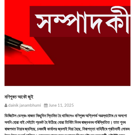
মণিপুৰত আকৌ জুই
dainik janambhumi
June 11, 2025
ডিজিটেল ডেস্কঃ মাজত কিছুদিন স্তিমিত হৈ থাকিলেও মণিপুৰৰ অগ্নিগর্ভ অৱস্থাটোৰ যে অলপো
সলনি হোৱা নাই সেইটো প্রকট হৈ উঠিছে যোৱা তিনিটা দিনৰ ৰাজ্যখনৰ পৰিস্থিতিত। তাত পুনৰ
ৰাজপথত টায়াৰ জ্বলিছে, চৰকাৰী কাৰ্যালয় জ্বলাই দিয়া হৈছে, নিৰাপত্তা বাহিনীৰে প্ৰতিবাদী লোকৰ