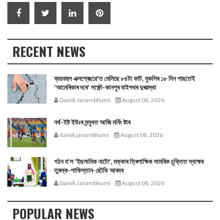
RECENT NEWS
ব্যয়বহুল এক্সপ্ৰেছৱে'ত মেলিছে ৮৪টা ফাট, মুকলিৰ ১৮ দিন পাছতেই
'আমেৰিকাৰ দৰে' লক্ষ্ণৌ-কানপুৰ ঘাইপথৰ দুৰৱস্থা
Dainik Janambhumi
August 08, 2026
নর্থ-ইষ্ট ইউঃৰ সন্মুখত আজি মর্নিং ষ্টাৰ
dainik janambhumi
August 08, 2026
গঠন হ'ল 'ইছলামিক নাটো', মক্কাৰ ত্ৰিপাক্ষিক সামৰিক চুক্তিত স্বাক্ষৰ
তুৰস্ক-পাকিস্তান-ছৌডি আৰবৰ
Dainik Janambhumi
August 08, 2026
POPULAR NEWS