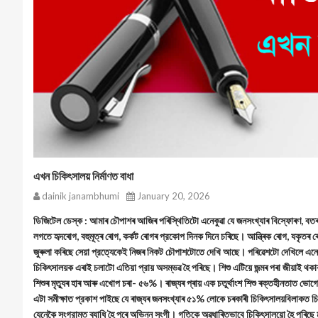
এখন চিকিৎসালয় নির্মাণত বাধা
dainik janambhumi
January 20, 2026
ডিজিটেল ডেস্ক : আমাৰ চৌপাশৰ আজিৰ পৰিস্থিতিটো এনেকুৱা যে জনসংখ্যাৰ বিস্ফোৰণ, বতৰ 
লগতে হৃদৰোগ, বহুমূত্ৰ ৰোগ, কৰ্কট ৰোগৰ প্রকোপ দিনক দিনে চৰিছে। আন্ত্ৰিক ৰোগ, যকৃতৰ 
জুৰুলা কৰিছে সেয়া প্রত্যেকেই নিজৰ নিকট চৌপাশটোতে দেখি আছে। পৰিৱেশটো দেখিলে এনে
চিকিৎসালয়ক এৰাই চলাটো এতিয়া প্রায় অসম্ভৱ হৈ পৰিছে। শিশু এটিয়ে জন্মৰ পৰা জীয়াই থক
শিশুৰ মৃত্যুৰ হাৰ আৰু এখোপ চৰা- ৫৬%। ৰাজ্যৰ প্ৰায় এক চতুর্থাংশ শিশু ৰক্তহীনতাত
এটা সমীক্ষাত প্রকাশ পাইছে যে ৰাজ্যৰ জনসংখ্যাৰ ৫১% লোকে চৰকাৰী চিকিৎসালয়বিলাকত চিক
যেনেকৈ সংগ্রামত ব্যাধি হৈ পৰে অভিন্ন সংগী। গতিকে অৱধাৰিতভাবে চিকিৎসালয়ো হৈ পৰিছে 