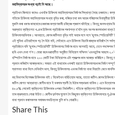
মহাবিদ্যালয়ৰ সংখ্যা বঢ়াই নি আছে।
প্রতিখন জিলাতে কমেও এখনকৈ চিকিৎসা মহাবিদ্যালয়ৰ নিৰ্মাণৰ সিদ্ধান্ত লৈছে চৰকাৰে। কল্যাণক
গতিকে চিকিৎসা মহাবিদ্যালয়ৰ সংখ্যা বৃদ্ধি কৰা, দৰিদ্ৰ তথা কম আয়ৰ পৰিয়ালৰ বিনামূলীয়া চি
মুকলি কৰা ধৰণৰ কামবোৰে চৰকাৰৰ কল্যাণকামী চৰিত্ৰৰ প্ৰকাশ ঘটাইছে। কিন্তু জনসংখ্যা
অৱস্থাত ব্যক্তিগত খণ্ডৰ চিকিৎসা প্রতিষ্ঠানৰ শৰণাপন্ন হ'বলৈ বৃহৎ অংশৰ জনসাধাৰণ বাধ্য 
চিকিৎসালয়বিলাক। আনহাতে, ৰোগৰ জটিলতা বৃদ্ধি পাই অহাৰ লগে লগে 'ছুপাৰ স্পেচিয়েলিটি'
এই সুবিধা এতিয়ালৈকে গঢ় লৈ উঠা নাই, সেইবাবে এনে চিকিৎসা বিচাৰি ৰাজ্যৰ বাহিৰলৈ গৈ সর্
প্রতিষ্ঠানে যদি 'ছুপাৰ স্পেচিয়েলিটি' চিকিৎসালয় নিৰ্মাণৰ বাবে আগবাঢ়ি আহে, তেনে পদক
ছবি এখন দেখা গ'ল। যোৱা বছৰ গুৱাহাটীত অনুষ্ঠিত বিনিয়োগ সম্মিলন 'এডভান্টেজ আছাম ২.০'-ত 
হস্পিটেল নিৰ্মাণৰ বাবে ২০০ কোটি টকা বিনিয়োগৰ এটা প্ৰকল্পৰ কাম আৰম্ভ কৰিছিল। কিন্তু
প্রদান কৰিবলৈ আৰম্ভকৰে। সময়ত এই বাধাবোৰ ওফৰাই হয়তো চিকিৎসালয়খনৰ নিৰ্মাণ সম্পূর্ণ 
স্থাপনত বাধা দিলে দেখিবলৈ ভাল, কিন্তু চিকিৎসালয় এখনৰ নির্মাণত বাধা দিয়াটো কেনে মান
বহু বিভাগৰ বিশেষজ্ঞ চিকিৎসক নাই। যিকেইখন নাৰ্ছিংহোম আছে, তাতো জটিল ৰোগৰ চিকিৎসা প
জটিল ৰোগত আক্রান্ত ৰোগীৰ বাবে ই ভৰসাৰ স্থলী হৈ উঠাৰ সম্ভাৱনা থাকিব। এনে উদ্যোগ
৪৮.৫% লোকেই ব্যক্তিগত চিকিৎসাৰ ওপৰত নিৰ্ভৰশীল। গতিকে ব্যক্তিগত চিকিৎসালয়ক নস্য
তাৰ ব্যৱস্থাহে লোৱা উচিত। ৰোগীৰ দুৰ্দশাৰ সুযোগ লৈ কিছুমান ব্যক্তিগত চিকিৎসালয়ে লুণ
বাধা প্রদান কৰাসকলক সমাজৰ শুভচিন্তক বুলি ক'ব নোৱাৰি।
Share This