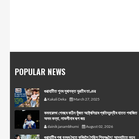
POPULAR NEWS
গুৱাহাটীত পুনৰ সুৰাসক্ত যুৱতীৰ তাণ্ডৱ
Kakali Deka
March 27, 2025
কমনৱেলথ গেমছৰ কঠিন যুঁজত অষ্ট্ৰেলিয়াৰ প্ৰতিদ্বন্দ্বীৰ হাতত পৰাজিত
অসম কন্যা, লাভলীনাৰ ৰূপ জয়
dainik janambhumi
August 02, 2026
গুৱাহাটীৰ পৰা বন্ধুৰ সৈতে ফুৰিবলৈ গৈছিল শ্বিলঙলৈ! আদবাটতে মৃত্যু