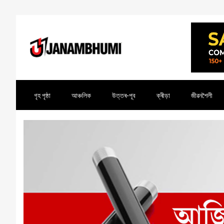
গৃহ পৃষ্ঠা
আঞ্চলিক
উত্তৰ-পূব
ক্ৰীড়া
জীৱনশৈলী