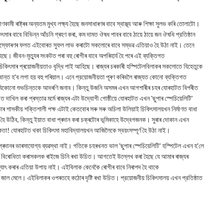
ামী ৰাষ্ট্ৰৰ অন্যতম মুখ্য লক্ষ্য হৈছে জনসাধাৰণৰ বাবে স্বাস্থ্য আৰু শিক্ষা সুলভ কৰি তোলাটো।
কিৎসাৰ বাবে বিভিন্ন আঁচনি গ্ৰহণ কৰা, কম দামত ঔষধ পাবৰ বাবে ঠায়ে ঠায়ে জন ঔষধি প্রতিষ্ঠান
ৰ বিস্ফোৰণৰ ফলত এইবোৰত সুফল লাভ কৰাটো সকলোৰে বাবে সম্ভৱ এতিয়াও হৈ উঠা নাই। তেনে
হৈছে। জীবন-মৃত্যুৰ সংকটত পৰা বহু ৰোগীৰ বাবে অপৰিহাৰ্য হৈ পৰে এই ব্যক্তিগত
 চিকিৎসাৰ প্ৰয়োজনীয়তাও বৃদ্ধি পাই আহিছে। ৰাজ্যৰ চৰকাৰী হস্পিটেলবিলাকৰ সকলোতে যিহেতুকে
বস্বান্ত হ'ব লগা হয় বহু পৰিয়াল। এনে প্রয়োজনীয়তা পূৰণ কৰিবলৈ ৰাজ্যত কোনো ব্যক্তিগত
্ষেপক যিকোনো শুভচিন্তকে আদৰণি জনাব। কিন্তু উজনি অসমৰ এখন আগশাৰীৰ চহৰ যোৰহাটত বিপৰীত
দাখিল কৰা প্ৰস্তাৱ মৰ্মে ৰাজ্যৰ এটা উদ্যোগী গোষ্ঠীয়ে যোৰহাটত এখন 'ছুপাৰ স্পেচিয়েলিটি'
 তাৰ শাসকীয় শক্তিশালী পক্ষ এটাই কেতবোৰ সৰু সৰু অচিলা উলিয়াই চিকিৎসালয়খন নির্মাণত বাধা
হৈ উঠিব, কিন্তু ইয়াত বাধা প্ৰদান কৰা চক্ৰটোৰ ভূমিকাহে উদ্বেগজনক। সুৰাৰ দোকান এখন
সিকতা! যোৰহাটত থকা চিকিৎসা মহাবিদ্যালয়খন আজিলৈকে স্বয়ংসম্পূর্ণ হৈ উঠা নাই।
্ৰদানৰ ভাৰসাযোগ্য ব্যৱস্থা নাই। গতিকে চহৰখনত ভাল 'ছুপাৰ স্পেচিয়েলিটি' হস্পিটেল এখন হ'লে
ৰ বিৰোধিতা কৰাসকলক ৰাইজে চিনি ৰখা উচিত। আগতেই উল্লেখ কৰা হৈছে যে আমাৰ ৰাজ্যৰ
াৎ কৰাৰ এতিয়া উপায় নাই। এইবিলাক কেনেকৈ ৰোগীৰ বাবে নিৰাপদ হৈ থাকে
্ঠনৰ জাল মেলে। এইবিলাকৰ ওপৰতহে কঠোৰ দৃষ্টি ৰখা উচিত। প্রয়োজনীয় চিকিৎসালয় এখন প্রতিষ্ঠাত