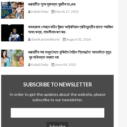
গুৱাহাটীত পুনৰ সুৰাসক্ত যুৱতীৰ তাণ্ডৱ
Kakali Deka
March 27, 2025
কমনৱেলথ গেমছৰ কঠিন যুঁজত অষ্ট্ৰেলিয়াৰ প্ৰতিদ্বন্দ্বীৰ হাতত পৰাজিত
অসম কন্যা, লাভলীনাৰ ৰূপ জয়
dainik janambhumi
August 02, 2026
গুৱাহাটীৰ পৰা বন্ধুৰ সৈতে ফুৰিবলৈ গৈছিল শ্বিলঙলৈ! আদবাটতে মৃত্যু
যুৱ অধিবক্তা নম্ৰতা বৰা
Kakali Deka
June 04, 2025
SUBSCRIBE TO NEWSLETTER
In order to get the updates about the website, please
subscribe to our newsletter.