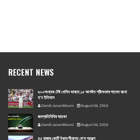
RECENT NEWS
৬০০সংখ্যক টেষ্ট খেলিব ভাৰতে,১৫ আগষ্টত শ্ৰীলংকাৰ গালেত ৰচনা
হ'ব ইতিহাস
Dainik Janambhumi
August 06, 2026
জনপ্ৰতিনিধিৰ আচৰণ
Dainik Janambhumi
August 06, 2026
৪৫ হাজাৰ কোটি টকাৰ সীমান্ত ৰে'ল প্রকল্প