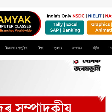
বিজ্ঞান আৰু প্ৰযুক্তি
বিশ্ব
ব্যৱসায়
মনোৰঞ্জন
ৰাষ্ট্ৰীয়
সম