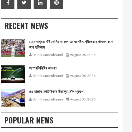
RECENT NEWS
৬০০সংখ্যক টেষ্ট খেলিব ভাৰতে,১৫ আগষ্টত শ্ৰীলংকাৰ গালেত ৰচনা
হ'ব ইতিহাস
Dainik Janambhumi
August 06, 2026
জনপ্ৰতিনিধিৰ আচৰণ
Dainik Janambhumi
August 06, 2026
৪৫ হাজাৰ কোটি টকাৰ সীমান্ত ৰে'ল প্রকল্প
Dainik Janambhumi
August 05, 2026
POPULAR NEWS