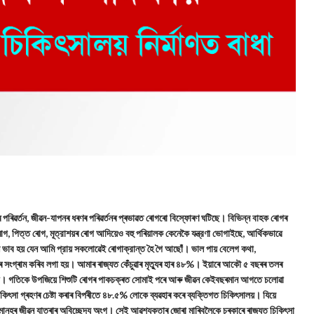
পৰিৱৰ্তন, জীৱন-যাপনৰ ধৰণৰ পৰিৱৰ্তনৰ প্ৰভাৱত ৰোগৰো বিস্ফোৰণ ঘটিছে। বিভিন্ন বাহক ৰোগৰ
ৰোগ, পিত্ত ৰোগ, মূত্রাশয়ৰ ৰোগ আদিয়েও বহু পৰিয়ালক কেনেকৈ যন্ত্রণা ভোগাইছে, আর্থিকভাৱে
 ভাব হয় যেন আমি প্রায় সকলোৱেই ৰোগাক্রান্ত হৈ গৈ আছোঁ। ভাল পায় বেলেগ কথা,
াৰ সংগ্ৰাম কৰিব লগা হয়। আমাৰ ৰাজ্যত কেঁচুৱাৰ মৃত্যুৰ হাৰ ৪৮%। ইয়াৰে আকৌ ৫ বছৰৰ তলৰ
 ভোগে। গতিকে উপজিয়ে শিশুটি ৰোগৰ পাকচক্ৰত সোমাই পৰে আৰু জীৱন কেইবছৰমান আগতে চলোৱা
িৎসা গ্ৰহণৰ চেষ্টা কৰাৰ বিপৰীতে ৪৮.৫% লোকে ব্যৱহাৰ কৰে ব্যক্তিগত চিকিৎসালয়। যিয়ে
মানুহৰ জীৱন যাত্ৰাৰ অবিচ্ছেদ্য অংগ। সেই আৱশ্যকতাৰ জোৰা মাৰিবলৈকে চৰকাৰে ৰাজ্যত চিকিৎসা