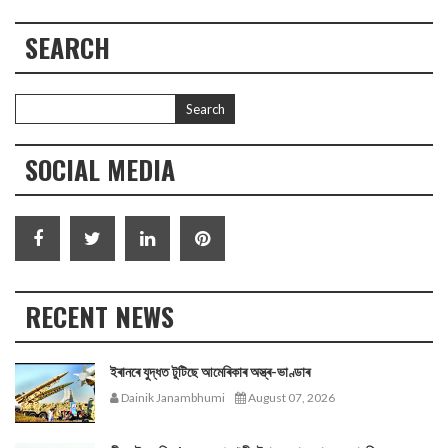
SEARCH
SOCIAL MEDIA
RECENT NEWS
ইৰানৰে যুদ্ধত টুটিছে আমেৰিকাৰ অস্ত্ৰ-ভাণ্ডাৰ
Dainik Janambhumi
August 07, 2026