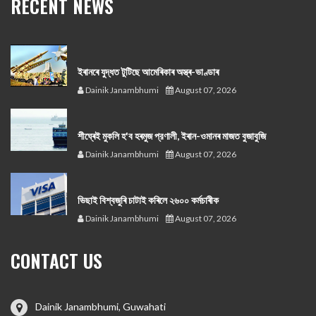
RECENT NEWS
ইৰানৰে যুদ্ধত টুটিছে আমেৰিকাৰ অস্ত্ৰ-ভাণ্ডাৰ
Dainik Janambhumi
August 07, 2026
শীঘ্ৰেই মুকলি হ'ব হৰমুজ প্রণালী, ইৰান-ওমানৰ মাজত বুজাবুজি
Dainik Janambhumi
August 07, 2026
ভিছাই বিশ্বজুৰি চাটাই কৰিলে ২৬০০ কৰ্মচাৰীক
Dainik Janambhumi
August 07, 2026
CONTACT US
Dainik Janambhumi, Guwahati