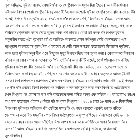
লুকা মাদ্রিছ, লুই ছোৱাৰেজ, ৰোমাৰিঅ'ৰ দৰে খেলুৱৈসকলক স্থান দিয়া হৈছে। অনস্বীকার্যভাৱে
এইসকল বিশ্বৰ শ্রেষ্ঠ খেলুৱৈ, কিন্তু জ্ঞাত ইতিহাসৰ সৰ্বশ্রেষ্ঠ ফুটবল খেলুৱৈ কোন বুলি ক'লে চাৰিটা
নামেই বিশ্ববাসীৰ সন্মুখলৈ আহে- তেওঁলোক হ'ল লায়নেল মেছি, ক্রিষ্টিয়ানো ৰ'নাল্ডো, পেলে আৰু
ডিয়েগ' মাৰাডোনা। পেলে, মাৰাডোনা বিশ্ব ফুটবল ইতিহাসৰ কিংবদন্তি চৰিত্ৰ, কিন্তু মেছি আৰু
ৰ'নাল্ডোৰ শ্ৰেষ্ঠতাক কাৰো সৈতে তুলনা কৰিব পৰা নাযায়। যোৱা দুই দশক ধৰি বিশ্বৰ ফুটবল
অনুৰাগীৰ মাজত এটা প্রশ্নই চৰ্চা হৈ আহিছে-আচলতে কোন সর্বশ্রেষ্ঠ মেছি নে ৰ'নাল্ডো? এই
প্রশ্নটো আচলতে অপ্রাসংগিক এইবাবেই যে মেছি আৰু ৰ'নাল্ডো দুয়োজনেই বিস্ময়কৰ প্ৰতিভা,
আৰু দুয়ো ফুটবল অনুৰাগীক এনে কিছুমান মুহূর্ত উপহাৰ দিছে যাৰ তুলনা নহয়। খেলপথাৰত নিৰন্তৰ
গ'লৰ বন্যা বোৱাব পৰা ৰ'নাল্ডোৰ দৰে 'গ'ল মেচিন'ৰ অন্য কীর্তি বাদেই, তেওঁ পাঁচবাৰ লাভ কৰিছে
ফুটবলৰ সৰ্বশ্রেষ্ঠ বঁটা 'বেলন ডি অ'ৰ'। মেছিয়ে এই বঁটা লাভ কৰিছে ৮বাৰ। ১,৩২৭খন মেচত
ৰ'নাল্ডোৱে গ'ল কৰিছে ৯৭৫টা, মেছিয়ে ১,১৫৮খন মেচত ৯১৬টা। মেছিৰ নেতৃত্বত আর্জেণ্টিনাই
বিগত ফিফা বিশ্বকাপৰ চেম্পিয়ন হ'বলৈ সক্ষম হৈছে। ৰ'নাল্ডোৰ সেই ভাগ্য হোৱা নাই। এই পর্যন্ত
১৮ গ'ল কৰি মেছিয়ে ফিফা বিশ্বকাপৰ সৰ্বাধিক গ'লদাতাৰ সন্মান লাভ কৰাৰ বিপৰীতে এতিয়ালৈকে
ছখন বিশ্বকাপত একেৰাহে গ'ল কৰি ৰ'নাল্ডোৱে ৰচনা কৰিছে অন্য এক অভিলেখ। তাতোকৈও ডাঙৰ
কথা হ'ল দুয়োজনে এইবাৰ খেলিছে ষষ্ঠ সংখ্যক বিশ্বকাপ। ২০০৬ চনত ১৮ বছৰ ৩৫৮ দিনৰ দিনা
বিশ্বকাপ ফুটবলত অভিষেক ঘটা মেছিয়ে সম্প্রতি ৩৯ বছৰ বয়সতো একেই দুৰন্ত গতিৰে
খেলপথাৰৰ অঘোষিত সম্ৰাটৰ ৰূপত নিজৰ সৰ্বশ্রেষ্ঠতা অক্ষুণ্ণ ৰাখিছে। ৰ'নাল্ডোৰো সেই ২০০৬
বর্ষতে ২১ বছৰ বয়সত আৰম্ভ হৈছিল বিশ্বকাপৰ যাত্ৰা আৰু আজিলৈকে অপ্ৰতিৰোধ্য গতিৰে
আগবাঢ়ি আছে ৰ'নাল্ডোৰ অবিশ্বাস্য প্রতিভাৰ অশ্বমেধৰ ঘোঁৰা। গতিকে, দুয়োজনেই
তুলনাবিহীন।