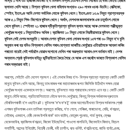
সংখ্যা ১ লাখ ৩০ হাজাৰৰ ভিতৰত হ'ব যিসকল বিশ্বৰ ১৩০খন দেশত সিঁচৰতি হৈ থকা কেইবা হেজাৰ
ক্লাবত খেলি আছে। বিশ্বত ফুটবল খেলা মহিলাৰ সংখ্যাও ২৯০ লাখৰ ওচৰা-উচৰি। মেক্সিকো,
স্পেইন, ইংলেণ্ড আদি দেশত সর্বাধিক লোকে ফুটবল খেলে। ইংলেণ্ডত ১৩.৬ নিযুত প্রাপ্তবয়স্ক
আৰু ৫.১ নিযুত শিশু-কিশোৰে ফুটবল খেলে। অর্থাৎ, দেশখনৰ জনসাধাৰণৰ এক চতুর্থাংশ লোকে
খেলে ফুটবল। স্পেইনত ২১ হাজাৰ স্বীকৃতিপ্রাপ্ত ফুটবল ক্লাব আছে আৰু দেশখনত পঞ্জীভুক্ত
খেলুৱৈৰ সংখ্যা ১ নিযুততকৈও অধিক। ব্রাজিলত ১০ নিযুত লোকে নিয়মীয়াভাৱে ফুটবল খেলে।
ফুটবল সেই দেশৰ সংস্কৃতি। আমাৰ দেশত ফুটবল খেলা লোকৰ সংখ্যা ১৫ৰ পৰা ৩০ নিযুত হ'ব বুলি
অনুমান কৰা হয় যদিও বিশ্বকাপ খেলিব পৰাৰ যোগ্যতা ভাৰতীয় খেলুৱৈয়ে এতিয়ালৈকে আহৰণ কৰিব
পৰাতো নায়েই সেই পৰ্যায়লৈ যোৱাৰ সপোনো দেখিব পৰা অৱস্থাত আমাৰ দেশ বর্তমান নাই। দেশৰ
অন্যতম শ্রেষ্ঠ ফুটবলাৰ বাইচুং ভূটিয়াইতো কৈয়ে গৈছে যে আৰু এশ বছৰলৈ ভাৰতে বিশ্বকাপ খেলিব
পৰাৰ সম্ভাৱনা নাই।
অৱশ্যে, সেইটো এটা বেলেগ প্রসংগ। এই লেখাৰ বিষয় হ'ল- বিশ্বৰ প্রান্তে প্রান্তে কোটি কোটি
মানুহে ফুটবল খেলি আছে, কিন্তু তাৰ মাজৰ পৰা মহাতাৰকাৰ ৰূপত জিলিকি উঠিবলৈ সক্ষম হোৱা
খেলুৱৈৰ সংখ্যা একেবাৰে নগণ্য। অৱশ্যে, ফুটবলতে নহয় প্ৰায়বোৰ খেলতে এনে হয়। কোটি কোটি
মানুহে দৌৰি আছে; প্রতিযোগিতাতো দৌৰে অগণন খেলুৱৈয়ে; কিন্তু বিশ্বৰ সৰ্বকালৰ দ্রুততম
দৌৰবিদগৰাকী হ'ল ওছাইন বল্ট। ফুটবলৰ 'ফ'ৰ ফ'ৰ টু' নামৰ আলোচনীখনত বিশ্বৰ সর্বকালৰ শ্ৰেষ্ঠ
এশজন ফুটবলাৰৰ এখন তালিকা প্রস্তুত কৰিছে, য'ত পেলে, গেৰিঞ্চা, মাৰাডোনা, মেছি, ৰ'নাল্ডো,
নেইমাৰ, এমবাপে, হেৰী কেনৰ উপৰি মাৰ্ক' ভান বাষ্টেন, ফোৰেন্স পুচকাচ, গার্ড মুলাৰ, ফ্ৰেঞ্জ
বেকেনবাউৰ, ব্রাজিলৰ ৰ'নাল্ডো, জিকো ইউছেবিঅ', পাওলো মালডিনি, জিনেদাইন জিদান, মিচেল
প্লাটিনী, আন্দ্রে ইনিয়েষ্টা, থিয়েৰী হেনৰী, ববী চার্লটন, ঝড গুলিট, ৰ'নাল্ডিনহো, জাভি হার্নাণ্ডেজ,