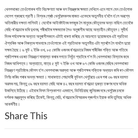
খেলপথাৰত তেওঁলোকৰ গতি বিচক্ষণতা আৰু বল নিয়ন্ত্ৰণৰ ক্ষমতা দেখিলে এনে লাগে যেন তেওঁলোক
বেলেগ গ্ৰহৰহে প্রাণী। বিশ্বৰ শ্ৰেষ্ঠ খেলুৱৈসকলৰ মাজত এনেদৰে অতুলনীয় হ'বলৈ হ'লে অৱশ্যে
অতিমাৱীয় দক্ষতা লাগিবই। যেনেকৈ আইনষ্টাইনৰ মগজুক লৈ মানুহৰ কৌতূহলৰ অন্ত নাছিল তেনেকৈ
মেছি-ৰ'নাল্ডোৰ ভৰি দুখনৰ, শৰীৰটোৰ সক্ষমতাক লৈও অনুৰাগীৰ আছে অন্তহীন কৌতূহল। সুদীর্ঘ
দিনৰ পৰ্যবেক্ষণৰ অন্তত অনুৰাগীসকলে এটাই ধাৰণা কৰিছে যে আচলতে দুয়োজনৰে এই প্রতিভা
ঐশ্বৰিক আৰু নিৰন্তৰ সাধনাৰে তেওঁলোকে এই প্রতিভাক অতুলনীয় এটা স্তৰলৈ লৈ যাবলৈ দুয়ো
সক্ষম হৈছে। ৬ ফুট ২ ইঞ্চি ওখ, ৮৫ কোজি ওজনৰ ৰ'নাল্ডোৱে নিজৰ শাৰীৰিক শক্তি আৰু গতিৰে
প্ৰতিপক্ষৰ ওচৰত নিয়ন্ত্রণ সাব্যস্ত কৰাৰ লগতে নিখুঁত শ্বটেৰে গ'ল দি খেলপথাৰত বিস্তাৰ কৰে
নিজৰ আধিপত্য। অন্যহাতে, মাত্র ৫ ফুট ৭ ইঞ্চি ওখ আৰু ৬৭ কেজি ওজনৰ মেছিৰ খেলপথাৰত
নিয়ন্ত্রণ প্রতিষ্ঠাৰ কৌশল হ'ল খেলপথাৰৰ অৱস্থা আৰু প্ৰতিপক্ষৰ শক্তিক অধ্যয়ন কৰি ৰণ-কৌশল
নিৰ্ণয় কৰিব পৰাৰ অনন্য ক্ষমতা। সাধাৰণতে পেছাদাৰী ফুটবল খেলুৱৈয়ে ৩৪ৰ পৰা ৩৬ বছৰ বয়সত
অৱসৰ লয়, কিন্তু ৩৯ বছৰ বয়সত মেছি আৰু ৪২ বছৰ বয়সত ৰ'নাল্ডো দুৰন্ত তৰুণৰ দৰে অধিক
উজলিহে উঠিছে। এইবাৰ ফিফা বিশ্বকাপত এমবাপে, ভিনিচিয়াছ জুনিয়ৰৰ দৰে খেলুৱৈৰ চমকে
দর্শকক মন্ত্রমুগ্ধ কৰিছে ঠিকেই, কিন্তু মেচি, ৰ'নাল্ডোৰ বিস্ময়কৰ প্ৰদৰ্শনে ইয়াক কৰি তুলিছে অধিক
আকর্ষণীয়।
Share This