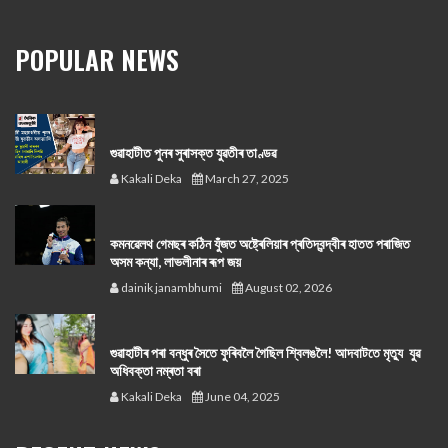
POPULAR NEWS
গুৱাহাটীত পুনৰ সুৰাসক্ত যুৱতীৰ তাণ্ডৱ
Kakali Deka
March 27, 2025
কমনৱেলথ গেমছৰ কঠিন যুঁজত অষ্ট্ৰেলিয়াৰ প্ৰতিদ্বন্দ্বীৰ হাতত পৰাজিত
অসম কন্যা, লাভলীনাৰ ৰূপ জয়
dainik janambhumi
August 02, 2026
গুৱাহাটীৰ পৰা বন্ধুৰ সৈতে ফুৰিবলৈ গৈছিল শ্বিলঙলৈ! আদবাটতে মৃত্যু যুৱ
অধিবক্তা নম্ৰতা বৰা
Kakali Deka
June 04, 2025