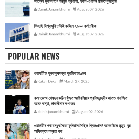
শীঘ্ৰেই মুকলি হ'ব হৰমুজ প্রণালী, ইৰান-ওমানৰ মাজত বুজাবুজি
Dainik Janambhumi
August 07, 2026
ভিছাই বিশ্বজুৰি চাটাই কৰিলে ২৬০০ কৰ্মচাৰীক
Dainik Janambhumi
August 07, 2026
POPULAR NEWS
গুৱাহাটীত পুনৰ সুৰাসক্ত যুৱতীৰ তাণ্ডৱ
Kakali Deka
March 27, 2025
কমনৱেলথ গেমছৰ কঠিন যুঁজত অষ্ট্ৰেলিয়াৰ প্ৰতিদ্বন্দ্বীৰ হাতত পৰাজিত
অসম কন্যা, লাভলীনাৰ ৰূপ জয়
dainik janambhumi
August 02, 2026
গুৱাহাটীৰ পৰা বন্ধুৰ সৈতে ফুৰিবলৈ গৈছিল শ্বিলঙলৈ! আদবাটতে মৃত্যু যুৱ
অধিবক্তা নম্ৰতা বৰা