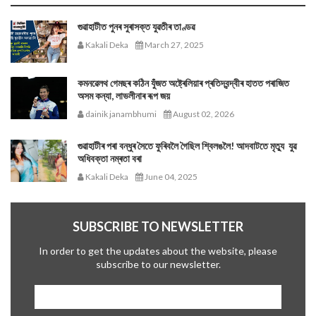
গুৱাহাটীত পুনৰ সুৰাসক্ত যুৱতীৰ তাণ্ডৱ
Kakali Deka
March 27, 2025
কমনৱেলথ গেমছৰ কঠিন যুঁজত অষ্ট্ৰেলিয়াৰ প্ৰতিদ্বন্দ্বীৰ হাতত পৰাজিত
অসম কন্যা, লাভলীনাৰ ৰূপ জয়
dainik janambhumi
August 02, 2026
গুৱাহাটীৰ পৰা বন্ধুৰ সৈতে ফুৰিবলৈ গৈছিল শ্বিলঙলৈ! আদবাটতে মৃত্যু যুৱ
অধিবক্তা নম্ৰতা বৰা
Kakali Deka
June 04, 2025
SUBSCRIBE TO NEWSLETTER
In order to get the updates about the website, please
subscribe to our newsletter.