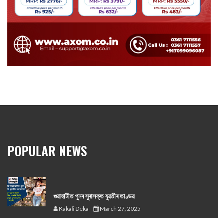
POPULAR NEWS
গুৱাহাটীত পুনৰ সুৰাসক্ত যুৱতীৰ তাণ্ডৱ
Kakali Deka
March 27, 2025