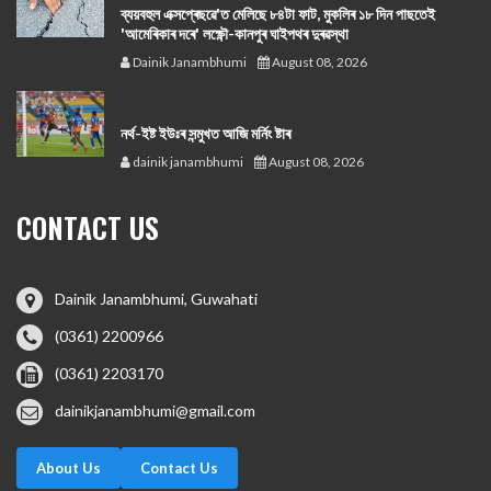
ব্যয়বহুল এক্সপ্ৰেছৱে'ত মেলিছে ৮৪টা ফাট, মুকলিৰ ১৮ দিন পাছতেই
'আমেৰিকাৰ দৰে' লক্ষ্ণৌ-কানপুৰ ঘাইপথৰ দুৰৱস্থা
Dainik Janambhumi
August 08, 2026
নর্থ-ইষ্ট ইউঃৰ সন্মুখত আজি মর্নিং ষ্টাৰ
dainik janambhumi
August 08, 2026
CONTACT US
Dainik Janambhumi, Guwahati
(0361) 2200966
(0361) 2203170
dainikjanambhumi@gmail.com
About Us
Contact Us