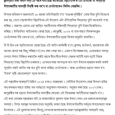
জন্মগ্রহণ কৰা অৰ্থাৎ সদ্য ১৮ বছৰ পাৰ হোৱা কাকোৱেই ব্রিটেইনৰ ক'তো চিগাৰেট বা অন্যান্য
ধঁপাতজাতীয় সামগ্রী বিক্ৰী কৰা নহ'ব বা তেওঁলোকেও কিনিব নোৱাৰিব।
বিশ্বৰ অধিকাংশ অঞ্চলতেই ১৮ বছৰত ভৰি দিয়াটো য'ত 'ডাঙৰৰ পৃথিৱীত' খোজ দিয়া বুলি বিবেচনা
কৰা হয়, তেনে প্রেক্ষাপটত ব্রিটেইনৰ এই উদ্যোগ এটা ঐতিহাসিক সিদ্ধান্ত বুলি অনেকেই গণ্য
কৰিছে। অৱশ্যে এচামে এয়া ব্যক্তি স্বাধীনতাৰ পৰিপন্থী সিদ্ধান্ত বুলি ইয়াৰ বিৰোধিতাও
কৰিছে। উল্লিখিত আইনখনত কোৱা হৈছে ১ জানুৱাৰী, ২০০৯ বা তাৰ পাছত যিসকলৰ জন্ম
তেওঁলোকক ইউ কেৰ ক'তো, কেতিয়াও ধঁপাতজাতীয় দ্রব্য কিনাৰ অনুমতি নাথাকিব।
বি বি চিৰ এক প্রতিবেদনত কোৱা হৈছে এই আইন কার্যকৰী হ'লে কেন্সাৰ, হাওঁফাওঁ, হৃদৰোগকে ধৰি
অনেক ৰোগৰ পৰা কিছু পৰিমাণে হ'লেও ৰক্ষা পোৱা যাব। একাংশ বিশেষজ্ঞৰ মত, একেবাৰতে সমগ্র
দেশতে ধঁপাত নিষিদ্ধ কৰাতকৈ প্ৰতি বছৰে ধীৰে ধীৰে ধঁপাত সেৱনৰ আইনী বয়স বঢ়াই নিয়াৰ
সিদ্ধান্ত লৈছে ব্রিটেইন চৰকাৰে। এনেদৰে সময় আগবঢ়াৰ লগে লগে ধঁপাতৰ ব্যৱহাৰ কমাই কমাই
শূন্যলৈ নমাই আনিব পৰা যাব বুলি আশা কৰিছে তেওঁলোকে। আৰু এনেকৈয়ে হয়তো সফল হ'ব
'টবাক' ফ্রী জেনেৰেশ্যন' গঢ়াৰ সপোন।
এই প্ৰচেষ্টাৰ আৰম্ভণি হৈছিল ২০২৪ চনৰ ৫ নৱেম্বৰত। সেইদিনা উত্থাপন হোৱা বিলখন হাউছ
অব্ কমনছৰ পাছত হাউছ অব লর্ডছতো অনুমোদন লাভকৰে। অনুমান কৰা হৈছে ২০২৭ চনৰ ১
জানুৱাৰীৰ পৰা হয়তো ধঁপাতজাতীয় সামগ্ৰীৰ ক্ষেত্ৰত এই নিষেধাজ্ঞা আইনীভাৱে প্ৰৱৰ্তন হ'ব।
এই কথা দোহৰাৰ প্ৰয়োজন নাই যে ভাৰতবৰ্ষতো ধূমপান আৰু ধঁপাত সেবন এক গুৰুতৰ জনস্বাস্থ্য
সমস্যা। বিশ্ব স্বাস্থ্য সংস্থাৰ তথ্য অনুসৰি, ভাৰত হৈছে ধঁপাতৰ দ্বিতীয় সর্ববৃহৎ উপভোক্তা আৰু
উৎপাদক। এই ধূমপানৰ ফলত কিন্তু দেশখনৰ জনসাধাৰণৰ কেৱল স্বাস্থ্যজনিত সমস্যাই নহয়,