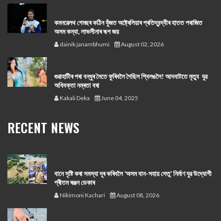
কমনৱেলথ গেমছৰ কঠিন যুঁজত অষ্ট্ৰেলিয়াৰ প্ৰতিদ্বন্দ্বীৰ হাতত পৰাজিত
অসম কন্যা, লাভলীনাৰ ৰূপ জয়
dainik janambhumi
August 02, 2026
গুৱাহাটীৰ পৰা বন্ধুৰ সৈতে ফুৰিবলৈ গৈছিল শ্বিলঙলৈ! আদবাটতে মৃত্যু যুৱ
অধিবক্তা নম্ৰতা বৰা
Kakali Deka
June 04, 2025
RECENT NEWS
বানে সৃষ্টি কৰা সমস্যা দূৰ কৰিবলৈ ‘অসম বান-সহায় সেতু’ নিৰ্মাণ যুৱ উদ্যোগী
প্ৰীতম ৰঞ্জন ডেকাৰ
Nikimoni Kachari
August 08, 2026