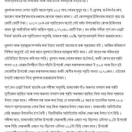
সামগ্রিকভাৱে বহু সামাজিক আৰু অর্থনৈতিক সমস্যাৰো উদ্ভৱ হয়।
ধূমপানৰ ফলত দেশত প্রতি বছৰে প্রায় ১৩.৫ লাখ লোকৰ মৃত্যু হয়। ই কেন্সাৰ, হাওঁফাওঁৰ ৰোগ,
হৃদৰোগ আৰু ষ্ট্ৰ'কৰ দৰে গুৰুতৰ ৰোগৰো প্ৰধান কাৰণ। এই ৰোগসমূহৰ চিকিৎসাৰ নামতো ব্যয় হয়
কোটি কোটি টকা। ২০১৭-১৮ৰ এক প্রতিবেদন মতেই সেই বর্ষত ধঁপাতজনিত ৰোগৰ চিকিৎসাৰ
নামত মুঠ অর্থনৈতিক ক্ষতি আছিল প্রায় ১,৭৭,৩৪১ কোটি টকা। মন কৰিব লগীয়া গ্ল'বেল এডাল্ট
টবাক' ছাৰ্ভেৰ এক প্রতিবেদন অনুসৰি, ভাৰতৰ প্ৰায় ২৯% প্রাপ্তবয়স্কই ধঁপাত ব্যৱহাৰ কৰে।
ধূমপান আৰু স্বাস্থ্যৰ সম্পৰ্কৰ কথা ইয়াত বহলাই আলোচনা কৰা প্ৰয়োজন নাই। আজিৰ অধিকাংশ
শিক্ষিত মানুহেই এই কথা জানে ধূমপানে কিদৰে স্বাস্থ্যৰ ক্ষতি কৰে। এটা মাত্ৰ সৰু পৰিসংখ্যা
এইখিনিতে উল্লেখ কৰি যাব পাৰি। ধূমপান নকৰা লোকৰ মাজত হাওঁফাওঁ, কৰ্কট ৰোগৰ হাৰ প্ৰতি
লাখত ৩.৪ হোৱাৰ বিপৰীতে দিনে পাঁচটা চিগাৰেট সেৱন কৰাসকলৰ মাজত ই ৫১.৪ আৰু দিনে দুই
পেকেটকৈ চিগাৰেট সেৱন কৰাসকলৰ মাজত কৰ্কট ৰোগীৰ সংখ্যা প্রতি লাখত ২১৭.৩জন। এইবোৰ
তথ্যই দৰাচলতে দিয়ে ধূমপানৰ ভয়াৱহতাৰ উমান।
গ্ল'বেল এডাল্ট টবাক' ছাৰ্ভেৰ এক সমীক্ষা অনুসৰি, ভাৰতবৰ্ষৰ গাঁও অঞ্চলত বসবাস কৰা প্ৰতি
তৃতীয়জন ব্যক্তি আৰু নগৰ অঞ্চলত বসবাস কৰা প্ৰতি পঞ্চমজন ব্যক্তি কিবা নহয় কিবা প্ৰকাৰে
ধঁপাত সেৱন কৰে। সমীক্ষাৰ পৰা আৰু জনা গৈছে যে ভাৰতবৰ্ষৰ ১৫ বছৰ বা ততোধিক বয়সৰ ২৮.৬
শতাংশ প্রাপ্তবয়স্ক লোক কিবা নহয় কিবা প্ৰকাৰে ধঁপাত সেৱন কৰে। ভাৰতবৰ্ষত আটাইতকৈ
বেছি ব্যৱহৃত ধঁপাতবিধ হ'ল খৈনী। দ্বিতীয়বিধ আটাইতকৈ অধিক সেৱন কৰা ধঁপাত হ'ল বিড়ি।
সমীক্ষা মতে, ভাৰতবৰ্ষত দৈনিক চিগাৰেট সেৱনকাৰী লোক এজনে গড় হিচাপত এদিনত ৬.১টা চিগাৰেট
আৰু বিড়ি সেৱনকাৰী এজনে গড় হিচাপত এদিনত ১১.৫টা বিড়ি সেৱন কৰে। চিগাৰেট