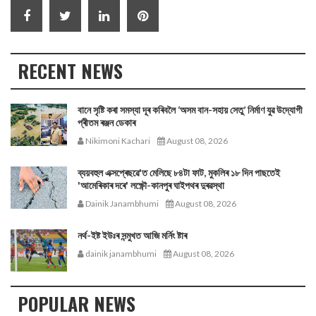
RECENT NEWS
বানে সৃষ্টি কৰা সমস্যা দূৰ কৰিবলৈ ‘অসম বান-সহায় সেতু’ নিৰ্মাণ যুৱ উদ্যোগী
প্ৰীতম ৰঞ্জন ডেকাৰ
Nikimoni Kachari
August 08, 2026
ব্যয়বহুল এক্সপ্ৰেছৱে'ত মেলিছে ৮৪টা ফাট, মুকলিৰ ১৮ দিন পাছতেই
'আমেৰিকাৰ দৰে' লক্ষ্ণৌ-কানপুৰ ঘাইপথৰ দুৰৱস্থা
Dainik Janambhumi
August 08, 2026
নর্থ-ইষ্ট ইউঃৰ সন্মুখত আজি মর্নিং ষ্টাৰ
dainik janambhumi
August 08, 2026
POPULAR NEWS