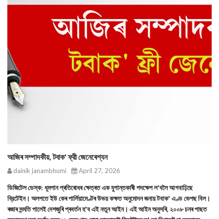
আজিৰ সম্পাদকীয়, টবাক' ফ্রী জেনেৰেশ্যন
dainik janambhumi
April 27, 2026
ডিজিটেল ডেস্ক: ধূমপান প্ৰতিৰোধৰ ক্ষেত্ৰত এক যুগান্তকাৰী পদক্ষেপ ল'বলৈ আগবাঢ়িছে
ব্রিটেইন। অলপতে ইউ কেৰ পাৰ্লিয়ামেণ্টৰ উভয় কক্ষত অনুমোদন জনায় টবাক' এণ্ড ভেপছ বিল।
ৰজাৰ সন্মতি পালেই দেশজুৰি প্ৰবৰ্তন হ'ব এই নতুন আইন। এই আইন অনুসৰি, ২০০৮ চনৰ পাছত