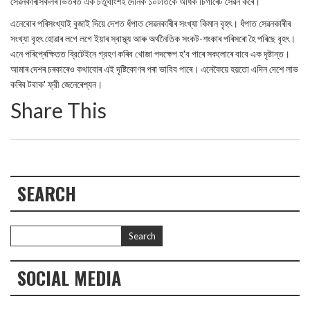
সেৱনকাৰীসকলৰ ভিতৰত এক চতুর্থাংশই দৈনিক ১০টাতকৈ অধিক চিগাৰেট সেৱন কৰে।
এনেবোৰ পৰিসংখ্যাই বুজাই দিয়ে দেশত ধঁপাত সেৱনকাৰীৰ সংখ্যা কিমান বৃহৎ। ধঁপাত সেৱনকাৰীৰ
সংখ্যা বৃহৎ হোৱাৰ লগে লগে ইয়াৰ স্বাস্থ্য আৰু অর্থনৈতিক সংকট-শংকাৰ পৰিসৰো হৈ পৰিছে বৃহৎ।
এনে পৰিপ্ৰেক্ষিতত ব্রিটেইনে গ্রহণ কৰিব খোজা পদক্ষেপ হ'ব পাৰে সকলোৰে বাবে এক দৃষ্টান্ত।
আমাৰ দেশৰ চৰকাৰেও কথাবোৰ এই দৃষ্টিকোণৰ পৰা ভাবিব পাৰে। এনেকৈয়ে হয়তো এদিন দেশে লাভ
কৰিব টবাক' ফ্রী জেনেৰেশ্যন।
Share This
SEARCH
SOCIAL MEDIA