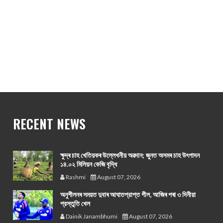
RECENT NEWS
ক্ষুদ্ৰ চাহ খেতিয়কৰ উল্লেখনীয় অৱদান; জুনত অসমৰ চাহ উৎপাদন
১৪.০২ মিলিয়ন কেজি বৃদ্ধি
Rashmi
August 07, 2026
অনুশীলনৰ সময়ত দুবাৰ আঘাতপ্রাপ্ত গীল, আজিৰ পৰা ৩ দিনীয়া
প্রস্তুতি খেল
Dainik Janambhumi
August 07, 2026