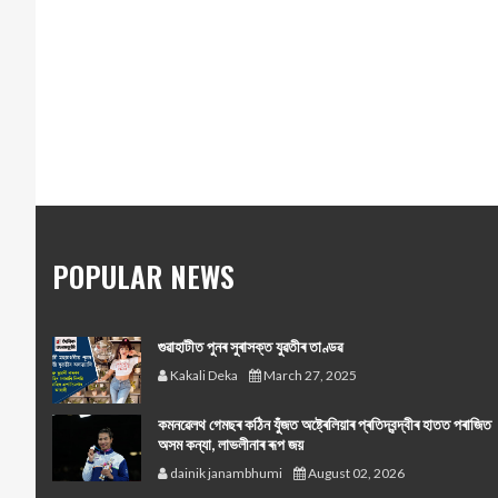
POPULAR NEWS
গুৱাহাটীত পুনৰ সুৰাসক্ত যুৱতীৰ তাণ্ডৱ
Kakali Deka
March 27, 2025
কমনৱেলথ গেমছৰ কঠিন যুঁজত অষ্ট্ৰেলিয়াৰ প্ৰতিদ্বন্দ্বীৰ হাতত পৰাজিত
অসম কন্যা, লাভলীনাৰ ৰূপ জয়
dainik janambhumi
August 02, 2026