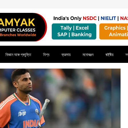
বিজ্ঞান আৰু প্ৰযুক্তি
বিশ্ব
ব্যৱসায়
মনোৰঞ্জন
ৰাষ্ট্ৰীয়
সম