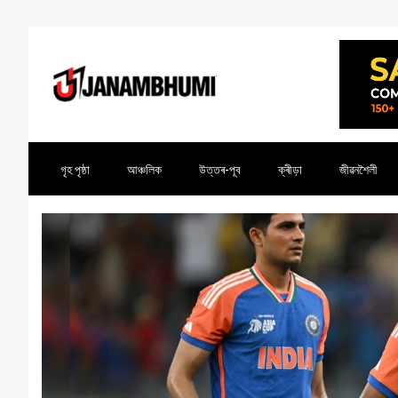
গৃহ পৃষ্ঠা
আঞ্চলিক
উত্তৰ-পূব
ক্ৰীড়া
জীৱনশৈলী