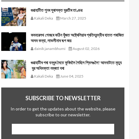
গুৱাহাটীত পুনৰ সুৰাসক্ত যুৱতীৰ তাণ্ডৱ
Kakali Deka
March 27, 2025
কমনৱেলথ গেমছৰ কঠিন যুঁজত অষ্ট্ৰেলিয়াৰ প্ৰতিদ্বন্দ্বীৰ হাতত পৰাজিত
অসম কন্যা, লাভলীনাৰ ৰূপ জয়
dainik janambhumi
August 02, 2026
গুৱাহাটীৰ পৰা বন্ধুৰ সৈতে ফুৰিবলৈ গৈছিল শ্বিলঙলৈ! আদবাটতে মৃত্যু
যুৱ অধিবক্তা নম্ৰতা বৰা
Kakali Deka
June 04, 2025
SUBSCRIBE TO NEWSLETTER
In order to get the updates about the website, please
subscribe to our newsletter.