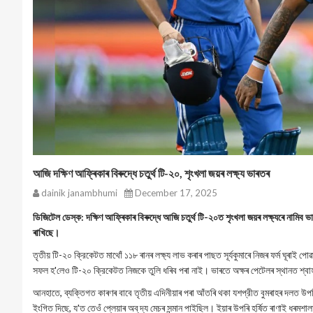
আজি দক্ষিণ আফ্ৰিকাৰ বিৰুদ্ধে চতুৰ্থ টি-২০, শৃংখলা জয়ৰ লক্ষ্য ভাৰতৰ
dainik janambhumi
December 17, 2025
ডিজিটেল ডেস্ক: দক্ষিণ আফ্ৰিকাৰ বিৰুদ্ধে আজি চতুর্থ টি-২০ত শৃংখলা জয়ৰ লক্ষ্যৰে নামিব
ৰাখিছে।
তৃতীয় টি-২০ ক্রিকেটত মাথোঁ ১১৮ ৰানৰ লক্ষ্য লাভ কৰাৰ পাছত সূর্যকুমাৰে নিজৰ ফৰ্ম ঘূৰাই
সফল হ'লেও টি-২০ ক্রিকেটত নিজকে তুলি ধৰিব পৰা নাই। ভাৰতে অক্ষৰ পেটেলৰ স্থানত শ
আনহাতে, ব্যক্তিগত কাৰণৰ বাবে তৃতীয় এদিনীয়াৰ পৰা আঁতৰি থকা যশপ্রীত বুমৰাহৰ দলত উপস
ইংগিত দিছে, য'ত তেওঁ প্লেয়াৰ অব্ দ্য মেচৰ সন্মান পাইছিল। ইয়াৰ উপৰি হৰ্ষিত ৰাণাই ধ