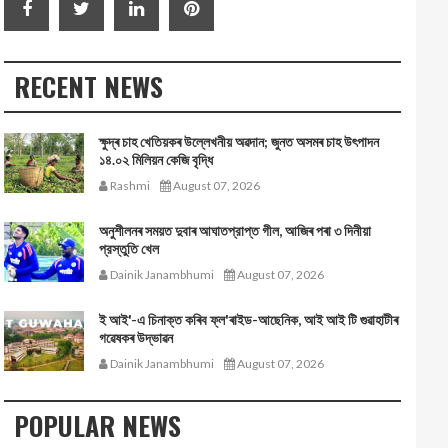
RECENT NEWS
ক্ষুদ্ৰ চাহ খেতিয়কৰ উল্লেখনীয় অৱদান; জুনত অসমৰ চাহ উৎপাদন
১৪.০২ মিলিয়ন কেজি বৃদ্ধি
Rashmi
August 07, 2026
অনুশীলনৰ সময়ত দুবাৰ আঘাতপ্রাপ্ত গীল, আজিৰ পৰা ৩ দিনীয়া
প্রস্তুতি খেল
Dainik Janambhumi
August 07, 2026
ই আই'-এ চিনাক্ত কৰিব ফ্ল'ৰাইড-আছেনিক, আই আই টি গুৱাহাটীৰ
গৱেষকৰ উদ্ভাৱন
Dainik Janambhumi
August 07, 2026
POPULAR NEWS