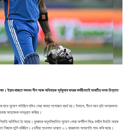
 ভাৰত। ইয়াৰ মাজতে শুভমন গীল আৰু অধিনায়ক সূর্যকুমাৰ যাদৱৰ ফৰ্মহীনতাই ভাৰতীয় দলক চিন্তাত
 পোৱাৰ বাবে সুযোগ পাইছিল যদিও সেয়া কামত লগোৱাত ব্যর্থ হয়। ইফালে, গীলে আন দুটা সংস্কৰণত
্বাহবাজ আহমেদক দলভুক্ত কৰিছে।
্থিতি অনিশ্চিত হৈ আছে। বুমৰাহৰ অনুপস্থিতিত সুযোগ পোৱা অর্শদীপ সিঙে ফর্মলৈ উভতি অহাৰ
ৰমশালাত নিজকে তুলি ধৰিছিল। ৫খনীয়া শৃংখলাত ভাৰতে ২-১ ব্যৱধানত অগ্রগতি লাভ কৰি আছে।