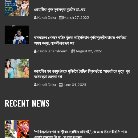
গুৱাহাটীত পুনৰ সুৰাসক্ত যুৱতীৰ তাণ্ডৱ
Kakali Deka
March 27, 2025
কমনৱেলথ গেমছৰ কঠিন যুঁজত অষ্ট্ৰেলিয়াৰ প্ৰতিদ্বন্দ্বীৰ হাতত পৰাজিত
অসম কন্যা, লাভলীনাৰ ৰূপ জয়
dainik janambhumi
August 02, 2026
গুৱাহাটীৰ পৰা বন্ধুৰ সৈতে ফুৰিবলৈ গৈছিল শ্বিলঙলৈ! আদবাটতে মৃত্যু যুৱ
অধিবক্তা নম্ৰতা বৰা
Kakali Deka
June 04, 2025
RECENT NEWS
'পাকিস্তানৰ পৰা কাশ্মীৰক স্বাধীন কৰিমেই', জে এ এ চিৰ সকীয়নি: পাক
সেনাই তুৰন্তে পি অ' কে ত্যাগ কৰক