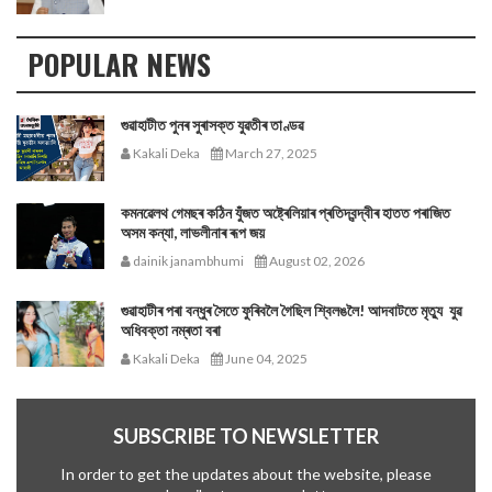
POPULAR NEWS
গুৱাহাটীত পুনৰ সুৰাসক্ত যুৱতীৰ তাণ্ডৱ
Kakali Deka
March 27, 2025
কমনৱেলথ গেমছৰ কঠিন যুঁজত অষ্ট্ৰেলিয়াৰ প্ৰতিদ্বন্দ্বীৰ হাতত পৰাজিত
অসম কন্যা, লাভলীনাৰ ৰূপ জয়
dainik janambhumi
August 02, 2026
গুৱাহাটীৰ পৰা বন্ধুৰ সৈতে ফুৰিবলৈ গৈছিল শ্বিলঙলৈ! আদবাটতে মৃত্যু যুৱ
অধিবক্তা নম্ৰতা বৰা
Kakali Deka
June 04, 2025
SUBSCRIBE TO NEWSLETTER
In order to get the updates about the website, please