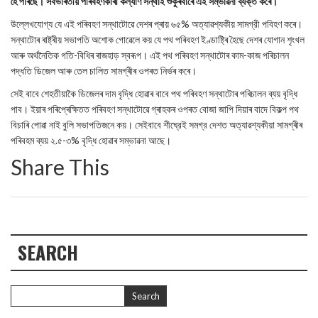
হৈ পৰিছে। সৰ্বভাৰতীয় পৰিবহণকাৰী কল্যাণ সন্থাই শুকুৰবাৰে এই সম্ভাৱনা ব্যক্ত কৰে।
উল্লেখযোগ্য যে এই পৰিবহণ সন্থাটোৱে দেশৰ প্ৰায় ৬৫% অত্যাৱশ্যকীয় সামগ্রী পবিহণ কৰে।
সন্থাটোৰ ৰাষ্ট্ৰীয় সভাপতি অশোক গোৱেলে কয় যে পথ পৰিবহণ ইণ্ডাষ্ট্ৰি হৈছে দেশৰ যোগান শৃংখল
আৰু অর্থনৈতিক গতি-বিধিৰ ৰাজহাড় স্বৰূপ। এই পথ পৰিবহণ সন্থাটোৰ কাম-কাজ পৰিচালন
পদ্ধতি ডিজেল আৰু তেল চালিত সামগ্ৰীৰ ওপৰত নিৰ্ভৰ কৰে।
সেই বাবে শেহতীয়াকৈ ডিজেলৰ দাম বৃদ্ধি হোৱাৰ বাবে পথ পৰিবহণ সন্থাটোৰ পৰিচালন ব্যয় বৃদ্ধি
পাব। ইয়াৰ পৰিপ্ৰেক্ষিতত পৰিবহণ সন্থাটোৱে গ্ৰাহকৰ ওপৰত বোজা জাপি দিয়াৰ বাদে বিকল্প পথ
বিচাৰি পোৱা নাই বুলি সভাপতিজনে কয়। সেইবাবে শীঘ্রেই সমগ্র দেশত অত্যাৱশ্যকীয়া সামগ্ৰীৰ
পৰিবহম ব্যয় ২.৫-৩% বৃদ্ধি হোৱাৰ সম্ভাৱনা আছে।
Share This
SEARCH