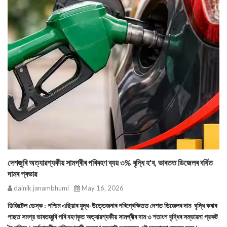
দেশজুৰি অত্যাৱশ্যকীয় সামগ্ৰীৰ পৰিবহণ ব্যয় ৩% বৃদ্ধি হ'ব, ভাৰতত ডিজেলৰ বৰ্ধিত
দামৰ প্ৰভাৱ
dainik janambhumi
May 16, 2026
ডিজিটেল ডেস্ক : পশ্চিম এছিয়াৰ যুদ্ধ-উত্তেজনাৰ পৰিপ্ৰেক্ষিতত দেশত ডিজেলৰ দাম বৃদ্ধি কৰাৰ
পাছত সমগ্র ভাৰতজুৰি পৰি বহণকৃত অত্যাৱশ্যকীয় সামগ্ৰীৰ দাম ৩ শতাংশ বৃদ্ধিৰ সম্ভাৱনা প্রকট