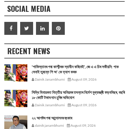
SOCIAL MEDIA
RECENT NEWS
'পাকিস্তানৰ পৰা কাশ্মীৰক স্বাধীন কৰিমেই', জে এ এ চিৰ সকীয়নি: পাক
সেনাই তুৰন্তে পি অ' কে ত্যাগ কৰক
Dainik Janambhumi
August 09, 2026
সিদ্ধি বিনায়কত বিত্তীয় অনিয়মৰ তদন্তৰ নিৰ্দেশ মুখ্যমন্ত্ৰী ফড়নবিছৰ, বছৰি
১৮ কোটি টকাৰ দান চুৰিৰ অভিযোগ
Dainik Janambhumi
August 09, 2026
২২ আগষ্টৰ পৰা আন্দোলনৰ হুংকাৰ
dainik janambhumi
August 09, 2026