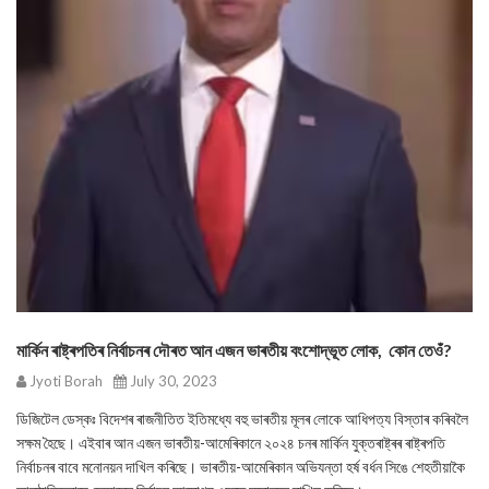
মাৰ্কিন ৰাষ্ট্ৰপতিৰ নিৰ্বাচনৰ দৌৰত আন এজন ভাৰতীয় বংশোদ্ভূত লোক, কোন তেওঁ?
Jyoti Borah
July 30, 2023
ডিজিটেল ডেস্কঃ বিদেশৰ ৰাজনীতিত ইতিমধ্যে বহু ভাৰতীয় মূলৰ লোকে আধিপত্য বিস্তাৰ কৰিবলৈ
সক্ষম হৈছে। এইবাৰ আন এজন ভাৰতীয়-আমেৰিকানে ২০২৪ চনৰ মাৰ্কিন যুক্তৰাষ্ট্ৰৰ ৰাষ্ট্ৰপতি
নিৰ্বাচনৰ বাবে মনোনয়ন দাখিল কৰিছে। ভাৰতীয়-আমেৰিকান অভিযন্তা হৰ্ষ বৰ্ধন সিঙে শেহতীয়াকৈ