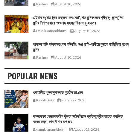
Rashmi
August 10, 2026
এইবাৰ মথুৰাত হিন্দু ভক্তৰ 'কৰ সেৱা', ৰাম মন্দিৰৰ দৰে শ্ৰীকৃষ্ণ জন্মভূমিত
মন্দিৰ নিৰ্মাণৰ বাবে শংখনাদ সহস্রাধিক সাধু-সন্তৰ
Dainik Janambhumi
August 10, 2026
পাহাৰৰ মাটি কটাৰ ভয়ংকৰ পৰিণতি! ৰঙা মাটি-পানীয়ে বুৰালে হাতীশিলা গণেশ
মন্দিৰ
Rashmi
August 10, 2026
POPULAR NEWS
গুৱাহাটীত পুনৰ সুৰাসক্ত যুৱতীৰ তাণ্ডৱ
Kakali Deka
March 27, 2025
কমনৱেলথ গেমছৰ কঠিন যুঁজত অষ্ট্ৰেলিয়াৰ প্ৰতিদ্বন্দ্বীৰ হাতত পৰাজিত
অসম কন্যা, লাভলীনাৰ ৰূপ জয়
dainik janambhumi
August 02, 2026