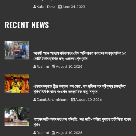
Kakali Deka
June 04, 2025
RECENT NEWS
আৰক্ষী আৰু আছাম ৰাইফলছৰ যৌথ অভিযানত কাছাৰৰ বদৰপুৰ ঘাটত ১৩
কোটি টকাৰ ড্ৰাগছ জব্দ; এজনক গ্ৰেপ্তাৰ
Rashmi
August 10, 2026
এইবাৰ মথুৰাত হিন্দু ভক্তৰ 'কৰ সেৱা', ৰাম মন্দিৰৰ দৰে শ্ৰীকৃষ্ণ জন্মভূমিত
মন্দিৰ নিৰ্মাণৰ বাবে শংখনাদ সহস্রাধিক সাধু-সন্তৰ
Dainik Janambhumi
August 10, 2026
পাহাৰৰ মাটি কটাৰ ভয়ংকৰ পৰিণতি! ৰঙা মাটি-পানীয়ে বুৰালে হাতীশিলা গণেশ
মন্দিৰ
Rashmi
August 10, 2026