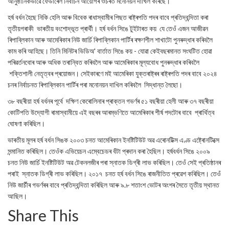
আনুষ্ঠানিকভাৱে ফেডাৰেল নিৰ্বাচন আয়োগৰ ওচৰত মনোনয়ন দাখিল কৰিছে।
হৰ্ষ বৰ্ধন হৈছে নিকি হেলি আৰু বিবেক ৰাধাস্বামীৰ পিছত ৰাষ্ট্ৰপতি পদৰ বাবে প্ৰতিদ্বন্দিতা কৰা
তৃতীয়গৰাকী ভাৰতীয় বংশোদ্ভূত প্ৰাৰ্থী। হৰ্ষ বৰ্ধন সিঙে টুইটাৰত কয় যে তেওঁ এজন আজীৱন
ৰিপাব্লিকান আৰু আমেৰিকাৰ নিউ জাৰ্চি ৰিপাব্লিকান পাৰ্টিৰ ৰক্ষণশীল শাখাটো পুনৰুদ্ধাৰ কৰিবলৈ
কাম কৰি আহিছে। তিনি মিনিটৰ ভিডিঅ' বাৰ্তাত সিঙে কয় - যোৱা কেইবছৰমানত সংঘটিত হোৱা
পৰিৱৰ্তনবোৰ আৰু অধিক তৰান্বিত কৰিবলৈ আৰু আমেৰিকাৰ মূল্যবোধ পুনৰুদ্ধাৰ কৰিবলৈ
শক্তিশালী নেতৃত্বৰ প্ৰয়োজন। সেইকাৰণে মই আমেৰিকা যুক্তৰাষ্ট্ৰৰ ৰাষ্ট্ৰপতি পদৰ বাবে ২০২৪
চনৰ নিৰ্বাচনত ৰিপাব্লিকান পাৰ্টিৰ পৰা মনোনয়ন দাখিল কৰিবলৈ সিদ্ধান্ত লৈছো।
৩৮ বছৰীয়া হৰ্ষ বৰ্ধনৰ পূৰ্বে দক্ষিণ কেৰোলিনাৰ প্ৰাক্তন গভৰ্ণৰ ৫১ বছৰীয়া হেলী আৰু ৩৭ বছৰীয়া
কোটিপতি উদ্যোগী ৰামাস্বামীয়ে এই বছৰৰ আৰম্ভণিতে আমেৰিকাৰ শীৰ্ষ পদটোৰ বাবে প্ৰাৰ্থিত্ব
ঘোষণা কৰিছিল।
ভাৰতীয় মূলৰ হৰ্ষ বৰ্ধন সিঙক ২০০৩ চনত আমেৰিকান ইনষ্টিটিউট অৱ এৰোনটিক্স এণ্ড এষ্ট্ৰোনটিক্সে
সন্মানিত কৰিছিল। তেওঁক এভিয়েচন এম্বেচেডৰ বঁটা প্ৰদান কৰা হৈছিল। হৰ্ষবৰ্ধন সিঙে ২০০৯
চনত নিউ জাৰ্চি ইনষ্টিটিউট অৱ টেকনলজীৰ পৰা স্নাতক ডিগ্ৰী লাভ কৰিছিল। তেওঁ সেই প্ৰতিষ্ঠানৰ
পৰাই স্নাতক ডিগ্ৰী লাভ কৰিছিল। ২০১৭ চনত হৰ্ষ বৰ্ধন সিঙে ৰাজনীতিত প্ৰৱেশ কৰিছিল। তেওঁ
নিউ জাৰ্চীৰ গভৰ্ণৰৰ বাবে প্ৰতিদ্বন্দিতা কৰিছিল আৰু ৯.৮ শতাংশ ভোটৰ অংশৰ সৈতে তৃতীয় স্থানত
আছিল।
Share This