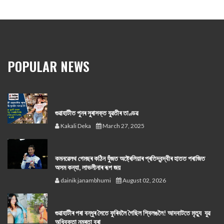
POPULAR NEWS
গুৱাহাটীত পুনৰ সুৰাসক্ত যুৱতীৰ তাণ্ডৱ
Kakali Deka
March 27, 2025
কমনৱেলথ গেমছৰ কঠিন যুঁজত অষ্ট্ৰেলিয়াৰ প্ৰতিদ্বন্দ্বীৰ হাতত পৰাজিত
অসম কন্যা, লাভলীনাৰ ৰূপ জয়
dainik janambhumi
August 02, 2026
গুৱাহাটীৰ পৰা বন্ধুৰ সৈতে ফুৰিবলৈ গৈছিল শ্বিলঙলৈ! আদবাটতে মৃত্যু যুৱ
অধিবক্তা নম্ৰতা বৰা