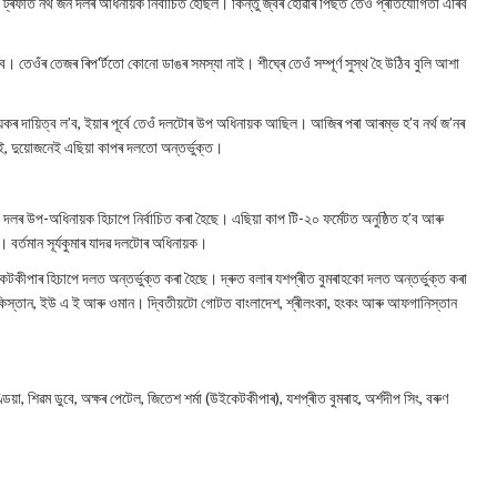
 ট্ৰফীত নৰ্থ জন দলৰ অধিনায়ক নিৰ্বাচিত হৈছিল। কিন্তু জ্বৰ হোৱাৰ পিছত তেওঁ প্ৰতিযোগিতা এৰিব
তেওঁৰ তেজৰ ৰিপ'ৰ্টতো কোনো ডাঙৰ সমস্যা নাই। শীঘ্ৰে তেওঁ সম্পূৰ্ণ সুস্থ হৈ উঠিব বুলি আশা
ায়কৰ দায়িত্ব ল’ব, ইয়াৰ পূৰ্বে তেওঁ দলটোৰ উপ অধিনায়ক আছিল। আজিৰ পৰা আৰম্ভ হ’ব নৰ্থ জ’নৰ
ণাই, দুয়োজনেই এছিয়া কাপৰ দলতো অন্তৰ্ভুক্ত।
 দলৰ উপ-অধিনায়ক হিচাপে নিৰ্বাচিত কৰা হৈছে। এছিয়া কাপ টি-২০ ফৰ্মেটত অনুষ্ঠিত হ’ব আৰু
। বৰ্তমান সূৰ্যকুমাৰ যাদৱ দলটোৰ অধিনায়ক।
টকীপাৰ হিচাপে দলত অন্তৰ্ভুক্ত কৰা হৈছে। দ্ৰুত বলাৰ যশপ্ৰীত বুমৰাহকো দলত অন্তৰ্ভুক্ত কৰা
কিস্তান, ইউ এ ই আৰু ওমান। দ্বিতীয়টো গোটত বাংলাদেশ, শ্ৰীলংকা, হংকং আৰু আফগানিস্তান
ণ্ডিয়া, শিৱম ডুবে, অক্ষৰ পেটেল, জিতেশ শৰ্মা (উইকেটকীপাৰ), যশপ্ৰীত বুমৰাহ, অৰ্শদীপ সিং, বৰুণ