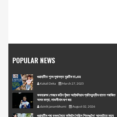
POPULAR NEWS
গুৱাহাটীত পুনৰ সুৰাসক্ত যুৱতীৰ তাণ্ডৱ
Kakali Deka
March 27, 2025
কমনৱেলথ গেমছৰ কঠিন যুঁজত অষ্ট্ৰেলিয়াৰ প্ৰতিদ্বন্দ্বীৰ হাতত পৰাজিত
অসম কন্যা, লাভলীনাৰ ৰূপ জয়
dainik janambhumi
August 02, 2026
গুৱাহাটীৰ পৰা বন্ধুৰ সৈতে ফুৰিবলৈ গৈছিল শ্বিলঙলৈ! আদবাটতে মৃত্যু