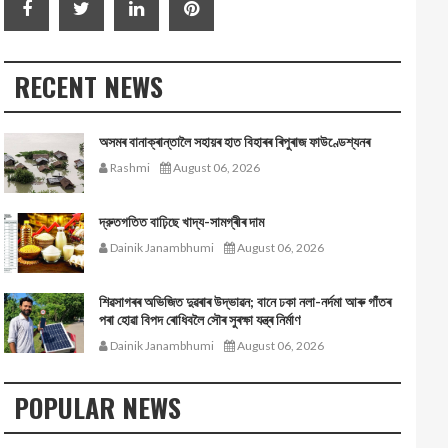
RECENT NEWS
অসমৰ বানাক্ৰান্তালৈ সহায়ৰ হাত বিহাৰৰ ৰিপুৰাজ ফাউণ্ডেশ্যনৰ
Rashmi
August 06, 2026
দ্রুতগতিত বাঢ়িছে খাদ্য-সামগ্ৰীৰ দাম
Dainik Janambhumi
August 06, 2026
শিৱসাগৰৰ অভিজিত দুৱৰাৰ উদ্ভাৱন; বানে ঢকা নলা-নৰ্দমা আৰু গাঁতৰ
পৰা হোৱা বিপদ ৰোধিবলৈ সৌৰ সুৰক্ষা যন্ত্ৰ নিৰ্মাণ
Dainik Janambhumi
August 06, 2026
POPULAR NEWS