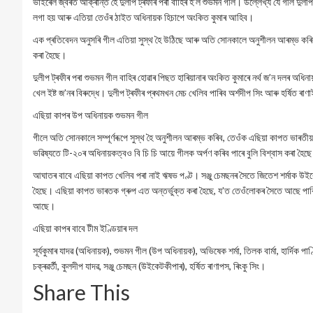
ভাইৰেল জ্বৰত আক্ৰান্ত হৈ দুলীপ ট্ৰফীৰ পৰা বাহিৰ হ’ল শুভমন গীল। উল্লেখ্য যে গীল দুলীপ
লগা হয় আৰু এতিয়া তেওঁৰ ঠাইত অধিনায়ক হিচাপে অংকিত কুমাৰ আহিব।
এক প্ৰতিবেদন অনুসৰি গীল এতিয়া সুস্থ হৈ উঠিছে আৰু অতি সোনকালে অনুশীলন আৰম্ভ কৰিব। 
কৰা হৈছে।
দুলীপ ট্ৰফীৰ পৰা শুভমন গীল বাহিৰ হোৱাৰ পিছত হাৰিয়ানাৰ অংকিত কুমাৰে নৰ্থ জ’ন দলৰ অধিন
খেল ইষ্ট জ’নৰ বিৰুদ্ধে। দুলীপ ট্ৰফীৰ প্ৰথমখন মেচ খেলিব পাৰিব অৰ্শদীপ সিং আৰু হৰ্ষিত ৰা
এছিয়া কাপৰ উপ অধিনায়ক শুভমন গীল
গীলে অতি সোনকালে সম্পূৰ্ণৰূপে সুস্থ হৈ অনুশীলন আৰম্ভ কৰিব, তেওঁক এছিয়া কাপত ভাৰতীয়
ভৱিষ্যতে টি-২০ৰ অধিনায়কত্বও বি চি চি আয়ে গীলক অৰ্পণ কৰিব পাৰে বুলি বিশ্বাস কৰা হৈছে
আঘাতৰ বাবে এছিয়া কাপত খেলিব পৰা নাই ঋষভ পণ্ট। সঞ্জু চেমছনৰ সৈতে জিতেশ শৰ্মাক উইকে
হৈছে। এছিয়া কাপত ভাৰতক গ্ৰুপ এত অন্তৰ্ভুক্ত কৰা হৈছে, য’ত তেওঁলোকৰ সৈতে আছে পা
আছে।
এছিয়া কাপৰ বাবে টীম ইণ্ডিয়াৰ দল
সূৰ্যকুমাৰ যাদৱ (অধিনায়ক), শুভমন গীল (উপ অধিনায়ক), অভিষেক শৰ্মা, তিলক বাৰ্মা, হাৰ্দিক পা
চক্ৰৱৰ্তী, কুলদীপ যাদৱ, সঞ্জু চেমছন (উইকেটকীপাৰ), হৰ্ষিত ৰাণাপস, ৰিংকু সিং।
Share This