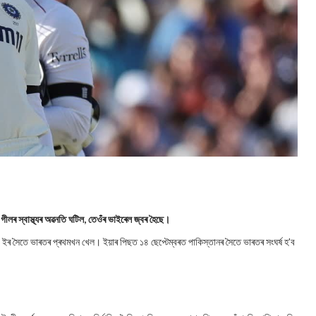
গীলৰ স্বাস্থ্যৰ অৱনতি ঘটিল, তেওঁৰ ভাইৰেল জ্বৰ হৈছে।
 এ ইৰ সৈতে ভাৰতৰ প্ৰথমখন খেল। ইয়াৰ পিছত ১৪ ছেপ্টেম্বৰত পাকিস্তানৰ সৈতে ভাৰতৰ সংঘৰ্ষ হ’ব