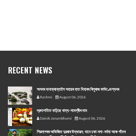
RECENT NEWS
অসমৰ বানাক্ৰান্তালৈ সহায়ৰ হাত বিহাৰৰ ৰিপুৰাজ ফাউণ্ডেশ্যনৰ
Rashmi
August 06, 2026
দ্রুতগতিত বাঢ়িছে খাদ্য-সামগ্ৰীৰ দাম
Dainik Janambhumi
August 06, 2026
শিৱসাগৰৰ অভিজিত দুৱৰাৰ উদ্ভাৱন; বানে ঢকা নলা-নৰ্দমা আৰু গাঁতৰ