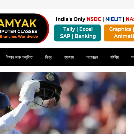
বিজ্ঞান আৰু প্ৰযুক্তি
বিশ্ব
ব্যৱসায়
মনোৰঞ্জন
ৰাষ্ট্ৰীয়
সম