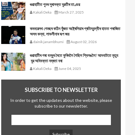
গুৱাহাটীত পুনৰ সুৰাসক্ত যুৱতীৰ তাণ্ডৱ
Kakali Deka
March 27, 2025
কমনৱেলথ গেমছৰ কঠিন যুঁজত অষ্ট্ৰেলিয়াৰ প্ৰতিদ্বন্দ্বীৰ হাতত পৰাজিত
অসম কন্যা, লাভলীনাৰ ৰূপ জয়
dainik janambhumi
August 02, 2026
গুৱাহাটীৰ পৰা বন্ধুৰ সৈতে ফুৰিবলৈ গৈছিল শ্বিলঙলৈ! আদবাটতে মৃত্যু
যুৱ অধিবক্তা নম্ৰতা বৰা
Kakali Deka
June 04, 2025
SUBSCRIBE TO NEWSLETTER
In order to get the updates about the website, please
subscribe to our newsletter.