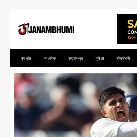
গৃহ পৃষ্ঠা
আঞ্চলিক
উত্তৰ-পূব
ক্ৰীড়া
জীৱনশৈলী