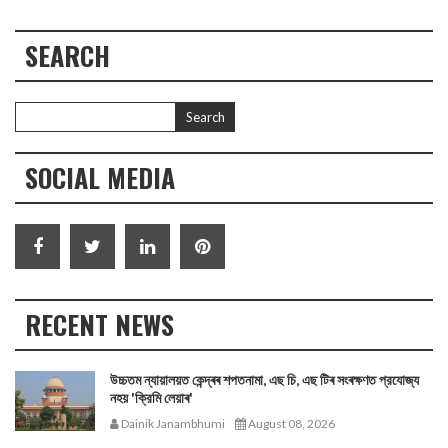
SEARCH
SOCIAL MEDIA
RECENT NEWS
উচ্চতম ন্যায়ালয়ত কেন্দ্ৰৰ শপতনামা, এছ চি, এছ টিৰ সংৰক্ষণত প্রযোজ্য
নহয় 'ক্রিমি লেয়াৰ'
Dainik Janambhumi
August 08, 2026