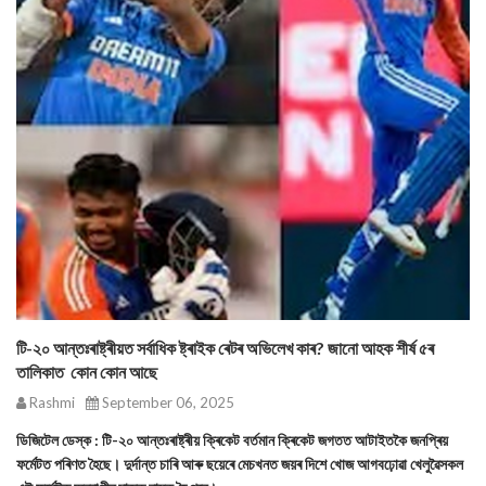
টি-২০ আন্তঃৰাষ্ট্ৰীয়ত সৰ্বাধিক ষ্ট্ৰাইক ৰেটৰ অভিলেখ কাৰ? জানো আহক শীৰ্ষ ৫ৰ
তালিকাত কোন কোন আছে
Rashmi
September 06, 2025
ডিজিটেল ডেস্ক : টি-২০ আন্তঃৰাষ্ট্ৰীয় ক্ৰিকেট বৰ্তমান ক্ৰিকেট জগতত আটাইতকৈ জনপ্ৰিয়
ফৰ্মেটত পৰিণত হৈছে। দুৰ্দান্ত চাৰি আৰু ছয়েৰে মেচখনত জয়ৰ দিশে খোজ আগবঢ়োৱা খেলুৱৈসকল