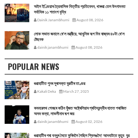
অইল ইণ্ডিয়াৰ ত্রৈমাসিক বিত্তীয় প্রতিবেদন, খাৰুৱা তেল উৎপাদনত
সর্বাধিক ১১ শতাংশ বৃদ্ধি
Dainik Janambhumi
August 08, 2026
লোক সভাত জনালে ৰে'ল মন্ত্ৰীয়ে, আধুনিক ৰূপ দিব ৰাজ্যৰ ৪৮টা ৰে'ল
ষ্টেছনক
dainik janambhumi
August 08, 2026
POPULAR NEWS
গুৱাহাটীত পুনৰ সুৰাসক্ত যুৱতীৰ তাণ্ডৱ
Kakali Deka
March 27, 2025
কমনৱেলথ গেমছৰ কঠিন যুঁজত অষ্ট্ৰেলিয়াৰ প্ৰতিদ্বন্দ্বীৰ হাতত পৰাজিত
অসম কন্যা, লাভলীনাৰ ৰূপ জয়
dainik janambhumi
August 02, 2026
গুৱাহাটীৰ পৰা বন্ধুৰ সৈতে ফুৰিবলৈ গৈছিল শ্বিলঙলৈ! আদবাটতে মৃত্যু যুৱ