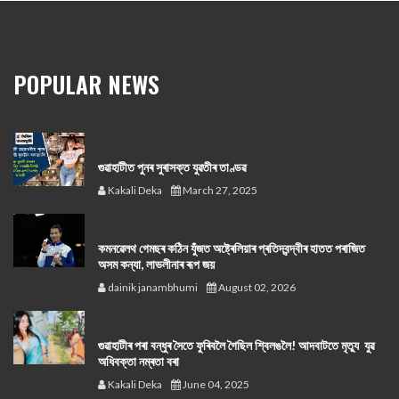
POPULAR NEWS
গুৱাহাটীত পুনৰ সুৰাসক্ত যুৱতীৰ তাণ্ডৱ
Kakali Deka
March 27, 2025
কমনৱেলথ গেমছৰ কঠিন যুঁজত অষ্ট্ৰেলিয়াৰ প্ৰতিদ্বন্দ্বীৰ হাতত পৰাজিত
অসম কন্যা, লাভলীনাৰ ৰূপ জয়
dainik janambhumi
August 02, 2026
গুৱাহাটীৰ পৰা বন্ধুৰ সৈতে ফুৰিবলৈ গৈছিল শ্বিলঙলৈ! আদবাটতে মৃত্যু যুৱ
অধিবক্তা নম্ৰতা বৰা
Kakali Deka
June 04, 2025