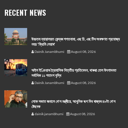
RECENT NEWS
উচ্চতম ন্যায়ালয়ত কেন্দ্ৰৰ শপতনামা, এছ চি, এছ টিৰ সংৰক্ষণত প্রযোজ্য
নহয় 'ক্রিমি লেয়াৰ'
Dainik Janambhumi
August 08, 2026
অইল ইণ্ডিয়াৰ ত্রৈমাসিক বিত্তীয় প্রতিবেদন, খাৰুৱা তেল উৎপাদনত
সর্বাধিক ১১ শতাংশ বৃদ্ধি
Dainik Janambhumi
August 08, 2026
লোক সভাত জনালে ৰে'ল মন্ত্ৰীয়ে, আধুনিক ৰূপ দিব ৰাজ্যৰ ৪৮টা ৰে'ল
ষ্টেছনক
dainik janambhumi
August 08, 2026