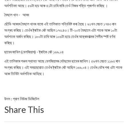
অৰ্ধশতিকা আছে। ৫৬টা ছয় আৰু ৪১টা চাৰি মাৰি তেওঁ নিজৰ শক্তি প্ৰদৰ্শন কৰিছে ।
ফৈছাল খান - আৰব
ছৌডি আৰবৰ ফৈছাল খানৰ নামো এই তালিকাত সন্নিবিষ্ট কৰা হৈছে। ৬১খন মেচত ১৭৪৩ ৰান
সংগ্ৰহ কৰিছে। তেওঁৰ ষ্ট্ৰাইক ৰেট আছিল ১৭৩.৪৩। টি-২০ত ফৈছালে এটা শতক আৰু ১০টা
অৰ্ধশতক অৰ্জন কৰিছে। ১৮০টা চাৰি আৰু ১০৬টা ছয়ে তেওঁৰ আক্ৰমণাত্মক শৈলীৰ স্পষ্ট বৰ্ণনা
কৰিছে।
ছাবেৰ জাখিল (বেলজিয়াম) - ষ্ট্ৰাইক ৰেট ১৬৯.০৪
এই তালিকাৰ পঞ্চম স্থানত আছে বেলজিয়ামৰ বেটছমেন ছাবেৰ জাখিল। ৫৬খন মেচত ১১৬৩ ৰান
সংগ্ৰহ কৰিছে। এই সময়ছোৱাত তেওঁৰ ষ্ট্ৰাইক ৰেট আছিল ১৬৯.০৪। তেওঁৰ বেটৰ পৰা এটা শতক
আৰু তিনিটা অৰ্ধশতিক আহিছে।
উৎস : প্ৰাগ নিউজ ডিজিটেল
Share This