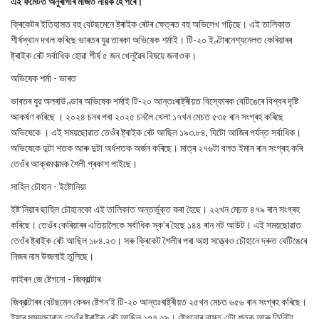
এই ফৰ্মেটত অনুৰাগীৰ মাজত নায়ক হৈ পৰে।
ক্ৰিকেটৰ ইতিহাসত বহু বেটছমেনে ষ্ট্ৰাইক ৰেটৰ ক্ষেত্ৰত বহু অভিলেখ গঢ়িছে। এই তালিকাত
শীৰ্ষস্থান দখল কৰিছে ভাৰতৰ যুৱ তাৰকা অভিষেক শৰ্মাই। টি-২০ ইণ্টাৰনেশ্যনেলত কেৰিয়াৰৰ
ষ্ট্ৰাইক ৰেট সৰ্বাধিক হোৱা শীৰ্ষ ৫ জন খেলুৱৈৰ বিষয়ে জনাওক।
অভিষেক শৰ্মা - ভাৰত
ভাৰতৰ যুৱ অলৰাউণ্ডাৰ অভিষেক শৰ্মাই টি-২০ আন্তঃৰাষ্ট্ৰীয়ত বিস্ফোৰক বেটিঙেৰে বিশ্বৰ দৃষ্টি
আকৰ্ষণ কৰিছে । ২০২৪ চনৰ পৰা ২০২৫ চনলৈ খেলা ১৭খন মেচত ৫৩৫ ৰান সংগ্ৰহ কৰিছে
অভিষেকে । এই সময়ছোৱাত তেওঁৰ ষ্ট্ৰাইক ৰেট আছিল ১৯৩.৮৪, যিটো আজিৰ পৰ্যন্ত সৰ্বাধিক।
অভিষেকে দুটা শতক আৰু দুটা অৰ্ধশতক অৰ্জন কৰিছে। মাত্ৰ ২৭৬টা বলত ইমান ৰান সংগ্ৰহ কৰি
তেওঁৰ আক্ৰমণাত্মক শৈলী প্ৰকাশ পাইছে।
সাহিল চৌহান - ইষ্টোনিয়া
ইষ্ট’নিয়াৰ ছাহিল চৌহানকো এই তালিকাত অন্তৰ্ভুক্ত কৰা হৈছে। ২২খন মেচত ৪৭৯ ৰান সংগ্ৰহ
কৰিছে। তেওঁৰ কেৰিয়াৰৰ এতিয়ালৈকে সৰ্বাধিক স্ক’ৰ হৈছে ১৪৪ ৰান নট আউট। এই সময়ছোৱাত
তেওঁৰ ষ্ট্ৰাইক ৰেট আছিল ১৮৪.২৩। সৰু ক্ৰিকেট শৈলীৰ পৰা অহা সত্ত্বেও চৌহানে দ্ৰুত বেটিঙেৰে
নিজৰ নাম উজলাই তুলিছে।
কাইৰন জে ষ্টেগনো - জিব্ৰাল্টাৰ
জিব্ৰাল্টাৰৰ বেটছমেন কেৰন ষ্টেগন’ই টি-২০ আন্তঃৰাষ্ট্ৰীয়ত ২৫খন মেচত ৬৫৬ ৰান সংগ্ৰহ কৰিছে।
ইয়াৰ সময়ছোৱাত তেওঁৰ ষ্ট্ৰাইক ৰেট আছিল ১৭৭.২৯। ষ্টেগনোৰ নামত এটা শতক আৰু তিনিটা