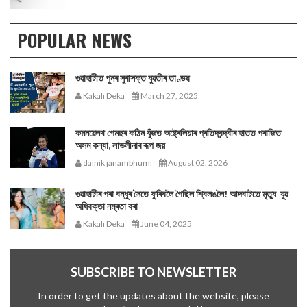
POPULAR NEWS
গুৱাহাটীত পুনৰ সুৰাসক্ত যুৱতীৰ তাণ্ডৱ
Kakali Deka
March 27, 2025
কমনৱেলথ গেমছৰ কঠিন যুঁজত অষ্ট্ৰেলিয়াৰ প্ৰতিদ্বন্দ্বীৰ হাতত পৰাজিত
অসম কন্যা, লাভলীনাৰ ৰূপ জয়
dainik janambhumi
August 02, 2026
গুৱাহাটীৰ পৰা বন্ধুৰ সৈতে ফুৰিবলৈ গৈছিল শ্বিলঙলৈ! আদবাটতে মৃত্যু যুৱ
অধিবক্তা নম্ৰতা বৰা
Kakali Deka
June 04, 2025
SUBSCRIBE TO NEWSLETTER
In order to get the updates about the website, please