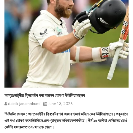
আন্তঃৰাষ্ট্ৰীয় ক্ৰিকেটৰ পৰা অৱসৰ ঘোষণা উইলিয়ামছনৰ
dainik janambhumi
June 13, 2026
ডিজিটেল ডেস্ক : আন্তঃৰাষ্ট্ৰীয় ক্ৰিকেটৰ পৰা অৱসৰ গ্ৰহণ কৰিলে কেন উইলিয়ামছনে। শুকুৰবাৰে
এই কথা ঘোষণা কৰে নিউজিলেণ্ডৰ প্রাক্তন অধিনায়কগৰাকীয়ে। দীর্ঘ ১৬ বছৰীয়া কেৰিয়াৰত তেওঁ
কেউটা সংস্কৰণত ৩৭৮খন মেচ খেলে।