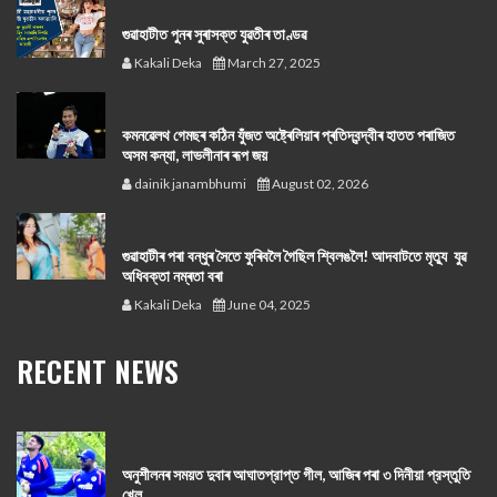
গুৱাহাটীত পুনৰ সুৰাসক্ত যুৱতীৰ তাণ্ডৱ
Kakali Deka
March 27, 2025
কমনৱেলথ গেমছৰ কঠিন যুঁজত অষ্ট্ৰেলিয়াৰ প্ৰতিদ্বন্দ্বীৰ হাতত পৰাজিত
অসম কন্যা, লাভলীনাৰ ৰূপ জয়
dainik janambhumi
August 02, 2026
গুৱাহাটীৰ পৰা বন্ধুৰ সৈতে ফুৰিবলৈ গৈছিল শ্বিলঙলৈ! আদবাটতে মৃত্যু যুৱ
অধিবক্তা নম্ৰতা বৰা
Kakali Deka
June 04, 2025
RECENT NEWS
অনুশীলনৰ সময়ত দুবাৰ আঘাতপ্রাপ্ত গীল, আজিৰ পৰা ৩ দিনীয়া প্রস্তুতি
খেল