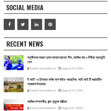
SOCIAL MEDIA
RECENT NEWS
অনুশীলনৰ সময়ত দুবাৰ আঘাতপ্রাপ্ত গীল, আজিৰ পৰা ৩ দিনীয়া প্রস্তুতি
খেল
Dainik Janambhumi
August 07, 2026
ই আই'-এ চিনাক্ত কৰিব ফ্ল'ৰাইড-আছেনিক, আই আই টি গুৱাহাটীৰ
গৱেষকৰ উদ্ভাৱন
Dainik Janambhumi
August 07, 2026
আজিৰ সম্পাদকীয়, জন্ম-মৃত্যুৰ পঞ্জীয়ন
Dainik Janambhumi
August 07, 2026