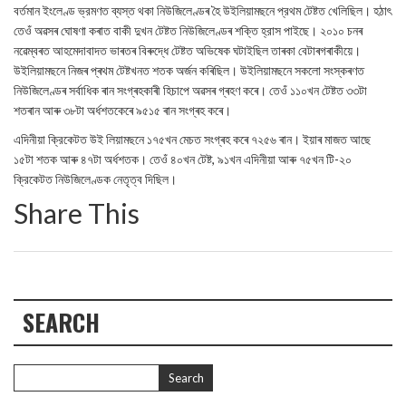
বর্তমান ইংলেণ্ড ভ্রমণত ব্যস্ত থকা নিউজিলেণ্ডৰ হৈ উইলিয়ামছনে প্রথম টেষ্টত খেলিছিল। হঠাৎ
তেওঁ অৱসৰ ঘোষণা কৰাত বাকী দুখন টেষ্টত নিউজিলেণ্ডৰ শক্তি হ্রাস পাইছে। ২০১০ চনৰ
নৱেম্বৰত আহমেদাবাদত ভাৰতৰ বিৰুদ্ধে টেষ্টত অভিষেক ঘটাইছিল তাৰকা বেটাৰগৰাকীয়ে।
উইলিয়ামছনে নিজৰ প্ৰথম টেষ্টখনত শতক অৰ্জন কৰিছিল। উইলিয়ামছনে সকলো সংস্কৰণত
নিউজিলেণ্ডৰ সৰ্বাধিক ৰান সংগ্ৰহকাৰী হিচাপে অৱসৰ গ্ৰহণ কৰে। তেওঁ ১১০খন টেষ্টত ৩৩টা
শতৰান আৰু ৩৮টা অর্ধশতকেৰে ৯৫১৫ ৰান সংগ্ৰহ কৰে।
এদিনীয়া ক্রিকেটত উই লিয়ামছনে ১৭৫খন মেচত সংগ্ৰহ কৰে ৭২৫৬ ৰান। ইয়াৰ মাজত আছে
১৫টা শতক আৰু ৪৭টা অর্ধশতক। তেওঁ ৪০খন টেষ্ট, ৯১খন এদিনীয়া আৰু ৭৫খন টি-২০
ক্রিকেটত নিউজিলেণ্ডক নেতৃত্ব দিছিল।
Share This
SEARCH