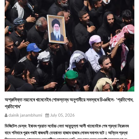
অশ্রুসিক্ত নয়নেৰে খামেনেইৰ শোকস্তব্ধ অনুগামীয়ে সমস্বৰে চিঞৰিলে- 'প্রতিশোধ,
প্রতিশোধ'
dainik janambhumi
July 05, 2026
ডিজিটেল ডেস্ক: ইৰানৰ প্রয়াত সর্বোচ্চ নেতা আয়ুতুল্লা আলী খামেনেইক শেষ শ্রদ্ধা নিৱেদনৰ
বাবে শনিবাৰে পুৱাৰ পৰাই ৰাজধানী তেহৰানত হাজাৰ হাজাৰ লোকৰ সমাগম ঘটে। অন্তিম শ্রদ্ধা