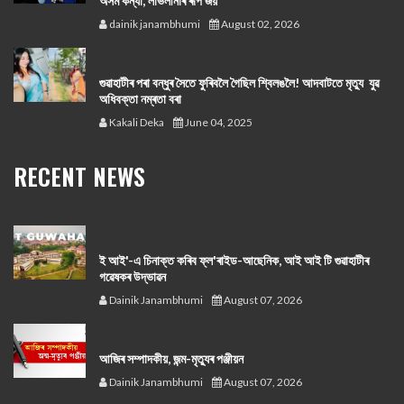
অসম কন্যা, লাভলীনাৰ ৰূপ জয়
dainik janambhumi
August 02, 2026
গুৱাহাটীৰ পৰা বন্ধুৰ সৈতে ফুৰিবলৈ গৈছিল শ্বিলঙলৈ! আদবাটতে মৃত্যু যুৱ
অধিবক্তা নম্ৰতা বৰা
Kakali Deka
June 04, 2025
RECENT NEWS
ই আই'-এ চিনাক্ত কৰিব ফ্ল'ৰাইড-আছেনিক, আই আই টি গুৱাহাটীৰ
গৱেষকৰ উদ্ভাৱন
Dainik Janambhumi
August 07, 2026
আজিৰ সম্পাদকীয়, জন্ম-মৃত্যুৰ পঞ্জীয়ন
Dainik Janambhumi
August 07, 2026