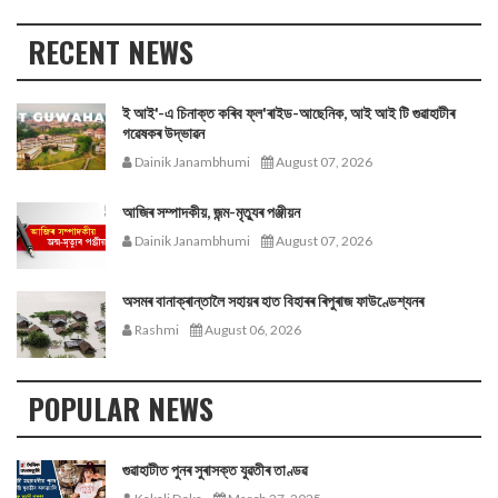
RECENT NEWS
ই আই'-এ চিনাক্ত কৰিব ফ্ল'ৰাইড-আছেনিক, আই আই টি গুৱাহাটীৰ
গৱেষকৰ উদ্ভাৱন
Dainik Janambhumi
August 07, 2026
আজিৰ সম্পাদকীয়, জন্ম-মৃত্যুৰ পঞ্জীয়ন
Dainik Janambhumi
August 07, 2026
অসমৰ বানাক্ৰান্তালৈ সহায়ৰ হাত বিহাৰৰ ৰিপুৰাজ ফাউণ্ডেশ্যনৰ
Rashmi
August 06, 2026
POPULAR NEWS
গুৱাহাটীত পুনৰ সুৰাসক্ত যুৱতীৰ তাণ্ডৱ