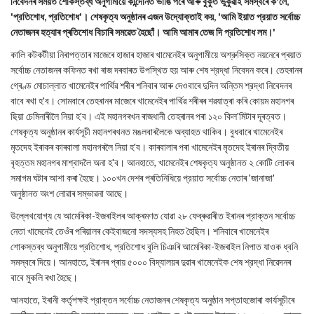
নিবেদনৰ সময়ত শোকস্তব্ধ অনুগামীয়ে কান্দোনত ভাঙি পৰে আৰু বুকুত ভুকুৱাই সমস্বৰে ক'লে,
'প্রতিশোধ, প্রতিশোধ'। শেষকৃত্য অনুষ্ঠানৰ এজন উদ্যোক্তাই কয়, 'আমি ইয়াত প্রয়াত সর্বোচ্চ
নেতাজনৰ হত্যাৰ প্ৰতিশোধ বিচাৰি সমৱেত হৈছোঁ। আমি আমাৰ তেজ দি প্রতিশোধ লম।'
কালি কটকটীয়া নিৰাপত্তাৰ মাজেৰে হাজাৰ হাজাৰ খামেনেইৰ অনুগামীয়ে অশ্রুসিক্ত নয়নেৰে প্ৰয়াত
সর্বোচ্চ নেতাজনৰ কফিনত ৰখা ৰাজ দৰবাৰত উপস্থিত হয় আৰু শেষ শ্রদ্ধা নিবেদন কৰে। তেহৰানৰ
গ্ৰেণ্ড মোচাল্লাত খামেনেইৰ পাৰ্থিৱ শৰীৰ শনিবাৰ আৰু দেওবাৰে দুদিন অন্তিম শ্রদ্ধা নিবেদনৰ
বাবে ৰখা হ'ব। সোমবাৰে তেহৰানৰ মাজেৰে খামেনেইৰ পাৰ্থিৱ শৰীৰৰ শৱযাত্ৰা কৰি কোয়ম মহানগৰ
ছিয়া চেমিনাৰীলৈ নিয়া হ'ব। এই মহানগৰখন ৰাজধানী তেহৰানৰ পৰা ১২০ কিল'মিটাৰ দূৰত্বত।
শেষকৃত্য অনুষ্ঠানৰ কাৰ্যসূচী মহানগৰখনত মঙলবাৰলৈকে অব্যাহত থাকিব। বুধবাৰে খামেনেইৰ
মৃতদেহ ইৰাকৰ কাৰবালা মহানগৰলৈ নিয়া হ'ব। কাৰবালাৰ পৰা খামেনেইৰ মৃতদেহ ইৰানৰ দ্বিতীয়
বৃহত্তম মহানগৰ মাশ্বাদলৈ অনা হ'ব। আনহাতে, খামেনেইৰ শেষকৃত্য অনুষ্ঠানত ২ কোটি লোকৰ
সমাগম ঘটাৰ আশা কৰা হৈছে। ১০০খন দেশৰ প্ৰতিনিধিয়ে প্রয়াত সর্বোচ্চ নেতাৰ 'জানাজা'
অনুষ্ঠানত অংশ লোৱাৰ সম্ভাৱনা আছে।
উল্লেখযোগ্য যে আমেৰিকা-ইজৰাইলৰ আক্ৰমণত যোৱা ২৮ ফেব্ৰুৱাৰীত ইৰানৰ প্রাক্তন সর্বোচ্চ
নেতা খামেনেই তেওঁৰ পৰিয়ালৰ কেইবাজনো সদস্যসহ নিহত হৈছিল। শনিবাৰে খামেনেইৰ
শোকস্তব্ধ অনুগামীয়ে প্রতিশোধ, প্রতিশোধ বুলি চিঞৰি আমেৰিকা-ইজৰাইল নিপাত যাওক ধ্বনি
সমস্বৰে দিয়ে। আনহাতে, ইৰানৰ প্ৰায় ৫০০০ বিদ্যালয়ৰ দুৱাৰ খামেনেইক শেষ শ্রদ্ধা নিৱেদনৰ
বাবে মুকলি ৰখা হৈছে।
আনহাতে, ইৰানী কর্তৃপক্ষই প্রাক্তন সর্বোচ্চ নেতাজনৰ শেষকৃত্য অনুষ্ঠান সপ্তাহজোৰা কাৰ্যসূচীৰে