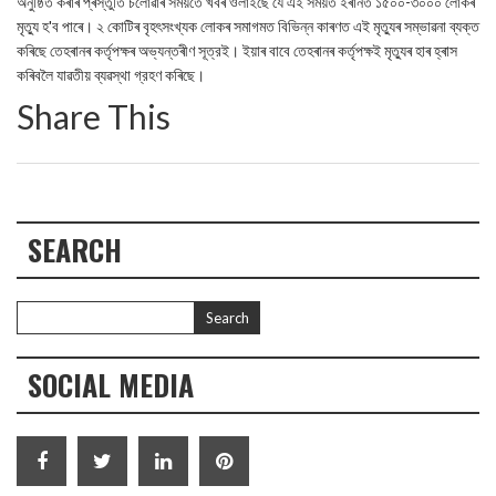
অনুষ্ঠিত কৰাৰ প্ৰস্তুতি চলোৱাৰ সময়তে খবৰ ওলাইছে যে এই সময়ত ইৰানত ১৫০০-৩০০০ লোকৰ
মৃত্যু হ'ব পাৰে। ২ কোটিৰ বৃহৎসংখ্যক লোকৰ সমাগমত বিভিন্ন কাৰণত এই মৃত্যুৰ সম্ভাৱনা ব্যক্ত
কৰিছে তেহৰানৰ কর্তৃপক্ষৰ অভ্যন্তৰীণ সূত্রই। ইয়াৰ বাবে তেহৰানৰ কৰ্তৃপক্ষই মৃত্যুৰ হাৰ হ্ৰাস
কৰিবলৈ যাৱতীয় ব্যৱস্থা গ্রহণ কৰিছে।
Share This
SEARCH
SOCIAL MEDIA