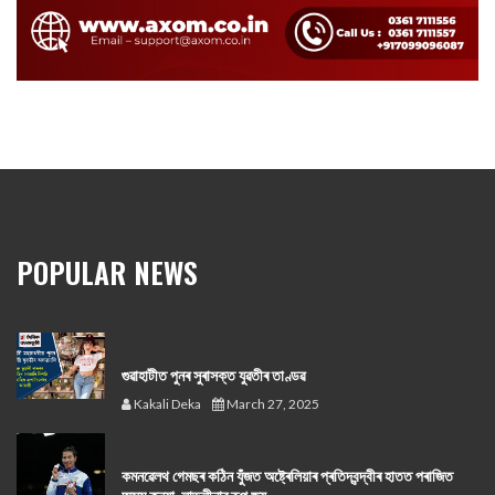
POPULAR NEWS
গুৱাহাটীত পুনৰ সুৰাসক্ত যুৱতীৰ তাণ্ডৱ
Kakali Deka
March 27, 2025
কমনৱেলথ গেমছৰ কঠিন যুঁজত অষ্ট্ৰেলিয়াৰ প্ৰতিদ্বন্দ্বীৰ হাতত পৰাজিত