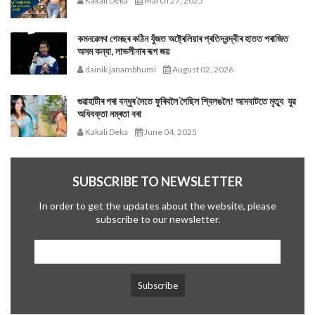
Kakali Deka
March 27, 2025
কমনৱেলথ গেমছৰ কঠিন যুঁজত অষ্ট্ৰেলিয়াৰ প্ৰতিদ্বন্দ্বীৰ হাতত পৰাজিত
অসম কন্যা, লাভলীনাৰ ৰূপ জয়
dainik janambhumi
August 02, 2026
গুৱাহাটীৰ পৰা বন্ধুৰ সৈতে ফুৰিবলৈ গৈছিল শ্বিলঙলৈ! আদবাটতে মৃত্যু যুৱ
অধিবক্তা নম্ৰতা বৰা
Kakali Deka
June 04, 2025
SUBSCRIBE TO NEWSLETTER
In order to get the updates about the website, please
subscribe to our newsletter.