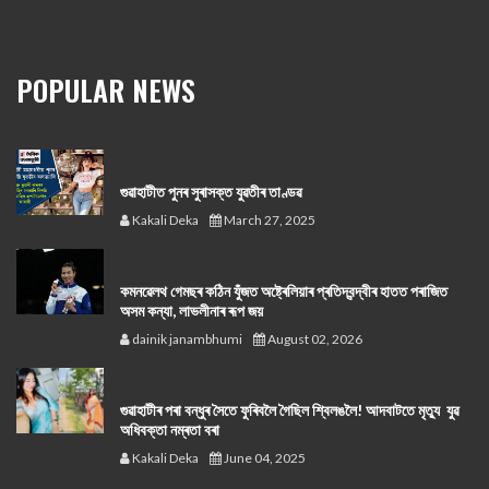
POPULAR NEWS
গুৱাহাটীত পুনৰ সুৰাসক্ত যুৱতীৰ তাণ্ডৱ
Kakali Deka
March 27, 2025
কমনৱেলথ গেমছৰ কঠিন যুঁজত অষ্ট্ৰেলিয়াৰ প্ৰতিদ্বন্দ্বীৰ হাতত পৰাজিত
অসম কন্যা, লাভলীনাৰ ৰূপ জয়
dainik janambhumi
August 02, 2026
গুৱাহাটীৰ পৰা বন্ধুৰ সৈতে ফুৰিবলৈ গৈছিল শ্বিলঙলৈ! আদবাটতে মৃত্যু যুৱ
অধিবক্তা নম্ৰতা বৰা
Kakali Deka
June 04, 2025