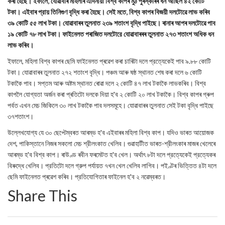
কৰা হৈছে। ইফালে, যোৱাবাৰ মহিলাৰ এদিনীয়া বিশ্ব কাপৰ মুঠ পুৰস্কাৰৰ ধন আছিল ৪২ কোটি
টকা। এইবাৰ প্রায় তিনিগুণ বৃদ্ধি কৰা হৈছে। সেই মতে, বিশ্ব কাপৰ বিজয়ী দলটোৱে লাভ কৰিব
৩৯ কোটি ৫৫ লাখ টকা। যোৱাবাৰৰ তুলনাত ২৩৯ শতাংশ বৃদ্ধি পাইছে। ৰানাৰ আপৰ দলটোৱে পাব
১৯ কোটি ৭৮ লাখ টকা। ফাইনেলত পৰাজিত দলটোরে যোৱাবাৰৰৰ তুলনাত ২৭৩ শতাংশ অধিক ধন
লাভ কৰিব।
ইফালে, মহিলা বিশ্ব কাপৰ ছেমি ফাইনেলত প্ৰৱেশ কৰা চাৰিটা দলে প্রত্যেকেই পাব ৯.৮৮ কোটি
টকা। যোৱাবাৰৰ তুলনাত ২৭২ শতাংশ বৃদ্ধি। পঞ্চম আৰু ষষ্ঠ স্থানত শেষ কৰা দলে ৬ কোটি
টকাকৈ পাব। সপ্তম আৰু অষ্টম স্থানত ৰোৱা দলে ২ কোটি ৪৭ লাখ টকাকৈ লাভকৰিব। বিশ্ব
কাপলৈ যোগ্যতা অর্জন কৰা প্ৰতিটো দলকে দিয়া হ'ব ২ কোটি ২০ লাখ টকাকৈ। বিশ্ব কাপৰ গ্ৰুপ
পর্বত এখন মেচ জিকিলে ৩০ লাখ টকাকৈ পাব দলসমূহে। যোৱাবাৰৰ তুলনাত সেই টকা বৃদ্ধি পাইছে
৩৭শতাংশ।
উল্লেখযোগ্য যে ৩০ ছেপ্টেম্বৰত আৰম্ভ হ'ব এইবাৰৰ মহিলা বিশ্ব কাপ। যদিও ভাৰত আয়োজক
দেশ, পাকিস্তানে নিজৰ সকলো মেচ শ্রীলংকাত খেলিব। গুৱাহাটীত ভাৰত-শ্রীলংকাৰ মাজৰ খেলেৰে
আৰম্ভ হ'ব বিশ্ব কাপ। ৰাউণ্ড ৰবীন ফৰমেটত হ'ব খেল। অর্থাৎ ৮টা দলে প্রত্যেকেই প্রত্যেকৰ
বিৰুদ্ধে খেলিব। প্রতিটো দলে গ্রুপ পর্যায়ত ৭খন খেল খেলিব লাগিব। পইণ্টৰ ভিত্তিত ৪টা দলে
ছেমি ফাইনেলত প্ৰৱেশ কৰিব। প্রতিযোগিতাৰ ফাইনেল হ'ব ২ নৱেম্বৰত।
Share This