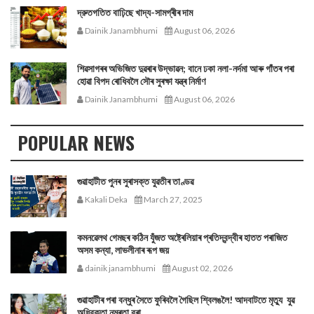
দ্রুতগতিত বাঢ়িছে খাদ্য-সামগ্ৰীৰ দাম
Dainik Janambhumi
August 06, 2026
শিৱসাগৰৰ অভিজিত দুৱৰাৰ উদ্ভাৱন; বানে ঢকা নলা-নৰ্দমা আৰু গাঁতৰ পৰা
হোৱা বিপদ ৰোধিবলৈ সৌৰ সুৰক্ষা যন্ত্ৰ নিৰ্মাণ
Dainik Janambhumi
August 06, 2026
POPULAR NEWS
গুৱাহাটীত পুনৰ সুৰাসক্ত যুৱতীৰ তাণ্ডৱ
Kakali Deka
March 27, 2025
কমনৱেলথ গেমছৰ কঠিন যুঁজত অষ্ট্ৰেলিয়াৰ প্ৰতিদ্বন্দ্বীৰ হাতত পৰাজিত
অসম কন্যা, লাভলীনাৰ ৰূপ জয়
dainik janambhumi
August 02, 2026
গুৱাহাটীৰ পৰা বন্ধুৰ সৈতে ফুৰিবলৈ গৈছিল শ্বিলঙলৈ! আদবাটতে মৃত্যু যুৱ
অধিবক্তা নম্ৰতা বৰা