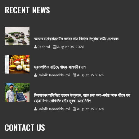
RECENT NEWS
অসমৰ বানাক্ৰান্তালৈ সহায়ৰ হাত বিহাৰৰ ৰিপুৰাজ ফাউণ্ডেশ্যনৰ
Rashmi
August 06, 2026
দ্রুতগতিত বাঢ়িছে খাদ্য-সামগ্ৰীৰ দাম
Dainik Janambhumi
August 06, 2026
শিৱসাগৰৰ অভিজিত দুৱৰাৰ উদ্ভাৱন; বানে ঢকা নলা-নৰ্দমা আৰু গাঁতৰ পৰা
হোৱা বিপদ ৰোধিবলৈ সৌৰ সুৰক্ষা যন্ত্ৰ নিৰ্মাণ
Dainik Janambhumi
August 06, 2026
CONTACT US