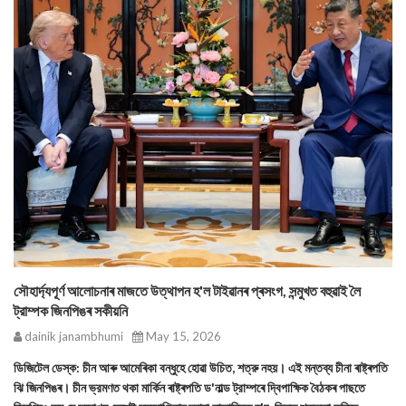
সৌহার্দ্যপূৰ্ণ আলোচনাৰ মাজতে উত্থাপন হ'ল টাইৱানৰ প্ৰসংগ, সন্মুখত বহুৱাই লৈ
ট্রাম্পক জিনপিঙৰ সকীয়নি
dainik janambhumi
May 15, 2026
ডিজিটেল ডেস্ক: চীন আৰু আমেৰিকা বন্ধুহে হোৱা উচিত, শত্রু নহয়। এই মন্তব্য চীনা ৰাষ্ট্ৰপতি
ঝি জিনপিঙৰ। চীন ভ্রমণত থকা মার্কিন ৰাষ্ট্ৰপতি ড'নাল্ড ট্রাম্পৰে দ্বিপাক্ষিক বৈঠকৰ পাছতে