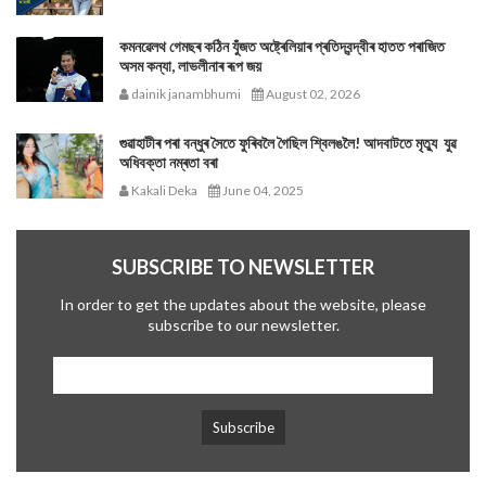
কমনৱেলথ গেমছৰ কঠিন যুঁজত অষ্ট্ৰেলিয়াৰ প্ৰতিদ্বন্দ্বীৰ হাতত পৰাজিত
অসম কন্যা, লাভলীনাৰ ৰূপ জয়
dainik janambhumi
August 02, 2026
গুৱাহাটীৰ পৰা বন্ধুৰ সৈতে ফুৰিবলৈ গৈছিল শ্বিলঙলৈ! আদবাটতে মৃত্যু যুৱ
অধিবক্তা নম্ৰতা বৰা
Kakali Deka
June 04, 2025
SUBSCRIBE TO NEWSLETTER
In order to get the updates about the website, please
subscribe to our newsletter.