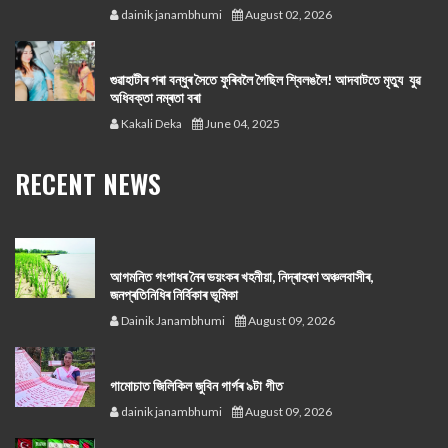
dainik janambhumi
August 02, 2026
গুৱাহাটীৰ পৰা বন্ধুৰ সৈতে ফুৰিবলৈ গৈছিল শ্বিলঙলৈ! আদবাটতে মৃত্যু যুৱ
অধিবক্তা নম্ৰতা বৰা
Kakali Deka
June 04, 2025
RECENT NEWS
আগমনিত গংগাধৰ নৈৰ ভয়ংকৰ খহনীয়া, নিদ্ৰাহৰণ অঞ্চলবাসীৰ,
জনপ্ৰতিনিধিৰ নিৰ্বিকাৰ ভূমিকা
Dainik Janambhumi
August 09, 2026
গামোচাত জিলিকিল জুবিন গাৰ্গৰ ৯টা গীত
dainik janambhumi
August 09, 2026