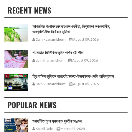
RECENT NEWS
আগমনিত গংগাধৰ নৈৰ ভয়ংকৰ খহনীয়া, নিদ্ৰাহৰণ অঞ্চলবাসীৰ,
জনপ্ৰতিনিধিৰ নিৰ্বিকাৰ ভূমিকা
Dainik Janambhumi
August 09, 2026
গামোচাত জিলিকিল জুবিন গাৰ্গৰ ৯টা গীত
dainik janambhumi
August 09, 2026
ত্রিপাক্ষিক চুক্তিৰ পাছতেই ভাৰত-ইজৰাইলক ধমকি পাকিস্তানৰ
Dainik Janambhumi
August 09, 2026
POPULAR NEWS
গুৱাহাটীত পুনৰ সুৰাসক্ত যুৱতীৰ তাণ্ডৱ
Kakali Deka
March 27, 2025