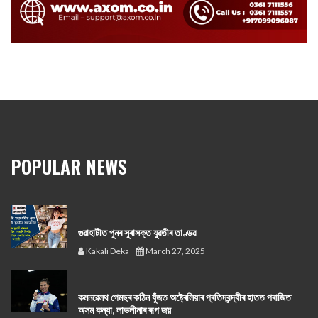
POPULAR NEWS
গুৱাহাটীত পুনৰ সুৰাসক্ত যুৱতীৰ তাণ্ডৱ
Kakali Deka
March 27, 2025
কমনৱেলথ গেমছৰ কঠিন যুঁজত অষ্ট্ৰেলিয়াৰ প্ৰতিদ্বন্দ্বীৰ হাতত পৰাজিত
অসম কন্যা, লাভলীনাৰ ৰূপ জয়