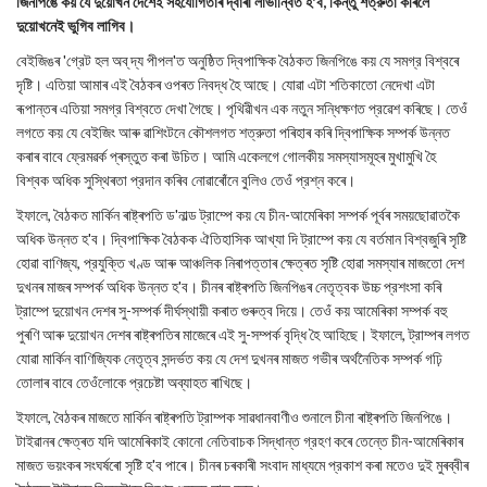
জিনপিঙে কয় যে দুয়োখন দেশেই সহযোগিতাৰ দ্বাৰা লাভান্বিত হ'ব, কিন্তু শত্রুতা কৰিলে
দুয়োখনেই ভুগিব লাগিব।
বেইজিঙৰ 'গ্রেট হল অব্ দ্য পীপল'ত অনুষ্ঠিত দ্বিপাক্ষিক বৈঠকত জিনপিঙে কয় যে সমগ্র বিশ্বৰে
দৃষ্টি। এতিয়া আমাৰ এই বৈঠকৰ ওপৰত নিবদ্ধ হৈ আছে। যোৱা এটা শতিকাতো নেদেখা এটা
ৰূপান্তৰ এতিয়া সমগ্র বিশ্বতে দেখা গৈছে। পৃথিৱীখন এক নতুন সন্ধিক্ষণত প্রৱেশ কৰিছে। তেওঁ
লগতে কয় যে বেইজিং আৰু ৱাশিংটনে কৌশলগত শত্রুতা পৰিহাৰ কৰি দ্বিপাক্ষিক সম্পর্ক উন্নত
কৰাৰ বাবে ফ্রেমৱৰ্ক প্ৰস্তুত কৰা উচিত। আমি একেলগে গোলকীয় সমস্যাসমূহৰ মুখামুখি হৈ
বিশ্বক অধিক সুস্থিৰতা প্রদান কৰিব নোৱাৰোঁনে বুলিও তেওঁ প্রশ্ন কৰে।
ইফালে, বৈঠকত মার্কিন ৰাষ্ট্ৰপতি ড'নাল্ড ট্রাম্পে কয় যে চীন-আমেৰিকা সম্পৰ্ক পূৰ্বৰ সময়ছোৱাতকৈ
অধিক উন্নত হ'ব। দ্বিপাক্ষিক বৈঠকক ঐতিহাসিক আখ্যা দি ট্রাম্পে কয় যে বৰ্তমান বিশ্বজুৰি সৃষ্টি
হোৱা বাণিজ্য, প্রযুক্তি খণ্ড আৰু আঞ্চলিক নিৰাপত্তাৰ ক্ষেত্ৰত সৃষ্টি হোৱা সমস্যাৰ মাজতো দেশ
দুখনৰ মাজৰ সম্পৰ্ক অধিক উন্নত হ'ব। চীনৰ ৰাষ্ট্ৰপতি জিনপিঙৰ নেতৃত্বক উচ্চ প্রশংসা কৰি
ট্রাম্পে দুয়োখন দেশৰ সু-সম্পর্ক দীর্ঘস্থায়ী কৰাত গুৰুত্ব দিয়ে। তেওঁ কয় আমেৰিকা সম্পর্ক বহু
পুৰণি আৰু দুয়োখন দেশৰ ৰাষ্ট্ৰপতিৰ মাজেৰে এই সু-সম্পর্ক বৃদ্ধি হৈ আহিছে। ইফালে, ট্রাম্পৰ লগত
যোৱা মার্কিন বাণিজ্যিক নেতৃত্ব সন্দর্ভত কয় যে দেশ দুখনৰ মাজত গভীৰ অর্থনৈতিক সম্পর্ক গঢ়ি
তোলাৰ বাবে তেওঁলোকে প্রচেষ্টা অব্যাহত ৰাখিছে।
ইফালে, বৈঠকৰ মাজতে মার্কিন ৰাষ্ট্ৰপতি ট্রাম্পক সাৱধানবাণীও শুনালে চীনা ৰাষ্ট্ৰপতি জিনপিঙে।
টাইৱানৰ ক্ষেত্ৰত যদি আমেৰিকাই কোনো নেতিবাচক সিদ্ধান্ত গ্রহণ কৰে তেন্তে চীন-আমেৰিকাৰ
মাজত ভয়ংকৰ সংঘৰ্ষৰো সৃষ্টি হ'ব পাৰে। চীনৰ চৰকাৰী সংবাদ মাধ্যমে প্রকাশ কৰা মতেও দুই মুৰব্বীৰ