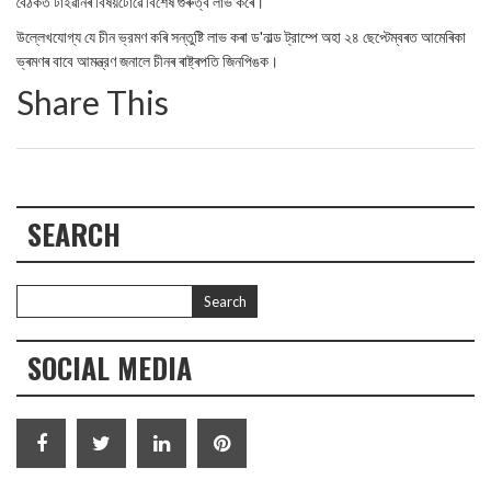
বৈঠকত টাইৱানৰ বিষয়টোৱে বিশেষ গুৰুত্ব লাভ কৰে।
উল্লেখযোগ্য যে চীন ভ্রমণ কৰি সন্তুষ্টি লাভ কৰা ড'নাল্ড ট্রাম্পে অহা ২৪ ছেপ্টেম্বৰত আমেৰিকা
ভ্ৰমণৰ বাবে আমন্ত্রণ জনালে চীনৰ ৰাষ্ট্ৰপতি জিনপিঙক।
Share This
SEARCH
SOCIAL MEDIA