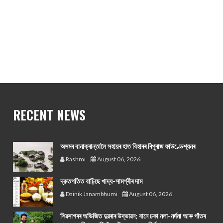
RECENT NEWS
অসমৰ বানাক্ৰান্তালৈ সহায়ৰ হাত বিহাৰৰ ৰিপুৰাজ ফাউণ্ডেশ্যনৰ
Rashmi
August 06, 2026
দ্রুতগতিত বাঢ়িছে খাদ্য-সামগ্ৰীৰ দাম
Dainik Janambhumi
August 06, 2026
শিৱসাগৰৰ অভিজিত দুৱৰাৰ উদ্ভাৱন; বানে ঢকা নলা-নৰ্দমা আৰু গাঁতৰ