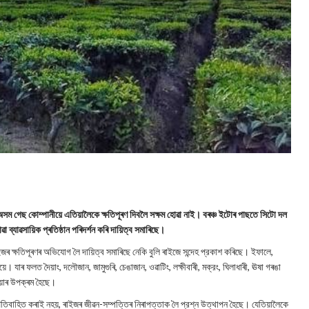
ম গেছ কোম্পানীয়ে এতিয়ালৈকে ক্ষতিপূৰণ দিবলৈ সক্ষম হোৱা নাই। বৰঞ্চ ইটোৰ পাছতে সিটো দল
্যাৱসায়িক প্ৰতিষ্ঠান পৰিদৰ্শন কৰি দায়িত্ব সমাৰিছে।
 ক্ষতিপূৰণৰ অভিযোগ লৈ দায়িত্ব সমাৰিছে নেকি বুলি ৰাইজে সন্দেহ প্রকাশ কৰিছে। ইফালে,
 যাৰ ফলত দৈয়াং, দলৌজান, জামুগুৰি, চেঙাজান, ওৱাটিং, লক্ষীবাৰী, মক্রং, ঘিলাধাৰী, ঊষা গৰঙা
দিয়াৰ উপক্ৰম হৈছে।
অতিবাহিত কৰাই নহয়, ৰাইজৰ জীৱন-সম্পত্তিৰ নিৰাপত্তাক লৈ প্রশ্ন উত্থাপন হৈছে। যেতিয়ালৈকে