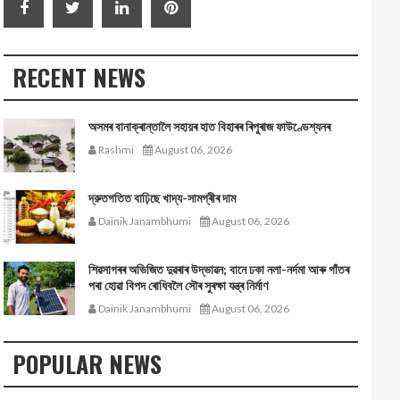
RECENT NEWS
অসমৰ বানাক্ৰান্তালৈ সহায়ৰ হাত বিহাৰৰ ৰিপুৰাজ ফাউণ্ডেশ্যনৰ
Rashmi
August 06, 2026
দ্রুতগতিত বাঢ়িছে খাদ্য-সামগ্ৰীৰ দাম
Dainik Janambhumi
August 06, 2026
শিৱসাগৰৰ অভিজিত দুৱৰাৰ উদ্ভাৱন; বানে ঢকা নলা-নৰ্দমা আৰু গাঁতৰ
পৰা হোৱা বিপদ ৰোধিবলৈ সৌৰ সুৰক্ষা যন্ত্ৰ নিৰ্মাণ
Dainik Janambhumi
August 06, 2026
POPULAR NEWS