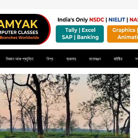
বিজ্ঞান আৰু প্ৰযুক্তি
বিশ্ব
ব্যৱসায়
মনোৰঞ্জন
ৰাষ্ট্ৰীয়
সম