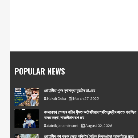
POPULAR NEWS
গুৱাহাটীত পুনৰ সুৰাসক্ত যুৱতীৰ তাণ্ডৱ
Kakali Deka
March 27, 2025
কমনৱেলথ গেমছৰ কঠিন যুঁজত অষ্ট্ৰেলিয়াৰ প্ৰতিদ্বন্দ্বীৰ হাতত পৰাজিত
অসম কন্যা, লাভলীনাৰ ৰূপ জয়
dainik janambhumi
August 02, 2026
গুৱাহাটীৰ পৰা বন্ধুৰ সৈতে ফুৰিবলৈ গৈছিল শ্বিলঙলৈ! আদবাটতে মৃত্যু