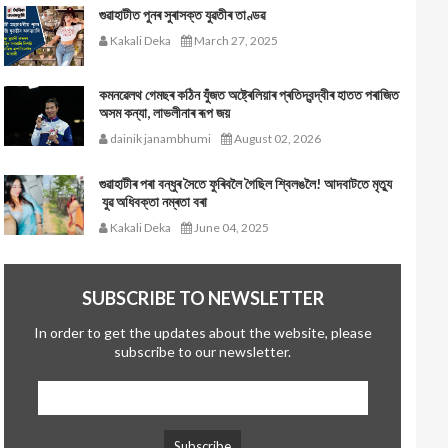
গুৱাহাটীত পুনৰ সুৰাসক্ত যুৱতীৰ তাণ্ডৱ
Kakali Deka
March 27, 2025
কমনৱেলথ গেমছৰ কঠিন যুঁজত অষ্ট্ৰেলিয়াৰ প্ৰতিদ্বন্দ্বীৰ হাতত পৰাজিত
অসম কন্যা, লাভলীনাৰ ৰূপ জয়
dainik janambhumi
August 02, 2026
গুৱাহাটীৰ পৰা বন্ধুৰ সৈতে ফুৰিবলৈ গৈছিল শ্বিলঙলৈ! আদবাটতে মৃত্যু
যুৱ অধিবক্তা নম্ৰতা বৰা
Kakali Deka
June 04, 2025
SUBSCRIBE TO NEWSLETTER
In order to get the updates about the website, please
subscribe to our newsletter.