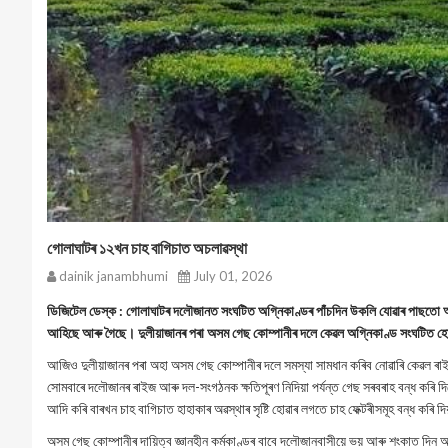
গোলাঘাটৰ ১২খন চাহ বাগিচাত অচলাৱস্থা
dainik janambhumi
July 01, 2026
ডিজিটেল ডেস্ক : গোলাঘাটৰ দলৌজানত সংঘটিত অগ্নিকাণ্ডৰ পাঁচদিন উকলি যোৱাৰ পাছতো অস
আহিছে আৰু গৈছে। দুলীয়াজানৰ পৰা অসম গেছ কোম্পানীৰ দলে কেৱল অগ্নিকাণ্ড সংঘটিত হোৱা ব
আজিও দুলীয়াজানৰ পৰা অহা অসম গেছ কোম্পানীৰ দলে সমস্যা সামধান কৰিব নোৱাৰি কেৱল ৰাইজৰ
সোমবাৰে দলৌজানৰ ৰাইজ আৰু দল-সংগঠনক ক্ষতিপূৰণ নিদিয়া পর্যন্ত গেছ সৰবৰাহ বন্ধ কৰি দিয়ে।
আদি কৰি বাৰখন চাহ বাগিচাত হাহাকাৰ অৱস্থাৰ সৃষ্টি হোৱাৰ লগতে চাহ ফেক্টৰীসমূহ বন্ধ কৰি 
অসম গেছ কোম্পানীৰ দায়িত্ব জ্ঞানহীন কর্মকাণ্ডৰ বাবে দলৌজানবাসীয়ে ভয় আৰু শংকাত দিন 