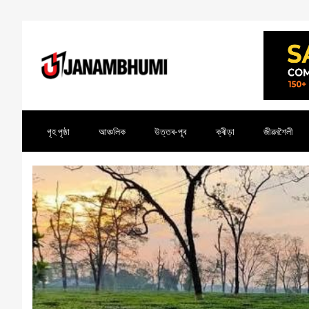
গৃহ পৃষ্ঠা
আঞ্চলিক
উত্তৰ-পূব
ক্ৰীড়া
জীৱনশৈলী