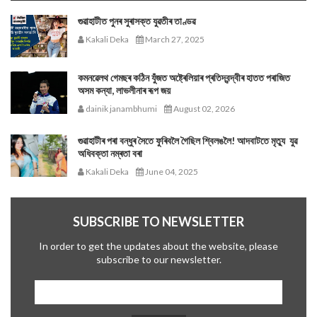
গুৱাহাটীত পুনৰ সুৰাসক্ত যুৱতীৰ তাণ্ডৱ
Kakali Deka
March 27, 2025
কমনৱেলথ গেমছৰ কঠিন যুঁজত অষ্ট্ৰেলিয়াৰ প্ৰতিদ্বন্দ্বীৰ হাতত পৰাজিত
অসম কন্যা, লাভলীনাৰ ৰূপ জয়
dainik janambhumi
August 02, 2026
গুৱাহাটীৰ পৰা বন্ধুৰ সৈতে ফুৰিবলৈ গৈছিল শ্বিলঙলৈ! আদবাটতে মৃত্যু যুৱ
অধিবক্তা নম্ৰতা বৰা
Kakali Deka
June 04, 2025
SUBSCRIBE TO NEWSLETTER
In order to get the updates about the website, please
subscribe to our newsletter.