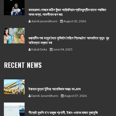
কমনৱেলথ গেমছৰ কঠিন যুঁজত অষ্ট্ৰেলিয়াৰ প্ৰতিদ্বন্দ্বীৰ হাতত পৰাজিত
অসম কন্যা, লাভলীনাৰ ৰূপ জয়
dainik janambhumi
August 02, 2026
গুৱাহাটীৰ পৰা বন্ধুৰ সৈতে ফুৰিবলৈ গৈছিল শ্বিলঙলৈ! আদবাটতে মৃত্যু যুৱ
অধিবক্তা নম্ৰতা বৰা
Kakali Deka
June 04, 2025
RECENT NEWS
ইৰানৰে যুদ্ধত টুটিছে আমেৰিকাৰ অস্ত্ৰ-ভাণ্ডাৰ
Dainik Janambhumi
August 07, 2026
শীঘ্ৰেই মুকলি হ'ব হৰমুজ প্রণালী, ইৰান-ওমানৰ মাজত বুজাবুজি