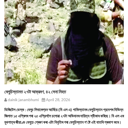
বেলুচিস্তানত ২৭টা আক্রমণ, ৪২ সেনা নিহত
dainik janambhumi
April 28, 2026
ডিজিটেল ডেস্ক : বেলুচ লিবাৰেশ্যন আৰ্মিয়ে (বি এল এ) পাকিস্তানৰ বেলুচিস্তান প্রদেশৰ বিভিন্ন
জিলাত ১৫ এপ্ৰিলৰ পৰা ২৫ এপ্রিললৈ চলোৱা ২৭টা অভিযানৰ দায়িত্ব স্বীকাৰ কৰিছে। বি এল এৰ
মুখপাত্ৰ জীয়াণ্ড বেলুচে প্ৰেৰণ কৰা এটা বিবৃতিৰ পৰা বেলুচিস্তান প'ষ্টে এই বাতৰি প্ৰকাশ কৰে।