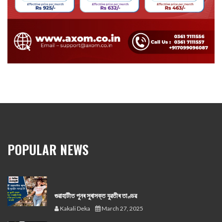
POPULAR NEWS
গুৱাহাটীত পুনৰ সুৰাসক্ত যুৱতীৰ তাণ্ডৱ
Kakali Deka
March 27, 2025