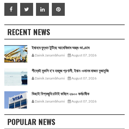
RECENT NEWS
ইৰানৰে যুদ্ধত টুটিছে আমেৰিকাৰ অস্ত্ৰ-ভাণ্ডাৰ
Dainik Janambhumi
August 07, 2026
শীঘ্ৰেই মুকলি হ'ব হৰমুজ প্রণালী, ইৰান-ওমানৰ মাজত বুজাবুজি
Dainik Janambhumi
August 07, 2026
ভিছাই বিশ্বজুৰি চাটাই কৰিলে ২৬০০ কৰ্মচাৰীক
Dainik Janambhumi
August 07, 2026
POPULAR NEWS