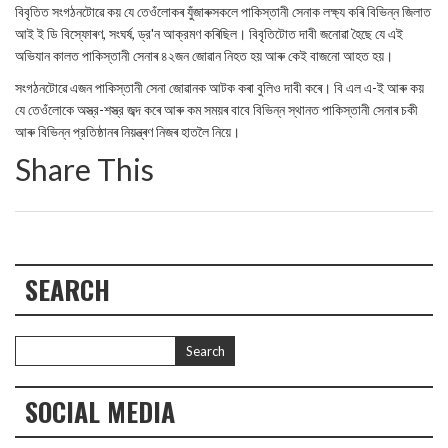
বিবৃতিত সংগঠনটোৱে কয় যে তেওঁলোকৰ যুঁজাৰুসকলে পাকিস্তানী সেনাক লক্ষ্য কৰি বিভিন্ন জিলাত
আই ই ডি বিস্ফোৰণ, সংঘর্ষ, ড্র'ন আক্রমণ কৰিছিল। বিবৃতিটোত দাবী জনোৱা হৈছে যে এই
অভিযান কালত পাকিস্তানী সেনাৰ ৪২জন জোৱান নিহত হয় আৰু কেই বাজনো আহত হয়।
সংগঠনটোৱে এজন পাকিস্তানী সেনা জোৱানক আটক কৰা বুলিও দাবী কৰে। বি এল এ-ই আৰু কয়
যে তেওঁলোকে অস্ত্র-শস্ত্র জব্দ কৰে আৰু কম সময়ৰ বাবে বিভিন্ন স্থানত পাকিস্তানী সেনাৰ চকী
আৰু বিভিন্ন প্রতিষ্ঠানৰ নিয়ন্ত্ৰণ নিজৰ হাতলৈ নিয়ে।
Share This
SEARCH
SOCIAL MEDIA