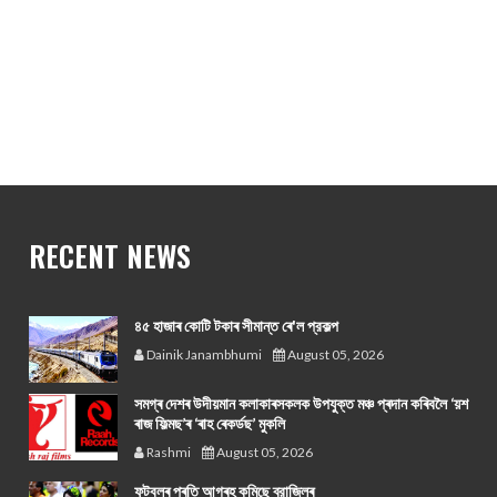
RECENT NEWS
৪৫ হাজাৰ কোটি টকাৰ সীমান্ত ৰে'ল প্রকল্প
Dainik Janambhumi
August 05, 2026
সমগ্ৰ দেশৰ উদীয়মান কলাকাৰসকলক উপযুক্ত মঞ্চ প্ৰদান কৰিবলৈ ‘য়শ
ৰাজ ফিল্মছ’ৰ ‘ৰাহ ৰেকৰ্ডছ’ মুকলি
Rashmi
August 05, 2026
ফুটবলৰ প্ৰতি আগ্ৰহ কমিছে ব্রাজিলৰ