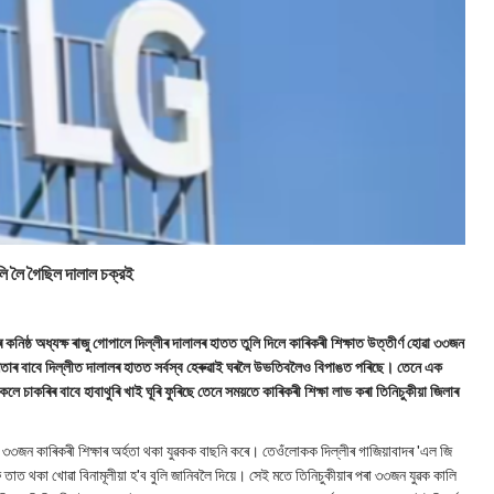
ুলি লৈ গৈছিল দালাল চক্রই
কনিষ্ঠ অধ্যক্ষ ৰাজু গোপালে দিল্লীৰ দালালৰ হাতত তুলি দিলে কাৰিকৰী শিক্ষাত উত্তীৰ্ণ হোৱা ৩৩জন
হীনতাৰ বাবে দিল্লীত দালালৰ হাতত সৰ্বস্ব হেৰুৱাই ঘৰলৈ উভতিবলৈও বিপাঙত পৰিছে। তেনে এক
 চাকৰিৰ বাবে হাবাথুৰি খাই ঘূৰি ফুৰিছে তেনে সময়তে কাৰিকৰী শিক্ষা লাভ কৰা তিনিচুকীয়া জিলাৰ
৩৩জন কাৰিকৰী শিক্ষাৰ অৰ্হতা থকা যুৱকক বাছনি কৰে। তেওঁলোকক দিল্লীৰ গাজিয়াবাদৰ 'এল জি
ু তাত থকা খোৱা বিনামূলীয়া হ'ব বুলি জানিবলৈ দিয়ে। সেই মতে তিনিচুকীয়াৰ পৰা ৩৩জন যুৱক কালি