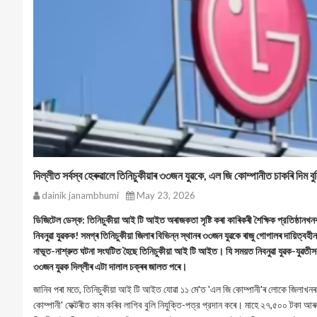
দিল্লীত সৰ্বস্ব হেৰুৱালে তিনিচুকীয়াৰ ৩৩জন যুৱকে, এল জি কোম্পানীত চাকৰি দিম ব
dainik janambhumi
May 23, 2026
ডিজিটেল ডেস্ক: তিনিচুকীয়া আই টি আইত অৰাজকতা সৃষ্টি কৰা কাৰিকৰী শৈক্ষিক প্রতিষ্ঠানখনৰ 
নিবনুৱা যুৱকক! সমগ্ৰ তিনিচুকীয়া জিলাৰ বিভিন্ন স্থানৰ ৩৩জন যুৱকে ৰাজু গোপালৰ দায়িত্ব
নাভূত-নাশ্রুত ঘটনা সংঘটিত হৈছে তিনিচুকীয়া আই টি আইত। যি সময়ত নিবনুৱা যুৱক-যুৱতীসকলে
৩৩জন যুৱক দিল্লীৰ এটা দালাল চক্ৰৰ জালত পৰে।
জানিব পৰা মতে, তিনিচুকীয়া আই টি আইত যোৱা ১১ মে'ত 'এল জি কোম্পানী'ৰ লোকে জিলাখনৰ 
কোম্পানী' ফেক্টৰীত কাম কৰিব লাগিব বুলি নিযুক্তি-পত্র প্রদান কৰে। মাহে ২৭,৫০০ টকা আৰ