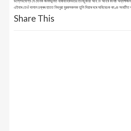
উল্লেখযোগ্য যে দৈনিক জনমভূমিত ধাৰাবাহিকভাৱে তিনিচুকীয়া আই টি আইৰ কনিষ্ঠ অধ্যক্ষজন
এইবাৰ তেওঁ দালাল চক্ৰৰ হাতত নিবনুৱা যুৱকসকলক তুলি দিয়াৰ দৰে অবিবেচক কাণ্ড সংঘটিত
Share This