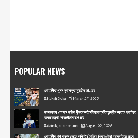
POPULAR NEWS
গুৱাহাটীত পুনৰ সুৰাসক্ত যুৱতীৰ তাণ্ডৱ
Kakali Deka
March 27, 2025
কমনৱেলথ গেমছৰ কঠিন যুঁজত অষ্ট্ৰেলিয়াৰ প্ৰতিদ্বন্দ্বীৰ হাতত পৰাজিত
অসম কন্যা, লাভলীনাৰ ৰূপ জয়
dainik janambhumi
August 02, 2026
গুৱাহাটীৰ পৰা বন্ধুৰ সৈতে ফুৰিবলৈ গৈছিল শ্বিলঙলৈ! আদবাটতে মৃত্যু