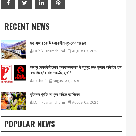
RECENT NEWS
৪৫ হাজাৰ কোটি টকাৰ সীমান্ত ৰে'ল প্রকল্প
Dainik Janambhumi
August 05, 2026
সমগ্ৰ দেশৰ উদীয়মান কলাকাৰসকলক উপযুক্ত মঞ্চ প্ৰদান কৰিবলৈ ‘য়শ
ৰাজ ফিল্মছ’ৰ ‘ৰাহ ৰেকৰ্ডছ’ মুকলি
Rashmi
August 05, 2026
ফুটবলৰ প্ৰতি আগ্ৰহ কমিছে ব্রাজিলৰ
Dainik Janambhumi
August 05, 2026
POPULAR NEWS