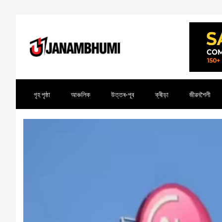
গৃহ পৃষ্ঠা
আঞ্চলিক
উত্তৰ-পূব
ক্ৰীড়া
জীৱনশৈলী