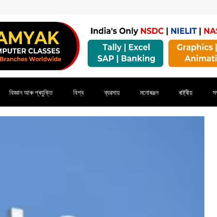
বিজ্ঞান আৰু প্ৰযুক্তি
বিশ্ব
ব্যৱসায়
মনোৰঞ্জন
ৰাষ্ট্ৰীয়
সম