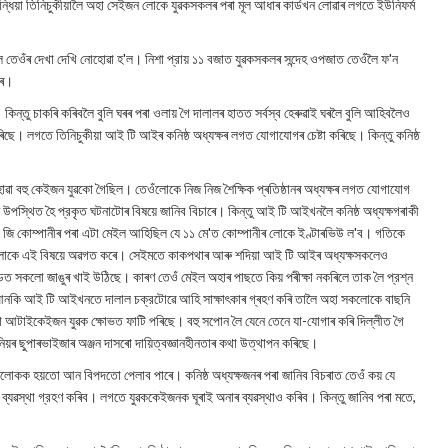
ধিয়া তিনিচুকীয়ালৈ অহা সেইজন লোকে যুৱকসকলৰ পৰা মূল আধাৰ কাৰ্ডখন লোৱাৰ লগতে ইউনিফৰ্ম
ল তেওঁৰ দেখা দেখি নোহোৱা হ'ল। নিশা প্রায় ১১ বজাত যুৱকসকলৰ সন্দেহ ওপজাত তেওঁলৈ ফ'ন
াৰে।
িন্তু চাকৰি কৰিবলৈ বুলি ঘৰৰ পৰা ওলায় গৈ দালালৰ হাতত সৰ্বস্ব হেৰুৱাই ঘৰলৈ বুলি আহিবলৈও
ে। লগতে তিনিচুকীয়া আই টি আইৰ কনিষ্ঠ অধ্যক্ষৰ লগত যোগাযোগৰ চেষ্টা কৰিছে। কিন্তু কনিষ্ঠ
া বহু কেইজন যুৱকো গৈছিল। তেওঁলোকে নিজ নিজ শৈক্ষিক প্ৰতিষ্ঠানৰ অধ্যক্ষৰ লগত যোগাযোগ
উপস্থিত হৈ প্রকৃত ঘটনাটোৰ বিষয়ে জানিব বিচাৰে। কিন্তু আই টি আইখনলৈ কনিষ্ঠ অধ্যক্ষগৰাকী
ি কোম্পানীৰ পৰা এটা মেইল আহিছিল যে ১১ মে'ত কোম্পানীৰ লোকে ইণ্টাৰভিউ ল'ব। গতিকে
ে সকলোকে এই বিষয়ে অৱগত কৰে। সেইমতে কাকপথাৰ আৰু শদিয়া আই টি আইৰ অধ্যক্ষসকলেও
্ডত সকলো জাঙুৰ খাই উঠিছে। কাৰণ তেওঁ মেইল অহাৰ পাছতে কিয় পৰীক্ষা নকৰিলে তাক লৈ প্রশ্ন
আনকি আই টি আইখনতে দালাল চক্রটোৱে আহি সাক্ষাৎকাৰ গ্ৰহণ কৰি তালৈ অহা সকলোকে বাছনি
োৱা আটাইকেইজন যুৱক ক্ষোভত ফাটি পৰিছে। বহু সপোন লৈ যেনে তেনে যা-যোগাৰ কৰি দিল্লীত গৈ
িয়ৰ ছুপাৰভাইজাৰ অঞ্জন দাসৰো দায়িত্বজ্ঞানহীনতাৰ কথা উত্থাপন কৰিছে।
ঁলোকক হয়তো আন বিপদতো পেলাব পাৰে। কনিষ্ঠ অধ্যক্ষজনৰ পৰা জানিব বিচৰাত তেওঁ কয় যে
ব্যৱস্থা গ্রহণ কৰিব। লগতে যুৱককেইজনক ঘূৰাই অনাৰ ব্যৱস্থাও কৰিব। কিন্তু জানিব পৰা মতে,