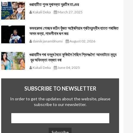
গুৱাহাটীত পুনৰ সুৰাসক্ত যুৱতীৰ তাণ্ডৱ
Kakali Deka
March 27, 2025
কমনৱেলথ গেমছৰ কঠিন যুঁজত অষ্ট্ৰেলিয়াৰ প্ৰতিদ্বন্দ্বীৰ হাতত পৰাজিত
অসম কন্যা, লাভলীনাৰ ৰূপ জয়
dainik janambhumi
August 02, 2026
গুৱাহাটীৰ পৰা বন্ধুৰ সৈতে ফুৰিবলৈ গৈছিল শ্বিলঙলৈ! আদবাটতে মৃত্যু
যুৱ অধিবক্তা নম্ৰতা বৰা
Kakali Deka
June 04, 2025
SUBSCRIBE TO NEWSLETTER
In order to get the updates about the website, please
subscribe to our newsletter.