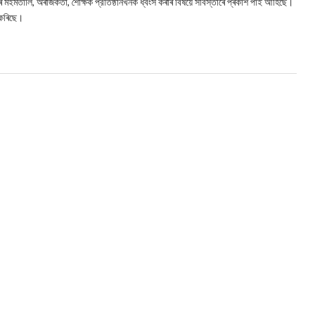
ৰ মইমতালি, অৰাজকতা, শৈক্ষিক প্রতিষ্ঠানখনক ধ্বংস কৰাৰ বিষয়ে সবিস্তাৰে প্ৰকাশ পাই আহিছে।
 কৰিছে।