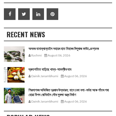
RECENT NEWS
অসমৰ বানাক্ৰান্তালৈ সহায়ৰ হাত বিহাৰৰ ৰিপুৰাজ ফাউণ্ডেশ্যনৰ
Rashmi
August 06, 2026
দ্রুতগতিত বাঢ়িছে খাদ্য-সামগ্ৰীৰ দাম
Dainik Janambhumi
August 06, 2026
শিৱসাগৰৰ অভিজিত দুৱৰাৰ উদ্ভাৱন; বানে ঢকা নলা-নৰ্দমা আৰু গাঁতৰ পৰা
হোৱা বিপদ ৰোধিবলৈ সৌৰ সুৰক্ষা যন্ত্ৰ নিৰ্মাণ
Dainik Janambhumi
August 06, 2026