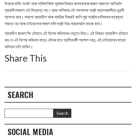
ইন্ধনৰ বৰ্ধিত সংকট আৰু পাৰিপাৰ্শ্বিক সুৰক্ষাৰ বিষয়ত জনসাধাৰণৰ মাজত সজাগতা আনিবলৈ
ন্যায়াধীশসকলে এই সিদ্ধান্ত লয়। ন্যায় পালিকাৰ এই পদক্ষেপক লক্ষ্ণৌ মহানগৰবাসীয়ে ভূয়সী
প্রশংসা কৰে। সকলো ন্যায়াধীশ আৰু ন্যায়িক বিষয়াই কালি পুৱা লক্ষ্ণৌৰ ডালিবাঘৰ সত্ৰগৃহত
সমবেত হয় আৰু চাইকেলেৰে সমদল কৰি লক্ষ্ণৌ উচ্চ ন্যায়ালয়লৈ যাত্ৰা কৰে।
ন্যায়াধীশ ৰাজেশ সিং চৌহানে এই বিশেষ অভিযানৰ নেতৃত্ব দিয়ে। এই বিষয়ত ন্যায়াধীশ চৌহানে
কয় যে এই বিশেষ অভিযান মাত্র এদিনৰ বাবে প্রতীকধর্মী পদক্ষেপ নহয়, এই চাইকেলেৰে যাত্রা
অভিযান চলি থাকিব।
Share This
SEARCH
SOCIAL MEDIA