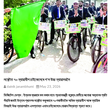
লক্ষ্ণৌত ৭০ ন্যায়াধীশ চাইকেলেৰে গ'ল উচ্চ ন্যায়ালয়লৈ
dainik janambhumi
May 23, 2026
ডিজিটেল ডেস্ক : ইন্ধনৰ ব্যৱহাৰ কম কৰাৰ বাবে প্রধানমন্ত্রী নৰেন্দ্ৰ মোদীয়ে জনোৱা অহ্বানৰ প্ৰতি
সঁহাৰি জনাই উত্তৰ প্ৰদেশৰ লক্ষ্ণৌত শুকুৰবাৰে ৭০গৰাকীতকৈ অধিক ন্যায়াধীশ আৰু ন্যায়িক
বিষয়াই উচ্চ ন্যায়ালয়লৈ এসপ্তাহত এবাৰ চাইকেলেৰে যোৱাৰ সিদ্ধান্ত গ্রহণ কৰে।