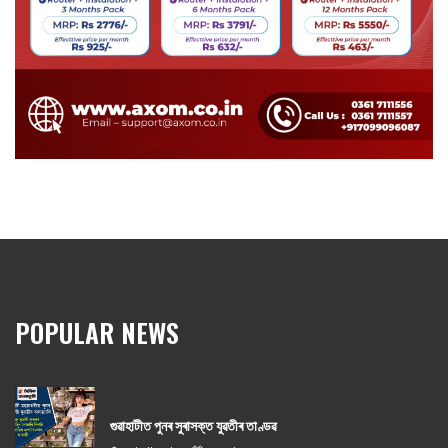
POPULAR NEWS
গুৱাহাটীত পুনৰ সুৰাসক্ত যুৱতীৰ তাণ্ডৱ