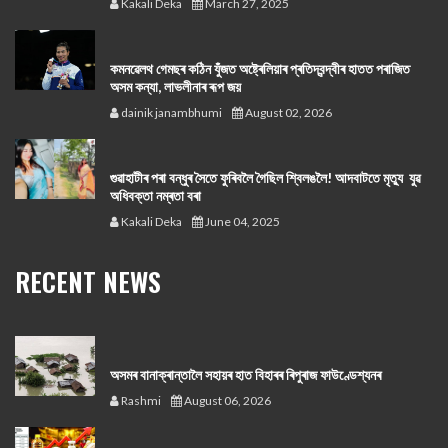
Kakali Deka
March 27, 2025
কমনৱেলথ গেমছৰ কঠিন যুঁজত অষ্ট্ৰেলিয়াৰ প্ৰতিদ্বন্দ্বীৰ হাতত পৰাজিত
অসম কন্যা, লাভলীনাৰ ৰূপ জয়
dainik janambhumi
August 02, 2026
গুৱাহাটীৰ পৰা বন্ধুৰ সৈতে ফুৰিবলৈ গৈছিল শ্বিলঙলৈ! আদবাটতে মৃত্যু যুৱ
অধিবক্তা নম্ৰতা বৰা
Kakali Deka
June 04, 2025
RECENT NEWS
অসমৰ বানাক্ৰান্তালৈ সহায়ৰ হাত বিহাৰৰ ৰিপুৰাজ ফাউণ্ডেশ্যনৰ
Rashmi
August 06, 2026