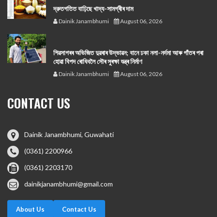
দ্রুতগতিত বাঢ়িছে খাদ্য-সামগ্ৰীৰ দাম
Dainik Janambhumi
August 06, 2026
শিৱসাগৰৰ অভিজিত দুৱৰাৰ উদ্ভাৱন; বানে ঢকা নলা-নৰ্দমা আৰু গাঁতৰ পৰা
হোৱা বিপদ ৰোধিবলৈ সৌৰ সুৰক্ষা যন্ত্ৰ নিৰ্মাণ
Dainik Janambhumi
August 06, 2026
CONTACT US
Dainik Janambhumi, Guwahati
(0361) 2200966
(0361) 2203170
dainikjanambhumi@gmail.com
About Us
Contact Us