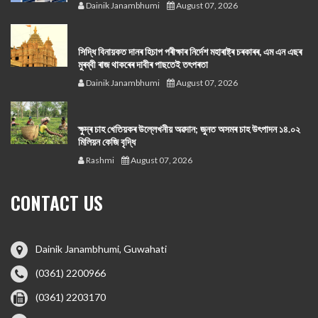
Dainik Janambhumi
August 07, 2026
সিদ্ধি বিনায়কত দানৰ হিচাপ পৰীক্ষাৰ নিৰ্দেশ মহাৰাষ্ট্ৰ চৰকাৰৰ, এম এন এছৰ
মুৰব্বী ৰাজ থাকৰেৰ দাবীৰ পাছতেই তৎপৰতা
Dainik Janambhumi
August 07, 2026
ক্ষুদ্ৰ চাহ খেতিয়কৰ উল্লেখনীয় অৱদান; জুনত অসমৰ চাহ উৎপাদন ১৪.০২
মিলিয়ন কেজি বৃদ্ধি
Rashmi
August 07, 2026
CONTACT US
Dainik Janambhumi, Guwahati
(0361) 2200966
(0361) 2203170