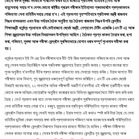
কোনো ধৰণৰ সুৰুঙা নথকাকৈ পৰিচালন কৰাৰ বাবে ভাৰতীয় প্ৰতিৰক্ষা বাহিনীৰ (সেনা আৰু
বায়ুসেনাৰ) সহায় ল'ব দেশৰ কোনো ৰাষ্ট্ৰীয় প্ৰৱেশ পৰীক্ষাৰ ইতিহাসত প্ৰথমবাৰলৈ প্ৰশ্নকাকতৰ
পৰিবহণত সেনা বাহিনীৰ সহায় লোৱা হ'ব। এই প্রসংগত বৃহস্পতিবাৰে প্ৰতিৰক্ষা মন্ত্ৰী ৰাজনাথ
সিঙৰ বাসভৱনত এখন উচ্চ পৰ্যায়ৰ বৈঠক অনুষ্ঠিত হয় বৈঠকত ৰাজনাথ সিঙৰ উপৰি কেন্দ্ৰীয়
শিক্ষামন্ত্রী ধর্মেন্দ্র প্রধানকে ধৰি কেইবাজনো জ্যেষ্ঠ মন্ত্রী, নেশ্যনেল টেষ্টিং এজেঞ্চি (এন টি এ) আৰু
শিক্ষা মন্ত্ৰ্যালয়ৰ উচ্চ পৰ্যায়ৰ বিষয়াসকল উপস্থিত আছিল। বৈঠকত প্রশ্ন কাকত তৈয়াৰ কৰা, ছপা
কৰা, পৰিবহণ, সুৰক্ষা আৰু পৰীক্ষা কেন্দ্ৰলৈ সুৰক্ষিতভাৱে যোগান ধৰাৰ সম্পূৰ্ণ শৃংখলাৰ সমীক্ষা কৰা
হয়।
ধর্মেন্দ্ৰ প্রধানে ইউ পি এছ চিৰ পৰীক্ষাৰ দৰে নীট-ইউ জিৰ প্ৰশ্নকাকত পৰিবহণৰ বাবে সেনা আৰু
বায়ু সেনাৰ সহায় বিচাৰিছিল আৰু প্ৰতিৰক্ষা মন্ত্ৰ্যালয়ে ইয়াত সন্মতি জনায়। প্রধানে জনোৱা মতে
পুনৰ অনুষ্ঠিত হ'বলগীয়া নীটৰ প্ৰশ্ন কাকত পৰিবহণত বায় সেনায়ো সহায় কৰিব। ইয়াৰ আগতে নীট
পৰীক্ষাত ডাক বিভাগ, গৃহ মন্ত্র্যালয়ে গুৰুত্বপূৰ্ণ ভূমিকা পালন কৰিছিল। এন টি এৰ এজন জ্যেষ্ঠ
বিষয়াই জনোৱ মতে, ২২ লাখতকৈ অধিক পৰীক্ষাৰ্থী অৱতীৰ্ণ হ'বলগীয়া এই পৰীক্ষা ত্রুটীহীন আৰু
কোনো ধৰণৰ অনিয়ম নোহোৱাকৈ অনুষ্ঠিত কৰোৱাৰ বাবে বিভিন্ন মন্ত্ৰ্যালয়ৰ সৈতে মিলি কাম কৰি থকা
হৈছে। তেওঁ প্রকাশ কৰা মতে দেশৰ সকলো পৰীক্ষা কেন্দ্ৰলৈ সুৰক্ষিতভাৱে প্রশ্নকাকত যোগান ধৰাত
সেনা বাহিনীক সহায় লোৱা হ'ব। বৰষুণ, ধুমুহাৰ দৰে প্ৰতিকূল পৰিস্থিতিত প্রশ্ন কাকত পৰীক্ষা
কেন্দ্ৰলৈ নিয়াৰ কামত বায়ু সেনাই সহায় কৰিব। ইয়াৰ লগতে এই কথাও স্পষ্ট কৰি দিয়া হৈছে যে সেনা
বাহিনীৰ ভূমিকা কেৱল সমন্বয় ৰক্ষা কৰি প্ৰশ্নকাকতৰ পৰিবহণ আৰু বতৰৰ দৰে জৰুৰী পৰিস্থিতিত
প্ৰশ্নকাকত পৰীক্ষা কেন্দ্ৰলৈ নিৰাপদে নিয়াৰ দৰে কামতে সীমিত হৈ থাকিব। পৰীক্ষা-নিৰীক্ষণত
সেনাক কামত লগোৱা নহয়। সেনাৰ উপৰি পৰীক্ষা পৰিচালনাত কেন্দ্রীয় গৃহ মন্ত্ৰ্যালয়, তথ্য আৰু