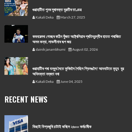
গুৱাহাটীত পুনৰ সুৰাসক্ত যুৱতীৰ তাণ্ডৱ
Kakali Deka
March 27, 2025
কমনৱেলথ গেমছৰ কঠিন যুঁজত অষ্ট্ৰেলিয়াৰ প্ৰতিদ্বন্দ্বীৰ হাতত পৰাজিত
অসম কন্যা, লাভলীনাৰ ৰূপ জয়
dainik janambhumi
August 02, 2026
গুৱাহাটীৰ পৰা বন্ধুৰ সৈতে ফুৰিবলৈ গৈছিল শ্বিলঙলৈ! আদবাটতে মৃত্যু যুৱ
অধিবক্তা নম্ৰতা বৰা
Kakali Deka
June 04, 2025
RECENT NEWS
ভিছাই বিশ্বজুৰি চাটাই কৰিলে ২৬০০ কৰ্মচাৰীক