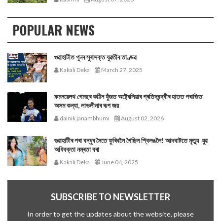
POPULAR NEWS
গুৱাহাটীত পুনৰ সুৰাসক্ত যুৱতীৰ তাণ্ডৱ
Kakali Deka
March 27, 2025
কমনৱেলথ গেমছৰ কঠিন যুঁজত অষ্ট্ৰেলিয়াৰ প্ৰতিদ্বন্দ্বীৰ হাতত পৰাজিত
অসম কন্যা, লাভলীনাৰ ৰূপ জয়
dainik janambhumi
August 02, 2026
গুৱাহাটীৰ পৰা বন্ধুৰ সৈতে ফুৰিবলৈ গৈছিল শ্বিলঙলৈ! আদবাটতে মৃত্যু যুৱ
অধিবক্তা নম্ৰতা বৰা
Kakali Deka
June 04, 2025
SUBSCRIBE TO NEWSLETTER
In order to get the updates about the website, please