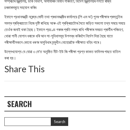
সম্প্ৰচাৰ মন্ত্ৰ্যালয়, ডাক বিভাগ, অসামৰিক বিমান পৰিবহণ, বিদেশ মন্ত্ৰ্যালয়ৰ লগতে ৰাজ্য
চৰকাৰসমূহে সহযোগ কৰিব
ইফালে প্রধানমন্ত্রী নৰেন্দ্ৰ মোদী তথা প্ৰধানমন্ত্ৰীৰ কাৰ্যালয়ে (পি এম অ') পুনৰ পৰীক্ষাৰ প্ৰস্তুতিৰ
সমগ্ৰ প্ৰক্ৰিয়াতো নিজে দৃষ্টি ৰাখিছে আৰু এই প্ৰক্ৰিয়াটোৰ সৈতে জড়িত সকলো তথ্য সময়ে সময়ে
তেওঁক জনাই থকা হৈছে। ইফালে প্রচণ্ড গৰমৰ প্ৰতি লক্ষ্য ৰাখি পৰীক্ষাৰ সময়ত প্ৰাৰ্থীৰ পৰিবহণ,
খোৱা পানী যোগান ধৰাকে ধৰি আন সা-সুবিধাসমূহ উপলব্ধ কৰিবলৈ নিৰ্দেশ দিয়া হৈছে যাতে
পৰীক্ষাৰ্থীসকলে কোনো ধৰণৰ অসুবিধাৰ সন্মুখীন নোহোৱাকৈ পৰীক্ষাত বহিব পাৰে।
উল্লেখযোগ্য যে যোৱা ৩ মে'ত অনুষ্ঠিত নীট-ইউ জি পৰীক্ষা প্রশ্ন কাকত ফাদিলৰ পাছত বাতিল
কৰা হয়।
Share This
SEARCH