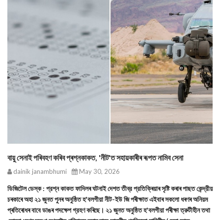
বায়ু সেনাই পৰিবহণ কৰিব প্ৰশ্নকাকত, 'নীট'ত সহায়কাৰীৰ ৰূপত নামিব সেনা
dainik janambhumi
May 30, 2026
ডিজিটেল ডেস্ক : প্রশ্ন কাকত ফাদিলৰ ঘটনাই দেশত তীব্র প্রতিক্ৰিয়াৰ সৃষ্টি কৰাৰ পাছত কেন্দ্রীয়
চৰকাৰে অহা ২১ জুনত পুনৰ অনুষ্ঠিত হ'বলগীয়া নীট-ইউ জি পৰীক্ষাত এইবাৰ সকলো ধৰণৰ অনিয়ম
প্ৰতিৰোধৰ বাবে ডাঙৰ পদক্ষেপ গ্রহণ কৰিছে। ২১ জুনত অনুষ্ঠিত হ'বলগীয়া পৰীক্ষা ত্রুটীহীন তথা