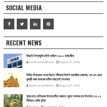
SOCIAL MEDIA
RECENT NEWS
ভিছাই বিশ্বজুৰি চাটাই কৰিলে ২৬০০ কৰ্মচাৰীক
Dainik Janambhumi
August 07, 2026
সিদ্ধি বিনায়কত দানৰ হিচাপ পৰীক্ষাৰ নিৰ্দেশ মহাৰাষ্ট্ৰ চৰকাৰৰ, এম এন এছৰ
মুৰব্বী ৰাজ থাকৰেৰ দাবীৰ পাছতেই তৎপৰতা
Dainik Janambhumi
August 07, 2026
ক্ষুদ্ৰ চাহ খেতিয়কৰ উল্লেখনীয় অৱদান; জুনত অসমৰ চাহ উৎপাদন ১৪.০২
মিলিয়ন কেজি বৃদ্ধি
Rashmi
August 07, 2026