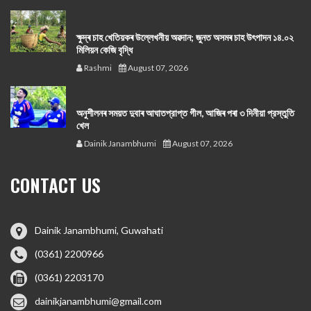
ক্ষুদ্ৰ চাহ খেতিয়কৰ উল্লেখনীয় অৱদান; জুনত অসমৰ চাহ উৎপাদন ১৪.০২
মিলিয়ন কেজি বৃদ্ধি
Rashmi
August 07, 2026
অনুশীলনৰ সময়ত দুবাৰ আঘাতপ্রাপ্ত গীল, আজিৰ পৰা ৩ দিনীয়া প্রস্তুতি
খেল
Dainik Janambhumi
August 07, 2026
CONTACT US
Dainik Janambhumi, Guwahati
(0361) 2200966
(0361) 2203170
dainikjanambhumi@gmail.com