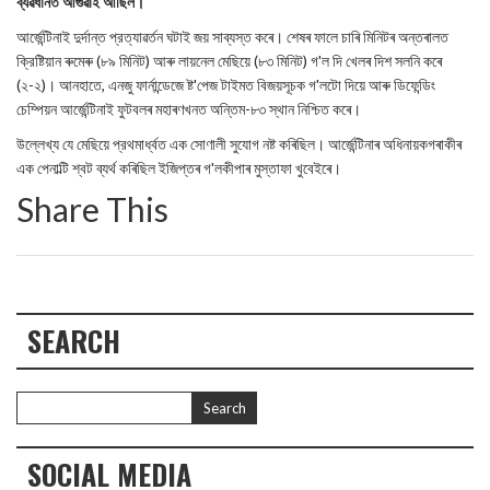
ব্যৱধানত আগুৱাই আছিল।
আর্জেন্টিনাই দুর্দান্ত প্রত্যাৱৰ্তন ঘটাই জয় সাব্যস্ত কৰে। শেষৰ ফালে চাৰি মিনিটৰ অন্তৰালত
ক্রিষ্টিয়ান ৰুমেৰু (৮৯ মিনিট) আৰু লায়নেল মেছিয়ে (৮৩ মিনিট) গ'ল দি খেলৰ দিশ সলনি কৰে
(২-২)। আনহাতে, এনজু ফার্নান্ডেজে ষ্ট'পেজ টাইমত বিজয়সূচক গ'লটো দিয়ে আৰু ডিফেন্ডিং
চেম্পিয়ন আর্জেন্টিনাই ফুটবলৰ মহাৰণখনত অন্তিম-৮৩ স্থান নিশ্চিত কৰে।
উল্লেখ্য যে মেছিয়ে প্রথমার্ধ্বত এক সোণালী সুযোগ নষ্ট কৰিছিল। আর্জেন্টিনাৰ অধিনায়কগৰাকীৰ
এক পেনাল্টি শ্বট ব্যর্থ কৰিছিল ইজিপ্তৰ গ'লকীপাৰ মুস্তাফা খুবেইৰে।
Share This
SEARCH
SOCIAL MEDIA