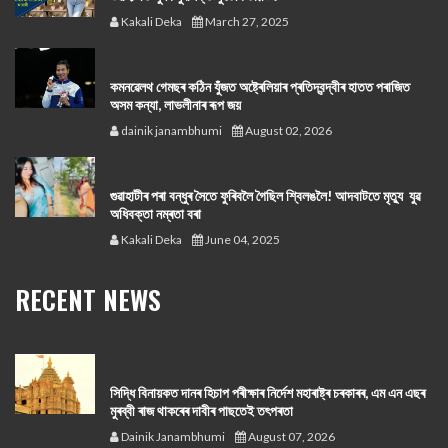
Kakali Deka
March 27, 2025
কমনৱেলথ গেমছৰ কঠিন যুঁজত অষ্ট্ৰেলিয়াৰ প্ৰতিদ্বন্দ্বীৰ হাতত পৰাজিত
অসম কন্যা, লাভলীনাৰ ৰূপ জয়
dainik janambhumi
August 02, 2026
গুৱাহাটীৰ পৰা বন্ধুৰ সৈতে ফুৰিবলৈ গৈছিল শ্বিলঙলৈ! আদবাটতে মৃত্যু যুৱ
অধিবক্তা নম্ৰতা বৰা
Kakali Deka
June 04, 2025
RECENT NEWS
সিদ্ধি বিনায়কত দানৰ হিচাপ পৰীক্ষাৰ নিৰ্দেশ মহাৰাষ্ট্ৰ চৰকাৰৰ, এম এন এছৰ
মুৰব্বী ৰাজ থাকৰেৰ দাবীৰ পাছতেই তৎপৰতা
Dainik Janambhumi
August 07, 2026