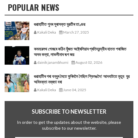
POPULAR NEWS
গুৱাহাটীত পুনৰ সুৰাসক্ত যুৱতীৰ তাণ্ডৱ
Kakali Deka
March 27, 2025
কমনৱেলথ গেমছৰ কঠিন যুঁজত অষ্ট্ৰেলিয়াৰ প্ৰতিদ্বন্দ্বীৰ হাতত পৰাজিত
অসম কন্যা, লাভলীনাৰ ৰূপ জয়
dainik janambhumi
August 02, 2026
গুৱাহাটীৰ পৰা বন্ধুৰ সৈতে ফুৰিবলৈ গৈছিল শ্বিলঙলৈ! আদবাটতে মৃত্যু যুৱ
অধিবক্তা নম্ৰতা বৰা
Kakali Deka
June 04, 2025
SUBSCRIBE TO NEWSLETTER
In order to get the updates about the website, please
subscribe to our newsletter.