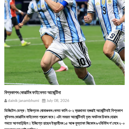
বিশ্বকাপৰ কোৱাৰ্টাৰ ফাইনেলত আর্জেন্টিনা
dainik janambhumi
July 08, 2026
ডিজিটেল ডেস্ক : ইজিপ্তক ৰোমাঞ্চকৰ খেলত কালি ৩-২ ব্যৱধানত হৰুৱাই আর্জেন্টিনাই বিশ্বকাপ
ফুটবলৰ কোৱাৰ্টাৰ ফাইনেলত প্ৰৱেশ কৰে। এটা সময়ত আর্জেন্টিনাই বৃহৎ অঘটনৰ চিকাৰ হোৱাৰ
পথতে আগবাঢ়িছিল। ইজিপ্তে য়াছেৰ ইব্রাহীমৰ ১৫ আৰু মুস্তাফা জিকোৰ ৬৭মিনিটৰ গ'লেৰে ২-০