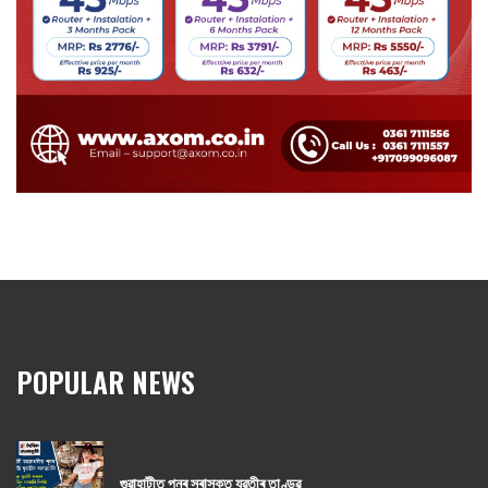
POPULAR NEWS
গুৱাহাটীত পুনৰ সুৰাসক্ত যুৱতীৰ তাণ্ডৱ