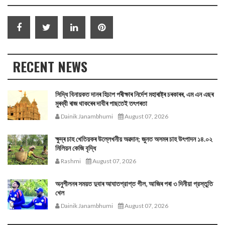
RECENT NEWS
সিদ্ধি বিনায়কত দানৰ হিচাপ পৰীক্ষাৰ নিৰ্দেশ মহাৰাষ্ট্ৰ চৰকাৰৰ, এম এন এছৰ
মুৰব্বী ৰাজ থাকৰেৰ দাবীৰ পাছতেই তৎপৰতা
Dainik Janambhumi
August 07, 2026
ক্ষুদ্ৰ চাহ খেতিয়কৰ উল্লেখনীয় অৱদান; জুনত অসমৰ চাহ উৎপাদন ১৪.০২
মিলিয়ন কেজি বৃদ্ধি
Rashmi
August 07, 2026
অনুশীলনৰ সময়ত দুবাৰ আঘাতপ্রাপ্ত গীল, আজিৰ পৰা ৩ দিনীয়া প্রস্তুতি
খেল
Dainik Janambhumi
August 07, 2026