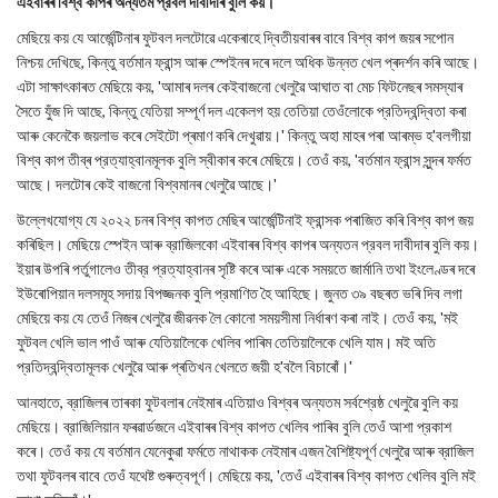
এইবাৰৰ বিশ্ব কাপৰ অন্যতম প্রবল দাবীদাৰ বুলি কয়।
মেছিয়ে কয় যে আর্জেন্টিনাৰ ফুটবল দলটোৱে একেৰাহে দ্বিতীয়বাৰৰ বাবে বিশ্ব কাপ জয়ৰ সপোন
নিশ্চয় দেখিছে, কিন্তু বর্তমান ফ্রান্স আৰু স্পেইনৰ দৰে দলে অধিক উন্নত খেল প্ৰদৰ্শন কৰি আছে।
এটা সাক্ষাৎকাৰত মেছিয়ে কয়, 'আমাৰ দলৰ কেইবাজনো খেলুৱৈ আঘাত বা মেচ ফিটনেছৰ সমস্যাৰ
সৈতে যুঁজ দি আছে, কিন্তু যেতিয়া সম্পূর্ণ দল একেলগ হয় তেতিয়া তেওঁলোকে প্রতিদ্বন্দ্বিতা কৰা
আৰু কেনেকৈ জয়লাভ কৰে সেইটো প্ৰমাণ কৰি দেখুৱায়।' কিন্তু অহা মাহৰ পৰা আৰম্ভ হ'বলগীয়া
বিশ্ব কাপ তীব্ৰ প্রত্যাহ্বানমূলক বুলি স্বীকাৰ কৰে মেছিয়ে। তেওঁ কয়, 'বর্তমান ফ্রান্স সুন্দৰ ফৰ্মত
আছে। দলটোৰ কেই বাজনো বিশ্বমানৰ খেলুৱৈ আছে।'
উল্লেখযোগ্য যে ২০২২ চনৰ বিশ্ব কাপত মেছিৰ আর্জেন্টিনাই ফ্রান্সক পৰাজিত কৰি বিশ্ব কাপ জয়
কৰিছিল। মেছিয়ে স্পেইন আৰু ব্রাজিলকো এইবাৰৰ বিশ্ব কাপৰ অন্যতন প্রবল দাবীদাৰ বুলি কয়।
ইয়াৰ উপৰি পর্তুগালেও তীব্র প্রত্যাহ্বানৰ সৃষ্টি কৰে আৰু একে সময়তে জার্মানি তথা ইংলেণ্ডৰ দৰে
ইউৰোপিয়ান দলসমূহ সদায় বিপজ্জনক বুলি প্রমাণিত হৈ আহিছে। জুনত ৩৯ বছৰত ভৰি দিব লগা
মেছিয়ে কয় যে তেওঁ নিজৰ খেলুৱৈ জীৱনক লৈ কোনো সময়সীমা নির্ধাৰণ কৰা নাই। তেওঁ কয়, 'মই
ফুটবল খেলি ভাল পাওঁ আৰু যেতিয়ালৈকে খেলিব পাৰিম তেতিয়ালৈকে খেলি যাম। মই অতি
প্রতিদ্বন্দ্বিতামূলক খেলুৱৈ আৰু প্ৰতিখন খেলতে জয়ী হ'বলৈ বিচাৰোঁ।'
আনহাতে, ব্রাজিলৰ তাৰকা ফুটবলাৰ নেইমাৰ এতিয়াও বিশ্বৰ অন্যতম সর্বশ্রেষ্ঠ খেলুৱৈ বুলি কয়
মেছিয়ে। ব্রাজিলিয়ান ফৰৱাৰ্ডজনে এইবাৰৰ বিশ্ব কাপত খেলিব পাৰিব বুলি তেওঁ আশা প্রকাশ
কৰে। তেওঁ কয় যে বর্তমান যেনেকুৱা ফৰ্মতে নাথাকক নেইমাৰ এজন বৈশিষ্ট্যপূর্ণ খেলুৱৈ আৰু ব্রাজিল
তথা ফুটবলৰ বাবে তেওঁ যথেষ্ট গুৰুত্বপূর্ণ। মেছিয়ে কয়, 'তেওঁ এইবাৰৰ বিশ্ব কাপত খেলিব বুলি মই