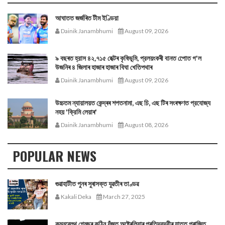
আঘাতত জৰ্জৰিত টীম ইণ্ডিয়া
Dainik Janambhumi
August 09, 2026
৯ বছৰত হ্রাস ৪২,৭১৫ হেক্টৰ কৃষিভূমি, প্রলয়ংকৰী বানত পোেত গ'ল
উজনিৰ ৪ জিলাৰ হাজাৰ হাজাৰ বিঘা খেতিপথাৰ
Dainik Janambhumi
August 09, 2026
উচ্চতম ন্যায়ালয়ত কেন্দ্ৰৰ শপতনামা, এছ চি, এছ টিৰ সংৰক্ষণত প্রযোজ্য
নহয় 'ক্রিমি লেয়াৰ'
Dainik Janambhumi
August 08, 2026
POPULAR NEWS
গুৱাহাটীত পুনৰ সুৰাসক্ত যুৱতীৰ তাণ্ডৱ
Kakali Deka
March 27, 2025
কমনৱেলথ গেমছৰ কঠিন যুঁজত অষ্ট্ৰেলিয়াৰ প্ৰতিদ্বন্দ্বীৰ হাতত পৰাজিত