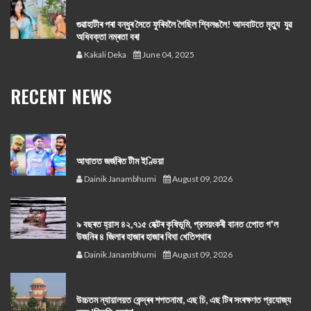
গুৱাহাটীৰ পৰা বন্ধুৰ সৈতে ফুৰিবলৈ গৈছিল শ্বিলঙলৈ! আদবাটতে মৃত্যু যুৱ
অধিবক্তা নম্ৰতা বৰা
Kakali Deka
June 04, 2025
RECENT NEWS
আঘাতত জৰ্জৰিত টীম ইণ্ডিয়া
Dainik Janambhumi
August 09, 2026
৯ বছৰত হ্রাস ৪২,৭১৫ হেক্টৰ কৃষিভূমি, প্রলয়ংকৰী বানত পোেত গ'ল
উজনিৰ ৪ জিলাৰ হাজাৰ হাজাৰ বিঘা খেতিপথাৰ
Dainik Janambhumi
August 09, 2026
উচ্চতম ন্যায়ালয়ত কেন্দ্ৰৰ শপতনামা, এছ চি, এছ টিৰ সংৰক্ষণত প্রযোজ্য