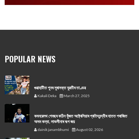
POPULAR NEWS
গুৱাহাটীত পুনৰ সুৰাসক্ত যুৱতীৰ তাণ্ডৱ
Kakali Deka
March 27, 2025
কমনৱেলথ গেমছৰ কঠিন যুঁজত অষ্ট্ৰেলিয়াৰ প্ৰতিদ্বন্দ্বীৰ হাতত পৰাজিত
অসম কন্যা, লাভলীনাৰ ৰূপ জয়
dainik janambhumi
August 02, 2026