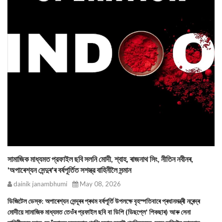
সামাজিক মাধ্যমত প্রফাইল ছবি সলনি মোদী, শ্বাহ, ৰাজনাথ সিং, নীতিন নবীনৰ,
'অপাৰেশ্যন সেন্দুৰ'ৰ বর্ষপূর্তিত সশস্ত্র বাহিনীলৈ সন্মান
dainik janambhumi
May 08, 2026
ডিজিটেল ডেস্ক: অপাৰেশ্যন সেন্দূৰৰ প্ৰথম বৰ্ষপূর্তি উপলক্ষে বৃহস্পতিবাৰে প্ৰধানমন্ত্ৰী নৰেন্দ্ৰ
মোদীয়ে সামাজিক মাধ্যমত তেওঁৰ প্রফাইল ছবি বা ডিপি (ডিছপ্লে' পিকছাৰ) আৰু সেনা