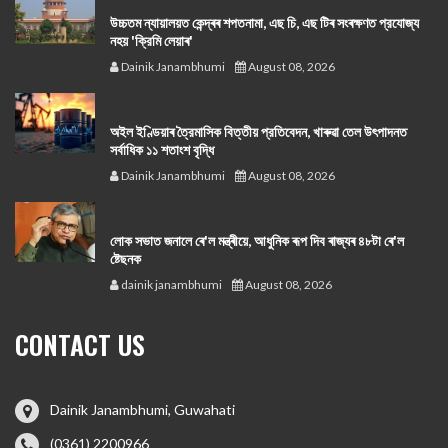
উচ্চতম ন্যায়ালয়ত কেন্দ্ৰৰ শপতনামা, এছ চি, এছ টিৰ সংৰক্ষণত প্রযোজ্য
নহয় 'ক্রিমি লেয়াৰ'
Dainik Janambhumi
August 08, 2026
অইল ইণ্ডিয়াৰ ত্রৈমাসিক বিত্তীয় প্রতিবেদন, খাৰুৱা তেল উৎপাদনত
সর্বাধিক ১১ শতাংশ বৃদ্ধি
Dainik Janambhumi
August 08, 2026
লোক সভাত জনালে ৰে'ল মন্ত্ৰীয়ে, আধুনিক ৰূপ দিব ৰাজ্যৰ ৪৮টা ৰে'ল
ষ্টেছনক
dainik janambhumi
August 08, 2026
CONTACT US
Dainik Janambhumi, Guwahati
(0361) 2200966