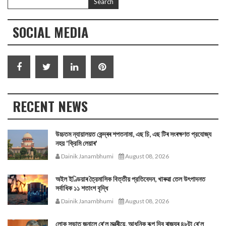
SOCIAL MEDIA
RECENT NEWS
উচ্চতম ন্যায়ালয়ত কেন্দ্ৰৰ শপতনামা, এছ চি, এছ টিৰ সংৰক্ষণত প্রযোজ্য
নহয় 'ক্রিমি লেয়াৰ'
Dainik Janambhumi
August 08, 2026
অইল ইণ্ডিয়াৰ ত্রৈমাসিক বিত্তীয় প্রতিবেদন, খাৰুৱা তেল উৎপাদনত
সর্বাধিক ১১ শতাংশ বৃদ্ধি
Dainik Janambhumi
August 08, 2026
লোক সভাত জনালে ৰে'ল মন্ত্ৰীয়ে, আধুনিক ৰূপ দিব ৰাজ্যৰ ৪৮টা ৰে'ল