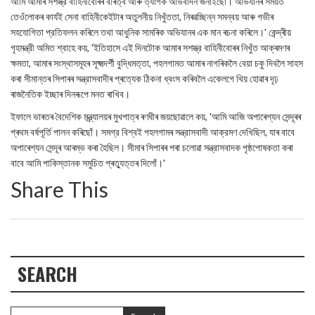
আমি আমাৰ সশস্ত্র বাহিনীবোৰৰ বীৰত্ব আৰু ত্যাগক অভিবাদন জনাইছোঁ। অভিযানৰ সময়ত
তেওঁলোকৰ কাৰ্যই সেনা বাহিনীকেইটাৰ অতুলনীয় নিখুঁততা, নিৰৱচ্ছিন্ন সমন্বয় আৰু গভীৰ
সহযোগিতা প্রতিফলন কৰিলে তথা আধুনিক সামৰিক অভিযানৰ এক মান ৰচনা কৰিলে।' কেন্দ্ৰীয়
গৃহমন্ত্রী অমিত শ্বাহে কয়, 'ইতিহাসে এই দিনটোক আমাৰ সশস্ত্র বাহিনীবোৰৰ নিখুঁত আক্ৰমণৰ
ক্ষমতা, আমাৰ সংস্থাসমূহৰ সূক্ষ্মদর্শী বুদ্ধিমত্তা, পহলগামত আমাৰ নাগৰিকলৈ বেয়া চকু দিবলৈ সাহস
কৰা সীমান্তৰ সিপাৰৰ সন্ত্রাসবাদীৰ প্ৰত্যেক ঠিকনা ধ্বংস কৰিবলৈ একেলগে থিয় হোৱাৰ দৃঢ়
ৰাজনৈতিক ইচ্ছাৰ দিনৰূপে মনত ৰাখিব।
ইফালে ভাৰতৰ বৈদেশিক মন্ত্ৰ্যালয়ৰ মুখপাত্ৰ ৰণধীৰ জয়ছোৱালে কয়, 'আমি আজি অপাৰেশ্যন সেন্দূৰৰ
প্ৰথম বৰ্ষপূর্তি পালন কৰিছোঁ। সমগ্র বিশ্বই পহলগামৰ সন্ত্রাসবাদী আক্রমণ দেখিছিল, যাৰ বাবে
অপাৰেশ্যন সেন্দূৰ আৰম্ভ কৰা হৈছিল। সীমাৰ সিপাৰৰ পৰা চলোৱা সন্ত্রাসবাদক পৃষ্ঠপোষকতা কৰা
বাবে আমি পাকিস্তানক সমুচিত প্ৰত্যুত্তৰ দিলোঁ।'
Share This
SEARCH