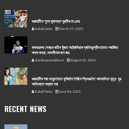
গুৱাহাটীত পুনৰ সুৰাসক্ত যুৱতীৰ তাণ্ডৱ
Kakali Deka
March 27, 2025
কমনৱেলথ গেমছৰ কঠিন যুঁজত অষ্ট্ৰেলিয়াৰ প্ৰতিদ্বন্দ্বীৰ হাতত পৰাজিত
অসম কন্যা, লাভলীনাৰ ৰূপ জয়
dainik janambhumi
August 02, 2026
গুৱাহাটীৰ পৰা বন্ধুৰ সৈতে ফুৰিবলৈ গৈছিল শ্বিলঙলৈ! আদবাটতে মৃত্যু যুৱ
অধিবক্তা নম্ৰতা বৰা
Kakali Deka
June 04, 2025
RECENT NEWS