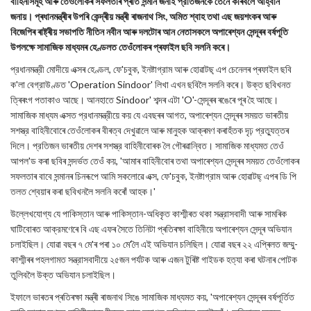
বাহিনীসমূহ আৰু তেওঁলোকৰ সফলতাৰ প্ৰতি সন্মান জনাই প্রতিজনকে তেনে কৰিবলৈ আহ্বান
জনায়। প্ৰধানমন্ত্ৰীৰ উপৰি কেন্দ্ৰীয় মন্ত্ৰী ৰাজনাথ সিং, অমিত শ্বাহ তথা এছ জয়শংকৰ আৰু
বিজেপিৰ ৰাষ্ট্ৰীয় সভাপতি নীতিন নবীন আৰু দলটোৰ আন নেতাসকলে অপাৰেশ্যন সেন্দূৰৰ বৰ্ষপূতি
উপলক্ষে সামাজিক মাধ্যমৰ হেণ্ডলত তেওঁলোকৰ প্ৰফাইল ছবি সলনি কৰে।
প্রধানমন্ত্রী মোদীয়ে এক্সৰ হেণ্ডল, ফে'চবুক, ইনষ্টাগ্রাম আৰু হোৱাটছ‌্ এপ চেনেলৰ প্ৰফাইল ছবি
ক'লা বেগ্রাউণ্ডত 'Operation Sindoor' লিখা এখন ছবিলৈ সলনি কৰে। উক্ত ছবিখনত
ত্ৰিৰংগ পতাকাও আছে। আনহাতে Sindoor' শব্দৰ এটা 'O'-সেন্দূৰৰ ৰঙেৰে পূৰ হৈ আছে।
সামাজিক মাধ্যম এক্সত প্রধানমন্ত্রীয়ে কয় যে এবছৰৰ আগত, অপাৰেশ্যন সেন্দূৰৰ সময়ত ভাৰতীয়
সশস্ত্র বাহিনীবোৰে তেওঁলোকৰ বীৰত্ব দেখুৱালে আৰু মানুহক আক্ৰমণ কৰাহঁতক দৃঢ় প্রত্যুত্তৰ
দিলে। প্রতিজন ভাৰতীয় দেশৰ সশস্ত্র বাহিনীবোৰক লৈ গৌৰৱান্বিত। সামাজিক মাধ্যমত তেওঁ
আপল'ড কৰা ছবিৰ সন্দৰ্ভত তেওঁ কয়, 'আমাৰ বাহিনীবোৰ তথা অপাৰেশ্যন সেন্দূৰৰ সময়ত তেওঁলোকৰ
সফলতাৰ বাবে সন্মানৰ চিনৰূপে আমি সকলোৱে এক্স, ফে'চবুক, ইনষ্টাগ্রাম আৰু হোৱাটছ্ এপৰ ডি পি
তলত শ্বেয়াৰ কৰা ছবিখনলৈ সলনি কৰোঁ আহক।'
উল্লেখযোগ্য যে পাকিস্তান আৰু পাকিস্তান-অধিকৃত কাশ্মীৰত থকা সন্ত্রাসবাদী আৰু সামৰিক
ঘাটিবোৰত আক্রমণেৰে বি এছ এফৰ সৈতে তিনিটা প্ৰতিৰক্ষা বাহিনীয়ে অপাৰেশ্যন সেন্দূৰ অভিযান
চলাইছিল। যোৱা বছৰ ৭ মে'ৰ পৰা ১০ মে'লৈ এই অভিযান চলিছিল। যোৱা বছৰ ২২ এপ্ৰিলত জম্মু-
কাশ্মীৰৰ পহলগামত সন্ত্রাসবাদীয়ে ২৫জন পর্যটক আৰু এজন টুৰিষ্ট গাইডক হত্যা কৰা ঘটনাৰ পোটক
তুলিবলৈ উক্ত অভিযান চলাইছিল।
ইফালে ভাৰতৰ প্ৰতিৰক্ষা মন্ত্ৰী ৰাজনাথ সিঙে সামাজিক মাধ্যমত কয়, 'অপাৰেশ্যন সেন্দূৰৰ বৰ্ষপূৰ্তিত