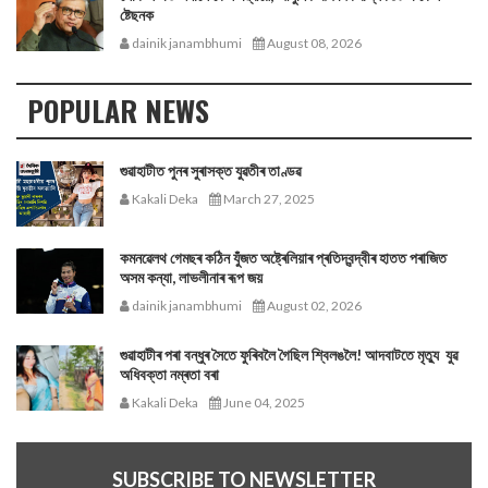
ষ্টেছনক
dainik janambhumi
August 08, 2026
POPULAR NEWS
গুৱাহাটীত পুনৰ সুৰাসক্ত যুৱতীৰ তাণ্ডৱ
Kakali Deka
March 27, 2025
কমনৱেলথ গেমছৰ কঠিন যুঁজত অষ্ট্ৰেলিয়াৰ প্ৰতিদ্বন্দ্বীৰ হাতত পৰাজিত
অসম কন্যা, লাভলীনাৰ ৰূপ জয়
dainik janambhumi
August 02, 2026
গুৱাহাটীৰ পৰা বন্ধুৰ সৈতে ফুৰিবলৈ গৈছিল শ্বিলঙলৈ! আদবাটতে মৃত্যু যুৱ
অধিবক্তা নম্ৰতা বৰা
Kakali Deka
June 04, 2025
SUBSCRIBE TO NEWSLETTER