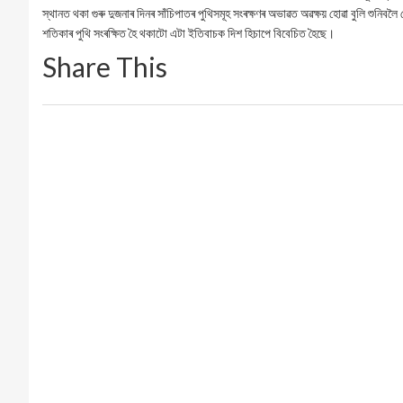
স্থানত থকা গুৰু দুজনাৰ দিনৰ সাঁচিপাতৰ পুথিসমূহ সংৰক্ষণৰ অভাৱত অৱক্ষয় হোৱা বুলি শুনিব
শতিকাৰ পুথি সংৰক্ষিত হৈ থকাটো এটা ইতিবাচক দিশ হিচাপে বিবেচিত হৈছে।
Share This