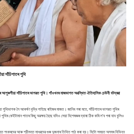
য়া সাঁচিপাতৰ পুথি
দিনৰ আপুৰুগীয়া সাঁচিপাতৰ ভাগৱত পুথি। গাঁওখনৰ মাজভাগত অৱস্থিত ঐতিহাসিক চেউনী বটদ্ৰৱা
া পুথিভাগক লৈ আকর্ষণ বৃদ্ধি পাইছে ৰাইজৰ মাজত। জানিব পৰা মতে, সাঁচিপাতৰ ভাগৱত পুথিৰ
ৰ কেইটামান পাতৰ কিছু অৱক্ষয় হৈছে যদিও সেয়া বিশেষজ্ঞৰ দ্বাৰা ঠিক কৰি ল'ব পৰা যাব বুলিও
ন্ত শংকৰদেৱ আৰু শ্রীমন্ত মাধৱদেৱ গুৰু দুজনাৰ তিথিত পাঠ কৰা হয়। যিটো সময়ত অসমৰ বিভিন্ন