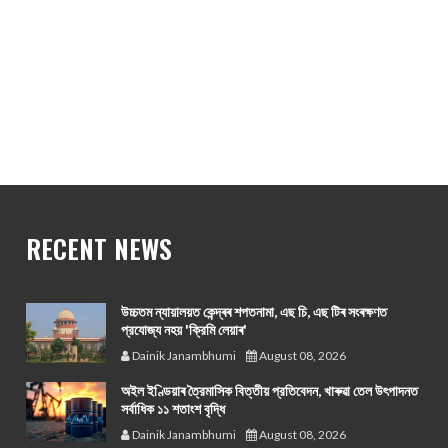
RECENT NEWS
উচ্চতম ন্যায়ালয়ত কেন্দ্ৰৰ শপতনামা, এছ চি, এছ টিৰ সংৰক্ষণত
প্রযোজ্য নহয় 'ক্রিমি লেয়াৰ'
Dainik Janambhumi
August 08, 2026
অইল ইণ্ডিয়াৰ ত্রৈমাসিক বিত্তীয় প্রতিবেদন, খাৰুৱা তেল উৎপাদনত
সর্বাধিক ১১ শতাংশ বৃদ্ধি
Dainik Janambhumi
August 08, 2026