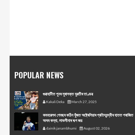
POPULAR NEWS
গুৱাহাটীত পুনৰ সুৰাসক্ত যুৱতীৰ তাণ্ডৱ
Kakali Deka
March 27, 2025
কমনৱেলথ গেমছৰ কঠিন যুঁজত অষ্ট্ৰেলিয়াৰ প্ৰতিদ্বন্দ্বীৰ হাতত পৰাজিত
অসম কন্যা, লাভলীনাৰ ৰূপ জয়
dainik janambhumi
August 02, 2026