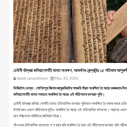
চেউনী বটদ্ৰৱা কলিয়াগোসাঁই থানত সংৰক্ষণ, আকৰ্ষণৰ কেন্দ্ৰবিন্দু ১৫ শতিকাৰ আপুৰুগী
dainik janambhumi
May 30, 2026
ডিজিটেল ডেস্ক : শোণিতপুৰ জিলাৰ জামুগুৰিহাটৰ শলগুৰি গাঁৱত সংৰক্ষিত হৈ আছে গুৰুজনাৰ 
কলিয়াগোসাঁই থানত সযতনে সংৰক্ষিত হৈ আছে এই সাঁচিপাতৰ ভাগৱত পুথি।
চেউনী বটদ্ৰৱা কলিয়া গোসাঁই থানত ঐতিহাসিক ভাগৱত পুথিভাগ সংৰক্ষিত হৈ থকাৰ খবৰে এতিয়
উপৰি আন এভাগ সাঁচিপাতৰ পুথিও সংৰক্ষিত হৈ আছে এই ঐতিহাসিক থানখনত। অৱশ্যে এভাগ পুথি
থান পৰিচালনা সমিতিয়ে জানিবলৈ দিছে।
গাঁওখনৰ ঐতিহাসিক থানখনত শ শ বছৰ ধৰি সংৰক্ষিত হৈ থকা এই সাঁচিপাতৰ ভাগৱত পুথি শ্রীম