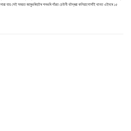
লৈ পোৱা যায় সেই সময়ত জামুগুৰিহাটৰ শলগুৰি গাঁৱত চেউনী বটদ্ৰৱা কলিয়াগোসাঁই থানত এইদৰে ১৫