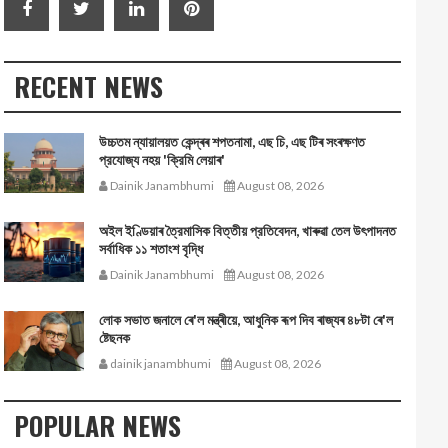
RECENT NEWS
উচ্চতম ন্যায়ালয়ত কেন্দ্ৰৰ শপতনামা, এছ চি, এছ টিৰ সংৰক্ষণত
প্রযোজ্য নহয় 'ক্রিমি লেয়াৰ'
Dainik Janambhumi
August 08, 2026
অইল ইণ্ডিয়াৰ ত্রৈমাসিক বিত্তীয় প্রতিবেদন, খাৰুৱা তেল উৎপাদনত
সর্বাধিক ১১ শতাংশ বৃদ্ধি
Dainik Janambhumi
August 08, 2026
লোক সভাত জনালে ৰে'ল মন্ত্ৰীয়ে, আধুনিক ৰূপ দিব ৰাজ্যৰ ৪৮টা ৰে'ল
ষ্টেছনক
dainik janambhumi
August 08, 2026
POPULAR NEWS