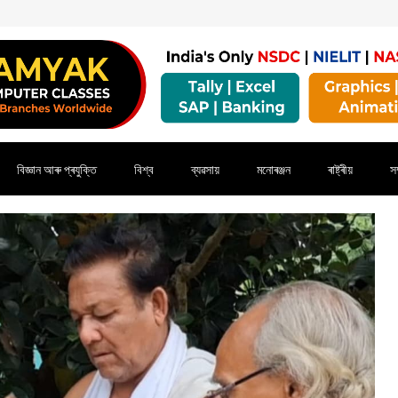
বিজ্ঞান আৰু প্ৰযুক্তি
বিশ্ব
ব্যৱসায়
মনোৰঞ্জন
ৰাষ্ট্ৰীয়
সম