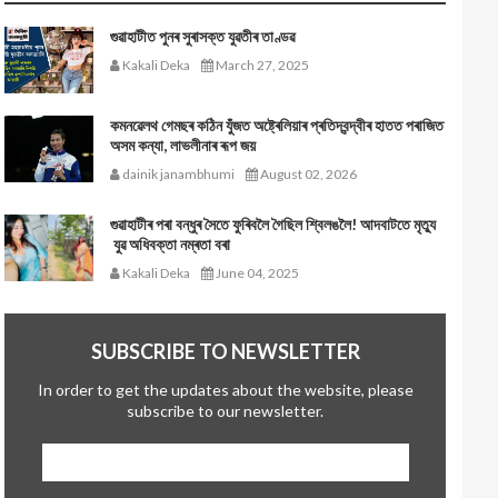
গুৱাহাটীত পুনৰ সুৰাসক্ত যুৱতীৰ তাণ্ডৱ
Kakali Deka
March 27, 2025
কমনৱেলথ গেমছৰ কঠিন যুঁজত অষ্ট্ৰেলিয়াৰ প্ৰতিদ্বন্দ্বীৰ হাতত পৰাজিত
অসম কন্যা, লাভলীনাৰ ৰূপ জয়
dainik janambhumi
August 02, 2026
গুৱাহাটীৰ পৰা বন্ধুৰ সৈতে ফুৰিবলৈ গৈছিল শ্বিলঙলৈ! আদবাটতে মৃত্যু
যুৱ অধিবক্তা নম্ৰতা বৰা
Kakali Deka
June 04, 2025
SUBSCRIBE TO NEWSLETTER
In order to get the updates about the website, please
subscribe to our newsletter.