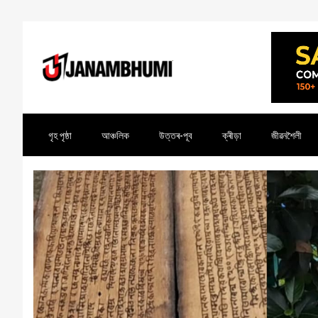
গৃহ পৃষ্ঠা
আঞ্চলিক
উত্তৰ-পূব
ক্ৰীড়া
জীৱনশৈলী