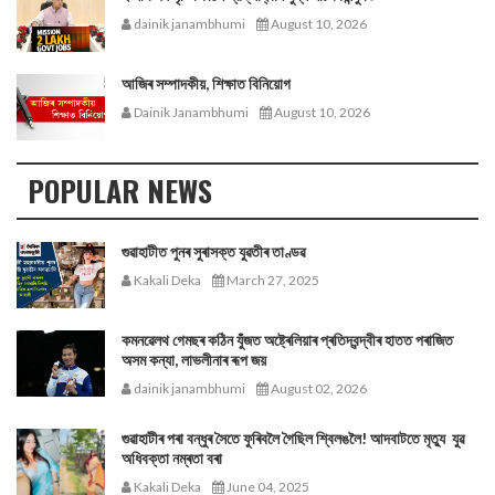
dainik janambhumi
August 10, 2026
আজিৰ সম্পাদকীয়, শিক্ষাত বিনিয়োগ
Dainik Janambhumi
August 10, 2026
POPULAR NEWS
গুৱাহাটীত পুনৰ সুৰাসক্ত যুৱতীৰ তাণ্ডৱ
Kakali Deka
March 27, 2025
কমনৱেলথ গেমছৰ কঠিন যুঁজত অষ্ট্ৰেলিয়াৰ প্ৰতিদ্বন্দ্বীৰ হাতত পৰাজিত
অসম কন্যা, লাভলীনাৰ ৰূপ জয়
dainik janambhumi
August 02, 2026
গুৱাহাটীৰ পৰা বন্ধুৰ সৈতে ফুৰিবলৈ গৈছিল শ্বিলঙলৈ! আদবাটতে মৃত্যু যুৱ
অধিবক্তা নম্ৰতা বৰা
Kakali Deka
June 04, 2025