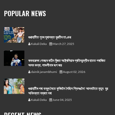
POPULAR NEWS
গুৱাহাটীত পুনৰ সুৰাসক্ত যুৱতীৰ তাণ্ডৱ
Kakali Deka
March 27, 2025
কমনৱেলথ গেমছৰ কঠিন যুঁজত অষ্ট্ৰেলিয়াৰ প্ৰতিদ্বন্দ্বীৰ হাতত পৰাজিত
অসম কন্যা, লাভলীনাৰ ৰূপ জয়
dainik janambhumi
August 02, 2026
গুৱাহাটীৰ পৰা বন্ধুৰ সৈতে ফুৰিবলৈ গৈছিল শ্বিলঙলৈ! আদবাটতে মৃত্যু যুৱ
অধিবক্তা নম্ৰতা বৰা
Kakali Deka
June 04, 2025