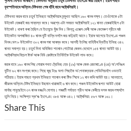
শৃংখলা নিশ্চিত কৰিছিল। মেলবর্নত অনুষ্ঠিত চতুর্থ টেষ্টখনত ইংলেণ্ড জয়ী হৈছিল। ইয়াৰ পাছত
বৃহস্পতিবাৰে অন্তিম টেষ্টখনত শেষ হাঁহি মাৰে অষ্ট্ৰেলিয়াই।
টেষ্টখনত জয়ৰ বাবে চতুর্থ ইনিংছত অষ্ট্ৰেলিয়াৰ সন্মুখত আছিল ১৬০ ৰানৰ লক্ষ্য। তেওঁলোকে ৫টা
উইকেট হেৰুৱাই জয় সাব্যস্ত কৰে। অৱশ্যে এটা সময়ত অষ্ট্ৰেলিয়াই ১২১ ৰানত হেৰুৱাইছিল ৫টা
উইকেট। ধাৰণা কৰা হৈছিল যে ইংলেন্ডে যুঁজ দিব। কিন্তু এলেক্স কেৰী আৰু কেমেৰুণ গ্রীনে ষষ্ঠ
উইকেটত অপৰাজিত ৪০ ৰানৰ যুটি বান্ধি দললৈ জয় কঢ়িয়াই আনে। ইয়াৰ আগেয়ে ইংলেণ্ডে পঞ্চম
দিনৰ খেল ৮ উইকেটত ৩০২ ৰানৰ পৰা আৰম্ভ কৰে। আলহী ইংলিছ বাহিনীৰ দ্বিতীয় ইনিংছ ৩৪২
ৰানত সমাপ্ত হয়। চতুর্থ দিনা অবিজিত শতৰান গোটোৱা জেকব বেথেলে ১৫৪ ৰানত আউট হয়।
অষ্ট্ৰেলিয়াৰ মিচেল ষ্টাৰ্ক আৰু বিউ ৱেবষ্টাৰে তিনিটাকৈ উইকেট লাভ কৰে।
জয়ৰ বাবে ১৬০ ৰানৰ পিছ লোৱাৰ পথত ট্রেভিছ হেড (২৯) আৰু জেক ৱেডাৰাণ্ডে (৩৪) অ'পেনিঙৰ
যুটিত ৬২ ৰান সংগ্ৰহ কৰে। পিছে জুছ টঙে অগা-পিছাকৈ অ'পেনাৰদ্বয়ক পেভিলিয়নলৈ ওভতাই
পঠিয়ায়। ইয়াৰ পাছত প্রথম ইনিংছত শতৰান কৰা ষ্টিভ স্মিথে ১২ ৰান কৰি আউট হয়। আনহাতে,
জীৱনৰ অন্তিম টেষ্টৰ ইনিংছত উছমান খাৱাজাই ৬ ৰান কৰে। পঞ্চম উইকেটৰ ৰূপত আউট হোৱা
মার্নাছ লাবুছেইনে ৩৭ ৰানৰ বৰঙনি যোগায়। পৰৱৰ্তী পৰ্যায়ত গ্রীন আৰু কেৰীয়ে দলক জয়ৰ লক্ষ্যলৈ
তুলি নিয়ে। সংক্ষিপ্ত স্ক'ৰঃ ইংলেণ্ড: ৩৮৪ আৰু ৩৪২। অষ্ট্ৰেলিয়া: ৫৬৭ আৰু ১৬১।
Share This