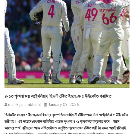
৪-১ত শৃংখলা জয় অষ্ট্ৰেলিয়াৰ, ছিডনী টেষ্টত ইংলেণ্ড ৫ উইকেটত পৰাজিত
dainik janambhumi
January 09, 2026
ডিজিটেল ডেস্ক : ইংলেণ্ডৰ বিৰুদ্ধে বৃহস্পতিবাৰে ছিডনী টেষ্টৰ পঞ্চম দিনা অষ্ট্ৰেলিয়া ৫ উইকেটত
জয়ী হয়। এই জয়েৰে কেংগাৰু বাহিনীয়ে এছেজ শৃংখলা ৪-১ ব্যৱধানত হস্তগত কৰে। ইয়াৰ
আগেয়ে পার্থ, ব্রীছবেন আৰু এডিলেইডত অনুষ্ঠিত প্রথম ৩খন টেষ্টত জয়ী হৈ ঘৰুৱা অস্ট্রেলিয়াই