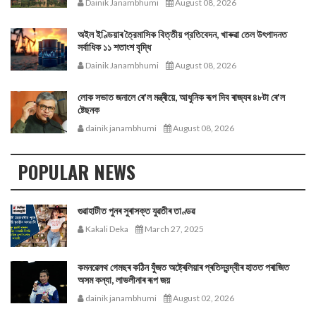
Dainik Janambhumi
August 08, 2026
অইল ইণ্ডিয়াৰ ত্রৈমাসিক বিত্তীয় প্রতিবেদন, খাৰুৱা তেল উৎপাদনত
সর্বাধিক ১১ শতাংশ বৃদ্ধি
Dainik Janambhumi
August 08, 2026
লোক সভাত জনালে ৰে'ল মন্ত্ৰীয়ে, আধুনিক ৰূপ দিব ৰাজ্যৰ ৪৮টা ৰে'ল
ষ্টেছনক
dainik janambhumi
August 08, 2026
POPULAR NEWS
গুৱাহাটীত পুনৰ সুৰাসক্ত যুৱতীৰ তাণ্ডৱ
Kakali Deka
March 27, 2025
কমনৱেলথ গেমছৰ কঠিন যুঁজত অষ্ট্ৰেলিয়াৰ প্ৰতিদ্বন্দ্বীৰ হাতত পৰাজিত
অসম কন্যা, লাভলীনাৰ ৰূপ জয়
dainik janambhumi
August 02, 2026