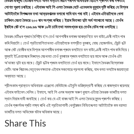
বৈভৱৰ মাৰমুখী বেটিঙৰ লগতে অসন সন্তান ৰিয়ান পৰাগৰ অধিনায়ক হিচাপে প্ৰদৰ্শন কৰা দক্ষতাই
সোণত সুৱগা চৰাইছে। এইবাৰৰ আই পি এলত বৈভৱৰ বেটে এনেধৰণৰ ধুমুহাৰ সৃষ্টি কৰিছে যে বিশ্বৰ
আটাইতকৈ বিপজ্জনক তথা আক্রমণাত্মক বলাৰো সাৰি যাব পৰা নাই। এইবাৰ এতিয়ালৈকে খেলা
চাৰিখন মেচত বৈভৱে ২০০ ৰান সংগ্ৰহ কৰিছে। ইয়াৰ ভিতৰত দুটা অর্ধ শতৰানো আছে। তেওঁৰ
ষ্ট্ৰাইক ৰেট হ'ল ২৬৬.৬৬ আৰু ১৮টা চাৰি তথা সমসংখ্যক ছয় তেওঁৰ বেটৰ পৰা ওলাইছে।
বৈভৱৰ বেটিঙৰ প্ৰধান বৈশিষ্ট্য হ'ল তেওঁ আগশাৰীৰ বলাৰৰ আৰম্ভণিতে বল বাউণ্ডেৰী লাইন পাৰ
কৰি দিয়াটো। তেওঁ প্রতিযোগিতাখনত এতিয়ালৈকে যশপ্রীত বুমৰাহ, যোছ হেজেলউড, ট্রেন্ট ব'ল্ট
আৰু মেট হেনৰীৰ দৰে বিশ্বৰ আগশাৰীৰ বলাৰৰ প্ৰথম বলটোতে বল বাউণ্ডেৰী লাইন পাৰ কৰি দিয়ে।
মুম্বাই ইণ্ডিয়ানছৰ বিৰুদ্ধে মেচখনত তেওঁ বুমৰাহৰ প্ৰথম বলটোতে ছয় মাৰে আৰু তেওঁৰ এটা
অ'ভাৰত দুটা ছয় মাৰে। ট্রেন্ট ব'ল্টৰ প্ৰথম বলটোতো তেওঁ ছয় মাৰে। ইফালে বৈভৱৰ বিস্ফোৰক
বেটিং আৰু ৰিয়ানৰ নেতৃত্বৰ দক্ষতাক এইবাৰ সকলোৱে প্রশংসা কৰিছে, যাৰ বলত দলটোৰ জয়যাত্রা
অব্যাহত আছে।
শ্রীলংকাৰ প্রাক্তন অধিনায়ক এঞ্জেলো মেথিউজে এইবুলি ভৱিষ্যদ্বাণী কৰিছে যে ৰাজস্থান ৰয়েলছে
এইবাৰ ফাইনেল খেলিব। ইফালে, আই পি এলৰ অধ্যক্ষ অৰুণ ধুমলে এতিয়া বৈভৱক ভাৰতীয় দলত
স্থান দিয়াৰ দাবী জনাইছে। তেওঁ কয় যে এই বাৰৰ আই পি এলত বৈভৱে সুন্দৰ প্ৰদৰ্শন কৰিছে।
তেওঁৰ প্ৰদৰ্শনৰ প্ৰতি লক্ষ্য ৰাখি এই প্রতিভাশালী খেলুৱৈজন নিশ্চিতৰূপত আটাইতকৈ কম বয়সত
ভাৰতীয় দলত অভিষেক ঘটাৰ অধিকাৰ আছে।
Share This