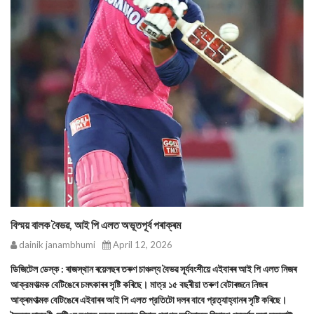
বিস্ময় বালক বৈভৱ, আই পি এলত অভূতপূৰ্ব পৰাক্ৰম
dainik janambhumi
April 12, 2026
ডিজিটেল ডেস্ক : ৰাজস্থান ৰয়েলছৰ তৰুণ চাঞ্চল্য বৈভৱ সূর্যবংশীয়ে এইবাৰৰ আই পি এলত নিজৰ
আক্রমণাত্মক বেটিঙেৰে চমৎকাৰৰ সৃষ্টি কৰিছে। মাত্র ১৫ বছৰীয়া তৰুণ বেটাৰজনে নিজৰ
আক্ৰমণাত্মক বেটিঙেৰে এইবাৰৰ আই পি এলত প্রতিটো দলৰ বাবে প্রত্যাহ্বানৰ সৃষ্টি কৰিছে।