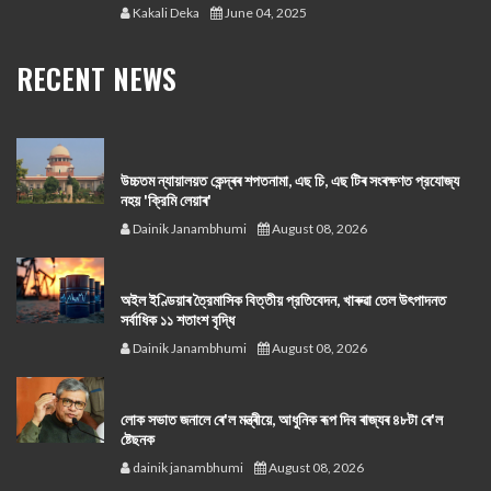
Kakali Deka
June 04, 2025
RECENT NEWS
উচ্চতম ন্যায়ালয়ত কেন্দ্ৰৰ শপতনামা, এছ চি, এছ টিৰ সংৰক্ষণত প্রযোজ্য
নহয় 'ক্রিমি লেয়াৰ'
Dainik Janambhumi
August 08, 2026
অইল ইণ্ডিয়াৰ ত্রৈমাসিক বিত্তীয় প্রতিবেদন, খাৰুৱা তেল উৎপাদনত
সর্বাধিক ১১ শতাংশ বৃদ্ধি
Dainik Janambhumi
August 08, 2026
লোক সভাত জনালে ৰে'ল মন্ত্ৰীয়ে, আধুনিক ৰূপ দিব ৰাজ্যৰ ৪৮টা ৰে'ল
ষ্টেছনক
dainik janambhumi
August 08, 2026