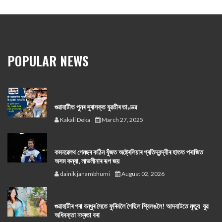
POPULAR NEWS
গুৱাহাটীত পুনৰ সুৰাসক্ত যুৱতীৰ তাণ্ডৱ
Kakali Deka
March 27, 2025
কমনৱেলথ গেমছৰ কঠিন যুঁজত অষ্ট্ৰেলিয়াৰ প্ৰতিদ্বন্দ্বীৰ হাতত পৰাজিত
অসম কন্যা, লাভলীনাৰ ৰূপ জয়
dainik janambhumi
August 02, 2026
গুৱাহাটীৰ পৰা বন্ধুৰ সৈতে ফুৰিবলৈ গৈছিল শ্বিলঙলৈ! আদবাটতে মৃত্যু যুৱ
অধিবক্তা নম্ৰতা বৰা