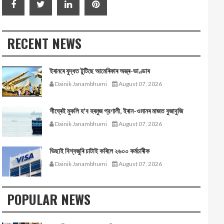
RECENT NEWS
ইৰানৰে যুদ্ধত টুটিছে আমেৰিকাৰ অস্ত্ৰ-ভাণ্ডাৰ
Dainik Janambhumi
August 07, 2026
শীঘ্ৰেই মুকলি হ'ব হৰমুজ প্রণালী, ইৰান-ওমানৰ মাজত বুজাবুজি
Dainik Janambhumi
August 07, 2026
ভিছাই বিশ্বজুৰি চাটাই কৰিলে ২৬০০ কৰ্মচাৰীক
Dainik Janambhumi
August 07, 2026
POPULAR NEWS