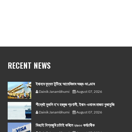
RECENT NEWS
ইৰানৰে যুদ্ধত টুটিছে আমেৰিকাৰ অস্ত্ৰ-ভাণ্ডাৰ
Dainik Janambhumi
August 07, 2026
শীঘ্ৰেই মুকলি হ'ব হৰমুজ প্রণালী, ইৰান-ওমানৰ মাজত বুজাবুজি
Dainik Janambhumi
August 07, 2026
ভিছাই বিশ্বজুৰি চাটাই কৰিলে ২৬০০ কৰ্মচাৰীক