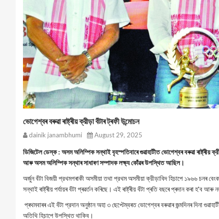
ভোগেশ্বৰ বৰুৱা ৰাষ্ট্ৰীয় ক্রীড়া বঁটাৰ ট্ৰফী উন্মোচন
dainik janambhumi
August 29, 2025
ডিজিটেল ডেস্ক : অসম অলিম্পিক সন্থাই বৃহস্পতিবাৰে গুৱাহাটীত ভোগেশ্বৰ বৰুৱা ৰাষ্ট্ৰীয় ক্রীড়া
আৰু অসম অলিম্পিক সন্থাৰ সাধাৰণ সম্পাদক লক্ষ্য কোঁৱৰ উপস্থিত আছিল।
অর্জুন বঁটা বিজয়ী প্রথমগৰাকী অসমীয়া তথা প্রথম অসমীয়া ক্রীড়াবিদ হিচাপে ১৯৬৬ চনৰ ব
সন্থাই ৰাষ্ট্ৰীয় পৰ্যায়ৰ বঁটা প্ৰৱৰ্তন কৰিছে। এই ৰাষ্ট্ৰীয় বঁটা প্ৰতি বছৰে প্ৰদান কৰা হ'ব 
প্ৰথমবাৰৰ এই বঁটা প্রদান অনুষ্ঠান অহা ৩ ছেপ্টেম্বৰত ভোগেশ্বৰ বৰুৱাৰ জন্মদিনৰ দিনা গুৱাহাটী
অতিথি হিচাপে উপস্থিত থাকিব।