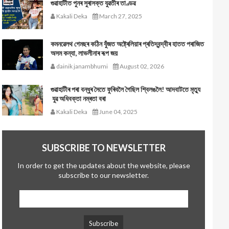
গুৱাহাটীত পুনৰ সুৰাসক্ত যুৱতীৰ তাণ্ডৱ
Kakali Deka
March 27, 2025
কমনৱেলথ গেমছৰ কঠিন যুঁজত অষ্ট্ৰেলিয়াৰ প্ৰতিদ্বন্দ্বীৰ হাতত পৰাজিত
অসম কন্যা, লাভলীনাৰ ৰূপ জয়
dainik janambhumi
August 02, 2026
গুৱাহাটীৰ পৰা বন্ধুৰ সৈতে ফুৰিবলৈ গৈছিল শ্বিলঙলৈ! আদবাটতে মৃত্যু
যুৱ অধিবক্তা নম্ৰতা বৰা
Kakali Deka
June 04, 2025
SUBSCRIBE TO NEWSLETTER
In order to get the updates about the website, please
subscribe to our newsletter.