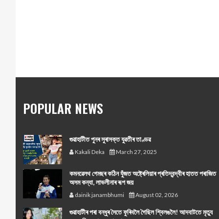
POPULAR NEWS
গুৱাহাটীত পুনৰ সুৰাসক্ত যুৱতীৰ তাণ্ডৱ
Kakali Deka
March 27, 2025
কমনৱেলথ গেমছৰ কঠিন যুঁজত অষ্ট্ৰেলিয়াৰ প্ৰতিদ্বন্দ্বীৰ হাতত পৰাজিত
অসম কন্যা, লাভলীনাৰ ৰূপ জয়
dainik janambhumi
August 02, 2026
গুৱাহাটীৰ পৰা বন্ধুৰ সৈতে ফুৰিবলৈ গৈছিল শ্বিলঙলৈ! আদবাটতে মৃত্যু