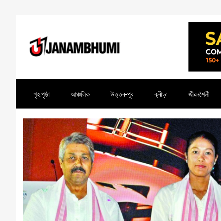
গৃহ পৃষ্ঠা
আঞ্চলিক
উত্তৰ-পূব
ক্ৰীড়া
জীৱনশৈলী