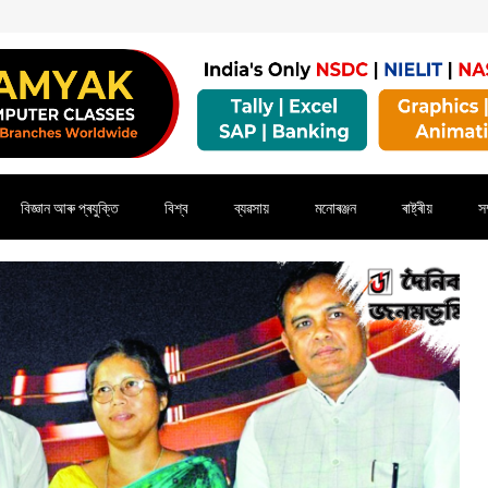
বিজ্ঞান আৰু প্ৰযুক্তি
বিশ্ব
ব্যৱসায়
মনোৰঞ্জন
ৰাষ্ট্ৰীয়
সম