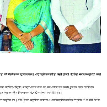
 বঁটা ট্রফীৰ শুভ উন্মোচন কৰে। এই অনুষ্ঠানত ক্রীড়া মন্ত্রী নন্দিতা গার্লোছা, বক্সাৰ অংকুশিতা বড়ো
েংককত অনুষ্ঠিত এছিয়ান গেমছত সোণৰ পদক জয় কৰা ভোগেশ্বৰ বৰুৱাৰ সন্মানত অসম অলিম্পিক
আৰু নতুন প্ৰজন্মৰ ক্ৰীড়াবিদসকলক বিশেষকৈ প্ৰেৰণা যোগোৱা হ'ব।
ত অনুষ্ঠিত হ'ব। বঁটা প্রদান অনুষ্ঠানত ভাৰতীয় এথলেটিকছৰ কিংবদন্তি স্প্রিন্টাৰ পি টি ঊষা বিশিষ্ট