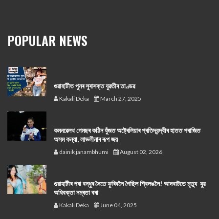
POPULAR NEWS
গুৱাহাটীত পুনৰ সুৰাসক্ত যুৱতীৰ তাণ্ডৱ
Kakali Deka
March 27, 2025
কমনৱেলথ গেমছৰ কঠিন যুঁজত অষ্ট্ৰেলিয়াৰ প্ৰতিদ্বন্দ্বীৰ হাতত পৰাজিত
অসম কন্যা, লাভলীনাৰ ৰূপ জয়
dainik janambhumi
August 02, 2026
গুৱাহাটীৰ পৰা বন্ধুৰ সৈতে ফুৰিবলৈ গৈছিল শ্বিলঙলৈ! আদবাটতে মৃত্যু যুৱ
অধিবক্তা নম্ৰতা বৰা
Kakali Deka
June 04, 2025