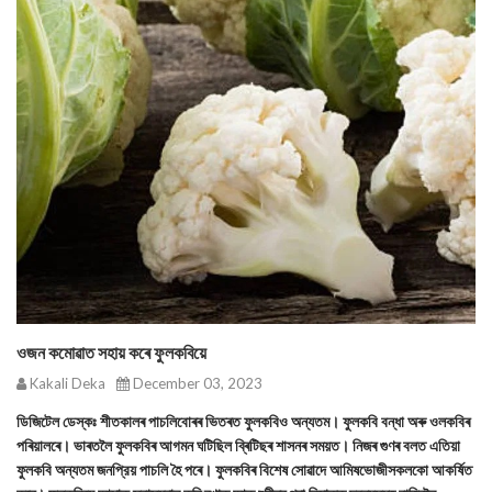
ওজন কমোৱাত সহায় কৰে ফুলকবিয়ে
Kakali Deka
December 03, 2023
ডিজিটেল ডেস্কঃ শীতকালৰ পাচলিবোৰৰ ভিতৰত ফুলকবিও অন্যতম। ফুলকবি বন্ধা অৰু ওলকবিৰ
পৰিয়ালৰে। ভাৰতলৈ ফুলকবিৰ আগমন ঘটিছিল ব্ৰিটিছৰ শাসনৰ সময়ত। নিজৰ গুণৰ বলত এতিয়া
ফুলকবি অন্যতম জনপ্রিয় পাচলি হৈ পৰে। ফুলকবিৰ বিশেষ সোৱাদে আমিষভোজীসকলকো আকৰ্ষিত