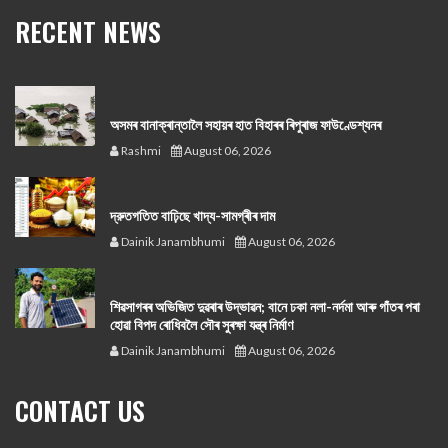
RECENT NEWS
অসমৰ বানাক্ৰান্তালৈ সহায়ৰ হাত বিহাৰৰ ৰিপুৰাজ ফাউণ্ডেশ্যনৰ
Rashmi
August 06, 2026
দ্রুতগতিত বাঢ়িছে খাদ্য-সামগ্ৰীৰ দাম
Dainik Janambhumi
August 06, 2026
শিৱসাগৰৰ অভিজিত দুৱৰাৰ উদ্ভাৱন; বানে ঢকা নলা-নৰ্দমা আৰু গাঁতৰ পৰা
হোৱা বিপদ ৰোধিবলৈ সৌৰ সুৰক্ষা যন্ত্ৰ নিৰ্মাণ
Dainik Janambhumi
August 06, 2026
CONTACT US