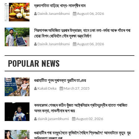
দ্রুতগতিত বাঢ়িছে খাদ্য-সামগ্ৰীৰ দাম
Dainik Janambhumi
August 06, 2026
শিৱসাগৰৰ অভিজিত দুৱৰাৰ উদ্ভাৱন; বানে ঢকা নলা-নৰ্দমা আৰু গাঁতৰ পৰা
হোৱা বিপদ ৰোধিবলৈ সৌৰ সুৰক্ষা যন্ত্ৰ নিৰ্মাণ
Dainik Janambhumi
August 06, 2026
POPULAR NEWS
গুৱাহাটীত পুনৰ সুৰাসক্ত যুৱতীৰ তাণ্ডৱ
Kakali Deka
March 27, 2025
কমনৱেলথ গেমছৰ কঠিন যুঁজত অষ্ট্ৰেলিয়াৰ প্ৰতিদ্বন্দ্বীৰ হাতত পৰাজিত
অসম কন্যা, লাভলীনাৰ ৰূপ জয়
dainik janambhumi
August 02, 2026
গুৱাহাটীৰ পৰা বন্ধুৰ সৈতে ফুৰিবলৈ গৈছিল শ্বিলঙলৈ! আদবাটতে মৃত্যু যুৱ
অধিবক্তা নম্ৰতা বৰা