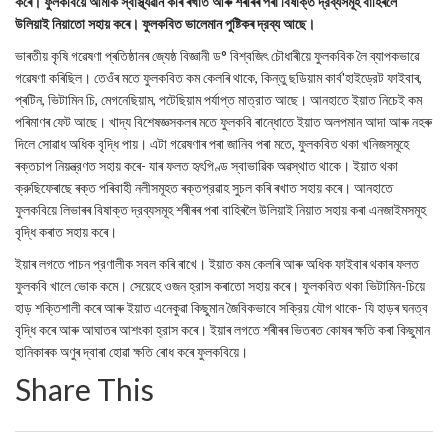
কৰে। ফুলকবিয়ে আমাক স্বাস্থ্যৱান কৰি ৰখাত আৰু শৰীৰৰ পৰা বিষাক্ত দ্রব্যসমূহ বাহিৰলৈ
উলিয়াই নিয়াতো সহায় কৰে। ফুলকবিত ভালেমান পুষ্টিকৰ দ্রব্য আছে।
ভাৰতীয় কৃষি গৱেষণা প্ৰতিষ্ঠানৰ জ্যেষ্ঠ বিজ্ঞানী ড° বিশ্বজিৎ চৌধাৰীয়ে ফুলকবিক লৈ ব্যাপকভাৱে
গৱেষণা কৰিছিল। তেওঁৰ মতে ফুলকবিত কম কেলৰি থাকে, কিন্তু ছডিয়াম কার্ব'হাইড্রেট ফাইবাৰ,
প্ৰটিন, ভিটামিন চি, মেগনেছিয়াম, পটেছিয়াম পর্যাপ্ত মাত্রাত আছে। আনহাতে ইয়াত নিচেই কম
পৰিমাণৰ ফেট আছে। খাদ্য বিশেষজ্ঞসকলৰ মতে ফুলকবি ৰান্ধোতে ইয়াত অলপমান আদা আৰু নহৰু
দিলে সোৱাধ অধিক বৃদ্ধি পায়। এটা গৱেষণাৰ পৰা জানিব পৰা মতে, ফুলকবিত থকা খনিজসমূহে
ৰক্তচাপ নিয়ন্ত্রণত সহায় কৰে- যাৰ ফলত হৃৎপিণ্ড স্বাভাৱিক অৱস্থাত থাকে। ইয়াত থকা
ক্রুছিফেৰাছে ৰক্ত পৰিবাহী নলীসমূহত ৰক্তপ্রৱাহ সুচল কৰি ৰখাত সহায় কৰে। আনহাতে
ফুলকবিয়ে লিভাৰৰ বিষাক্ত দ্রব্যসমূহ শৰীৰৰ পৰা বাহিৰলৈ উলিয়াই নিয়াত সহায় কৰা এনজাইমসমূহ
বৃদ্ধি কৰাত সহায় কৰে।
ইয়াৰ লগতে পাচন প্রণালীক সবল কৰি ৰাখে। ইয়াত কম কেলৰি আৰু অধিক ফাইবাৰ থকাৰ ফলত
ফুলকবি খালে ভোক কমে। সেয়েহে ওজন হ্রাস কৰাতো সহায় কৰে। ফুলকবিত থকা ভিটামিন-চিয়ে
হাড় শক্তিশালী কৰে আৰু ইয়াত এনেকুৱা কিছুমান জৈবিকভাবে সক্রিয় যৌগ থাকে- যি হাড়ৰ ঘনত্ব
বৃদ্ধি কৰে আৰু আঘাতৰ আশংকা হ্রাস কৰে। ইয়াৰ লগতে শৰীৰৰ ভিতৰত কোষৰ ক্ষতি কৰা কিছুমান
হানিকাৰক অণুৰ দ্বাৰা হোৱা ক্ষতি ৰোধ কৰে ফুলকবিয়ে।
Share This