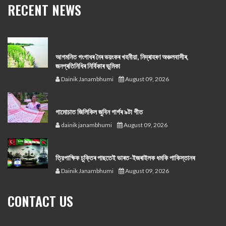
RECENT NEWS
আগমনিত গংগাধৰ নৈৰ ভয়ংকৰ খহনীয়া, নিদ্ৰাহৰণ অঞ্চলবাসীৰ,
জনপ্ৰতিনিধিৰ নিৰ্বিকাৰ ভূমিকা
Dainik Janambhumi
August 09, 2026
গামোচাত জিলিকিল জুবিন গাৰ্গৰ ৯টা গীত
dainik janambhumi
August 09, 2026
ত্রিপাক্ষিক চুক্তিৰ পাছতেই ভাৰত-ইজৰাইলক ধমকি পাকিস্তানৰ
Dainik Janambhumi
August 09, 2026
CONTACT US