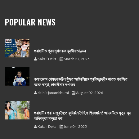
POPULAR NEWS
গুৱাহাটীত পুনৰ সুৰাসক্ত যুৱতীৰ তাণ্ডৱ
Kakali Deka
March 27, 2025
কমনৱেলথ গেমছৰ কঠিন যুঁজত অষ্ট্ৰেলিয়াৰ প্ৰতিদ্বন্দ্বীৰ হাতত পৰাজিত
অসম কন্যা, লাভলীনাৰ ৰূপ জয়
dainik janambhumi
August 02, 2026
গুৱাহাটীৰ পৰা বন্ধুৰ সৈতে ফুৰিবলৈ গৈছিল শ্বিলঙলৈ! আদবাটতে মৃত্যু যুৱ
অধিবক্তা নম্ৰতা বৰা
Kakali Deka
June 04, 2025