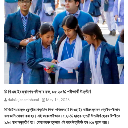
চি বি এছ ইৰ দ্বাদশৰ পৰীক্ষাৰ ফল, ৮৫.২০% পৰীক্ষাৰ্থী উত্তীর্ণ
dainik janambhumi
May 14, 2026
ডিজিটেল ডেস্ক: কেন্দ্রীয় মাধ্যমিক শিক্ষা পৰিষদৰ (চি বি এছ ই) অধীনৰ দ্বাদশ শ্ৰেণীৰ পৰীক্ষাৰ
ফল কালি ঘোষণা কৰা হয়। এই বছৰৰ পৰীক্ষাত ৮৫.২০% ছাত্র-ছাত্রী উত্তীৰ্ণ হোৱাৰ বিপৰীতে
১.৬৩ লাখ অনুত্তীর্ণ হয়। যোৱা বছৰৰ তুলনাত এই বছৰ উত্তীৰ্ণৰ হাৰ ৩% হ্রাস পায়।