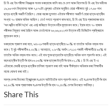
চি বি এছ ইৰ পৰীক্ষা নিয়ন্ত্রক সংযম ভৰদ্বাজে কালি কয় যে দেশ আৰু বিদেশৰ চি বি এছ ইৰ অধীনৰ
১৯,৯৬৭খন বিদ্য্যালয় আৰু ৭,৫৭৩টা কেন্দ্ৰত এইবাৰ অনুষ্ঠিত হোৱা পৰীক্ষাত মুঠ ১৭.৬৮ লাখ
ছাত্র-ছাত্ৰী অৱতীৰ্ণ হৈছিল। যোৱা বছৰৰ তুলনাত এইবাৰ পৰীক্ষাত অৱতীৰ্ণ হোৱা ছাত্ৰ-ছাত্ৰীৰ
সংখ্যা ৭০ হাজাৰ অধিক আছিল। তেওঁ লগতে প্রকাশ কাৰ মতে, চি বি এছ ইয়ে প্ৰথমবাৰৰ বাবে
'অন স্ক্রীন মার্কিং'ৰ (অ' এছ এম) জৰিয়তে উত্তৰ বহীৰ মূল্যাংকন কৰে। ইয়াৰ বাবে ৭০ হাজাৰ
পৰীক্ষক নিযুক্ত কৰা হৈছিল আৰু তেওঁলোকে ৯৮,৬৬,৬২২খন উত্তৰ বহী ডিজিটেল প্ৰক্ৰিয়াৰে
মূল্যংকন কৰে।
ভৰদ্বাজে প্ৰকাশ কৰা মতে, ৯৪০২৮গৰাকী ছাত্ৰ-ছাত্ৰীয়ে ৯০% বা তাতকৈ অধিক নম্বৰ লাভ
কৰে। ই মুঠ পৰীক্ষাৰ্থীৰ ৫.৩২%। আনহাতে, ০.৯৭% অর্থাৎ ১৭১১৩ গৰাকী পৰীক্ষাৰ্থীয়ে ৯৫% বা
তাতকৈ অধিক নম্বৰ লাভ কৰে। এই বাৰ পুনৰ ছাত্রতকৈ ছাত্রীয়ে অধিক ভাল প্রদর্শন কৰে। এই
বছৰ ছাত্ৰীৰ উত্তীৰ্ণৰ হাৰ ৮৮.৮৬% আৰু ছাত্ৰৰ উত্তীৰ্ণৰ হাৰ ৮২.১%। চি বি এছ ই-এ
এইবাৰো মেধাৱী ছাত্ৰ-ছাত্ৰীৰ তালিকা প্রকাশ কৰা নাই আৰু শীর্ষস্থান অধিকাৰ কৰা শিক্ষাৰ্থীৰ
নামো ঘোষণা কৰা নাই।
সমগ্ৰ দেশৰ ভিতৰত ত্ৰিৱান্দ্ৰম মণ্ডলে আটাইতকৈ ভাল প্রদর্শন কৰে। এই মণ্ডলৰ উত্তীৰ্ণৰ হাৰ
৯৫.৬২% আৰু প্ৰয়াগৰাজ মণ্ডলৰ উত্তীৰ্ণৰ হাৰ ৭২.৪৩% দেশৰ ভিতৰতে সর্বনিম্ন।
Share This