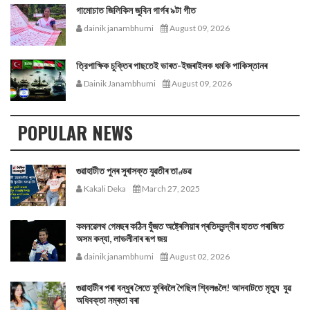
গামোচাত জিলিকিল জুবিন গাৰ্গৰ ৯টা গীত
dainik janambhumi
August 09, 2026
ত্রিপাক্ষিক চুক্তিৰ পাছতেই ভাৰত-ইজৰাইলক ধমকি পাকিস্তানৰ
Dainik Janambhumi
August 09, 2026
POPULAR NEWS
গুৱাহাটীত পুনৰ সুৰাসক্ত যুৱতীৰ তাণ্ডৱ
Kakali Deka
March 27, 2025
কমনৱেলথ গেমছৰ কঠিন যুঁজত অষ্ট্ৰেলিয়াৰ প্ৰতিদ্বন্দ্বীৰ হাতত পৰাজিত
অসম কন্যা, লাভলীনাৰ ৰূপ জয়
dainik janambhumi
August 02, 2026
গুৱাহাটীৰ পৰা বন্ধুৰ সৈতে ফুৰিবলৈ গৈছিল শ্বিলঙলৈ! আদবাটতে মৃত্যু যুৱ
অধিবক্তা নম্ৰতা বৰা