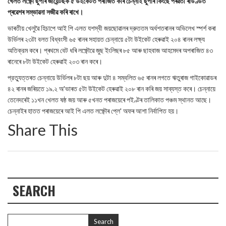
খেলত লক্ষ্ণৌ ছুপাৰ জায়েন্টছক ৫ উইকেটত পৰাজিত কৰি চেন্নাই ছুপাৰ কিংছে পৰৱৰ্তী ৰাউণ্ডত
প্ৰৱেশৰ সম্ভাৱনা সজীৱ কৰি ৰাখে।
ভাৰতীয় খেলুৱৈ হিচাপে আই পি এলত যশস্বী জয়ছোৱালৰ দ্রুততম অর্ধশতৰানৰ অভিলেখ স্পৰ্শ কৰা
উর্ভিলৰ ২৩টা বলত বিধ্বংসী ৬৫ ৰানৰ সহায়ত চেন্নায়ে ৫টা উইকেট হেৰুৱাই ২০৪ ৰানৰ লক্ষ্য
অতিক্রম কৰে। প্ৰথমে বেট ধৰি লক্ষ্ণৌৱে জুছ ইংলিছৰ ৮৫ আৰু ছাহবাজ আহমেদৰ অপৰাজিত ৪৩
ৰানেৰে ৮টা উইকেট হেৰুৱাই ২০৩ ৰান কৰে।
প্রত্যুত্তৰত চেন্নায়ে উর্ভিলৰ ৮টা ছয় আৰু দুটা ৪ সম্বলিত ৬৫ ৰানৰ লগতে ঋতুৰাজ গাইকোৱাডৰ
৪২ ৰানৰ জৰিয়তে ১৯.২ অ'ভাৰত ৫টা উইকেট হেৰুৱাই ২০৮ ৰান কৰি জয় সাব্যস্ত কৰে। চেন্নায়ে
তেনেদৰেই ১১খন খেলত ষষ্ঠ জয় আৰু ৫খনত পৰাজয়েৰে পইণ্টৰ তালিকাত পঞ্চম স্থানত আছে।
চেন্নাইৰ হাতত পৰাজয়েৰে আই পি এলত লক্ষ্ণৌৰ প্লে' অফৰ আশা নির্বাপিত হয়।
Share This
SEARCH