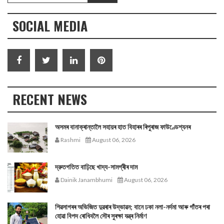
SOCIAL MEDIA
RECENT NEWS
অসমৰ বানাক্ৰান্তালৈ সহায়ৰ হাত বিহাৰৰ ৰিপুৰাজ ফাউণ্ডেশ্যনৰ
Rashmi
August 06, 2026
দ্রুতগতিত বাঢ়িছে খাদ্য-সামগ্ৰীৰ দাম
Dainik Janambhumi
August 06, 2026
শিৱসাগৰৰ অভিজিত দুৱৰাৰ উদ্ভাৱন; বানে ঢকা নলা-নৰ্দমা আৰু গাঁতৰ পৰা
হোৱা বিপদ ৰোধিবলৈ সৌৰ সুৰক্ষা যন্ত্ৰ নিৰ্মাণ