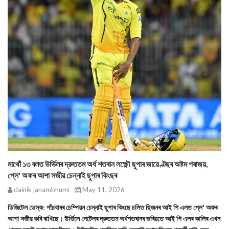
মাথোঁ ১৩ বলত উর্ভিলৰ দ্রুততম অর্ধ শতৰান লক্ষ্ণৌ ছুপাৰ জায়েণ্টছৰ অষ্টম পৰাজয়,
প্লে' অফৰ আশা সজীৱ চেন্নাই ছুপাৰ কিংছৰ
dainik janambhumi
May 11, 2026
ডিজিটেল ডেস্ক: পাঁচবাৰৰ চেম্পিয়ন চেন্নাই ছুপাৰ কিংছে চলিত ছিজনৰ আই পি এলত প্লে' অফৰ
আশা সজীৱ কৰি ৰাখিছে। উর্ভিলে পেটেলৰ দ্রুততম অর্ধশতৰানৰ জৰিয়তে আই পি এলৰ কালিৰ এখন