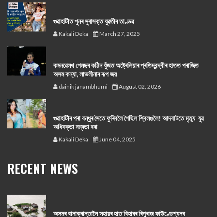
গুৱাহাটীত পুনৰ সুৰাসক্ত যুৱতীৰ তাণ্ডৱ
Kakali Deka
March 27, 2025
কমনৱেলথ গেমছৰ কঠিন যুঁজত অষ্ট্ৰেলিয়াৰ প্ৰতিদ্বন্দ্বীৰ হাতত পৰাজিত
অসম কন্যা, লাভলীনাৰ ৰূপ জয়
dainik janambhumi
August 02, 2026
গুৱাহাটীৰ পৰা বন্ধুৰ সৈতে ফুৰিবলৈ গৈছিল শ্বিলঙলৈ! আদবাটতে মৃত্যু যুৱ
অধিবক্তা নম্ৰতা বৰা
Kakali Deka
June 04, 2025
RECENT NEWS
অসমৰ বানাক্ৰান্তালৈ সহায়ৰ হাত বিহাৰৰ ৰিপুৰাজ ফাউণ্ডেশ্যনৰ