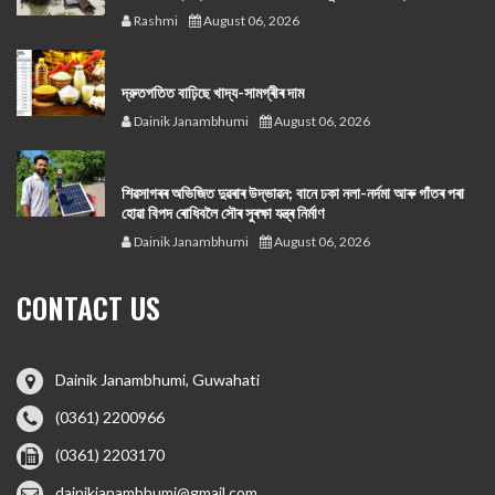
Rashmi
August 06, 2026
দ্রুতগতিত বাঢ়িছে খাদ্য-সামগ্ৰীৰ দাম
Dainik Janambhumi
August 06, 2026
শিৱসাগৰৰ অভিজিত দুৱৰাৰ উদ্ভাৱন; বানে ঢকা নলা-নৰ্দমা আৰু গাঁতৰ পৰা
হোৱা বিপদ ৰোধিবলৈ সৌৰ সুৰক্ষা যন্ত্ৰ নিৰ্মাণ
Dainik Janambhumi
August 06, 2026
CONTACT US
Dainik Janambhumi, Guwahati
(0361) 2200966
(0361) 2203170
dainikjanambhumi@gmail.com