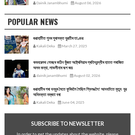
Dainik Janambhumi
August 06, 2026
POPULAR NEWS
গুৱাহাটীত পুনৰ সুৰাসক্ত যুৱতীৰ তাণ্ডৱ
Kakali Deka
March 27, 2025
কমনৱেলথ গেমছৰ কঠিন যুঁজত অষ্ট্ৰেলিয়াৰ প্ৰতিদ্বন্দ্বীৰ হাতত পৰাজিত
অসম কন্যা, লাভলীনাৰ ৰূপ জয়
dainik janambhumi
August 02, 2026
গুৱাহাটীৰ পৰা বন্ধুৰ সৈতে ফুৰিবলৈ গৈছিল শ্বিলঙলৈ! আদবাটতে মৃত্যু যুৱ
অধিবক্তা নম্ৰতা বৰা
Kakali Deka
June 04, 2025
SUBSCRIBE TO NEWSLETTER
In order to get the updates about the website, please