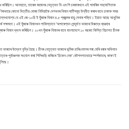
দ্ধি কৰিছিল। আনহাতে, তাৰেক ৰহমানৰ নেতৃত্বত বি এম পি চৰকাৰখনে এই সামৰিক সহযোগিতাক
ৎক্ষণিকভাৱে কোনো বিত্তীয় বোজা নিদিয়াকৈ দেশখনৰ বিমান ঘাটিসমূহ উন্নীত কৰাৰ বাবে ঢাকাক সময়
লেখযোগ্য যে এই জে-১০চি ই যুঁজাৰু বিমান ৪.৫ প্ৰজন্মৰ বায়ু সেনাৰ শক্তি। ইয়াত আছে আধুনিক
ৱৰ্ক সক্ষমতা। এই যুঁজাৰু বিমানখন পাকিস্তানে 'অপাৰেশ্যন সেন্দূৰ'ত ভাৰতৰ বিৰুদ্ধে ব্যৱহাৰ
াৰু বিমান ধ্বংস কৰিছিল। ২০খন যুঁজাৰু বিমানৰ বাবে বাংলাদেশে ১০ বছৰত কিস্তি হিচাপত চীনক
িচৰাত ভাৰতৰ উদ্বেগ বৃদ্ধি হৈছে। চীনৰ নেতৃত্বত ভাৰতৰ ভূমিক চাৰিওফালৰ পৰা ঘেৰি ধৰাৰ অভিযান
ৰ-পূর্বাঞ্চলক সংযোগ কৰা শিলিগুড়ি কৰিডৰ 'চিকেন নেক' কৌশলগতভাৱে স্পৰ্শকাতৰ, কাৰণ ই
তুলিছে।