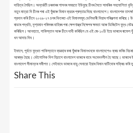
দায়িত্ব লৈছিল। অন্তৰ্ৱতী চৰকাৰৰ শাসনৰ সময়তে ইউনুছে চীনৰ সৈতে সামৰিক সহযোগিতা বৃ
নতুন মাত্রা দি চীনৰ পৰা এই যুঁজাৰু বিমান ক্রয়ৰ প্ৰস্তাৱ দিছে বাংলাদেশে। বাংলাদেশক তা
প্রদান কৰি চীনে ২০২৬-২৭ চনৰ ভিতৰত এই বিমানসমূহ ডেলিভাৰী দিয়াৰ পৰিকল্পনা কৰিছে। উল্
ৰাডাৰ পদ্ধতি, দৃশ্যমান পৰিসৰৰ বাহিৰৰ পৰা ক্ষেপণাস্ত্ৰ নিক্ষেপৰ ক্ষমতা আৰু ডিজিটেল যুদ্ধ নেট
কৰিছিল। আনহাতে, পাকিস্তান আৰু চীনে দাবী কৰিছিল যে এই জে-১০চি ইয়ে ভাৰতৰ ৰাফেল যুঁজ
ধন আদায় দিব।
ইফালে, পূর্বতে যুদ্ধত পাকিস্তানে ব্যৱহাৰ কৰা যুঁজাৰু বিমানখনকে বাংলাদেশেও ক্ৰয় কৰিব ব
আৰম্ভ হৈছে। ভৌগোলিক দিশ হিচাপে বাংলাদেশ ভাৰতৰ বাবে সংবেদনশীল হৈ আছে। ভাৰতৰ উত্ত
বাংলাদেশ সীমান্তৰ সমীপত। সেইবাবে ভাৰতৰ বায়ু সেনায়ো ইয়াৰ বিমান ঘাটিবোৰ সক্ৰিয় কৰি 
Share This