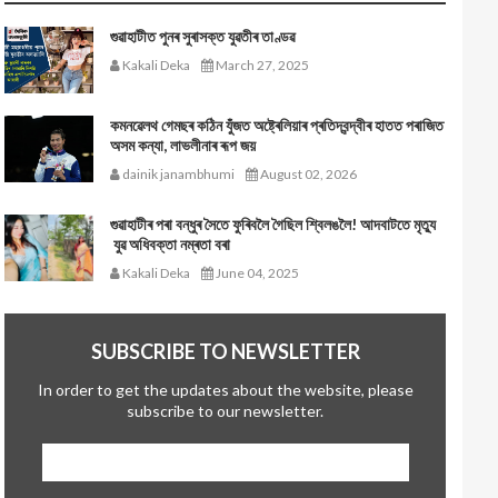
গুৱাহাটীত পুনৰ সুৰাসক্ত যুৱতীৰ তাণ্ডৱ
Kakali Deka
March 27, 2025
কমনৱেলথ গেমছৰ কঠিন যুঁজত অষ্ট্ৰেলিয়াৰ প্ৰতিদ্বন্দ্বীৰ হাতত পৰাজিত
অসম কন্যা, লাভলীনাৰ ৰূপ জয়
dainik janambhumi
August 02, 2026
গুৱাহাটীৰ পৰা বন্ধুৰ সৈতে ফুৰিবলৈ গৈছিল শ্বিলঙলৈ! আদবাটতে মৃত্যু
যুৱ অধিবক্তা নম্ৰতা বৰা
Kakali Deka
June 04, 2025
SUBSCRIBE TO NEWSLETTER
In order to get the updates about the website, please
subscribe to our newsletter.