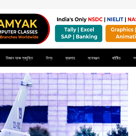
বিজ্ঞান আৰু প্ৰযুক্তি
বিশ্ব
ব্যৱসায়
মনোৰঞ্জন
ৰাষ্ট্ৰীয়
সম