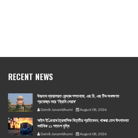
RECENT NEWS
উচ্চতম ন্যায়ালয়ত কেন্দ্ৰৰ শপতনামা, এছ চি, এছ টিৰ সংৰক্ষণত
প্রযোজ্য নহয় 'ক্রিমি লেয়াৰ'
Dainik Janambhumi
August 08, 2026
অইল ইণ্ডিয়াৰ ত্রৈমাসিক বিত্তীয় প্রতিবেদন, খাৰুৱা তেল উৎপাদনত
সর্বাধিক ১১ শতাংশ বৃদ্ধি
Dainik Janambhumi
August 08, 2026