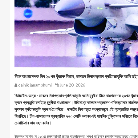
চীনে বাংলাদেশক দিব ২০খন যুঁজাৰু বিমান, ভাৰতৰ নিৰাপত্তাৰ প্ৰতি ভাবুকি আনি দুই চ
dainik janambhumi
June 20, 2026
ডিজিটেল ডেস্ক : ভাৰতৰ নিৰাপত্তাৰ প্ৰতি ভাবুকি আনি চুবুৰীয়া চীনে বাংলাদেশক ২০খন যুঁজাৰু
ক্ৰয়ৰ প্ৰস্তুতি চলাইছে চুবুৰীয়া বাংলাদেশে। ইতিমধ্যে ভাৰতৰ শত্রুদেশ পাকিস্তানৰে সামৰিক 
সুৰক্ষাৰ প্ৰতি ভাবুকি স্বৰূপ হৈ পৰিছে। ভাৰতীয় নিৰাপত্তা সংস্থাসমূহে এই প্রস্তাৱিত অস্ত
বিচাৰিছে। চীন-বাংলাদেশৰ প্ৰস্তাৱিত ২২০ কোটি ডলাৰৰ এই সামৰিক চুক্তিখনৰ জৰিয়তে চীনে বা
চোৱাচিতাৰ কাম বহন কৰিব।
উল্লেখযোগ্য যে ২০২৪ চনৰ আগষ্ট মাহত বাংলাদেশত শ্বেখ হাছিনাৰ চৰকাৰ ক্ষমতাচ্যুত হোৱাৰ 