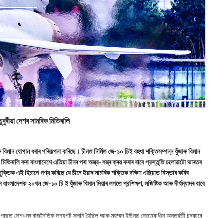
ুবুৰীয়া দেশৰ সামৰিক মিতিৰালি
 বিমান যোগান ধৰাৰ পৰিকল্পনা কৰিছে। চীনত নির্মিত জে-১০ চিই বহুধা শক্তিসম্পন্ন যুঁজাৰু বিমান
মিতিৰালি কৰা বাংলাদেশে এতিয়া চীনৰ পৰা অস্ত্র-শস্ত্ৰ ক্ৰয় কৰাৰ বাবে প্রস্তুতি চলোৱাটো ভাৰতৰ
্ৰ চুক্তিক এই হিচাপে গণ্য কৰিছে যে চীনে ইয়াৰ সামৰিক শক্তিক দক্ষিণ এছিয়াত বিস্তাৰ কৰিব
ংলাদেশক ২০খন জে-১০ চি ই যুঁজাৰু বিমান দিয়াৰ লগতে প্রশিক্ষণ, লজিষ্টিক আৰু দীর্ঘম্যাদৰ বাবে
পাছত দেশখনৰ ৰাজনৈতিক দৃশ্যপট সলনি হৈছিল আৰু মহম্মদ ইউনুছ নেতৃত্বাধীন অন্তৰ্ৱৰ্তী চৰকাৰে