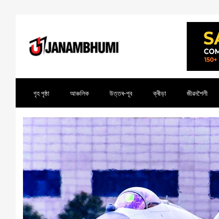
গৃহ পৃষ্ঠা
আঞ্চলিক
উত্তৰ-পূব
ক্ৰীড়া
জীৱনশৈলী