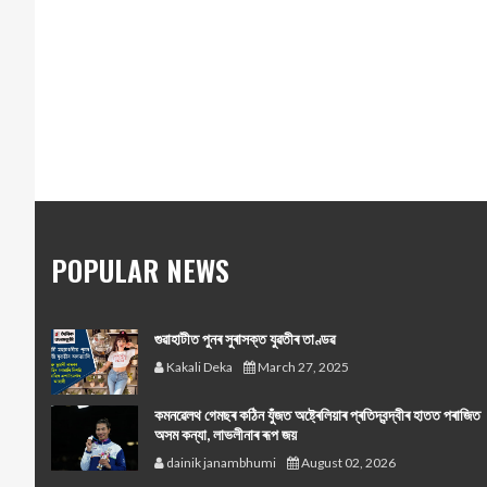
POPULAR NEWS
গুৱাহাটীত পুনৰ সুৰাসক্ত যুৱতীৰ তাণ্ডৱ
Kakali Deka
March 27, 2025
কমনৱেলথ গেমছৰ কঠিন যুঁজত অষ্ট্ৰেলিয়াৰ প্ৰতিদ্বন্দ্বীৰ হাতত পৰাজিত
অসম কন্যা, লাভলীনাৰ ৰূপ জয়
dainik janambhumi
August 02, 2026