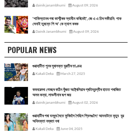
dainik janambhumi
August 09, 2026
'পাকিস্তানৰ পৰা কাশ্মীৰক স্বাধীন কৰিমেই', জে এ এ চিৰ সকীয়নি: পাক
সেনাই তুৰন্তে পি অ' কে ত্যাগ কৰক
Dainik Janambhumi
August 09, 2026
POPULAR NEWS
গুৱাহাটীত পুনৰ সুৰাসক্ত যুৱতীৰ তাণ্ডৱ
Kakali Deka
March 27, 2025
কমনৱেলথ গেমছৰ কঠিন যুঁজত অষ্ট্ৰেলিয়াৰ প্ৰতিদ্বন্দ্বীৰ হাতত পৰাজিত
অসম কন্যা, লাভলীনাৰ ৰূপ জয়
dainik janambhumi
August 02, 2026
গুৱাহাটীৰ পৰা বন্ধুৰ সৈতে ফুৰিবলৈ গৈছিল শ্বিলঙলৈ! আদবাটতে মৃত্যু যুৱ
অধিবক্তা নম্ৰতা বৰা
Kakali Deka
June 04, 2025