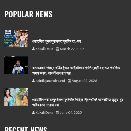
POPULAR NEWS
গুৱাহাটীত পুনৰ সুৰাসক্ত যুৱতীৰ তাণ্ডৱ
Kakali Deka
March 27, 2025
কমনৱেলথ গেমছৰ কঠিন যুঁজত অষ্ট্ৰেলিয়াৰ প্ৰতিদ্বন্দ্বীৰ হাতত পৰাজিত
অসম কন্যা, লাভলীনাৰ ৰূপ জয়
dainik janambhumi
August 02, 2026
গুৱাহাটীৰ পৰা বন্ধুৰ সৈতে ফুৰিবলৈ গৈছিল শ্বিলঙলৈ! আদবাটতে মৃত্যু যুৱ
অধিবক্তা নম্ৰতা বৰা
Kakali Deka
June 04, 2025
RECENT NEWS