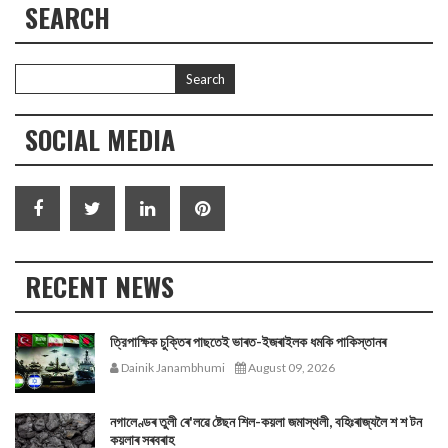
SEARCH
SOCIAL MEDIA
RECENT NEWS
ত্রিপাক্ষিক চুক্তিৰ পাছতেই ভাৰত-ইজৰাইলক ধমকি পাকিস্তানৰ
Dainik Janambhumi
August 09, 2026
নগালেণ্ডৰ তুলী ৰে'লৱে ষ্টেছন শিল-কয়লা জমাস্থলী, বহিঃৰাজ্যলৈ শ শ টন
কয়লাৰ সৰবৰাহ