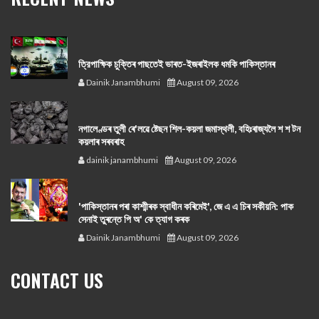
ত্রিপাক্ষিক চুক্তিৰ পাছতেই ভাৰত-ইজৰাইলক ধমকি পাকিস্তানৰ
Dainik Janambhumi
August 09, 2026
নগালেণ্ডৰ তুলী ৰে'লৱে ষ্টেছন শিল-কয়লা জমাস্থলী, বহিঃৰাজ্যলৈ শ শ টন
কয়লাৰ সৰবৰাহ
dainik janambhumi
August 09, 2026
'পাকিস্তানৰ পৰা কাশ্মীৰক স্বাধীন কৰিমেই', জে এ এ চিৰ সকীয়নি: পাক
সেনাই তুৰন্তে পি অ' কে ত্যাগ কৰক
Dainik Janambhumi
August 09, 2026
CONTACT US