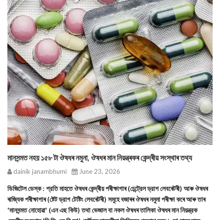
মানসন্মত নহয় ১৫৮ টা ঔষধৰ নমুনা, ঔষধৰ মান নিয়ন্ত্ৰকৰ কেন্দ্ৰীয় সংস্থাৰ তথ্য
dainik janambhumi
June 23, 2026
ডিজিটেল ডেস্ক : প্রতি মাহতে ঔষধৰ কেন্দ্ৰীয় পৰীক্ষাগাৰ (চেন্ট্রেল ড্রাগ লেবৰেটৰী) আৰু ঔষধৰ
ৰাজ্যিক পৰীক্ষাগাৰ (ষ্টেট ড্রাগ টেষ্টিং লেবৰেটৰী) সমূহে বজাৰৰ ঔষধৰ নমুমা পৰীক্ষা কৰে আৰু তাৰ
'মানসন্মত নোহোৱা' (এন এছ কিউ) তথা ভেজাল বা নকল ঔষধৰ তালিকা ঔষধৰ মান নিয়ন্ত্রক