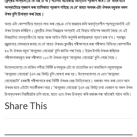
কেন্দ্ৰীয় সংস্থাৰ (চি ডি এছ চি অ') পর্টেলত মাহেকীয়া ভিত্তিত প্রকাশ কৰে। মে' মাহৰ বাবে
সংস্থাটোৱে প্ৰকাশ কৰা তালিকাত প্রকাশ পাইছে যে মে' মাহত অসমৰ এটা ঔষধৰ নমুনাক নকল
ঔষধ বুলি চিনাক্ত কৰা হৈছে।
অন্য এটা কোম্পানীয়ে স্বত্ব লাভ কৰা ব্ৰেণ্ড নে'ম ব্যৱহাৰ কৰি অকর্তৃত্বশীল প্রস্তুতকর্তাই এই
ঔষধ তৈয়াৰ কৰিছিল। কেন্দ্রীয় ঔষধ নিয়ন্ত্রক সংস্থাই এই বিষয়ে সবিশেষ নজনাই কৈছে যে এই
বিষয়টোত তদন্তাধীন হৈ আছে আৰু আইন-বিধি অনুসৰি কাৰ্যব্যৱস্থা গ্রহণ কৰা হ'ব। স্বাস্থ্য
মন্ত্ৰ্যালয়ে সোমবাৰে জনায় যে মে' মাহত ঔষধৰ কেন্দ্ৰীয় পৰীক্ষাগাৰে কৰা পৰীক্ষাত বিভিন্ন কোম্পানীৰ
৪৬ টা ঔষধৰ নমুনা 'মানসন্মত নোহোৱা' বুলি জানিব পৰা গৈছে। ইয়াৰ উপৰি ঔষধৰ ৰাজ্যিক
পৰীক্ষাগাৰসমূহে কৰা পৰীক্ষাত ১১৩ টা ঔষধৰ নমুনা 'মানসন্মত নোহোৱা' বুলি পোৱা গৈছে।
উল্লেখযোগ্য যে থাকিব লগীয়া নির্দিষ্ট গুণসমূহৰ এটা বা ততোধিক গুণ নাথাকিলে নমুনাসমূহক
'মানসন্মত নোহোৱা' (এন এছ কিউ) বুলি ঘোষণা কৰা হয়। উল্লেখযোগ্য যে এনে 'মানসন্মত
নোহোৱাটো' চৰকাৰী পৰীক্ষাগাৰে কৰা নিৰ্দিষ্ট ঔষধৰ বেচ্চ ভিত্তিকহে। বজাৰত লাভ কৰা তেনে আন
ঔষধৰ বাবে এইটো সতৰ্কীকৰণ নহয়। 'মানসন্মত নোহোৱা' (এন এছ কিউ) তথা ভেজাল বা নকল ঔষধ
চিনাক্তকৰণ নিয়মীয়াকৈ চলি থাকে, যাতে এনে ঔষধ চিনাক্ত কৰি বজাৰৰ পৰা আঁতৰাই পঠাব পাৰি।
Share This