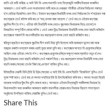
কালি এই দাবী কৰিছে এ আই ইউ ডি এফৰ সভাপতি তথা বিন্নাকান্দি সমষ্টিৰ বিধায়ক বদৰুদ্দিন
আজমলে। তেওঁ কালি এখন সংবাদমেলত দাবী কৰে যে দেৱব্ৰত শইকীয়া এইবাৰ নিৰ্বাচনত পৰাস্ত
হ'ল যেতিয়া বিজেপিত যোগ দিব। ইফালে কংগ্ৰেছৰ বিধায়িনী দলৰ নেতা নির্বাচনক লৈ শ'লঠেকত পৰা
কংগ্রেছক তেওঁ কটাক্ষ কৰি কয় যে 'অব্ খেলকা মজা আয়েগা।' তেওঁ কয় যে এইবাৰ কংগ্ৰেছ
মুছলিম লীগ হৈ গ'ল। এতিয়া যদি বিধায়িনী দলৰ নেতাও মুছলমান বিধায়কক দিয়ে তেনেহ'লে
বিষয়টোত সম্পূৰ্ণ ছীল মোহৰ লাগিব। তেওঁ এজন হিন্দু বিধায়কক বিধায়িনী দলৰ নেতা বাছনি কৰিবলৈ
কংগ্ৰেছক পৰামৰ্শ দি আওপকীয়াকৈ ডাঃ জয়প্রকাশ দাসক নেতা বাছনি কৰিবলৈ কয়।
ৰকিবুল হুছেইনে কংগ্রেছক মুছলিম লীগ বনাই দিয়া বুলি উল্লেখ কৰি আজমলে ভূপেন বৰা আৰু
প্ৰদ্যুৎ বৰদলৈ দলত্যাগ কৰাৰ এয়াই মুখ্য কাৰণ বুলি কয়। কংগ্ৰেছৰ আগতে যি ছেকুলাৰ চৰিত্ৰ
আছিল সেয়া এতিয়া শেষ হৈ গ'ল। কংগ্ৰেছৰ ছেকুলাৰ চৰিত্ৰ অক্ষুণ্ণ ৰখাৰ স্বাৰ্থতে নতুন হ'লেও
হিন্দু বিধায়কক নেতা বাছনি কৰিবলৈ তেওঁ পৰামৰ্শ দিয়ে। ডাঃ জয়প্রকাশ দাসক বিধায়িনী দলৰ নেতা
বাচনি কৰাৰ ক্ষেত্ৰত তেওঁৰ 'ৰিক'মেণ্ডেশ্যন' থাকিব বুলিও কয়।
উমৈহতীয়া দেৱানী বিধি (ইউ চি চি)ৰ ক্ষেত্ৰত এ আই ইউ ডি এফৰ স্থিতি 'বিৰোধিতা' বুলিও তেওঁ
পুনৰ স্পষ্ট কৰে। তেওঁ কয় যে সদনত দলটোৱে ইউ চি চিৰ বিৰোধিতা কৰি যাব। সদনত সংখ্যা যিয়েই
নাথকক দলটোৱে যুঁজ দিব বুলি ঘোষণা কৰে। আনহাতে এইবাৰ বিন্নাকান্দি সমষ্টিৰপৰা বিধায়ক হৈ
বিধানসভালৈ অহা বদৰুদ্দিন আজমলে হজলৈ যাবলগীয়া হোৱাৰ বাবে বিধায়ক হিচাপে শপতগ্রহণ
অনুষ্ঠানত উপস্থিত থাকিব নোৱাৰিব বুলিও তেওঁ কয়।
Share This