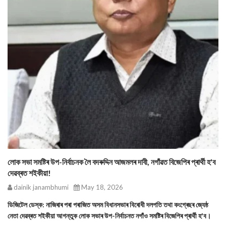
লোক সভা সমষ্টিৰ উপ-নির্বাচনক লৈ বদৰুদ্দিন আজমলৰ দাবী, নগাঁৱত বিজেপিৰ প্ৰাৰ্থী হ'ব
দেৱব্ৰত শইকীয়া!
dainik janambhumi
May 18, 2026
ডিজিটেল ডেস্ক: নাজিৰাৰ পৰা পৰাজিত অসম বিধানসভাৰ বিৰোধী দলপতি তথা কংগ্ৰেছৰ জ্যেষ্ঠ
নেতা দেৱব্ৰত শইকীয়া আগন্তুক লোক সভাৰ উপ-নির্বাচনত নগাঁও সমষ্টিৰ বিজেপিৰ প্ৰাৰ্থী হ'ব।