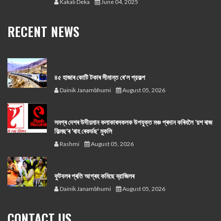
Kakali Deka
June 04, 2025
RECENT NEWS
৪৫ হাজাৰ কোটি টকাৰ সীমান্ত ৰে'ল প্রকল্প
Dainik Janambhumi
August 05, 2026
সমগ্ৰ দেশৰ উদীয়মান কলাকাৰসকলক উপযুক্ত মঞ্চ প্ৰদান কৰিবলৈ ‘য়শ ৰাজ
ফিল্মছ’ৰ ‘ৰাহ ৰেকৰ্ডছ’ মুকলি
Rashmi
August 05, 2026
ফুটবলৰ প্ৰতি আগ্ৰহ কমিছে ব্রাজিলৰ
Dainik Janambhumi
August 05, 2026
CONTACT US