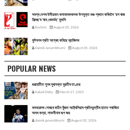
সমগ্ৰ দেশৰ উদীয়মান কলাকাৰসকলক উপযুক্ত মঞ্চ প্ৰদান কৰিবলৈ ‘য়শ ৰাজ
ফিল্মছ’ৰ ‘ৰাহ ৰেকৰ্ডছ’ মুকলি
Rashmi
August 05, 2026
ফুটবলৰ প্ৰতি আগ্ৰহ কমিছে ব্রাজিলৰ
Dainik Janambhumi
August 05, 2026
POPULAR NEWS
গুৱাহাটীত পুনৰ সুৰাসক্ত যুৱতীৰ তাণ্ডৱ
Kakali Deka
March 27, 2025
কমনৱেলথ গেমছৰ কঠিন যুঁজত অষ্ট্ৰেলিয়াৰ প্ৰতিদ্বন্দ্বীৰ হাতত পৰাজিত
অসম কন্যা, লাভলীনাৰ ৰূপ জয়
dainik janambhumi
August 02, 2026