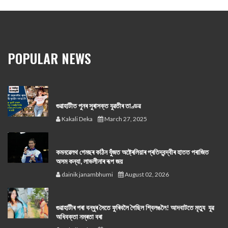
POPULAR NEWS
গুৱাহাটীত পুনৰ সুৰাসক্ত যুৱতীৰ তাণ্ডৱ
Kakali Deka
March 27, 2025
কমনৱেলথ গেমছৰ কঠিন যুঁজত অষ্ট্ৰেলিয়াৰ প্ৰতিদ্বন্দ্বীৰ হাতত পৰাজিত
অসম কন্যা, লাভলীনাৰ ৰূপ জয়
dainik janambhumi
August 02, 2026
গুৱাহাটীৰ পৰা বন্ধুৰ সৈতে ফুৰিবলৈ গৈছিল শ্বিলঙলৈ! আদবাটতে মৃত্যু যুৱ
অধিবক্তা নম্ৰতা বৰা