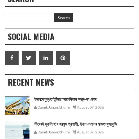
SOCIAL MEDIA
RECENT NEWS
ইৰানৰে যুদ্ধত টুটিছে আমেৰিকাৰ অস্ত্ৰ-ভাণ্ডাৰ
Dainik Janambhumi
August 07, 2026
শীঘ্ৰেই মুকলি হ'ব হৰমুজ প্রণালী, ইৰান-ওমানৰ মাজত বুজাবুজি
Dainik Janambhumi
August 07, 2026