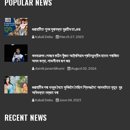
POPULAR NEWS
গুৱাহাটীত পুনৰ সুৰাসক্ত যুৱতীৰ তাণ্ডৱ
Kakali Deka
March 27, 2025
কমনৱেলথ গেমছৰ কঠিন যুঁজত অষ্ট্ৰেলিয়াৰ প্ৰতিদ্বন্দ্বীৰ হাতত পৰাজিত
অসম কন্যা, লাভলীনাৰ ৰূপ জয়
dainik janambhumi
August 02, 2026
গুৱাহাটীৰ পৰা বন্ধুৰ সৈতে ফুৰিবলৈ গৈছিল শ্বিলঙলৈ! আদবাটতে মৃত্যু যুৱ
অধিবক্তা নম্ৰতা বৰা
Kakali Deka
June 04, 2025
RECENT NEWS