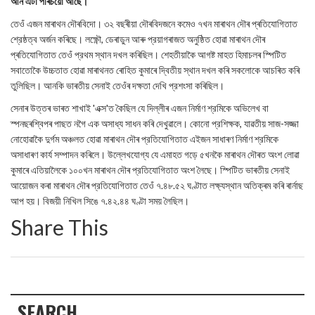
আন এটা পৰিচয়ো আছে।
তেওঁ এজন মাৰাথন দৌৰবিদো। ৩২ বছৰীয়া দৌৰবিদজনে কমেও ৭খন মাৰাথন দৌৰ প্ৰতিযোগিতাত
শ্রেষ্ঠত্ব অর্জন কৰিছে। লক্ষ্ণৌ, ডেৰাডুন আৰু প্রয়াগৰাজত অনুষ্ঠিত হোৱা মাৰাথন দৌৰ
প্ৰতিযোগিতাত তেওঁ প্রথম স্থান দখল কৰিছিল। শেহতীয়াকৈ আগষ্ট মাহত হিমাচলৰ স্পিটিত
সবাতোকৈ উচ্চতাত হোৱা মাৰাথনত ৰোহিত কুমাৰে দ্বিতীয় স্থান দখল কৰি সকলোকে আচৰিত কৰি
তুলিছিল। আনকি ভাৰতীয় সেনাই তেওঁৰ দক্ষতা দেখি প্রশংসা কৰিছিল।
সেনাৰ উত্তৰ ভাৰত শাখাই 'এক্স'ত কৈছিল যে দিল্লীৰ এজন নির্মাণ শ্রমিকে অভিলেখ বা
স্পনছৰশ্বিপৰ পাছত নগৈ এক অসাধ্য সাধন কৰি দেখুৱালে। কোনো প্রশিক্ষক, যাৱতীয় সাজ-সজ্জা
নোহোৱাকৈ দুর্গম অঞ্চলত হোৱা মাৰাথন দৌৰ প্রতিযোগিতাত এইজন সাধাৰণ নিৰ্মাণ শ্রমিকে
অসাধাৰণ কাৰ্য সম্পাদন কৰিলে। উল্লেখযোগ্য যে এমাহত গড়ে ৫খনকৈ মাৰাথন দৌৰত অংশ লোৱা
কুমাৰে এতিয়ালৈকে ১০০খন মাৰাথন দৌৰ প্রতিযোগিতাত অংশ লৈছে। স্পিটিত ভাৰতীয় সেনাই
আয়োজন কৰা মাৰাথন দৌৰ প্রতিযোগিতাত তেওঁ ৭.৪৮.৫২ ঘণ্টাত লক্ষ্যস্থান অতিক্ৰম কৰি ৰাৰ্নাছ
আপ হয়। বিজয়ী নিখিল সিঙে ৭.৪২.৪৪ ঘণ্টা সময় লৈছিল।
Share This
SEARCH