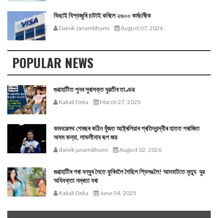
ভিছাই বিশ্বজুৰি চাটাই কৰিলে ২৬০০ কৰ্মচাৰীক
Dainik Janambhumi
August 07, 2026
POPULAR NEWS
গুৱাহাটীত পুনৰ সুৰাসক্ত যুৱতীৰ তাণ্ডৱ
Kakali Deka
March 27, 2025
কমনৱেলথ গেমছৰ কঠিন যুঁজত অষ্ট্ৰেলিয়াৰ প্ৰতিদ্বন্দ্বীৰ হাতত পৰাজিত
অসম কন্যা, লাভলীনাৰ ৰূপ জয়
dainik janambhumi
August 02, 2026
গুৱাহাটীৰ পৰা বন্ধুৰ সৈতে ফুৰিবলৈ গৈছিল শ্বিলঙলৈ! আদবাটতে মৃত্যু যুৱ
অধিবক্তা নম্ৰতা বৰা
Kakali Deka
June 04, 2025