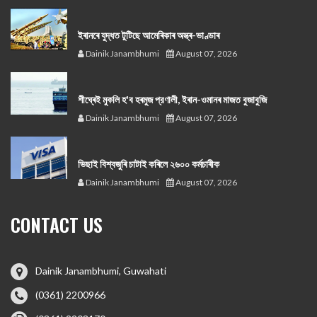
ইৰানৰে যুদ্ধত টুটিছে আমেৰিকাৰ অস্ত্ৰ-ভাণ্ডাৰ
Dainik Janambhumi
August 07, 2026
শীঘ্ৰেই মুকলি হ'ব হৰমুজ প্রণালী, ইৰান-ওমানৰ মাজত বুজাবুজি
Dainik Janambhumi
August 07, 2026
ভিছাই বিশ্বজুৰি চাটাই কৰিলে ২৬০০ কৰ্মচাৰীক
Dainik Janambhumi
August 07, 2026
CONTACT US
Dainik Janambhumi, Guwahati
(0361) 2200966