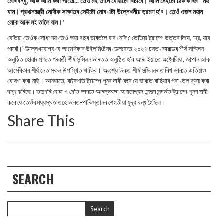
মোৰ বন্ধু, আৰু আমি কথা পাতোঁ... তেওঁ মই তালৈ যোৱাটো বিচাৰে। আমি সেইটো ঠিক কৰিম। মই
যাম। প্রধানমন্ত্রী মোদীক সাক্ষাতৰ সেইটো মোৰ এটা উল্লেখনীয় ভ্রমণ হ'ব। তেওঁ এজন মহান
লোক আৰু মই তালৈ যাম।'
যেতিয়া তেওঁক সোধা হয় তেওঁ অহা বছৰ ভাৰতলৈ যাব নেকি? তেতিয়া ট্রাম্পে উত্তৰ দিয়ে, 'হয়, যাব
পাৰোঁ।' উল্লেখযোগ্য যে আমেৰিকাৰ উইলমিংটনৰ ডেলৱেৰত ২০২৪ চনত কোৱাডৰ শীৰ্ষ সম্মিলন
অনুষ্ঠিত হোৱাৰ পাছত পৰৱৰ্তী শীর্ষ সন্মিলন ভাৰতত অনুষ্ঠিত হ'ব আৰু ইয়াতে অষ্ট্ৰেলিয়া, জাপান আৰু
আমেৰিকাৰ শীৰ্ষ নেতাসকল উপস্থিত থাকিব। অৱশ্যে উক্ত শীর্ষ সন্মিলনৰ তাৰিখ ভাৰতে এতিয়াও
ঘোষণা কৰা নাই। আনহাতে, ৰাষ্ট্ৰপতি ট্রাম্পে পুনৰ দাবী কৰে যে ভাৰতে ৰাছিয়াৰ পৰা তেল ক্ৰয় কৰা
বন্ধ কৰিছে। তদুপৰি যোৱা ৭ মে'ত ভাৰতে আৰম্ভকৰা অপাৰেশ্যন সেন্দুৰ সন্দৰ্ভত ট্রাম্পে পুনৰ দাবী
কৰে যে তেওঁৰ মধ্যস্থতাতহে ভাৰত-পাকিস্তানৰ শেহতীয়া যুদ্ধ বন্ধ হৈছিল।
Share This
SEARCH