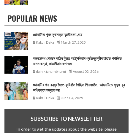
POPULAR NEWS
গুৱাহাটীত পুনৰ সুৰাসক্ত যুৱতীৰ তাণ্ডৱ
Kakali Deka
March 27, 2025
কমনৱেলথ গেমছৰ কঠিন যুঁজত অষ্ট্ৰেলিয়াৰ প্ৰতিদ্বন্দ্বীৰ হাতত পৰাজিত
অসম কন্যা, লাভলীনাৰ ৰূপ জয়
dainik janambhumi
August 02, 2026
গুৱাহাটীৰ পৰা বন্ধুৰ সৈতে ফুৰিবলৈ গৈছিল শ্বিলঙলৈ! আদবাটতে মৃত্যু যুৱ
অধিবক্তা নম্ৰতা বৰা
Kakali Deka
June 04, 2025
SUBSCRIBE TO NEWSLETTER
In order to get the updates about the website, please