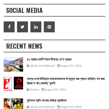
SOCIAL MEDIA
RECENT NEWS
৪৫ হাজাৰ কোটি টকাৰ সীমান্ত ৰে'ল প্রকল্প
Dainik Janambhumi
August 05, 2026
সমগ্ৰ দেশৰ উদীয়মান কলাকাৰসকলক উপযুক্ত মঞ্চ প্ৰদান কৰিবলৈ ‘য়শ ৰাজ
ফিল্মছ’ৰ ‘ৰাহ ৰেকৰ্ডছ’ মুকলি
Rashmi
August 05, 2026
ফুটবলৰ প্ৰতি আগ্ৰহ কমিছে ব্রাজিলৰ
Dainik Janambhumi
August 05, 2026