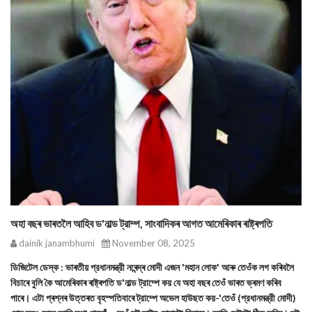
অহা বছৰ ভাৰতলৈ আহিব ড'নাল্ড ট্রাম্প, সাংবাদিকৰ আগত আমেৰিকাৰ ৰাষ্ট্ৰপতি
dainik janambhumi
November 08, 2025
ডিজিটেল ডেস্ক : ভাৰতীয় প্রধানমন্ত্রী নৰেন্দ্ৰ মোদী এজন 'মহান লোক' আৰু তেওঁক লগ কৰিবলৈ
বিচাৰে বুলি কৈ আমেৰিকাৰ ৰাষ্ট্ৰপতি ড'নাল্ড ট্রাম্পে কয় যে অহা বছৰ তেওঁ ভাৰত ভ্ৰমণ কৰিব
পাৰে। এটা প্ৰশ্নৰ উত্তৰত বৃহস্পতিবাৰে ট্রাম্পে অভেল হাউছত কয়-'তেওঁ (প্রধানমন্ত্রী মোদী)