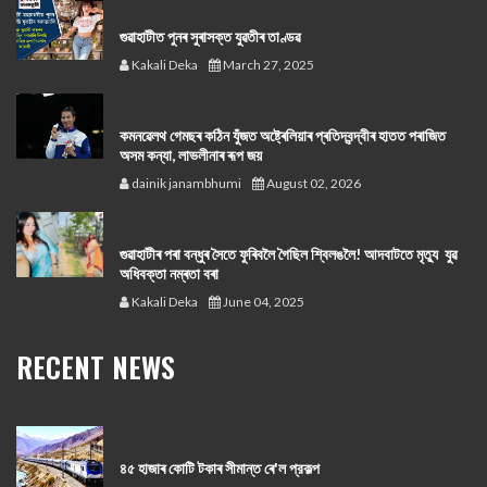
গুৱাহাটীত পুনৰ সুৰাসক্ত যুৱতীৰ তাণ্ডৱ
Kakali Deka
March 27, 2025
কমনৱেলথ গেমছৰ কঠিন যুঁজত অষ্ট্ৰেলিয়াৰ প্ৰতিদ্বন্দ্বীৰ হাতত পৰাজিত
অসম কন্যা, লাভলীনাৰ ৰূপ জয়
dainik janambhumi
August 02, 2026
গুৱাহাটীৰ পৰা বন্ধুৰ সৈতে ফুৰিবলৈ গৈছিল শ্বিলঙলৈ! আদবাটতে মৃত্যু যুৱ
অধিবক্তা নম্ৰতা বৰা
Kakali Deka
June 04, 2025
RECENT NEWS
৪৫ হাজাৰ কোটি টকাৰ সীমান্ত ৰে'ল প্রকল্প