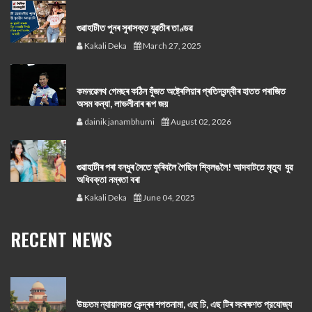
গুৱাহাটীত পুনৰ সুৰাসক্ত যুৱতীৰ তাণ্ডৱ
Kakali Deka
March 27, 2025
কমনৱেলথ গেমছৰ কঠিন যুঁজত অষ্ট্ৰেলিয়াৰ প্ৰতিদ্বন্দ্বীৰ হাতত পৰাজিত
অসম কন্যা, লাভলীনাৰ ৰূপ জয়
dainik janambhumi
August 02, 2026
গুৱাহাটীৰ পৰা বন্ধুৰ সৈতে ফুৰিবলৈ গৈছিল শ্বিলঙলৈ! আদবাটতে মৃত্যু যুৱ
অধিবক্তা নম্ৰতা বৰা
Kakali Deka
June 04, 2025
RECENT NEWS
উচ্চতম ন্যায়ালয়ত কেন্দ্ৰৰ শপতনামা, এছ চি, এছ টিৰ সংৰক্ষণত প্রযোজ্য