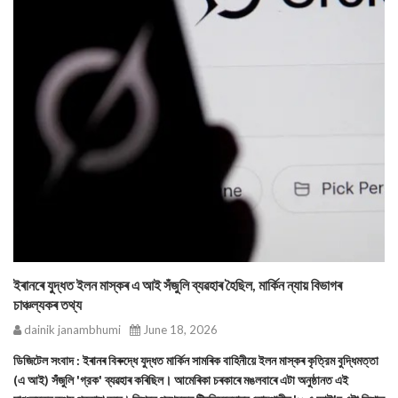
ইৰানৰে যুদ্ধত ইলন মাস্কৰ এ আই সঁজুলি ব্যৱহাৰ হৈছিল, মার্কিন ন্যায় বিভাগৰ
চাঞ্চল্যকৰ তথ্য
dainik janambhumi
June 18, 2026
ডিজিটেল সংবাদ : ইৰানৰ বিৰুদ্ধে যুদ্ধত মার্কিন সামৰিক বাহিনীয়ে ইলন মাস্কৰ কৃত্রিম বুদ্ধিমত্তা
(এ আই) সঁজুলি 'গ্রক' ব্যৱহাৰ কৰিছিল। আমেৰিকা চৰকাৰে মঙলবাৰে এটা অনুষ্ঠানত এই