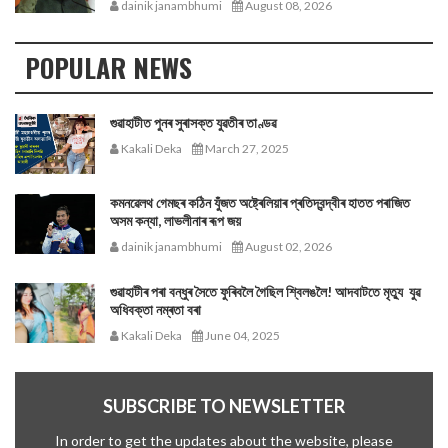
dainik janambhumi
August 08, 2026
POPULAR NEWS
গুৱাহাটীত পুনৰ সুৰাসক্ত যুৱতীৰ তাণ্ডৱ
Kakali Deka
March 27, 2025
কমনৱেলথ গেমছৰ কঠিন যুঁজত অষ্ট্ৰেলিয়াৰ প্ৰতিদ্বন্দ্বীৰ হাতত পৰাজিত
অসম কন্যা, লাভলীনাৰ ৰূপ জয়
dainik janambhumi
August 02, 2026
গুৱাহাটীৰ পৰা বন্ধুৰ সৈতে ফুৰিবলৈ গৈছিল শ্বিলঙলৈ! আদবাটতে মৃত্যু যুৱ
অধিবক্তা নম্ৰতা বৰা
Kakali Deka
June 04, 2025
SUBSCRIBE TO NEWSLETTER
In order to get the updates about the website, please