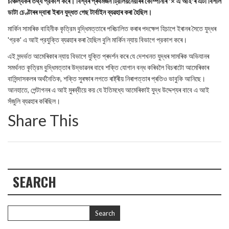
চাঞ্চল্যকৰ তথ্য প্রকাশ কৰে। বিশ্বৰ প্ৰথমজন ট্রিলিয়নেয়াৰৰ কোম্পানীৰ '× এ আই'ৰ এটা বিশাল
ডাটা চেণ্টাৰৰ দ্বাৰা ইৰান যুদ্ধত গেছ টার্বাইন ব্যৱহাৰ কৰা হৈছিল।
মার্কিন সামৰিক বাহিনীক কৃত্রিম বুদ্ধিমত্তাৰে পৰিচালিত কৰাৰ পদক্ষেপ হিচাপে ইৰানৰ সৈতে যুদ্ধৰ
'গ্রক' এ আই প্রযুক্তি ব্যৱহাৰ কৰা হৈছিল বুলি মার্কিন ন্যায় বিভাগে প্রকাশ কৰে।
এই সন্দর্ভত আমেৰিকাৰ ন্যায় বিভাগে যুক্তি প্ৰদৰ্শন কৰে যে দেশখনত যুদ্ধৰ সামৰিক অভিযানৰ
সমৰ্থনত কৃত্রিম বুদ্ধিমত্তাৰ উদ্ভাৱনৰ বাবে শক্তি যোগান বন্ধ কৰিবলৈ বিচৰাটো আমেৰিকাৰ
বাসিন্দাসকলৰ অৰ্থনৈতিক, শক্তি সুৰক্ষাৰ লগতে ৰাষ্ট্ৰীয় নিৰাপত্তাৰ প্ৰতিও ভাবুকি আনিছে।
আনহাতে, পেন্টাগনৰ এ আই মুৰব্বীয়ে কয় যে ইতিমধ্যে আমেৰিকাই যুদ্ধ উদ্দেশ্যৰ বাবে এ আই
সঁজুলি ব্যৱহাৰ কৰিছিল।
Share This
SEARCH