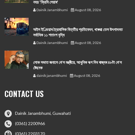
নহয় 'ক্রিমি লেয়াৰ'
Dainik Janambhumi
August 08, 2026
অইল ইণ্ডিয়াৰ ত্রৈমাসিক বিত্তীয় প্রতিবেদন, খাৰুৱা তেল উৎপাদনত
সর্বাধিক ১১ শতাংশ বৃদ্ধি
Dainik Janambhumi
August 08, 2026
লোক সভাত জনালে ৰে'ল মন্ত্ৰীয়ে, আধুনিক ৰূপ দিব ৰাজ্যৰ ৪৮টা ৰে'ল
ষ্টেছনক
dainik janambhumi
August 08, 2026
CONTACT US
Dainik Janambhumi, Guwahati
(0361) 2200966
(0361) 2203170