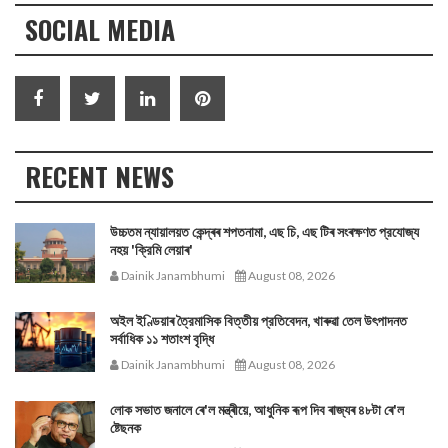
SOCIAL MEDIA
RECENT NEWS
উচ্চতম ন্যায়ালয়ত কেন্দ্ৰৰ শপতনামা, এছ চি, এছ টিৰ সংৰক্ষণত প্রযোজ্য
নহয় 'ক্রিমি লেয়াৰ'
Dainik Janambhumi
August 08, 2026
অইল ইণ্ডিয়াৰ ত্রৈমাসিক বিত্তীয় প্রতিবেদন, খাৰুৱা তেল উৎপাদনত
সর্বাধিক ১১ শতাংশ বৃদ্ধি
Dainik Janambhumi
August 08, 2026
লোক সভাত জনালে ৰে'ল মন্ত্ৰীয়ে, আধুনিক ৰূপ দিব ৰাজ্যৰ ৪৮টা ৰে'ল
ষ্টেছনক