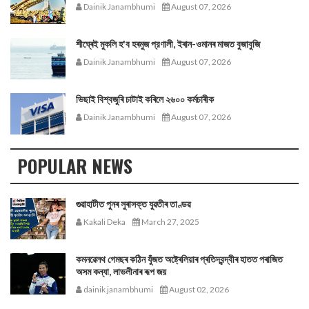
Dainik Janambhumi
August 07, 2026
শীঘ্ৰেই মুকলি হ'ব হৰমুজ প্রণালী, ইৰান-ওমানৰ মাজত বুজাবুজি
Dainik Janambhumi
August 07, 2026
ভিছাই বিশ্বজুৰি চাটাই কৰিলে ২৬০০ কৰ্মচাৰীক
Dainik Janambhumi
August 07, 2026
POPULAR NEWS
গুৱাহাটীত পুনৰ সুৰাসক্ত যুৱতীৰ তাণ্ডৱ
Kakali Deka
March 27, 2025
কমনৱেলথ গেমছৰ কঠিন যুঁজত অষ্ট্ৰেলিয়াৰ প্ৰতিদ্বন্দ্বীৰ হাতত পৰাজিত
অসম কন্যা, লাভলীনাৰ ৰূপ জয়
dainik janambhumi
August 02, 2026