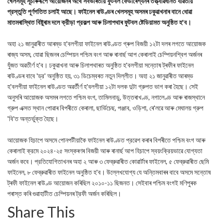
খেলসমূহ সূচাৰুৰূপে আয়োজনৰ অর্থে সর্বভাৰতীয় ফুটবল ফেডাৰেশ্যনৰ তত্ত্বাৱধানত যাৱতীয়
প্রস্তুতি পূর্ণগতিত চলাই আছে। ফাইনেল ৰাউণ্ডৰ খেলসমূহ অসমৰ ঢকুৱাখনাৰ বানে ধোৱা
মাতমৰাস্থিত বিষ্টুৰাম দলে ক্রীড়া প্রকল্প আৰু চিলাপথাৰ ফুটবল ষ্টেডিয়ামত অনুষ্ঠিত হ'ব।
অহা ২১ জানুৱাৰীত আৰম্ভ হ'বলগীয়া ফাইনেল ৰাউণ্ডত গ্ৰুপ বিজয়ী ১২টা দলৰ লগতে আয়োজক
ৰাজ্য অসম, যোৱা ছিজনৰ চেম্পিয়ন পশ্চিম বংগ আৰু ৰানাৰ্ছ আপ কেৰালাই চেম্পিয়নশ্বিপ অর্জনৰ
যুঁজত অৱতীর্ণ হ'ব। ঢকুৱাখনা আৰু চিলাপথাৰত অনুষ্ঠিত হ'বলগীয়া সন্তোষ ট্ৰফীৰ ফাইনেল
ৰাউণ্ডৰ বাবে 'ড্র' অনুষ্ঠিত হয়, ৩১ ডিচেম্বৰত নতুন দিল্লীত। অহা ২১ জানুৱাৰীত আৰম্ভ
হ'বলগীয়া ফাইনেল ৰাউণ্ডত অৱর্তীর্ণ হ'বলগীয়া ১২টা দলক দুটা গ্রুপত ভাগ কৰা হৈছে। সেই
অনুসৰি আয়োজক অসমৰ লগতে পশ্চিম বংগ, তামিলনাডু, উত্তৰাখণ্ড, নগালেণ্ড আৰু ৰাজস্থানে
গ্রুপ এক্সত স্থান পোৱাৰ বিপৰীতে কেৰালা, ছার্ভিচেছ, পঞ্জাব, ওড়িশা, ৰে'লৱে আৰু মেঘালয় গ্রুপ
'বি'ত অন্তর্ভুক্ত হৈছে।
আয়োজক হিচাপে অসমে পোনপটীয়াকৈ ফাইনেল ৰাউণ্ডত প্রৱেশ কৰাৰ বিপৰীতে পশ্চিম বংগ আৰু
কেৰালাই ক্রমে ২০২৪-২৫ সংস্কৰণৰ বিজয়ী আৰু ৰানাৰ্ছ আপ হিচাপে স্বয়ংক্রিয়ভাৱে যোগ্যতা
অর্জন কবে। প্রতিযোগিতাখনৰ অহা ২ আৰু ৩ ফেব্রুৱাৰীত কোৱাৰ্টাৰ ফাইনেল, ৫ ফেব্রুৱাৰীত ছেমি
ফাইনেল, ৮ ফেব্রুৱাৰীত ফাইনেল অনুষ্ঠিত হ'ব। উল্লেখযোগ্য যে অন্তিমবাৰৰ বাবে অসমে সন্তোষ
ট্ৰফী ফাইনেল ৰাউণ্ড আয়োজন কৰিছিল ২০১০-১১ ছিজনত। সেইবাৰ পশ্চিম বংগই মণিপুৰক
পৰাস্ত কৰি গুৱাহাটীত চেম্পিয়নৰ ট্রফী অর্জন কৰিছিল।
Share This