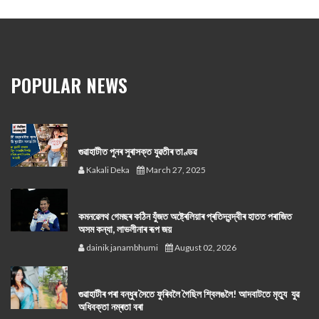
POPULAR NEWS
গুৱাহাটীত পুনৰ সুৰাসক্ত যুৱতীৰ তাণ্ডৱ
Kakali Deka
March 27, 2025
কমনৱেলথ গেমছৰ কঠিন যুঁজত অষ্ট্ৰেলিয়াৰ প্ৰতিদ্বন্দ্বীৰ হাতত পৰাজিত
অসম কন্যা, লাভলীনাৰ ৰূপ জয়
dainik janambhumi
August 02, 2026
গুৱাহাটীৰ পৰা বন্ধুৰ সৈতে ফুৰিবলৈ গৈছিল শ্বিলঙলৈ! আদবাটতে মৃত্যু যুৱ
অধিবক্তা নম্ৰতা বৰা