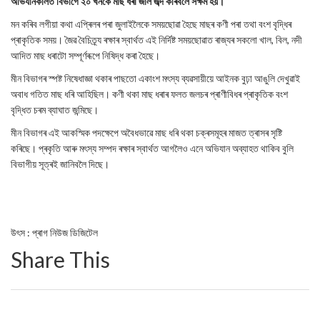
অভিযানকালত বিভাগে ২০ খনকৈ মাছ ধৰা জাল জব্দ কৰিবলৈ সক্ষম হয়।
মন কৰিব লগীয়া কথা এপ্ৰিলৰ পৰা জুলাইলৈকে সময়ছোৱা হৈছে মাছৰ কণী পৰা তথা বংশ বৃদ্ধিৰ
প্ৰাকৃতিক সময়। জৈৱ বৈচিত্ৰ্য ৰক্ষাৰ স্বাৰ্থত এই নিৰ্দিষ্ট সময়ছোৱাত ৰাজ্যৰ সকলো খাল, বিল, নদী
আদিত মাছ ধৰাটো সম্পূৰ্ণৰূপে নিষিদ্ধ কৰা হৈছে।
মীন বিভাগৰ স্পষ্ট নিষেধাজ্ঞা থকাৰ পাছতো একাংশ মৎস্য ব্যৱসায়ীয়ে আইনক বুঢ়া আঙুলি দেখুৱাই
অবাধ গতিত মাছ ধৰি আহিছিল। কণী থকা মাছ ধৰাৰ ফলত জলচৰ প্ৰাণীবিধৰ প্ৰাকৃতিক বংশ
বৃদ্ধিত চৰম ব্যাঘাত জন্মিছে।
মীন বিভাগৰ এই আকস্মিক পদক্ষেপে অবৈধভাৱে মাছ ধৰি থকা চক্ৰসমূহৰ মাজত ত্ৰাসৰ সৃষ্টি
কৰিছে। প্ৰকৃতি আৰু মৎস্য সম্পদ ৰক্ষাৰ স্বাৰ্থত আগলৈও এনে অভিযান অব্যাহত থাকিব বুলি
বিভাগীয় সূত্ৰই জানিবলৈ দিছে।
উৎস : প্ৰাগ নিউজ ডিজিটেল
Share This