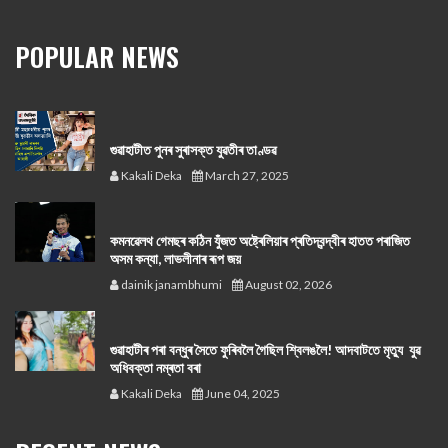
POPULAR NEWS
গুৱাহাটীত পুনৰ সুৰাসক্ত যুৱতীৰ তাণ্ডৱ
Kakali Deka
March 27, 2025
কমনৱেলথ গেমছৰ কঠিন যুঁজত অষ্ট্ৰেলিয়াৰ প্ৰতিদ্বন্দ্বীৰ হাতত পৰাজিত
অসম কন্যা, লাভলীনাৰ ৰূপ জয়
dainik janambhumi
August 02, 2026
গুৱাহাটীৰ পৰা বন্ধুৰ সৈতে ফুৰিবলৈ গৈছিল শ্বিলঙলৈ! আদবাটতে মৃত্যু যুৱ
অধিবক্তা নম্ৰতা বৰা
Kakali Deka
June 04, 2025