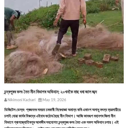
চন্দ্ৰপুৰৰ কলং নৈত মীন বিভাগৰ অভিযান; ২০খনকৈ মাছ ধৰা জাল জব্দ
Nikimoni Kachari
May 19, 2026
ডিজিটেল ডেস্ক: প্ৰজননৰ সময়ত চৰকাৰী নিষেধাজ্ঞা অমান্য কৰি একাংশ অসাধু মৎস্য ব্যৱসায়ীয়ে
চলাই যোৱা কাৰ্যৰ বিৰুদ্ধে এইবাৰ কঠোৰ হৈছে মীন বিভাগ। আজি কামৰূপ মহানগৰ জিলা মীন
বিভাগে প্ৰাগজ্যোতিষপুৰ আৰক্ষীৰ সহযোগত চন্দ্ৰপুৰৰ কলং নৈত এক সফল অভিযান চলায়। এই