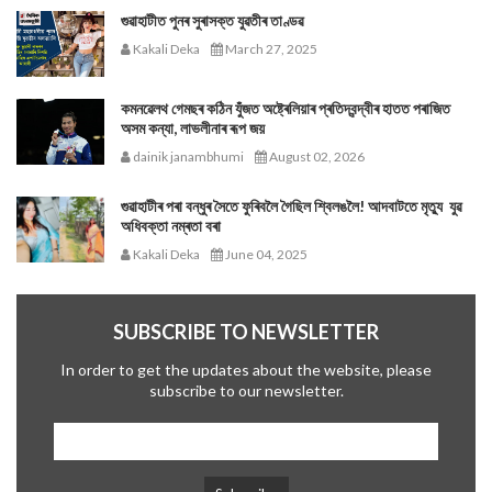
গুৱাহাটীত পুনৰ সুৰাসক্ত যুৱতীৰ তাণ্ডৱ
Kakali Deka
March 27, 2025
কমনৱেলথ গেমছৰ কঠিন যুঁজত অষ্ট্ৰেলিয়াৰ প্ৰতিদ্বন্দ্বীৰ হাতত পৰাজিত
অসম কন্যা, লাভলীনাৰ ৰূপ জয়
dainik janambhumi
August 02, 2026
গুৱাহাটীৰ পৰা বন্ধুৰ সৈতে ফুৰিবলৈ গৈছিল শ্বিলঙলৈ! আদবাটতে মৃত্যু যুৱ
অধিবক্তা নম্ৰতা বৰা
Kakali Deka
June 04, 2025
SUBSCRIBE TO NEWSLETTER
In order to get the updates about the website, please
subscribe to our newsletter.