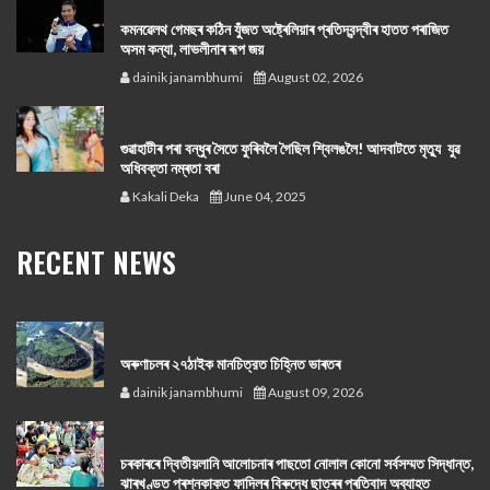
কমনৱেলথ গেমছৰ কঠিন যুঁজত অষ্ট্ৰেলিয়াৰ প্ৰতিদ্বন্দ্বীৰ হাতত পৰাজিত
অসম কন্যা, লাভলীনাৰ ৰূপ জয়
dainik janambhumi
August 02, 2026
গুৱাহাটীৰ পৰা বন্ধুৰ সৈতে ফুৰিবলৈ গৈছিল শ্বিলঙলৈ! আদবাটতে মৃত্যু যুৱ
অধিবক্তা নম্ৰতা বৰা
Kakali Deka
June 04, 2025
RECENT NEWS
অৰুণাচলৰ ২৭ঠাইক মানচিত্রত চিহ্নিত ভাৰতৰ
dainik janambhumi
August 09, 2026
চৰকাৰৰে দ্বিতীয়লানি আলোচনাৰ পাছতো নোলাল কোনো সর্বসম্মত সিদ্ধান্ত,
ঝাৰখণ্ডত প্ৰশ্নকাকত ফাদিলৰ বিৰুদ্ধে ছাত্ৰৰ প্ৰতিবাদ অব্যাহত