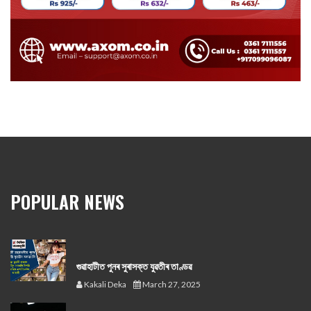
POPULAR NEWS
গুৱাহাটীত পুনৰ সুৰাসক্ত যুৱতীৰ তাণ্ডৱ
Kakali Deka
March 27, 2025