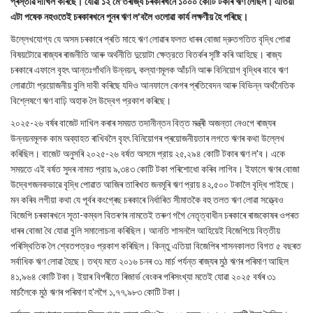
প্ৰস্তাৱ দাখিল কৰিছে। যোৱা ১২ মে'তৰাজ্য চৰকাৰখনে ১০০০ কোটি টকাৰ ঋণ লৈছিল। এতিয়া
এটা পষেক নহওতেই চৰকাৰখনে পুনৰ ঋণ ল'বলৈ ওলোৱা কাৰ্য লক্ষণীয় হৈ পৰিছে।
উল্লেখযোগ্য যে অসম চৰকাৰে প্ৰতি মাহে ঋণ লোৱাৰ ফলত ধাৰৰ বোজা দ্রুতগতিত বৃদ্ধি পোৱা
বিষয়টোৱে ৰাজ্যৰ ৰাজনীতি আৰু অৰ্থনীতি দুয়োটা ক্ষেত্রতে বিতৰ্কৰ সৃষ্টি কৰি আহিছে। ৰাজ্য
চৰকাৰে এফালে বৃহৎ আন্তঃগাঁথনি উন্নয়ন, কল্যাণমূলক আঁচনি আৰু বিনিয়োগ বৃদ্ধিৰ বাবে ঋণ
লোৱাটো প্রয়োজনীয় বুলি দাবী কৰিছে যদিও আনফালে কেগৰ প্ৰতিবেদন আৰু বিভিন্ন অর্থনৈতিক
বিশ্লেষণে ঋণ বাঢ়ি অহাক লৈ উদ্বেগ প্রকাশ কৰিছে।
২০২৫-২৬ বৰ্ষৰ বাজেট দাখিল কৰাৰ সময়ত তদানীন্তন বিত্ত মন্ত্ৰী অজন্তা নেওগে ৰাজ্যৰ
উন্নয়নমূলক কাম অব্যাহত ৰাখিবলৈ বৃহৎ বিনিয়োগৰ প্ৰয়োজনীয়তাৰ লগতে ঋণৰ কথা উল্লেখ
কৰিছিল। বাজেট অনুসৰি ২০২৫-২৬ বর্ষত অসমে প্রায় ২৫,২৯৪ কোটি টকাৰ ঋণ ল'ব। একে
সময়তে এই বৰ্ষত সুদৰ নামত প্রায় ৯,৩৪৩ কোটি টকা পৰিশোধো কৰিব লাগিব। ইফালে ঋণৰ বোজা
উদ্বেগজনকভাৱে বৃদ্ধি পোৱাত আজিৰ তাৰিখত জনমূৰি ঋণ প্রায় ৪২,৫০০ টকালৈ বৃদ্ধি পাইছে।
মন কৰিব লগীয়া কথা যে পূৰ্বৰ কংগ্ৰেছ চৰকাৰে নিৰ্ধাৰিত সীমাতকৈ বহু তলত ঋণ লোৱা সত্ত্বেও
বিজেপি চৰকাৰখনে সূতা-কম্বল বিতৰণৰ নামতেই তৰুণ গগৈ নেতৃত্বাধীন চৰকাৰে ৰাজকোষৰ ওপৰত
ধাৰৰ বোজা থৈ যোৱা বুলি সমালোচনা কৰিছিল। আনতি শাসনলৈ আহিয়েই বিজেপিয়ে বিত্তীয়
পৰিস্থিতিক লৈ শ্বেতপত্রও প্রকাশ কৰিছিল। কিন্তু এতিয়া বিজেপিৰ শাসনকালত বিগত ৫ বছৰত
সৰ্বাধিক ঋণ লোৱা হৈছে। তথ্য মতে ২০১৬ চনৰ ৩১ মার্চ পর্যন্ত ৰাজ্যৰ মুঠ ঋণৰ পৰিমাণ আছিল
৪১,৯৬৪ কোটি টকা। ইয়াৰ বিপৰীতে ৰিজাৰ্ভ বেংকৰ পৰিসংখ্যা মতেই যোৱা ২০২৫ বৰ্ষৰ ৩১
মাৰ্চলৈকে মুঠ ঋণৰ পৰিমাণ হ'লগৈ ১,৭৭,৯৮৩ কোটি টকা।