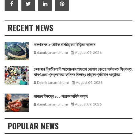
RECENT NEWS
অৰুণাচলৰ ২৭ঠাইক মানচিত্রত চিহ্নিত ভাৰতৰ
dainik janambhumi
August 09, 2026
চৰকাৰৰে দ্বিতীয়লানি আলোচনাৰ পাছতো নোলাল কোনো সর্বসম্মত সিদ্ধান্ত,
ঝাৰখণ্ডত প্ৰশ্নকাকত ফাদিলৰ বিৰুদ্ধে ছাত্ৰৰ প্ৰতিবাদ অব্যাহত
Dainik Janambhumi
August 09, 2026
ভাৰতৰ বিৰুদ্ধে ১০০ শতাংশ মার্কিন শুল্ক!
dainik janambhumi
August 09, 2026
POPULAR NEWS