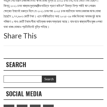
সৰ্বানন্দ সোণোৱাল চৰকাৰৰ দিনত ঋণৰ বোজা বৃদ্ধি হৈ ২০২১ চনত ৮৯,৭০৯ কোটি টকা হৈছিল।
কিন্তু ২০২১ চনত ৰাজ্যৰ মুখ্যমন্ত্ৰীৰ দায়িত্ব গ্রহণ কৰি ড° হিমন্ত বিশ্ব শৰ্মাই ঋণ লোৱাৰ
ক্ষেত্ৰত ইমানেই গুৰুত্ব দিলে যে ২০২১ চনৰ পৰা ২০২৫ চনৰ মাৰ্চলৈকে অসম চৰকাৰৰ ঋণৰ বোজা
হৈছেগৈ ১,৭৭,৯৮৩ কোটি টকা। এনে পৰিস্থিতিত অহা ২০২৫-২৬ বৰ্ষৰ ভিতৰত অসমৰ মুঠ ঋণৰ
পৰিমাণ ২ লাখ কোটি টকাৰ সীমা অতিক্ৰম কৰাৰ সম্ভাৱনা আছে। যাৰ বাবে ৰাজ্যবাসীৰ মূৰৰ ওপৰত
থকা ধাৰৰ বোজাও প্রতিদিনেই বৃদ্ধি পাইছে।
Share This
SEARCH
SOCIAL MEDIA