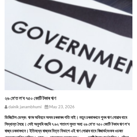
২৬ মে'ত ল'ব ৭৫০ কোটি টকাৰ ঋণ
dainik janambhumi
May 23, 2026
ডিজিটেল ডেস্ক: ঋণৰ অবিহনে অসম চৰকাৰৰ গতি নাই। নতুন চৰকাৰখনে পুনৰ ঋণ লোৱাৰ বাবে
সিদ্ধান্ত লৈছে। সেই অনুসৰি বছৰি ৭.৬২ শতাংশ সুদত অহা ২৬ মে'ত ৭৫০ কোটি টকাৰ ঋণ ল'ব
ৰাজ্য চৰকাৰখনে। ইতিমধ্যে ৰাজ্যৰ বিত্ত বিভাগে এই ঋণ লোৱাৰ বাবে ৰিজাৰ্ভবেংকৰ ওচৰত