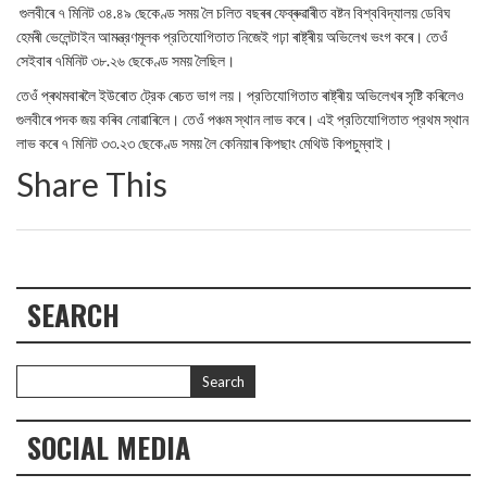
গুলবীৰে ৭ মিনিট ৩৪.৪৯ ছেকেণ্ড সময় লৈ চলিত বছৰৰ ফেব্ৰুৱাৰীত বষ্টন বিশ্ববিদ্যালয় ডেবিঘ
হেমৰী ভেলেন্টাইন আমন্ত্রণমূলক প্রতিযোগিতাত নিজেই গঢ়া ৰাষ্ট্ৰীয় অভিলেখ ভংগ কৰে। তেওঁ
সেইবাৰ ৭মিনিট ৩৮.২৬ ছেকেণ্ড সময় লৈছিল।
তেওঁ প্ৰথমবাৰলৈ ইউৰোত ট্রেক ৰেচত ভাগ লয়। প্রতিযোগিতাত ৰাষ্ট্ৰীয় অভিলেখৰ সৃষ্টি কৰিলেও
গুলবীৰে পদক জয় কৰিব নোৱাৰিলে। তেওঁ পঞ্চম স্থান লাভ কৰে। এই প্রতিযোগিতাত প্রথম স্থান
লাভ কৰে ৭ মিনিট ৩৩.২৩ ছেকেণ্ড সময় লৈ কেনিয়াৰ কিপছাং মেথিউ কিপচুম্বাই।
Share This
SEARCH
SOCIAL MEDIA