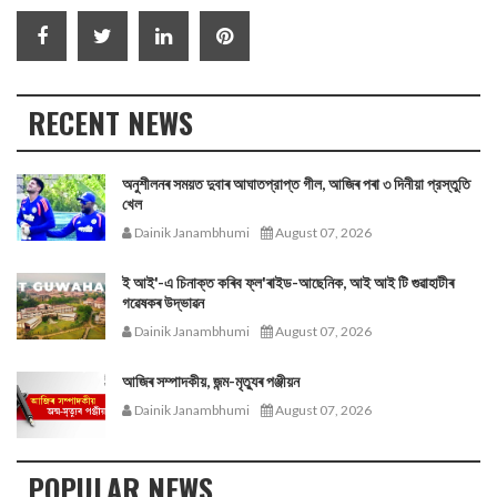
RECENT NEWS
অনুশীলনৰ সময়ত দুবাৰ আঘাতপ্রাপ্ত গীল, আজিৰ পৰা ৩ দিনীয়া প্রস্তুতি
খেল
Dainik Janambhumi
August 07, 2026
ই আই'-এ চিনাক্ত কৰিব ফ্ল'ৰাইড-আছেনিক, আই আই টি গুৱাহাটীৰ
গৱেষকৰ উদ্ভাৱন
Dainik Janambhumi
August 07, 2026
আজিৰ সম্পাদকীয়, জন্ম-মৃত্যুৰ পঞ্জীয়ন
Dainik Janambhumi
August 07, 2026
POPULAR NEWS