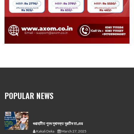
POPULAR NEWS
গুৱাহাটীত পুনৰ সুৰাসক্ত যুৱতীৰ তাণ্ডৱ
Kakali Deka
March 27, 2025