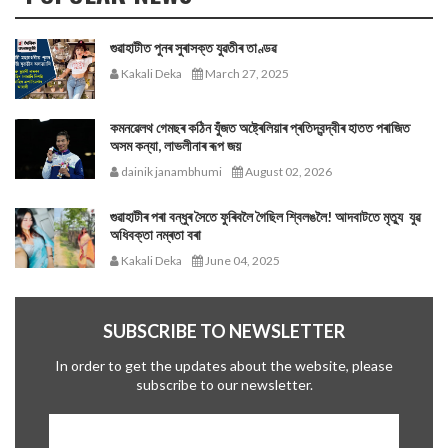
গুৱাহাটীত পুনৰ সুৰাসক্ত যুৱতীৰ তাণ্ডৱ
Kakali Deka
March 27, 2025
কমনৱেলথ গেমছৰ কঠিন যুঁজত অষ্ট্ৰেলিয়াৰ প্ৰতিদ্বন্দ্বীৰ হাতত পৰাজিত
অসম কন্যা, লাভলীনাৰ ৰূপ জয়
dainik janambhumi
August 02, 2026
গুৱাহাটীৰ পৰা বন্ধুৰ সৈতে ফুৰিবলৈ গৈছিল শ্বিলঙলৈ! আদবাটতে মৃত্যু যুৱ
অধিবক্তা নম্ৰতা বৰা
Kakali Deka
June 04, 2025
SUBSCRIBE TO NEWSLETTER
In order to get the updates about the website, please
subscribe to our newsletter.