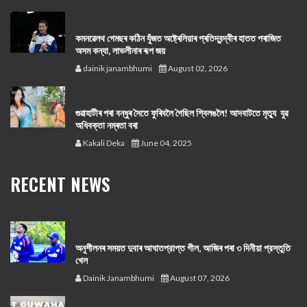
কমনৱেলথ গেমছৰ কঠিন যুঁজত অষ্ট্ৰেলিয়াৰ প্ৰতিদ্বন্দ্বীৰ হাতত পৰাজিত
অসম কন্যা, লাভলীনাৰ ৰূপ জয়
dainik janambhumi
August 02, 2026
গুৱাহাটীৰ পৰা বন্ধুৰ সৈতে ফুৰিবলৈ গৈছিল শ্বিলঙলৈ! আদবাটতে মৃত্যু যুৱ
অধিবক্তা নম্ৰতা বৰা
Kakali Deka
June 04, 2025
RECENT NEWS
অনুশীলনৰ সময়ত দুবাৰ আঘাতপ্রাপ্ত গীল, আজিৰ পৰা ৩ দিনীয়া প্রস্তুতি
খেল
Dainik Janambhumi
August 07, 2026