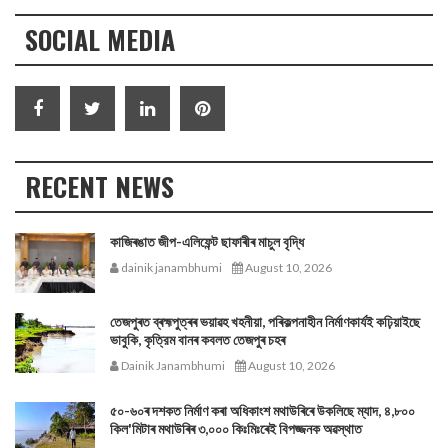
SOCIAL MEDIA
RECENT NEWS
কাজিৰঙাত জীপ-এলিফেন্ট ছাফাৰীৰ মাচুল বৃদ্ধি
dainik janambhumi
August 10, 2026
তেজপুৰত ব্ৰহ্মপুত্ৰৰ ভয়াৱহ খহনীয়া, পৰিকল্পনাহীন নির্মাণকার্যই কঢ়িয়াইছে
ভাবুকি, কৃত্রিম বানৰ কবলত তেজপুৰ চহৰ
Dainik Janambhumi
August 10, 2026
৫০-৬০ৰ দশকত নিৰ্মাণ কৰা অধিকাংশ মথাউৰিৰে উকলিছে ম্যাদ, ৪,৮০০
কিল'মিটাৰ মথাউৰিৰ ৩,০০০ কিঃমিঃৰেই বিপজ্জনক অৱস্থাত