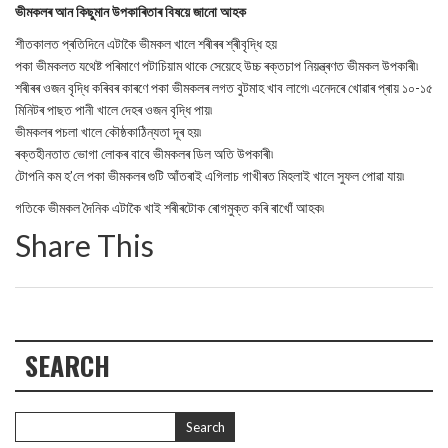
ভীমকলৰ আন কিছুমান উপকাৰিতাৰ বিষয়ে জানো আহক
শীতকালত প্ৰতিদিনে এটাকৈ ভীমকল খালে শৰীৰৰ শ্ৰীবৃদ্ধি হয়
পকা ভীমকলত যথেষ্ট পৰিমাণে পটাচিয়াম থাকে সেয়েহে উচ্চ ৰক্তচাপ নিয়ন্ত্ৰণত ভীমকল উপকাৰী৷
শৰীৰৰ ওজন বৃদ্ধি কৰিবৰ কাৰণে পকা ভীমকলৰ লগত বুটমাহ খাব লাগে৷ এনেদৰে খোৱাৰ প্ৰায় ১০-১৫
মিনিটৰ পাছত পানী খালে দেহৰ ওজন বৃদ্ধি পায়৷
ভীমকলৰ পচলা খালে কৌষ্ঠকাঠিন্যতা দূৰ হয়৷
ৰক্তহীনতাত ভোগা লোকৰ বাবে ভীমকলৰ ডিল অতি উপকাৰী৷
টোপনি কম হ’লে পকা ভীমকলৰ গুটি আঁতৰাই এগিলাচ গাখীৰত মিহলাই খালে সুফল পোৱা যায়৷
গতিকে ভীমকল দৈনিক এটাকৈ খাই শৰীৰটোক ৰোগমুক্ত কৰি ৰাখোঁ আহক৷
Share This
SEARCH