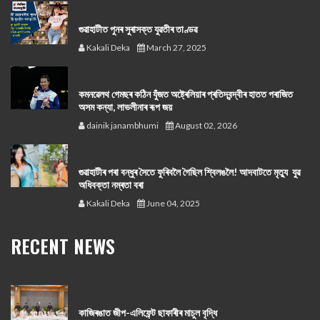
গুৱাহাটীত পুনৰ সুৰাসক্ত যুৱতীৰ তাণ্ডৱ
Kakali Deka
March 27, 2025
কমনৱেলথ গেমছৰ কঠিন যুঁজত অষ্ট্ৰেলিয়াৰ প্ৰতিদ্বন্দ্বীৰ হাতত পৰাজিত
অসম কন্যা, লাভলীনাৰ ৰূপ জয়
dainik janambhumi
August 02, 2026
গুৱাহাটীৰ পৰা বন্ধুৰ সৈতে ফুৰিবলৈ গৈছিল শ্বিলঙলৈ! আদবাটতে মৃত্যু যুৱ
অধিবক্তা নম্ৰতা বৰা
Kakali Deka
June 04, 2025
RECENT NEWS
কাজিৰঙাত জীপ-এলিফেন্ট ছাফাৰীৰ মাচুল বৃদ্ধি