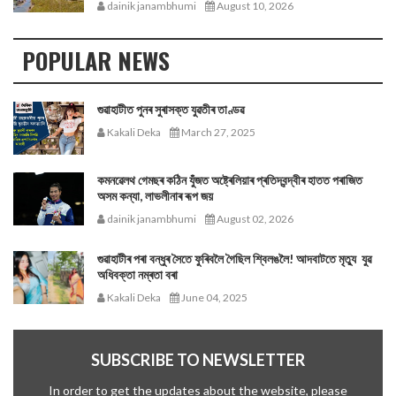
dainik janambhumi
August 10, 2026
POPULAR NEWS
গুৱাহাটীত পুনৰ সুৰাসক্ত যুৱতীৰ তাণ্ডৱ
Kakali Deka
March 27, 2025
কমনৱেলথ গেমছৰ কঠিন যুঁজত অষ্ট্ৰেলিয়াৰ প্ৰতিদ্বন্দ্বীৰ হাতত পৰাজিত
অসম কন্যা, লাভলীনাৰ ৰূপ জয়
dainik janambhumi
August 02, 2026
গুৱাহাটীৰ পৰা বন্ধুৰ সৈতে ফুৰিবলৈ গৈছিল শ্বিলঙলৈ! আদবাটতে মৃত্যু যুৱ
অধিবক্তা নম্ৰতা বৰা
Kakali Deka
June 04, 2025
SUBSCRIBE TO NEWSLETTER
In order to get the updates about the website, please