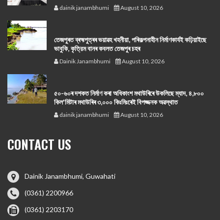
dainik janambhumi
August 10, 2026
তেজপুৰত ব্ৰহ্মপুত্ৰৰ ভয়াৱহ খহনীয়া, পৰিকল্পনাহীন নির্মাণকার্যই কঢ়িয়াইছে
ভাবুকি, কৃত্রিম বানৰ কবলত তেজপুৰ চহৰ
Dainik Janambhumi
August 10, 2026
৫০-৬০ৰ দশকত নিৰ্মাণ কৰা অধিকাংশ মথাউৰিৰে উকলিছে ম্যাদ, ৪,৮০০
কিল'মিটাৰ মথাউৰিৰ ৩,০০০ কিঃমিঃৰেই বিপজ্জনক অৱস্থাত
dainik janambhumi
August 10, 2026
CONTACT US
Dainik Janambhumi, Guwahati
(0361) 2200966
(0361) 2203170