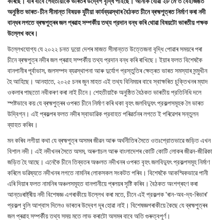
কৰিছে। যাৰ বাবে শেহতীয়াকৈ ভাৰতৰ উদ্বেগ বৃদ্ধি পাইছে। আনকি যোৱা ২৮ মে'ত বেইজিঙত
অনুষ্ঠিত ভাৰত-চীন সীমান্ত বিষয়ক যুটীয়া কাৰ্যব্যৱস্থাৰ বৈঠকত চীনে ব্ৰহ্মপুত্ৰত নিৰ্মাণ কৰা নদী
বান্ধৰ লগতে ব্ৰহ্মপুত্ৰৰ জল প্ৰৱাহ সম্পৰ্কীয় তথ্য প্রদান বন্ধ কৰি থোৱা বিষয়টো ভাৰতীয় পক্ষক
উল্লেখ কৰে।
উল্লেখযোগ্য যে ২০২২ চনত দুয়ো দেশৰ মাজত সীমান্তত উত্তেজনা বৃদ্ধি পোৱাৰ সময়ৰে পৰা
চীনে ব্ৰহ্মপুত্ৰ নদীৰ জল প্ৰৱাহ সম্পর্কীয় তথ্য প্রদান বন্ধ কৰি ৰাখিছে। ইয়াৰ ফলত বিশেষকৈ
বানপানীৰ পূর্বাভাস, জলসম্পদ ব্যৱস্থাপনা আৰু দুর্যোগ প্রস্তুতিৰ ক্ষেত্ৰত ভাৰত সমস্যাৰ সন্মুখীন
হৈ আহিছে। আনহাতে, ২০২৫ চনৰ জুন মাহত এই তথ্য বিনিময়ৰ বাবে স্বাক্ষৰিত চুক্তিখনৰ ম্যাদ
ওকলাৰ পাছতো নবীকৰণ কৰা নাই চীনে। শেহতীয়াকৈ অনুষ্ঠিত বৈঠকত ভাৰতীয় প্রতিনিধি দলে
স্পষ্টভাবে কয় যে ব্ৰহ্মপুত্ৰৰ ওপৰত চীনে নির্মাণ কৰি থকা বৃহৎ জলবিদ্যুৎ প্রকল্পসমূহক লৈ ভাৰত
উদ্বিগ্ন। এই প্ৰকল্পৰ ফলত নদীৰ স্বাভাৱিক প্রবাহত পৰিৱৰ্তনৰ লগতে ই পৰিৱেশৰ সন্তুলন
ব্যাহত কৰিব।
মন কৰিব লগীয়া কথা যে ব্ৰহ্মপুত্ৰ অসমৰ জীৱন আৰু অৰ্থনীতিৰ সৈতে ওতঃপ্রোতভাৱে জড়িত এখন
বিশাল নদী। এই নদীখনৰ সৈতে অসম, অৰুণাচল আৰু বাংলাদেশৰ কোটি কোটি লোকৰ জীৱন-জীৱিকা
জড়িত হৈ আছে। এনেকৈ চীনে তিব্বতৰ অঞ্চলত নদীখনৰ ওপৰত বৃহৎ জলবিদ্যুৎ প্রকল্পসমূহ নির্মাণ
কৰিলে ভৱিষ্যতে নদীখনৰ লগতে নামনিৰ লোকসকল সংকটত পৰিব। বিশেষকৈ আকস্মিকভাৱে পানী
এৰি দিয়াৰ ফলত নামনিৰ অঞ্চলসমূহত বানপানীয়ে প্ৰলয়ৰ সৃষ্টি কৰিব। বৈঠকত অংশগ্ৰহণ কৰা
আন্তঃৰাষ্ট্ৰীয় নদী বিশেষজ্ঞ এগৰাকীয়ে উল্লেখ কৰা মতে, চীনে এই প্রকল্পক 'ৰান-অব-দ্য-ৰিভাৰ'
প্রকল্প বুলি আশ্বাস দিলেও ভাৰতৰ উদ্বেগ দূৰ হোৱা নাই। বিশেষজ্ঞগৰাকীয়ে কৈছে যে ব্ৰহ্মপুত্ৰৰ
জল প্ৰৱাহ সম্পৰ্কীয় তথ্য সময় মতে লাভ কৰাটো অসমৰ বাবে অতি গুৰুত্বপূৰ্ণ।