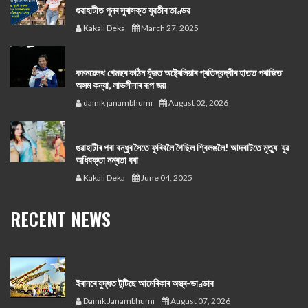
গুৱাহাটীত পুনৰ সুৰাসক্ত যুৱতীৰ তাণ্ডৱ
Kakali Deka
March 27, 2025
কমনৱেলথ গেমছৰ কঠিন যুঁজত অষ্ট্ৰেলিয়াৰ প্ৰতিদ্বন্দ্বীৰ হাতত পৰাজিত
অসম কন্যা, লাভলীনাৰ ৰূপ জয়
dainik janambhumi
August 02, 2026
গুৱাহাটীৰ পৰা বন্ধুৰ সৈতে ফুৰিবলৈ গৈছিল শ্বিলঙলৈ! আদবাটতে মৃত্যু যুৱ
অধিবক্তা নম্ৰতা বৰা
Kakali Deka
June 04, 2025
RECENT NEWS
ইৰানৰে যুদ্ধত টুটিছে আমেৰিকাৰ অস্ত্ৰ-ভাণ্ডাৰ
Dainik Janambhumi
August 07, 2026