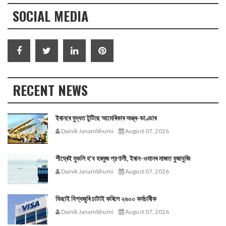
SOCIAL MEDIA
RECENT NEWS
ইৰানৰে যুদ্ধত টুটিছে আমেৰিকাৰ অস্ত্ৰ-ভাণ্ডাৰ
Dainik Janambhumi
August 07, 2026
শীঘ্ৰেই মুকলি হ'ব হৰমুজ প্রণালী, ইৰান-ওমানৰ মাজত বুজাবুজি
Dainik Janambhumi
August 07, 2026
ভিছাই বিশ্বজুৰি চাটাই কৰিলে ২৬০০ কৰ্মচাৰীক
Dainik Janambhumi
August 07, 2026