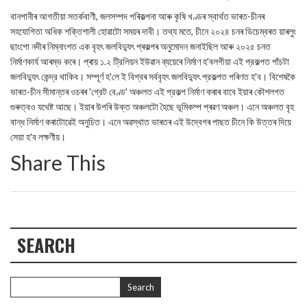
বানপানীৰ আগতীয়া সতর্কবাণী, জলসম্পদ পৰিকল্পনা আৰু কৃষি খণ্ডৰ স্বাৰ্থত ভাৰত-চীনৰ
সহযোগিতা অধিক শক্তিশালী হোৱাটো সময়ৰ দাবী। তথ্য মতে, চীনে ২০২৪ চনৰ ডিচেম্বৰত য়াৰলুং
ছাংপো নদীৰ নিম্নাংশত এক বৃহৎ জলবিদ্যুৎ প্ৰকল্পৰ অনুমোদন জনাইছিল আৰু ২০২৫ চনত
নিৰ্মাণকাৰ্য আৰম্ভ কৰে। প্ৰায় ১.২ ট্রিলিয়ন ইউৱান ব্যয়েৰে নিৰ্মাণ হ'বলগীয়া এই প্রকল্পত পাঁচটা
জলবিদ্যুৎ কেন্দ্র থাকিব। সম্পূর্ণ হ'লে ই বিশ্বৰ সৰ্ববৃহৎ জলবিদ্যুৎ প্রকল্পত পৰিণত হ'ব। বিশেষকৈ
ভাৰত-চীন সীমান্তৰ ওচৰৰ 'গ্রেট বেণ্ড' অঞ্চলত এই প্রকল্প নিৰ্মাণ কৰাৰ বাবে ইয়াৰ কৌশলগত
গুৰুত্বও যথেষ্ট আছে। ইয়াৰ উপৰি উক্ত অঞ্চলটো হৈছে ভূমিকম্প প্ৰৱণ অঞ্চল। এনে অঞ্চলত বৃহ
বান্ধ নিৰ্মাণ কৰাটোৱেই অনুচিত। এনে অৱস্থাত ভাৰতৰ এই উদ্বেগৰ পাছত চীনে কি উত্তৰ দিয়ে
সেয়া হ'ব লক্ষণীয়।
Share This
SEARCH