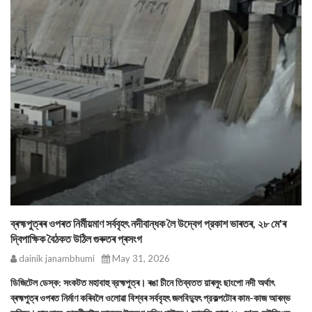
ব্ৰহ্মপুত্ৰৰ ওপৰত নির্মীয়মাণ সর্ববৃহৎ নদীবান্ধক লৈ উদ্বেগ প্রকাশ ভাৰতৰ, ২৮ মে'ৰ
দ্বিপাক্ষিক বৈঠকত উঠিল গুৰুতৰ প্ৰসংগ
dainik janambhumi
May 31, 2026
ডিজিটেল ডেস্ক: সংকটত মহাবাহু ব্রহ্মপুত্ৰ। ৰঙা চীনে তিব্বতত য়াৰলুং ছাংপো নদী অর্থাৎ
ব্ৰহ্মপুত্ৰ ওপৰত নিৰ্মাণ কৰিবলৈ ওলোৱা বিশ্বৰ সৰ্ববৃহৎ জলবিদ্যুৎ প্রকল্পটোৰ কাম-কাজ আৰম্ভ