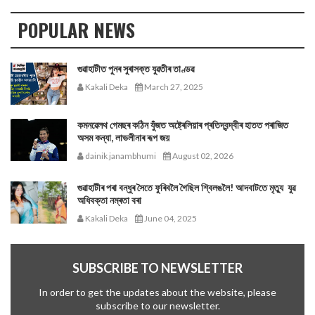
POPULAR NEWS
গুৱাহাটীত পুনৰ সুৰাসক্ত যুৱতীৰ তাণ্ডৱ
Kakali Deka
March 27, 2025
কমনৱেলথ গেমছৰ কঠিন যুঁজত অষ্ট্ৰেলিয়াৰ প্ৰতিদ্বন্দ্বীৰ হাতত পৰাজিত
অসম কন্যা, লাভলীনাৰ ৰূপ জয়
dainik janambhumi
August 02, 2026
গুৱাহাটীৰ পৰা বন্ধুৰ সৈতে ফুৰিবলৈ গৈছিল শ্বিলঙলৈ! আদবাটতে মৃত্যু যুৱ
অধিবক্তা নম্ৰতা বৰা
Kakali Deka
June 04, 2025
SUBSCRIBE TO NEWSLETTER
In order to get the updates about the website, please
subscribe to our newsletter.