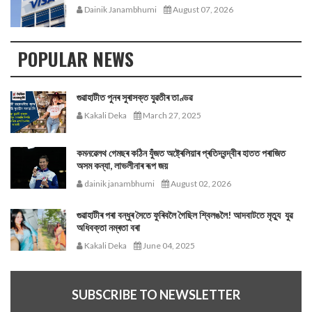
Dainik Janambhumi
August 07, 2026
POPULAR NEWS
গুৱাহাটীত পুনৰ সুৰাসক্ত যুৱতীৰ তাণ্ডৱ
Kakali Deka
March 27, 2025
কমনৱেলথ গেমছৰ কঠিন যুঁজত অষ্ট্ৰেলিয়াৰ প্ৰতিদ্বন্দ্বীৰ হাতত পৰাজিত
অসম কন্যা, লাভলীনাৰ ৰূপ জয়
dainik janambhumi
August 02, 2026
গুৱাহাটীৰ পৰা বন্ধুৰ সৈতে ফুৰিবলৈ গৈছিল শ্বিলঙলৈ! আদবাটতে মৃত্যু যুৱ
অধিবক্তা নম্ৰতা বৰা
Kakali Deka
June 04, 2025
SUBSCRIBE TO NEWSLETTER