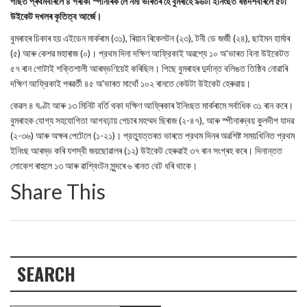
পাছত প্ৰথমবাৰলৈ ৪ গৰাকী স্পীনাৰক লৈ নমা ভাৰতৰ হৈ বুমৰাহে ৯৬টা ইনিংছত ষষ্ঠদশবাৰলৈ ৫টা
উইকেট দখলৰ কৃতিত্ব আৰ্জে।
বুমৰাহৰ চিকাৰ হয় এইডেন মার্কৰাম (৩১), ৰিয়ান ৰিকেলটন (২৩), টনী ডে জৰ্জী (২৪), ছাইমন হাৰ্মাৰ
(৫) আৰু কেশৱ মহাৰাজ (০)। প্রথম দিনা দক্ষিণ আফ্রিকাই অৱশ্যে ১০ অ'ভাৰত বিনা উইকেটত
৫৭ ৰান গোটাই শক্তিশালী আৰম্ভণিয়েই কৰিছিল। পিছে বুমৰাহৰ দুৰ্দান্ত বলিঙত তিষ্ঠিব নোৱাৰি
দক্ষিণ আফ্রিকাই পৰৱৰ্তী ৪৫ অ'ভাৰত মাথোঁ ১০২ ৰানতে কেউটা উইকেট হেৰুৱায়।
কেৱল ৪ ঘণ্টা আৰু ১৩ মিনিট বৰ্তি থকা দক্ষিণ আফ্ৰিকাৰ ইনিংছত মাৰ্কৰামে সৰ্বাধিক ৩১ ৰান কৰে।
বুমৰাহক যোগ্য সহযোগিতা আগবঢ়ায় পেচাৰ মহম্মদ ছিৰাজ (২-৪৭), আৰু স্পীনাৰদ্বয় কুলদীপ যাদৱ
(২-৩৬) আৰু অক্ষৰ পেটেলে (১-২১)। প্রত্যুত্তৰত ভাৰতে প্রথম দিনৰ অৱশিষ্ট সময়খিনিত প্রথম
ইনিংছ আৰম্ভ কৰি যশস্বী জয়ছোৱালৰ (১২) উইকেট হেৰুৱাই ৩৭ ৰান সংগ্ৰহ কৰে। দিনান্তত
লোকেশ ৰাহুলে ১৩ আৰু ৱাশ্বিংটন সুন্দৰে ৬ ৰানত বেট ধৰি থাকে।
Share This
SEARCH