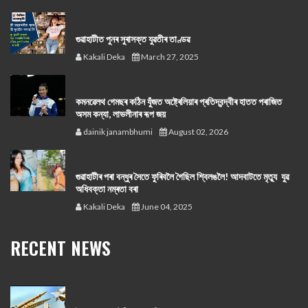
গুৱাহাটীত পুনৰ সুৰাসক্ত যুৱতীৰ তাণ্ডৱ
Kakali Deka
March 27, 2025
কমনৱেলথ গেমছৰ কঠিন যুঁজত অষ্ট্ৰেলিয়াৰ প্ৰতিদ্বন্দ্বীৰ হাতত পৰাজিত
অসম কন্যা, লাভলীনাৰ ৰূপ জয়
dainik janambhumi
August 02, 2026
গুৱাহাটীৰ পৰা বন্ধুৰ সৈতে ফুৰিবলৈ গৈছিল শ্বিলঙলৈ! আদবাটতে মৃত্যু যুৱ
অধিবক্তা নম্ৰতা বৰা
Kakali Deka
June 04, 2025
RECENT NEWS