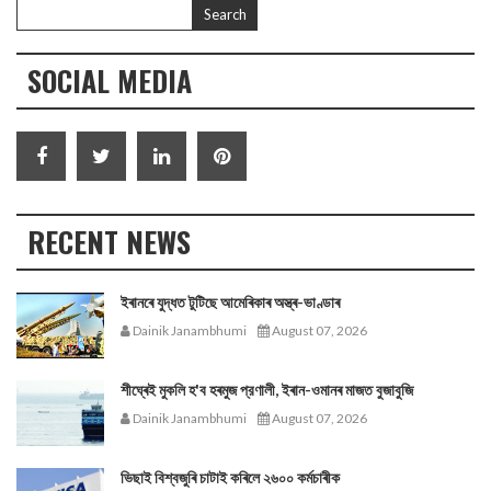
SOCIAL MEDIA
RECENT NEWS
ইৰানৰে যুদ্ধত টুটিছে আমেৰিকাৰ অস্ত্ৰ-ভাণ্ডাৰ
Dainik Janambhumi
August 07, 2026
শীঘ্ৰেই মুকলি হ'ব হৰমুজ প্রণালী, ইৰান-ওমানৰ মাজত বুজাবুজি
Dainik Janambhumi
August 07, 2026
ভিছাই বিশ্বজুৰি চাটাই কৰিলে ২৬০০ কৰ্মচাৰীক