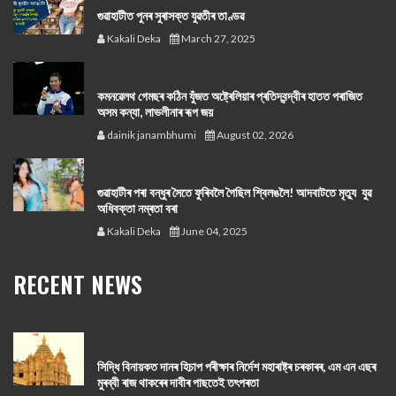
গুৱাহাটীত পুনৰ সুৰাসক্ত যুৱতীৰ তাণ্ডৱ
Kakali Deka
March 27, 2025
কমনৱেলথ গেমছৰ কঠিন যুঁজত অষ্ট্ৰেলিয়াৰ প্ৰতিদ্বন্দ্বীৰ হাতত পৰাজিত
অসম কন্যা, লাভলীনাৰ ৰূপ জয়
dainik janambhumi
August 02, 2026
গুৱাহাটীৰ পৰা বন্ধুৰ সৈতে ফুৰিবলৈ গৈছিল শ্বিলঙলৈ! আদবাটতে মৃত্যু যুৱ
অধিবক্তা নম্ৰতা বৰা
Kakali Deka
June 04, 2025
RECENT NEWS
সিদ্ধি বিনায়কত দানৰ হিচাপ পৰীক্ষাৰ নিৰ্দেশ মহাৰাষ্ট্ৰ চৰকাৰৰ, এম এন এছৰ
মুৰব্বী ৰাজ থাকৰেৰ দাবীৰ পাছতেই তৎপৰতা