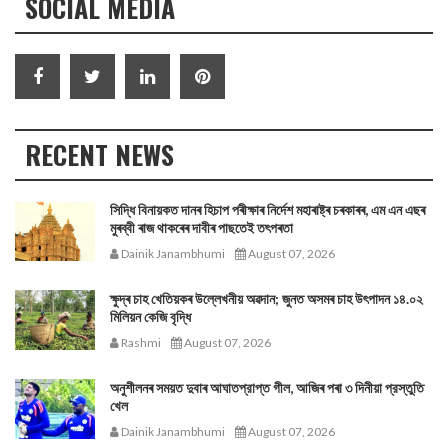
SOCIAL MEDIA
RECENT NEWS
সিদ্ধি বিনায়কত দানৰ হিচাপ পৰীক্ষাৰ নিৰ্দেশ মহাৰাষ্ট্ৰ চৰকাৰৰ, এম এন এছৰ
মুৰব্বী ৰাজ থাকৰেৰ দাবীৰ পাছতেই তৎপৰতা
Dainik Janambhumi
August 07, 2026
ক্ষুদ্ৰ চাহ খেতিয়কৰ উল্লেখনীয় অৱদান; জুনত অসমৰ চাহ উৎপাদন ১৪.০২
মিলিয়ন কেজি বৃদ্ধি
Rashmi
August 07, 2026
অনুশীলনৰ সময়ত দুবাৰ আঘাতপ্রাপ্ত গীল, আজিৰ পৰা ৩ দিনীয়া প্রস্তুতি
খেল
Dainik Janambhumi
August 07, 2026