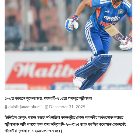
৫-০ত ভাৰতৰ শৃংখলা জয়, পঞ্চম টি-২০তো পৰাস্ত শ্রীলংকা
dainik janambhumi
December 31, 2025
ডিজিটেল ডেস্ক: বলাৰৰ লগতে অধিনায়িকা হৰমনপ্রীত কৌৰৰ আকৰ্ষণীয় অর্ধশতৰানৰ সহায়ত
শ্রীলংকাক কালি ভাৰতে পঞ্চম তথা অন্তিম টি-২০-ত ১৫ ৰানত পৰাজিত কৰে আৰু তেনেদৰেই
পাঁচখনীয়া শৃংখলা ৫-০ ব্যৱধানত দখল কৰে।