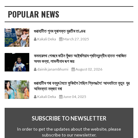
POPULAR NEWS
গুৱাহাটীত পুনৰ সুৰাসক্ত যুৱতীৰ তাণ্ডৱ
Kakali Deka
March 27, 2025
কমনৱেলথ গেমছৰ কঠিন যুঁজত অষ্ট্ৰেলিয়াৰ প্ৰতিদ্বন্দ্বীৰ হাতত পৰাজিত
অসম কন্যা, লাভলীনাৰ ৰূপ জয়
dainik janambhumi
August 02, 2026
গুৱাহাটীৰ পৰা বন্ধুৰ সৈতে ফুৰিবলৈ গৈছিল শ্বিলঙলৈ! আদবাটতে মৃত্যু যুৱ
অধিবক্তা নম্ৰতা বৰা
Kakali Deka
June 04, 2025
SUBSCRIBE TO NEWSLETTER
In order to get the updates about the website, please
subscribe to our newsletter.