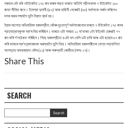
প্ৰথমে বেট ধৰি ৭উইকেটত ১৭৫ ৰান কৰাৰ পাছত ভাৰতে অতিথি শ্রীলংকাক ৭ উইকেটত ১৬০
ৰানত সীমিত ৰাখে। ইমেশ্বা দুলানী (৫০) আৰু হাছিনী পেৰেৰাই (৬৫) অর্ধশতক অৰ্জন কৰিলেও
দলক জয়ৰ লক্ষ্যলৈ তুলি নিয়াত ব্যর্থ হয়।
ইয়াৰ আগেয়ে অধিনায়িকা হৰমনপ্রীত কৌৰৰ দৃঢ়তাপূর্ণ অর্ধশতৰানেৰে ভাৰতে ৭ উইকেটত ১৭৫ ৰানৰ
প্রত্যাহ্বানমূলক স্ক'ৰ থিয় কৰিছিল। ভাৰতে এটা সময়ত ১১ অ'ভাৰত ৫টা উইকেট হেৰুৱাই ৭৭
ৰান কৰি শ'লঠেকত পৰিছিল। পিছে হৰমনপ্রীতে ৪৩টা বল খেলি ৯টা চাৰি আৰু এটা ছয়েৰে ৬৭ ৰান
কৰি ভাৰতৰ স্ক'ৰ সন্মানজনক অৱস্থালৈ তুলি নিয়ে। অধিনায়িকা হৰমনপ্ৰীতক যোগ্য সহযোগিতা
আগবঢ়ায় অমনজ্যোত কৌৰ (২১) আৰু অৰুন্ধতী ৰেড্ডীয়ে (অপঃ ২৭)।
Share This
SEARCH