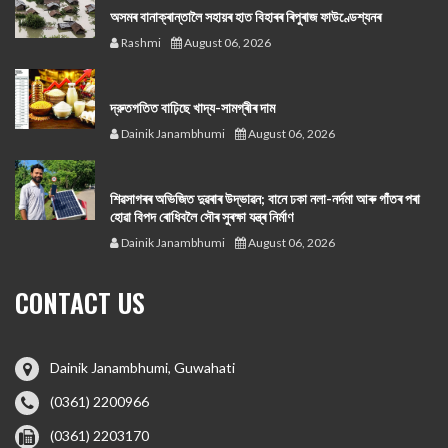
অসমৰ বানাক্ৰান্তালৈ সহায়ৰ হাত বিহাৰৰ ৰিপুৰাজ ফাউণ্ডেশ্যনৰ
Rashmi
August 06, 2026
দ্রুতগতিত বাঢ়িছে খাদ্য-সামগ্ৰীৰ দাম
Dainik Janambhumi
August 06, 2026
শিৱসাগৰৰ অভিজিত দুৱৰাৰ উদ্ভাৱন; বানে ঢকা নলা-নৰ্দমা আৰু গাঁতৰ পৰা
হোৱা বিপদ ৰোধিবলৈ সৌৰ সুৰক্ষা যন্ত্ৰ নিৰ্মাণ
Dainik Janambhumi
August 06, 2026
CONTACT US
Dainik Janambhumi, Guwahati
(0361) 2200966
(0361) 2203170