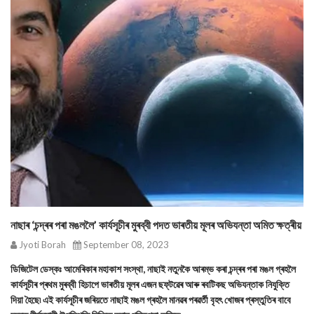
নাছাৰ ‘চন্দ্ৰৰ পৰা মঙললৈ’ কাৰ্যসূচীৰ মুৰব্বী পদত ভাৰতীয় মূলৰ অভিযন্তা অমিত ক্ষত্ৰীয়
Jyoti Borah
September 08, 2023
ডিজিটেল ডেস্কঃ আমেৰিকাৰ মহাকাশ সংস্থা, নাছাই নতুনকৈ আৰম্ভ কৰা চন্দ্ৰৰ পৰা মঙল গ্ৰহলৈ
কাৰ্যসূচীৰ প্ৰথম মুৰব্বী হিচাপে ভাৰতীয় মূলৰ এজন ছফ্‌টৱেৰ আৰু ৰবটিকছ অভিযন্তাক নিযুক্তি
দিয়া হৈছে৷ এই কাৰ্যসূচীৰ জৰিয়তে নাছাই মঙল গ্ৰহলৈ মানৱৰ পৰৱৰ্তী বৃহৎ খোজৰ প্ৰস্তুতিৰ বাবে