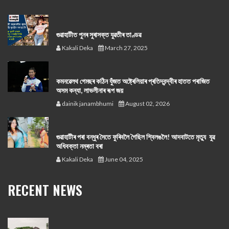
গুৱাহাটীত পুনৰ সুৰাসক্ত যুৱতীৰ তাণ্ডৱ
Kakali Deka
March 27, 2025
কমনৱেলথ গেমছৰ কঠিন যুঁজত অষ্ট্ৰেলিয়াৰ প্ৰতিদ্বন্দ্বীৰ হাতত পৰাজিত
অসম কন্যা, লাভলীনাৰ ৰূপ জয়
dainik janambhumi
August 02, 2026
গুৱাহাটীৰ পৰা বন্ধুৰ সৈতে ফুৰিবলৈ গৈছিল শ্বিলঙলৈ! আদবাটতে মৃত্যু যুৱ
অধিবক্তা নম্ৰতা বৰা
Kakali Deka
June 04, 2025
RECENT NEWS