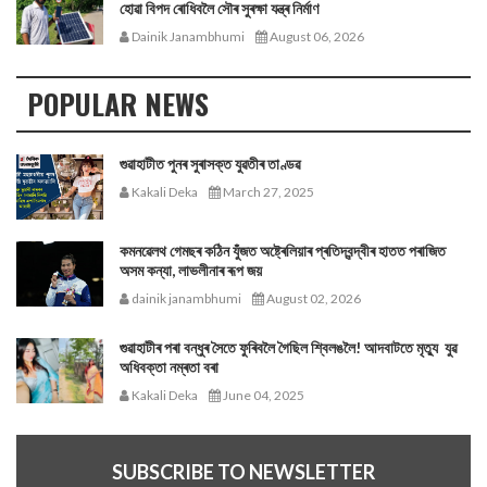
হোৱা বিপদ ৰোধিবলৈ সৌৰ সুৰক্ষা যন্ত্ৰ নিৰ্মাণ
Dainik Janambhumi
August 06, 2026
POPULAR NEWS
গুৱাহাটীত পুনৰ সুৰাসক্ত যুৱতীৰ তাণ্ডৱ
Kakali Deka
March 27, 2025
কমনৱেলথ গেমছৰ কঠিন যুঁজত অষ্ট্ৰেলিয়াৰ প্ৰতিদ্বন্দ্বীৰ হাতত পৰাজিত
অসম কন্যা, লাভলীনাৰ ৰূপ জয়
dainik janambhumi
August 02, 2026
গুৱাহাটীৰ পৰা বন্ধুৰ সৈতে ফুৰিবলৈ গৈছিল শ্বিলঙলৈ! আদবাটতে মৃত্যু যুৱ
অধিবক্তা নম্ৰতা বৰা
Kakali Deka
June 04, 2025
SUBSCRIBE TO NEWSLETTER