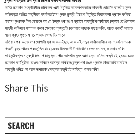
চন্দ্ৰত দীৰ্ঘম্যাদী উপস্থিতি নিশ্চিত কৰাৰ পৰিকল্পনা কৰিছে৷
আজি মহাকাশ সংস্থাটোৱে জাৰি কৰা এটা বিবৃতিত তাৎক্ষণিকভাৱে কাৰ্যকৰী হোৱাকৈ ভাৰতীয় মূলৰ
অভিযন্তা অমিত ক্ষত্ৰীয়ক কাৰ্যালয়টোৰ প্ৰথম মুৰব্বী হিচাপে নিযুক্তি দিয়াৰ কথা প্ৰকাশ কৰিছে৷
নাছাৰ প্ৰশাসক বিল নেলচনে কয় যে ‘চন্দ্ৰৰ পৰা মঙল গ্ৰহলৈ কাৰ্যসূচী’ৰ কাৰ্যালয়ে চন্দ্ৰলৈ তেওঁলোকৰ
সাহসী অভিযান সম্পাদন কৰাৰ ক্ষেত্ৰত প্ৰস্তুতি চলোৱাত নাছাক সহায় কৰিব, যাতে পৰৱৰ্তী সময়ত
মঙল গ্ৰহৰ পৃষ্ঠত মানৱে প্ৰথম খোজ দিব পাৰে৷
এতিয়াৰ পৰা অন্বেষণৰ সোণালী যুগ আৰম্ভ হৈছে আৰু এই নতুন কাৰ্যালয়টোৱে ৰঙা গ্ৰহলৈ মানৱৰ
পৰৱৰ্তী বৃহৎ খোজৰ প্ৰস্তুতিৰ বাবে চন্দ্ৰত দীৰ্ঘম্যাদী উপস্থিতিৰ ক্ষেত্ৰত নাছাক সহায় কৰিব৷
কাৰ্যসূচীৰ প্ৰথম মুৰব্বী হিচাপে নিযুক্তি পোৱা ভাৰতীয় মূলৰ অভিযন্তা অমিত ক্ষত্ৰীয়ই ২০০৩ চনত
মহাকাশ কাৰ্যসূচীত তেওঁৰ কেৰিয়াৰ আৰম্ভ কৰিছিল৷ চন্দ্ৰৰ পৰা মঙল গ্ৰহলৈ মানৱ অভিযানটোৰ
কাৰ্যসূচী পৰিকল্পনা আৰু ৰূপায়ণৰ ক্ষেত্ৰত ক্ষত্ৰীয়ই দায়িত্ব পালন কৰিব৷
Share This
SEARCH