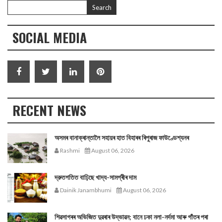
SOCIAL MEDIA
RECENT NEWS
অসমৰ বানাক্ৰান্তালৈ সহায়ৰ হাত বিহাৰৰ ৰিপুৰাজ ফাউণ্ডেশ্যনৰ
Rashmi
August 06, 2026
দ্রুতগতিত বাঢ়িছে খাদ্য-সামগ্ৰীৰ দাম
Dainik Janambhumi
August 06, 2026
শিৱসাগৰৰ অভিজিত দুৱৰাৰ উদ্ভাৱন; বানে ঢকা নলা-নৰ্দমা আৰু গাঁতৰ পৰা